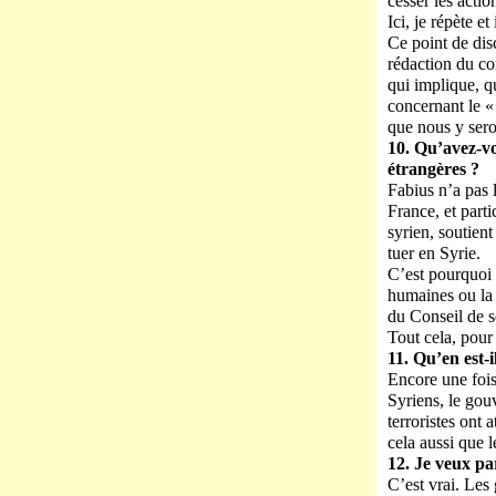
cesser les actio
Ici, je répète e
Ce point de dis
rédaction du co
qui implique, q
concernant le «
que nous y sero
10. Qu’avez-vo
étrangères ?
Fabius n’a pas l
France, et parti
syrien, soutient
tuer en Syrie.
C’est pourquoi 
humaines ou la 
du Conseil de sé
Tout cela, pour
11. Qu’en est-i
Encore une fois,
Syriens, le gou
terroristes ont 
cela aussi que 
12. Je veux pa
C’est vrai. Les