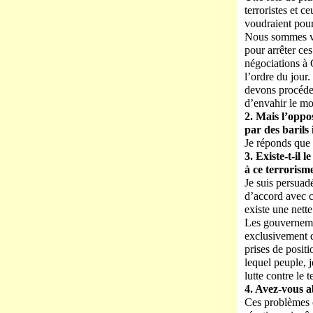
terroristes et c
voudraient pour
Nous sommes ven
pour arrêter ces
négociations à 
l’ordre du jou
devons procéder
d’envahir le mo
2. Mais l’oppo
par des baril
Je réponds que 
3. Existe-t-il
à ce terrorisme
Je suis persuad
d’accord avec c
existe une nette
Les gouvernemen
exclusivement d’
prises de positi
lequel peuple, j
lutte contre le
4. Avez-vous a
Ces problèmes o