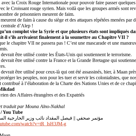
 avec la Croix Rouge Internationale pour pouvoir faire passer quelques
vec le Croissant rouge syrien. Mais voilà que les groupes armés sont rev
 nombre de prisonniers meurent de faim.
 meurent de faim à cause du siège et des attaques répétées menées par 
 centrale d’Alep !
r qu’un complot vise la Syrie et que plusieurs états sont impliqués da
t-il s’ils arrivaient finalement à la soumettre au Chapitre VII ?
ue le chapitre VII ne passera pas ! C’est une mascarade et une manœu
amis.
devrait être utilisé contre les États-Unis qui soutiennent le terrorisme.
devrait être utilisé contre la France et la Grande Bretagne qui soutienne
ces.
 devrait être utilisé pour ceux-là qui ont été assassinés, hier, à Maan pr
protéger les peuples, non pour les tuer et servir les colonialistes, que n
 contribué à l’élaboration de la Charte des Nations Unies et de ce chapit
-Mikdad
yrien des Affaires étrangères et des Expatriés
 et traduit par Mouna Alno-Nakhal
 / You Tube
مؤتمر صحفي || فيصل المقداد نائب وزير الخارجية ا
outube.com/watch?v=tR_IsH3JM-g
 Maan