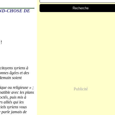
AND-CHOSE DE
 !
itoyens syriens à
onnes âgées et des
ndemain soient
que ou religieuse » ;
Publicité
atible avec les plans
ctés, puis mis à
s alliés qui les
iels syriens vous
ne parle jamais de