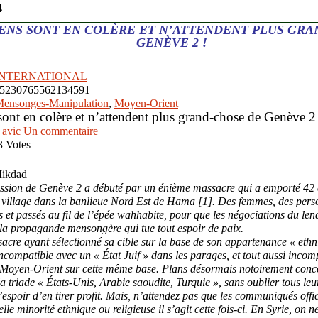
4
IENS SONT EN COLÈRE ET N’ATTENDENT PLUS GR
GENÈVE 2 !
INTERNATIONAL
ensonges-Manipulation
,
Moyen-Orient
sont en colère et n’attendent plus grand-chose de Genève 2
avic
Un commentaire
3 Votes
Mikdad
ssion de Genève 2 a débuté par un énième massacre qui a emporté 42 c
 village dans la banlieue Nord Est de Hama [1]. Des femmes, des pers
 et passés au fil de l’épée wahhabite, pour que les négociations du le
la propagande mensongère qui tue tout espoir de paix.
cre ayant sélectionné sa cible sur la base de son appartenance « ethni
compatible avec un « État Juif » dans les parages, et tout aussi incomp
u Moyen-Orient sur cette même base. Plans désormais notoirement conco
a triade « États-Unis, Arabie saoudite, Turquie », sans oublier tous leur
’espoir d’en tirer profit. Mais, n’attendez pas que les communiqués offic
lle minorité ethnique ou religieuse il s’agit cette fois-ci. En Syrie, on 