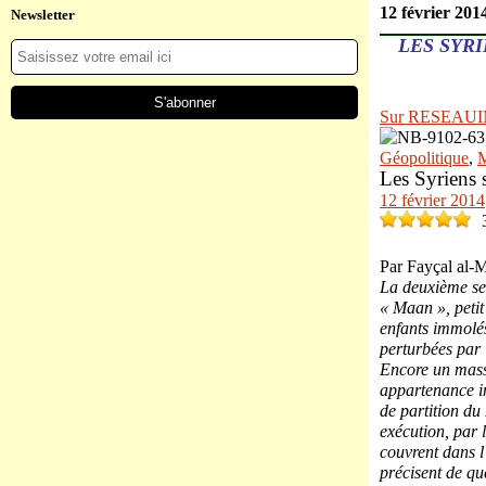
12 février 201
Newsletter
LES SYR
Sur RESEAU
Géopolitique
,
M
Les Syriens 
12 février 2014
Par Fayçal al-
La deuxième se
« Maan », petit
enfants immolés
perturbées par 
Encore un massa
appartenance in
de partition d
exécution, par l
couvrent dans l
précisent de que