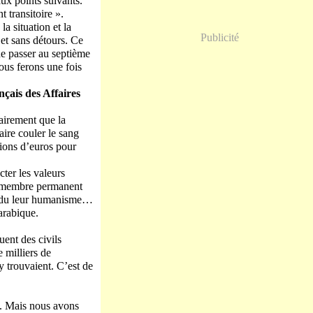
aux points suivants.
t transitoire ».
a situation et la
Publicité
et sans détours. Ce
de passer au septième
ous ferons une fois
nçais des Affaires
lairement que la
aire couler le sang
lions d’euros pour
cter les valeurs
ît membre permanent
 perdu leur humanisme…
arabique.
uent des civils
 milliers de
’y trouvaient. C’est de
is. Mais nous avons