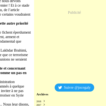
ue nous devons
mier ! Et à ce stade
, de l’article
Publicité
e certains voudraient
ette autre priorité
 se fichent éperdument
ent, arment et
fondamental que
r Lakhdar Brahimi,
e que ce terrorisme
éunions ne seraient
te et concernant
 comme un pas en
nistration
ndamnés à quelque
Suivre @jocegaly
inviter à ne pas
Archives
rroriser en Syrie
2018
e… Nous leur disons,
2017
Décembre
(2)