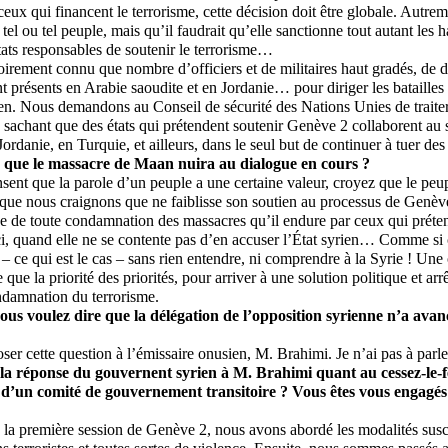
ceux qui financent le terrorisme, cette décision doit être globale. Autreme
 tel ou tel peuple, mais qu’il faudrait qu’elle sanctionne tout autant les 
états responsables de soutenir le terrorisme…
toirement connu que nombre d’officiers et de militaires haut gradés, de d
nt présents en Arabie saoudite et en Jordanie… pour diriger les batailles 
yrien. Nous demandons au Conseil de sécurité des Nations Unies de traite
en sachant que des états qui prétendent soutenir Genève 2 collaborent au s
ordanie, en Turquie, et ailleurs, dans le seul but de continuer à tuer des
 que le massacre de Maan nuira au dialogue en cours ?
sent que la parole d’un peuple a une certaine valeur, croyez que le peup
 que nous craignons que ne faiblisse son soutien au processus de Genève
e de toute condamnation des massacres qu’il endure par ceux qui préte
ci, quand elle ne se contente pas d’en accuser l’État syrien… Comme si 
 – ce qui est le cas – sans rien entendre, ni comprendre à la Syrie ! Une
 que la priorité des priorités, pour arriver à une solution politique et arr
ndamnation du terrorisme.
vous voulez dire que la délégation de l’opposition syrienne n’a ava
ser cette question à l’émissaire onusien, M. Brahimi. Je n’ai pas à parl
é la réponse du gouvernent syrien à M. Brahimi quant au cessez-le-fe
 d’un comité de gouvernement transitoire ? Vous êtes vous engagés
 la première session de Genève 2, nous avons abordé les modalités susce