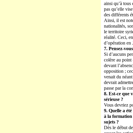
ainsi qu’à tous 
pas qu’elle vise
des différents 
Ainsi, il est no
nationalités, so
le territoire s
réalité. Ceci, 
d’opération en J
7. Pensez-vous
Si d’aucuns pen
colère au point
devant l’absenc
opposition ; ce
venait du néant
devrait admettre
passe par la co
8. Est-ce que 
sérieuse ?
Vous devriez po
9. Quelle a ét
à la formation
sujets ?
Dès le début de