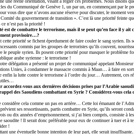
me une réelle orientation, visant à régler ces problèmes. Nous disons q
ticles du Communiqué de Genève 1, un par un, en commençant par le pre
 pour vous dire que n’avons aucune réserve pour discuter, le moment venu
 Comité du gouvernement de transition ». C’est là une priorité feinte qu
e n’est pas la priorité !
té est de combattre le terrorisme, mais il se peut qu’en face il y ait c
ement provisoire…?
 cette priorité se fichent éperdument de faire couler le sang syrien. Ils
ncessants commis par les groupes de terroristes qu’ils couvent, nourriss
e le peuple syrien. Ils posent cette priorité pour masquer le problème 
blique arabe syrienne : le terrorisme !
notre délégation a présenté un projet de communiqué appelant Monsieu
ations Unies, à condamner le massacre commis à Maan… à faire en sort
 enfin la lutte contre le terrorisme à l’ordre du jour… Autrement, ces r
nutiles…
ur accordez-vous aux dernières décisions prises par l’Arabie saoudi
rappel des Saoudiens combattant en Syrie ? Considérez-vous cela
e considère cela comme un pas en arrière… Cette loi émanant de l’Admi
prévient ses ressortissants, partis combattre en Syrie, qu’ils seront co
is ou dix années d’emprisonnement, si j’ai bien compris, consiste à les 
e saoudite ! Il serait donc préférable pour eux de continuer à tuer et à te
der !
nt une éventuelle bonne intention de leur part, elle serait insuffisant