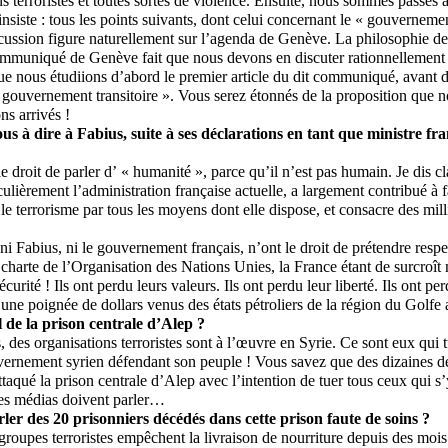
ns terroristes et toutes sortes de violence. Ensuite, nous sommes passés 
t insiste : tous les points suivants, dont celui concernant le « gouvernemen
cussion figure naturellement sur l’agenda de Genève. La philosophie de l
mmuniqué de Genève fait que nous devons en discuter rationnellement 
ue nous étudiions d’abord le premier article du dit communiqué, avant 
 gouvernement transitoire ». Vous serez étonnés de la proposition que n
ns arrivés !
us à dire à Fabius, suite à ses déclarations en tant que ministre fra
e droit de parler d’ « humanité », parce qu’il n’est pas humain. Je dis c
culièrement l’administration française actuelle, a largement contribué à f
 le terrorisme par tous les moyens dont elle dispose, et consacre des mil
ni Fabius, ni le gouvernement français, n’ont le droit de prétendre respe
charte de l’Organisation des Nations Unies, la France étant de surcro
curité ! Ils ont perdu leurs valeurs. Ils ont perdu leur liberté. Ils ont
 une poignée de dollars venus des états pétroliers de la région du Golfe 
l de la prison centrale d’Alep ?
 des organisations terroristes sont à l’œuvre en Syrie. Ce sont eux qui t
vernement syrien défendant son peuple ! Vous savez que des dizaines de
attaqué la prison centrale d’Alep avec l’intention de tuer tous ceux qui s
les médias doivent parler…
rler des 20 prisonniers décédés dans cette prison faute de soins ?
 groupes terroristes empêchent la livraison de nourriture depuis des mo