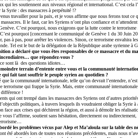
eux qui les soutiennent aux niveaux régional et international. C’est cela l
 la Syrie : des massacres à perpétuité !?
us travailler pour la paix, et je vous affirme que nous ferons tout ce
 massacres. Il le faut, car les Syriens n’ont plus confiance et n’attendent
Genève. C’est pourquoi, nous exigeons que la lutte contre le terrorisme so
r. C’est pourquoi [concernant le communiqué de Genève 1 du 30 Juin 20
, pas à pas, pour arrêter les violences. Sinon, ce terrorisme envahira le
nde. Tel est le but de la délégation de la République arabe syrienne à 
sition a déclaré que vous êtes responsables de ce massacre et du ma
s incendiaires… que répondez-vous ?
ce sont là des questions idiotes…
 le moindre terrain d’entente entre vous et la communauté internati
 qui fait tant souffrir le peuple syrien au quotidien ?
é que la communauté internationale, telle qu’on devrait l’entendre, n’es
e terrorisme qui frappe la Syrie. Mais, entre communauté international
 différence !
ts qui ont trempé dans les massacres des Syriens ont d’autres priorités
objectifs politiques, à travers lesquels ils voudraient obliger la Syrie 
on face aux crises qui déchirent la région, et aussi à démolir les réalisat
e vous l’affirme, soutient sans hésitation, directement ou indirectement,
 terrorisme…
bordé les problèmes vécus par Alep et Ma’aloula sur la table des n
nt été abordés lors de toutes nos réunions précédentes, mais nous n’a