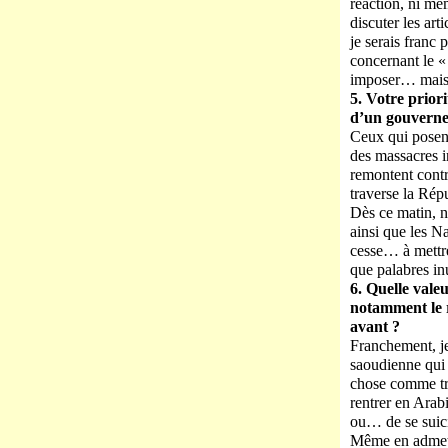
réaction, ni mê
discuter les ar
je serais franc
concernant le «
imposer… mais c
5. Votre priori
d’un gouvern
Ceux qui posent
des massacres i
remontent contr
traverse la Répu
Dès ce matin, 
ainsi que les N
cesse… à mettre
que palabres i
6. Quelle vale
notamment le 
avant ?
Franchement, j
saoudienne qui 
chose comme tro
rentrer en Arabi
ou… de se suici
Même en admetta