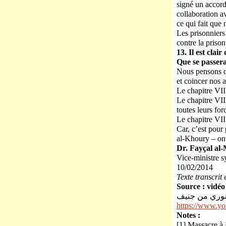
signé un accord
collaboration a
ce qui fait que
Les prisonniers
contre la prison
13. Il est clai
Que se passerai
Nous pensons q
et coincer nos 
Le chapitre VII 
Le chapitre VII 
toutes leurs for
Le chapitre VII
Car, c’est pour 
al-Khoury – ont
Dr. Fayçal al
Vice-ministre s
10/02/2014
Texte transcrit
Source : vidéo
لسوري من جنيف
https://www.y
Notes :
[1] Massacre à