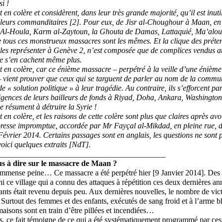
i !
 en colère et considèrent, dans leur très grande majorité, qu’il est inut
t leurs commanditaires [2]. Pour eux, de Jisr al-Choughour à Maan, en
 Al-Houla, Karm al-Zaytoun, la Ghouta de Damas, Lattaquié, Ma’aloula
 tous ces monstrueux massacres sont les mêmes. Et la clique des prét
e les représenter à Genève 2, n’est composée que de complices vendus 
ne s’en cachent même plus.
t en colère, car ce énième massacre – perpétré à la veille d’une énième
– vient prouver que ceux qui se targuent de parler au nom de la commu
e « solution politique » à leur tragédie. Au contraire, ils s’efforcent p
xigences
de leurs bailleurs de fonds à Riyad, Doha, Ankara, Washington
e résument à détruire la Syrie !
 en colère, et les raisons de cette colère sont plus que claires après av
presse impromptue, accordée par Mr Fayçal al-Mikdad, en pleine rue, d
évrier 2014. Certains passages sont en anglais, les questions ne sont 
oici quelques extraits [NdT].
__________________________________________
s à dire sur le massacre de Maan ?
mmense peine… Ce massacre a été perpétré hier [9 Janvier 2014]. Des g
i ce village qui a connu des attaques à répétition ces deux dernières an
nts était revenu depuis peu. Aux dernières nouvelles, le nombre de vic
urtout des femmes et des enfants, exécutés de sang froid et à l’arme
 maisons sont en train d’être pillées et incendiées…
s, ce fait témoigne de ce qui a été systématiquement programmé par ces