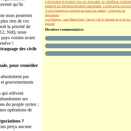
L’INVASION N’AVANCE PAS AU HASARD. LE GÉNÉRAL GOMAR
’avenir qu’ils
PATRON DU RENSEIGNEMENT MILITAIRE, L’EXPLIQUE.16/9/201
"La loi Schiappa ne protégera pas mieux les enfants", s'indignent les
 que nous pourrons
associations
Loi Schiappa : pour Maître Eolas, l'article 2 dit le contraire de ce qui lui 
 plus rien de ces
reproché
it la priorité de
Derniers commentaires
12, Ndt], nous
s pays voisins avant
Genève !
traquage des civils
onale, pour remédier
t absolument pas
e et gouvernements
 qui relèvent
à abandonner ses
ions du peuple syrien ;
 nos opérations de
égociations ?
vons perçu aucune