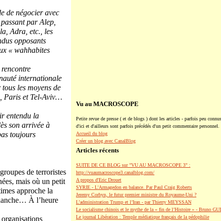
ile de négocier avec
 passant par Alep,
, Adra, etc., les
endus opposants
aux « wahhabites
 rencontre
nauté internationale
ar tous les moyens de
, Paris et Tel-Aviv…
Vu au MACROSCOPE
oir entendu la
Petite revue de presse ( et de blogs ) dont les articles - parfois peu connus
ès son arrivée à
d'ici et d'ailleurs sont parfois précédés d'un petit commentaire personnel.
pas toujours
Accueil du blog
Créer un blog avec CanalBlog
Articles récents
SUITE DE CE BLOG sur "VU AU MACROSCOPE 3" :
roupes de terroristes
http://vuaumacroscope3.canalblog.com/
nées, mais où un petit
A propos d'Eric Drouet
SYRIE - L'Armagedon en balance. Par Paul Craig Roberts
times approche la
Jeremy Corbyn, le futur premier ministre du Royaume-Uni ?
 blanche… À l’heure
L’administration Trump et l’Iran - par Thierry MEYSSAN
Le socialisme chinois et le mythe de la « fin de l’Histoire » - Bruno G
Le journal Libération : Temple médiatique français de la pédophilie
 organisations