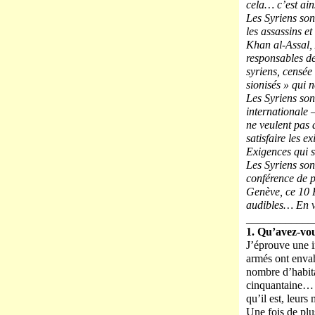
cela… c’est ains
Les Syriens sont
les assassins e
Khan al-Assal,
responsables de
syriens, censé
sionisés » qui 
Les Syriens son
internationale 
ne veulent pas d
satisfaire les e
Exigences qui s
Les Syriens sont
conférence de 
Genève, ce 10 F
audibles… En v
____________
1. Qu’avez-vou
J’éprouve une i
armés ont envah
nombre d’habita
cinquantaine… S
qu’il est, leurs
Une fois de plu