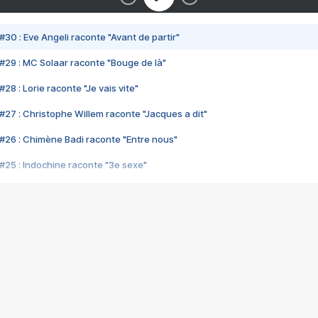
#30 : Eve Angeli raconte "Avant de partir"
#29 : MC Solaar raconte "Bouge de là"
28 : Lorie raconte "Je vais vite"
#27 : Christophe Willem raconte "Jacques a dit"
#26 : Chimène Badi raconte "Entre nous"
#25 : Indochine raconte "3e sexe"
#24 : Zaho raconte "C'est chelou"
#23 : Patrick Bruel raconte "Au café des délices"
#22 : Kyo raconte "Le chemin"
#21 : Nolwenn Leroy raconte "Cassé"
#20 : Patrick Hernandez raconte "Born to be alive"