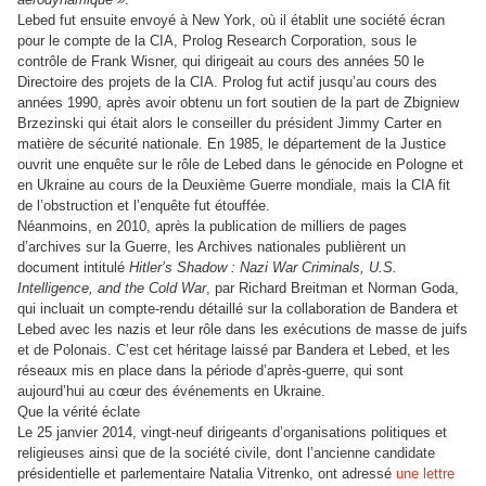
Lebed fut ensuite envoyé à New York, où il établit une société écran
pour le compte de la CIA, Prolog Research Corporation, sous le
contrôle de Frank Wisner, qui dirigeait au cours des années 50 le
Directoire des projets de la CIA. Prolog fut actif jusqu’au cours des
années 1990, après avoir obtenu un fort soutien de la part de Zbigniew
Brzezinski qui était alors le conseiller du président Jimmy Carter en
matière de sécurité nationale. En 1985, le département de la Justice
ouvrit une enquête sur le rôle de Lebed dans le génocide en Pologne et
en Ukraine au cours de la Deuxième Guerre mondiale, mais la CIA fit
de l’obstruction et l’enquête fut étouffée.
Néanmoins, en 2010, après la publication de milliers de pages
d’archives sur la Guerre, les Archives nationales publièrent un
document intitulé
Hitler’s Shadow : Nazi War Criminals, U.S.
Intelligence, and the Cold War
, par Richard Breitman et Norman Goda,
qui incluait un compte-rendu détaillé sur la collaboration de Bandera et
Lebed avec les nazis et leur rôle dans les exécutions de masse de juifs
et de Polonais. C’est cet héritage laissé par Bandera et Lebed, et les
réseaux mis en place dans la période d’après-guerre, qui sont
aujourd’hui au cœur des événements en Ukraine.
Que la vérité éclate
Le 25 janvier 2014, vingt-neuf dirigeants d’organisations politiques et
religieuses ainsi que de la société civile, dont l’ancienne candidate
présidentielle et parlementaire Natalia Vitrenko, ont adressé
une lettre