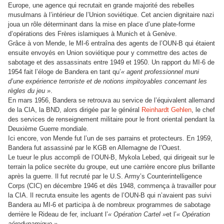
Europe, une agence qui recrutait en grande majorité des rebelles
musulmans à l’intérieur de l’Union soviétique. Cet ancien dignitaire nazi
joua un rôle déterminant dans la mise en place d’une plate-forme
d’opérations des Frères islamiques à Munich et à Genève.
Grâce à von Mende, le MI-6 entraîna des agents de l’OUN-B qui étaient
ensuite envoyés en Union soviétique pour y commettre des actes de
sabotage et des assassinats entre 1949 et 1950. Un rapport du MI-6 de
1954 fait l’éloge de Bandera en tant qu’
« agent professionnel muni
d’une expérience terroriste et de notions impitoyables concernant les
règles du jeu »
.
En mars 1956, Bandera se retrouva au service de l’équivalent allemand
de la CIA, la BND, alors dirigée par le général
Reinhardt Gehlen
, le chef
des services de renseignement militaire pour le front oriental pendant la
Deuxième Guerre mondiale.
Ici encore, von Mende fut l’un de ses parrains et protecteurs. En 1959,
Bandera fut assassiné par le KGB en Allemagne de l’Ouest.
Le tueur le plus accompli de l’OUN-B, Mykola Lebed, qui dirigeait sur le
terrain la police secrète du groupe, eut une carrière encore plus brillante
après la guerre. Il fut recruté par le U.S. Army’s Counterintelligence
Corps (CIC) en décembre 1946 et dès 1948, commença à travailler pour
la CIA. Il recruta ensuite les agents de l’OUN-B qui n’avaient pas suivi
Bandera au MI-6 et participa à de nombreux programmes de sabotage
derrière le Rideau de fer, incluant l’
« Opération Cartel »
et l’
« Opération
aérodynamique »
.