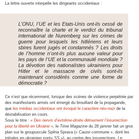
:
La lettre ouverte interpelle les dirigeants occidentaux
L’ONU, l’UE et les Etats-Unis ont-ils cessé de
reconnaître la charte et le verdict du tribunal
international de Nuremberg sur les crimes de
guerre pour lesquels les hitlériens et leurs
sbires furent jugés et condamnés ? Les droits
de l’homme n’ont-ils plus aucune valeur pour
les pays de l’UE et la communauté mondiale ?
La dévotion des nationalistes ukrainiens pour
Hitler et le massacre de civils sont-ils
maintenant considérés comme une forme de
démocratie ?
Ce n’est que récemment, lorsque des scènes de violence perpétrée par
des manifestants armés ont émergé du brouillard de la propagande,
que
les médias occidentaux ont évoqué le caractère néo-nazi
de la
déstabilisation en cours.
Sous le titre :
« Des nervis d’extrême-droite détournent l’insurrection
pour la liberté en Ukraine »
,
le
Time Magazine
du 28 janvier fait un gros
plan sur le groupuscule Spilna Sprava (
« Cause commune »
, dont les
initiales en ukrainien sont
« SS »
), au centre des insurrections. Le