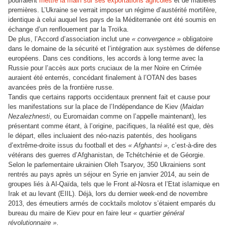
pourraient
mettre la main sur ses exportations agricoles
et de matières
premières. L’Ukraine se verrait imposer un régime d’austérité mortifère,
identique à celui auquel les pays de la Méditerranée ont été soumis en
échange d’un renflouement par la Troïka.
De plus, l’Accord d’association inclut une
« convergence »
obligatoire
dans le domaine de la sécurité et l’intégration aux systèmes de défense
européens. Dans ces conditions, les accords à long terme avec la
Russie pour l’accès aux ports cruciaux de la mer Noire en Crimée
auraient été enterrés, concédant finalement à l’OTAN des bases
avancées près de la frontière russe.
Tandis que certains rapports occidentaux prennent fait et cause pour
les manifestations sur la place de l’Indépendance de Kiev (
Maidan
Nezalezhnesti
, ou Euromaidan comme on l’appelle maintenant), les
présentant comme étant, à l’origine, pacifiques, la réalité est que, dès
le départ, elles incluaient des néo-nazis patentés, des hooligans
d’extrême-droite issus du football et des
« Afghantsi »
, c’est-à-dire des
vétérans des guerres d’Afghanistan, de Tchétchénie et de Géorgie.
Selon le parlementaire ukrainien Oleh Tsaryov, 350 Ukrainiens sont
rentrés au pays après un séjour en Syrie en janvier 2014, au sein de
groupes liés à Al-Qaïda, tels que le Front al-Nosra et l’Etat islamique en
Irak et au levant (EIIL). Déjà, lors du dernier week-end de novembre
2013, des émeutiers armés de cocktails molotov s’étaient emparés du
bureau du maire de Kiev pour en faire leur
« quartier général
révolutionnaire »
.