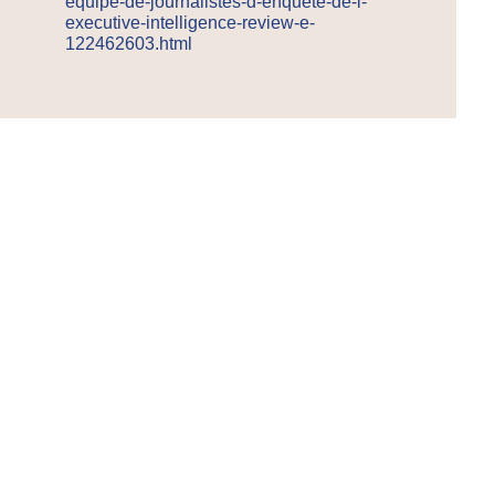
equipe-de-journalistes-d-enquete-de-l-
executive-intelligence-review-e-
122462603.html