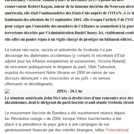
conservateur Robert Kagan, auteur de la fameuse doctrine du Nouveau siècl
américain, elle était l’ambassadrice des Etats-Unis auprès de l’OTAN. A ce ti
lendemain des attentats du 11 septembre 2001, elle évoqua l’article 5 de l’O
pour exiger que l’ensemble des membres de l’Alliance se soumettent à la gue
terrorisme décrétée par l’Administration Bush/Cheney. Ici, visiblement confu
elle offre un panier repas à un vigile chargé de protéger un bâtiment officiel..
La nature néo-nazie, raciste et antisémite de Svoboda n’a pas
découragé les diplomates occidentaux (y compris le secrétaire d’Etat-
adjoint pour les Affaires européennes et eurasiennes, Victoria Nuland)
de rencontrer publiquement le dirigeant du parti, Oleh Tiahnybok,
expulsé du mouvement Notre Ukraine en 2004 en raison de ses
discours dénonçant
« les moscovites et les juifs »
en termes
offensants et désobligeants.
Le sénateur américain John McCain (à droite) lors d’une rencontre avec des 
ukrainiennes, dont le dirigeant du parti fasciste et anti-sémite Svoboda (trois
Le mouvement fasciste de Bandera a été ouvertement relancé depuis
la
« Révolution orange »
de 2004, lorsque Viktor Iouchtchenko a été
placé à la présidence du pays grâce à une campagne de rue
généreusement financée par des intérêts étrangers, telles
l’International