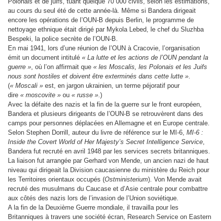
Polonais et de juifs, tuant quelque 70 000 civils, selon les estimations,
au cours du seul été de cette année-là. Même si Bandera dirigeait
encore les opérations de l’OUN-B depuis Berlin, le programme de
nettoyage ethnique était dirigé par Mykola Lebed, le chef du Sluzhba
Bespeki, la police secrète de l’OUN-B.
En mai 1941, lors d’une réunion de l’OUN à Cracovie, l’organisation
émit un document intitulé
« La lutte et les actions de l’OUN pendant la
guerre »
, où l’on affirmait que
« les Moscalis, les Polonais et les Juifs
nous sont hostiles et doivent être exterminés dans cette lutte »
.
(
« Moscali »
est, en jargon ukrainien, un terme péjoratif pour
dire
« moscovite »
ou
« russe »
.)
Avec la défaite des nazis et la fin de la guerre sur le front européen,
Bandera et plusieurs dirigeants de l’OUN-B se retrouvèrent dans des
camps pour personnes déplacées en Allemagne et en Europe centrale.
Selon Stephen Dorrill, auteur du livre de référence sur le MI-6,
MI-6 :
Inside the Covert World of Her Majesty’s Secret Intelligence Service
,
Bandera fut recruté en avril 1948 par les services secrets britanniques.
La liaison fut arrangée par Gerhard von Mende, un ancien nazi de haut
niveau qui dirigeait la Division caucasienne du ministère du Reich pour
les Territoires orientaux occupés (
Ostministerium
). Von Mende avait
recruté des musulmans du Caucase et d’Asie centrale pour combattre
aux côtés des nazis lors de l’invasion de l’Union soviétique.
A la fin de la Deuxième Guerre mondiale, il travailla pour les
Britanniques à travers une société écran, Research Service on Eastern