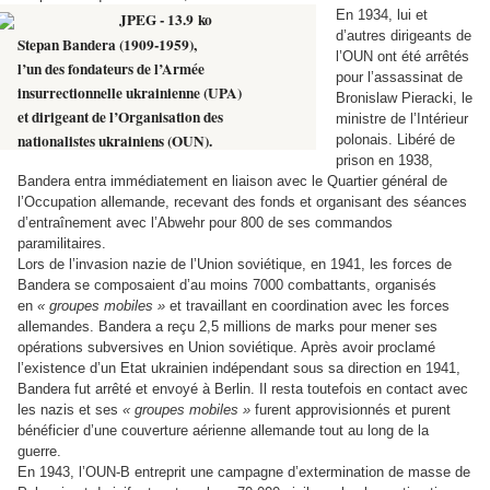
En 1934, lui et
d’autres dirigeants de
Stepan Bandera (1909-1959),
l’OUN ont été arrêtés
l’un des fondateurs de l’Armée
pour l’assassinat de
insurrectionnelle ukrainienne (UPA)
Bronislaw Pieracki, le
et dirigeant de l’Organisation des
ministre de l’Intérieur
nationalistes ukrainiens (OUN).
polonais. Libéré de
prison en 1938,
Bandera entra immédiatement en liaison avec le Quartier général de
l’Occupation allemande, recevant des fonds et organisant des séances
d’entraînement avec l’Abwehr pour 800 de ses commandos
paramilitaires.
Lors de l’invasion nazie de l’Union soviétique, en 1941, les forces de
Bandera se composaient d’au moins 7000 combattants, organisés
en
« groupes mobiles »
et travaillant en coordination avec les forces
allemandes. Bandera a reçu 2,5 millions de marks pour mener ses
opérations subversives en Union soviétique. Après avoir proclamé
l’existence d’un Etat ukrainien indépendant sous sa direction en 1941,
Bandera fut arrêté et envoyé à Berlin. Il resta toutefois en contact avec
les nazis et ses
« groupes mobiles »
furent approvisionnés et purent
bénéficier d’une couverture aérienne allemande tout au long de la
guerre.
En 1943, l’OUN-B entreprit une campagne d’extermination de masse de