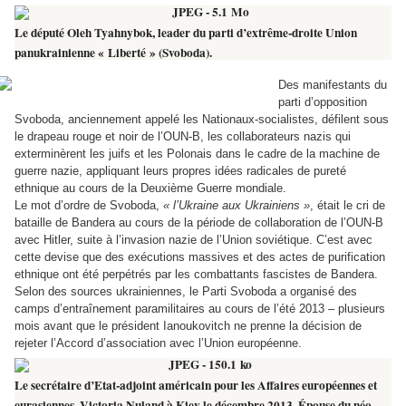
Le député Oleh Tyahnybok, leader du parti d’extrême-droite Union
panukrainienne « Liberté » (Svoboda).
Des manifestants du
parti d’opposition
Svoboda, anciennement appelé les Nationaux-socialistes, défilent sous
le drapeau rouge et noir de l’OUN-B, les collaborateurs nazis qui
exterminèrent les juifs et les Polonais dans le cadre de la machine de
guerre nazie, appliquant leurs propres idées radicales de pureté
ethnique au cours de la Deuxième Guerre mondiale.
Le mot d’ordre de Svoboda,
« l’Ukraine aux Ukrainiens »
, était le cri de
bataille de Bandera au cours de la période de collaboration de l’OUN-B
avec Hitler, suite à l’invasion nazie de l’Union soviétique. C’est avec
cette devise que des exécutions massives et des actes de purification
ethnique ont été perpétrés par les combattants fascistes de Bandera.
Selon des sources ukrainiennes, le Parti Svoboda a organisé des
camps d’entraînement paramilitaires au cours de l’été 2013 – plusieurs
mois avant que le président Ianoukovitch ne prenne la décision de
rejeter l’Accord d’association avec l’Union européenne.
Le secrétaire d’Etat-adjoint américain pour les Affaires européennes et
eurasiennes, Victoria Nuland à Kiev le décembre 2013. Épouse du néo-