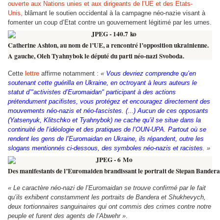
ouverte aux Nations unies et aux dirigeants de l’UE et des Etats-
Unis,
blâmant le soutien occidental à la campagne néo-nazie visant à
fomenter un coup d’Etat contre un gouvernement légitimé par les urnes.
Catherine Ashton, au nom de l’UE, a rencontré l’opposition ukrainienne.
A gauche, Oleh Tyahnybok le député du parti néo-nazi Svoboda.
Cette
lettre
affirme notamment :
«
Vous devriez comprendre qu’en
soutenant cette guérilla en Ukraine, en octroyant à leurs auteurs le
statut d’"activistes d’Euromaidan" participant à des actions
prétendument pacifistes, vous protégez et encouragez directement des
mouvements néo-nazis et néo-fascistes. (...) Aucun de ces opposants
(Yatsenyuk, Klitschko et Tyahnybok) ne cache qu’il se situe dans la
continuité de l’idéologie et des pratiques de l’OUN-UPA. Partout où se
rendent les gens de l’Euromaidan en Ukraine, ils répandent, outre les
slogans mentionnés ci-dessous, des symboles néo-nazis et racistes
. »
Des manifestants de l’Euromaiden brandissant le portrait de Stepan Bandera
« Le caractère néo-nazi de l’Euromaidan se trouve confirmé par le fait
qu’ils exhibent constamment les portraits de Bandera et Shukhevych,
deux tortionnaires sanguinaires qui ont commis des crimes contre notre
peuple et furent des agents de l’Abwehr »
.