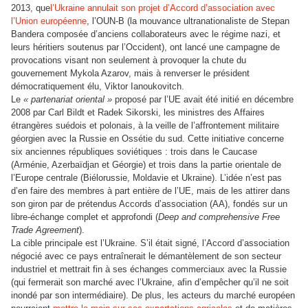
2013, que
l’Ukraine annulait son projet d’Accord d’association avec
l’Union européenne
, l’OUN-B (la mouvance ultranationaliste de Stepan
Bandera composée d’anciens collaborateurs avec le régime nazi, et
leurs héritiers soutenus par l’Occident), ont lancé une campagne de
provocations visant non seulement à provoquer la chute du
gouvernement Mykola Azarov, mais à renverser le président
démocratiquement élu, Viktor Ianoukovitch.
Le
« partenariat oriental »
proposé par l’UE avait été initié en décembre
2008 par Carl Bildt et Radek Sikorski, les ministres des Affaires
étrangères suédois et polonais, à la veille de l’affrontement militaire
géorgien avec la Russie en Ossétie du sud. Cette initiative concerne
six anciennes républiques soviétiques : trois dans le Caucase
(Arménie, Azerbaïdjan et Géorgie) et trois dans la partie orientale de
l’Europe centrale (Biélorussie, Moldavie et Ukraine). L’idée n’est pas
d’en faire des membres à part entière de l’UE, mais de les attirer dans
son giron par de prétendus Accords d’association (AA), fondés sur un
libre-échange complet et approfondi (
Deep and comprehensive Free
Trade Agreement
).
La cible principale est l’Ukraine. S’il était signé, l’Accord d’association
négocié avec ce pays entraînerait le démantèlement de son secteur
industriel et mettrait fin à ses échanges commerciaux avec la Russie
(qui fermerait son marché avec l’Ukraine, afin d’empêcher qu’il ne soit
inondé par son intermédiaire). De plus, les acteurs du marché européen