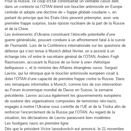
Pour la Russie, ce coup d’Etat constituerait un véritable
casus belli
,
dans un contexte où l’OTAN étend son bouclier antimissile en Europe
centrale et adopte une doctrine de
« frappe globale soudaine »
, en
partant du principe que les Etats-Unis peuvent préempter, avec une
première frappe surprise, toute riposte nucléaire de la part de la Russie
et de la Chine.
Les évènements d’Ukraine constituent l’étincelle potentielle d’une
guerre généralisée, pouvant conduire à un affrontement fatal à la survie
de l’humanité. Lors de la Conférence internationale sur les questions de
défense qui s’est tenue à Munich début février, on a assisté à un
échange très vif entre le secrétaire général de l’OTAN, Anders Fogh
Rasmussen, accusant la Russie de se livrer à une
« rhétorique
belliqueuse »
, et le ministre des Affaires étrangères russe, Sergueï
Lavrov, qui lui rétorqua que le bouclier antimissile européen visait à
doter l’OTAN d’une capacité de première frappe contre la Russie. Dans
ses remarques informelles à Munich, comme lors de son intervention
au Forum économique mondial de Davos en Suisse, la semaine
précédente, Lavrov accusa également les gouvernements européens
de soutenir des organisations composées de terroristes néo-nazis,
engagés à mettre l’Ukraine sous contrôle de l’UE et de la Troïka afin de
renforcer l’encerclement de la Russie par l’OTAN. Au regard de la
situation, les déclarations de Lavrov paraissent bien modérées.
Les hooligans nazis en première ligne
Dès que le président Victor Ianoukovitch eut annoncé, le 21 novembre