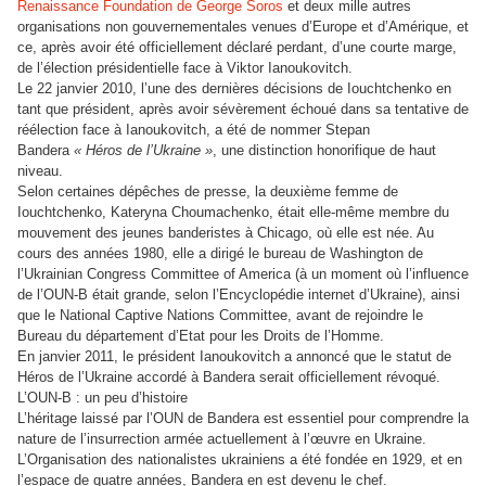
Renaissance Foundation de George Soros
et deux mille autres
organisations non gouvernementales venues d’Europe et d’Amérique, et
ce, après avoir été officiellement déclaré perdant, d’une courte marge,
de l’élection présidentielle face à Viktor Ianoukovitch.
Le 22 janvier 2010, l’une des dernières décisions de Iouchtchenko en
tant que président, après avoir sévèrement échoué dans sa tentative de
réélection face à Ianoukovitch, a été de nommer Stepan
Bandera
« Héros de l’Ukraine »
, une distinction honorifique de haut
niveau.
Selon certaines dépêches de presse, la deuxième femme de
Iouchtchenko, Kateryna Choumachenko, était elle-même membre du
mouvement des jeunes banderistes à Chicago, où elle est née. Au
cours des années 1980, elle a dirigé le bureau de Washington de
l’Ukrainian Congress Committee of America (à un moment où l’influence
de l’OUN-B était grande, selon l’Encyclopédie internet d’Ukraine), ainsi
que le National Captive Nations Committee, avant de rejoindre le
Bureau du département d’Etat pour les Droits de l’Homme.
En janvier 2011, le président Ianoukovitch a annoncé que le statut de
Héros de l’Ukraine accordé à Bandera serait officiellement révoqué.
L’OUN-B : un peu d’histoire
L’héritage laissé par l’OUN de Bandera est essentiel pour comprendre la
nature de l’insurrection armée actuellement à l’œuvre en Ukraine.
L’Organisation des nationalistes ukrainiens a été fondée en 1929, et en
l’espace de quatre années, Bandera en est devenu le chef.