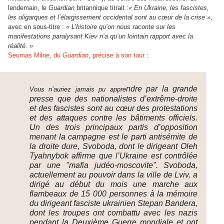
lendemain, le
Guardian
britannique titrait :
« En Ukraine, les fascistes,
les oligarques et l’élargissement occidental sont au cœur de la crise »
,
avec en sous-titre :
« L’histoire qu’on nous raconte sur les
manifestations paralysant Kiev n’a qu’un lointain rapport avec la
réalité. »
Seumas Milne, du
Guardian
, précise à son tour
:
ndre par la grande
Vous n’auriez jamais pu appre
presse que des nationalistes d’extrême-droite
et des fascistes sont au cœur des protestations
et des attaques contre les bâtiments officiels.
Un des trois principaux partis d’opposition
menant la campagne est le parti antisémite de
la droite dure, Svoboda, dont le dirigeant Oleh
Tyahnybok affirme que l’Ukraine est contrôlée
par une "mafia judéo-moscovite". Svoboda,
actuellement au pouvoir dans la ville de Lviv, a
dirigé au début du mois une marche aux
flambeaux de 15 000 personnes à la mémoire
du dirigeant fasciste ukrainien Stepan Bandera,
dont les troupes ont combattu avec les nazis
pendant la Deuxième Guerre mondiale et ont