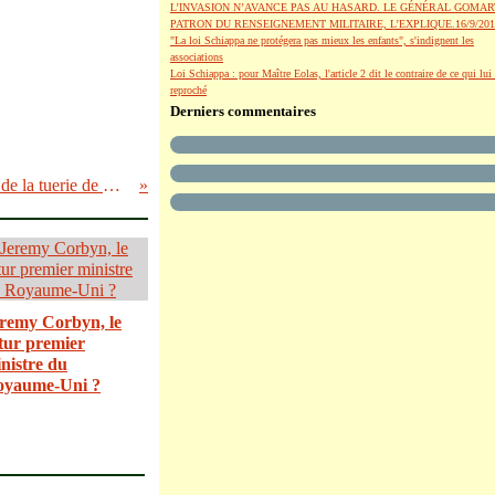
L’INVASION N’AVANCE PAS AU HASARD. LE GÉNÉRAL GOMAR
PATRON DU RENSEIGNEMENT MILITAIRE, L’EXPLIQUE.16/9/201
"La loi Schiappa ne protégera pas mieux les enfants", s'indignent les
associations
Loi Schiappa : pour Maître Eolas, l'article 2 dit le contraire de ce qui lui 
reproché
Derniers commentaires
SNIPERS MAIDAN - Une télé allemande conteste la version officielle de la tuerie de Maïdan
remy Corbyn, le
tur premier
nistre du
oyaume-Uni ?