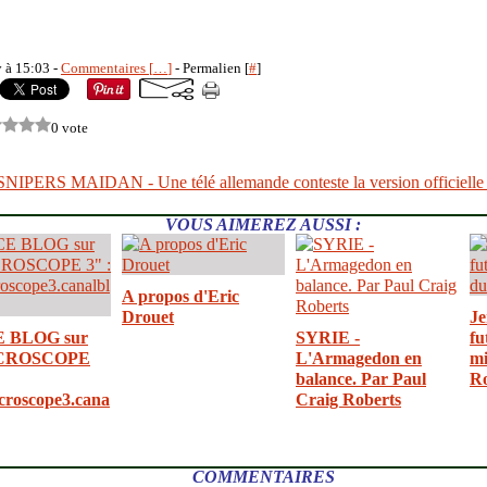
y à 15:03 -
Commentaires [
…
]
- Permalien [
#
]
0 vote
VOUS AIMEREZ AUSSI :
A propos d'Eric
Drouet
Je
E BLOG sur
SYRIE -
fu
CROSCOPE
L'Armagedon en
mi
balance. Par Paul
R
croscope3.cana
Craig Roberts
COMMENTAIRES