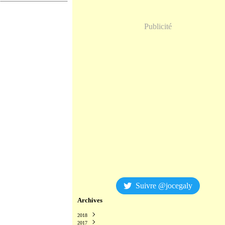
Publicité
Suivre @jocegaly
Archives
2018
2017
Décembre
(2)