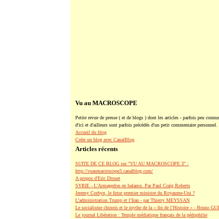
Vu au MACROSCOPE
Petite revue de presse ( et de blogs ) dont les articles - parfois peu connus
d'ici et d'ailleurs sont parfois précédés d'un petit commentaire personnel.
Accueil du blog
Créer un blog avec CanalBlog
Articles récents
SUITE DE CE BLOG sur "VU AU MACROSCOPE 3" :
http://vuaumacroscope3.canalblog.com/
A propos d'Eric Drouet
SYRIE - L'Armagedon en balance. Par Paul Craig Roberts
Jeremy Corbyn, le futur premier ministre du Royaume-Uni ?
L’administration Trump et l’Iran - par Thierry MEYSSAN
Le socialisme chinois et le mythe de la « fin de l’Histoire » - Bruno G
Le journal Libération : Temple médiatique français de la pédophilie