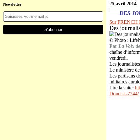
25 avril 2014
Newsletter
DES JO
Sur FRENCH
Des journali
© Photo : Life
Par
La Voix de
chaîne d’infor
vendredi.
Les journaliste
Le ministère de
Les partisans d
militaires aura
Lire la suite:
ht
Donetsk-7244/