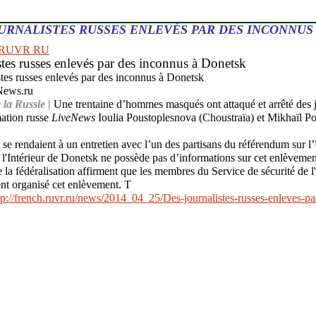
URNALISTES RUSSES ENLEVÉS PAR DES INCONNUS
 RUVR RU
stes russes enlevés par des inconnus à Donetsk
News.ru
 la Russie
|
Une trentaine d’hommes masqués ont attaqué et arrêté des j
mation russe
LiveNews
Ioulia Poustoplesnova (Choustraïa) et Mikhaïl P
s se rendaient à un entretien avec l’un des partisans du référendum sur l
 l'Intérieur de Donetsk ne possède pas d’informations sur cet enlèvement
e la fédéralisation affirment que les membres du Service de sécurité de l
ient organisé cet enlèvement. T
tp://french.ruvr.ru/news/2014_04_25/Des-journalistes-russes-enleves-pa