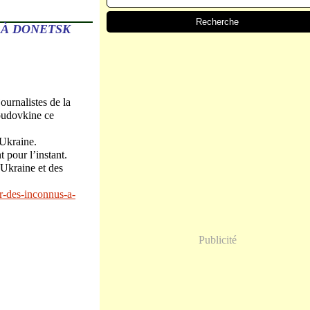
 À DONETSK
ournalistes de la
oudovkine ce
’Ukraine.
 pour l’instant.
'Ukraine et des
r-des-inconnus-a-
Publicité