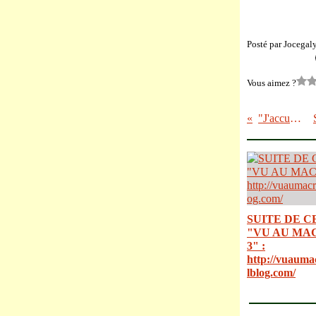
Posté par Jocegal
Vous aimez ?
"J'accuse"
SUITE DE C
"VU AU MA
3" :
http://vuauma
lblog.com/