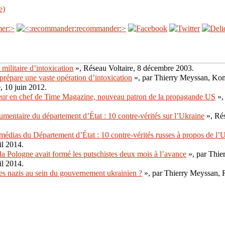
e)
militaire d’intoxication
», Réseau Voltaire, 8 décembre 2003.
épare une vaste opération d’intoxication
», par Thierry Meyssan, Ko
, 10 juin 2012.
eur en chef de Time Magazine, nouveau patron de la propagande US
»,
mentaire du département d’État : 10 contre-vérités sur l’Ukraine
», Rés
médias du Département d’État : 10 contre-vérités russes à propos de l’
il 2014.
la Pologne avait formé les putschistes deux mois à l’avance
», par Thie
il 2014.
les nazis au sein du gouvernement ukrainien ?
», par Thierry Meyssan, R