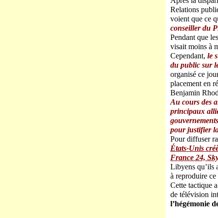
Après la dispari
Relations publiq
voient que ce q
conseiller du P
Pendant que les
visait moins à m
Cependant,
le s
du public sur l
organisé ce jour
placement en ré
Benjamin Rhode
Au cours des a
principaux all
gouvernements 
pour justifier 
Pour diffuser 
États-Unis cré
France 24, Sky
Libyens qu’ils a
à reproduire ce
Cette tactique a
de télévision in
l’hégémonie de