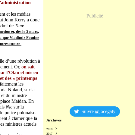
’administration
ent et les médias
Publicité
État John Kerry a donc
 chef de
Time
nction et, dès le 5 mars,
s » que Vladimir Poutine
autres contre-
elle d’une révolution à
nement. Or,
on sait
par l’Otan et mis en
 et des « printemps
rfaitement les
oria Nuland, sur la
et du ministre
la place Maidan. En
nais
Nie
sur la
Suivre @jocegaly
e police polonaise.
ient à clamer que la
Archives
des ministres actuels
2018
2017
Décembre
(2)