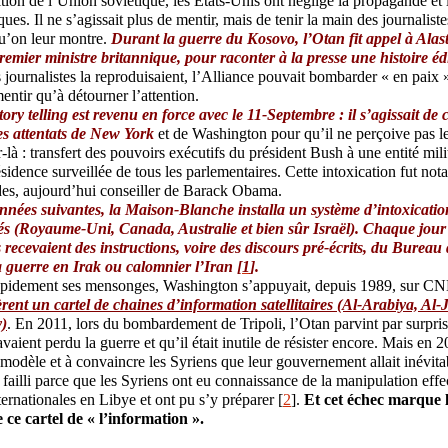
tion de l’Union soviétique, les États-Unis ont négligé la propagande et l
ues. Il ne s’agissait plus de mentir, mais de tenir la main des journaliste
u’on leur montre.
Durant la guerre du Kosovo, l’Otan fit appel à Alas
remier ministre britannique, pour raconter à la presse une histoire édi
 journalistes la reproduisaient, l’Alliance pouvait bombarder « en paix
entir qu’à détourner l’attention.
tory telling est revenu en force avec le 11-Septembre : il s’agissait de 
es attentats de New York
et de Washington pour qu’il ne perçoive pas le
-là : transfert des pouvoirs exécutifs du président Bush à une entité milit
sidence surveillée de tous les parlementaires. Cette intoxication fut n
s, aujourd’hui conseiller de Barack Obama.
nnées suivantes, la Maison-Blanche installa un système d’intoxicatio
iés (Royaume-Uni, Canada, Australie et bien sûr Israël). Chaque jour
recevaient des instructions, voire des discours pré-écrits, du Burea
la guerre en Irak ou calomnier l’Iran [
1
].
rapidement ses mensonges, Washington s’appuyait, depuis 1989, sur CN
èrent un cartel de chaines d’information satellitaires (Al-Arabiya, A
)
. En 2011, lors du bombardement de Tripoli, l’Otan parvint par surpris
vaient perdu la guerre et qu’il était inutile de résister encore. Mais en
 modèle et à convaincre les Syriens que leur gouvernement allait inévit
 failli parce que les Syriens ont eu connaissance de la manipulation effe
ternationales en Libye et ont pu s’y préparer [
2
].
Et cet échec marque l
 ce cartel de « l’information ».