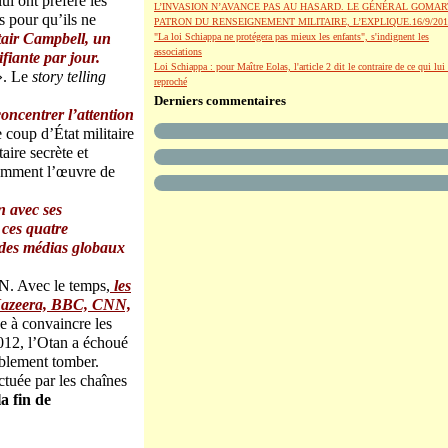
ui ont préféré les
L’INVASION N’AVANCE PAS AU HASARD. LE GÉNÉRAL GOMAR
s pour qu’ils ne
PATRON DU RENSEIGNEMENT MILITAIRE, L’EXPLIQUE.16/9/201
tair Campbell, un
"La loi Schiappa ne protégera pas mieux les enfants", s'indignent les
associations
fiante par jour.
Loi Schiappa : pour Maître Eolas, l'article 2 dit le contraire de ce qui lui 
 ». Le
story telling
reproché
Derniers commentaires
concentrer l’attention
 coup d’État militaire
aire secrète et
otamment l’œuvre de
n avec ses
 ces quatre
u des médias globaux
N. Avec le temps,
les
l-Jazeera, BBC, CNN,
e à convaincre les
 2012, l’Otan a échoué
ablement tomber.
ctuée par les chaînes
a fin de