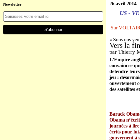
26 avril 2014
Newsletter
US - V
Sur VOLTAI
« Sous nos yeu
Vers la fi
par
Thierry 
L’Empire anglo
convaincre que 
défendre leurs
jeu : désormai
ouvertement co
des satellites
Barack Obama p
Obama n’écrit 
journées à lir
écrits pour lu
gouvernent à s