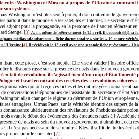
lle entre Washington et Moscou à propos de l’Ukraine a contraint l
r son système.
mais Washington n’est plus seul à parler, il doit contredire le gouvernem
les partout dans le monde via les satellites et Internet. Le secrétaire d’
el adjoint pour la propagande, en la personne de l’ancien rédacteur en
hard Stengel [
3
]
.
Avant même de prêter serment,
le 15 avril, il occupait déjà sa fo
cipaux médias atlantistes une « fiche documentaire » sur les « 10 contre-vérité
ur l’Ukraine [
4
]. Il récidivait le 13 avril avec une seconde fiche présentant « 10 
 lisant cette prose, c’est son ineptie. Elle vise à valider l’histoire offici
éditer le discours russe sur la présence de nazis dans le nouveau gouver
’en fait de révolution, il s’agissait bien d’un coup d’État fomenté 
ologne et Israël en mixant des recettes des « révolutions colorées »
es journalistes qui ont reçu ces fiches et les ont relayées connaissent pa
 de conversations téléphoniques de l’assistante du secrétaire d’État Vict
shington allait changer le régime au détriment de l’Union européenne, 
faires étrangères, Urmas Paets, sur la véritable identité des snipers de 
pris connaissance ultérieurement des révélations de l’hebdomadaire polo
mois avant le début des événements des émeutiers nazis à l’Académie d
 présence de nazis au sein du nouveau gouvernement ukrainien, cela rev
se. Il n’est pas nécessaire de se rendre à Kiev, il suffit de lire les écrits 
urs propos pour le constater [
7
].