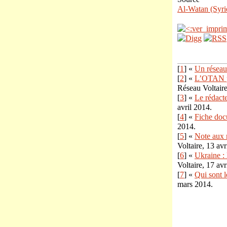
Al-Watan (Syri
[
1
] «
Un réseau 
[
2
] «
L’OTAN pr
Réseau Voltaire
[
3
] «
Le rédact
avril 2014.
[
4
] «
Fiche docu
2014.
[
5
] «
Note aux 
Voltaire, 13 avr
[
6
] «
Ukraine : 
Voltaire, 17 avr
[
7
] «
Qui sont 
mars 2014.