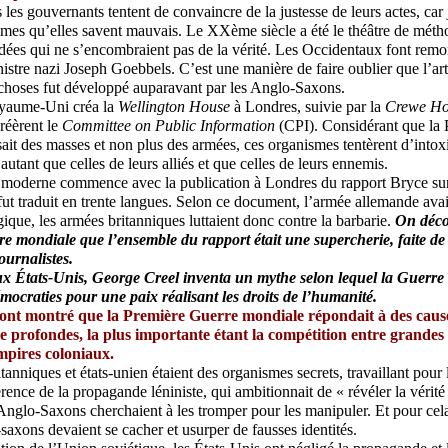
les gouvernants tentent de convaincre de la justesse de leurs actes, car 
mes qu’elles savent mauvais. Le XXème siècle a été le théâtre de méth
dées qui ne s’encombraient pas de la vérité. Les Occidentaux font rem
stre nazi Joseph Goebbels. C’est une manière de faire oublier que l’art
choses fut développé auparavant par les Anglo-Saxons.
yaume-Uni créa la
Wellington House
à Londres, suivie par la
Crewe Ho
créèrent le
Committee on Public Information
(CPI). Considérant que la
it des masses et non plus des armées, ces organismes tentèrent d’intox
autant que celles de leurs alliés et que celles de leurs ennemis.
moderne commence avec la publication à Londres du rapport Bryce sur 
fut traduit en trente langues. Selon ce document, l’armée allemande avait
que, les armées britanniques luttaient donc contre la barbarie.
On décou
e mondiale que l’ensemble du rapport était une supercherie, faite d
ournalistes.
ux États-Unis, George Creel inventa un mythe selon lequel la Guerre
mocraties pour une paix réalisant les droits de l’humanité.
 ont montré que la Première Guerre mondiale répondait à des caus
 profondes, la plus importante étant la compétition entre grandes
mpires coloniaux.
tanniques et états-unien étaient des organismes secrets, travaillant pour
érence de la propagande léniniste, qui ambitionnait de « révéler la vérit
 Anglo-Saxons cherchaient à les tromper pour les manipuler. Et pour cel
-saxons devaient se cacher et usurper de fausses identités.