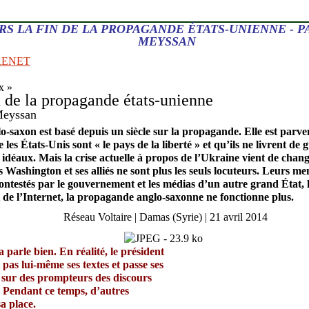
ERS LA FIN DE LA PROPAGANDE ÉTATS-UNIENNE - 
MEYSSAN
RENET
x »
n de la propagande états-unienne
Meyssan
-saxon est basé depuis un siècle sur la propagande. Elle est parv
les États-Unis sont « le pays de la liberté » et qu’ils ne livrent de
 idéaux. Mais la crise actuelle à propos de l’Ukraine vient de chang
s Washington et ses alliés ne sont plus les seuls locuteurs. Leurs m
ntestés par le gouvernement et les médias d’un autre grand État, l
 et de l’Internet, la propagande anglo-saxonne ne fonctionne plus.
Réseau Voltaire
| Damas (Syrie)
| 21 avril 2014
arle bien. En réalité, le président
pas lui-même ses textes et passe ses
e sur des prompteurs des discours
i. Pendant ce temps, d’autres
a place.