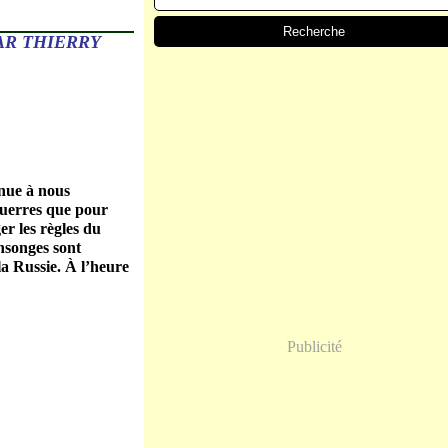
PAR THIERRY
enue à nous
 guerres que pour
er les règles du
ensonges sont
a Russie. À l’heure
Publicité