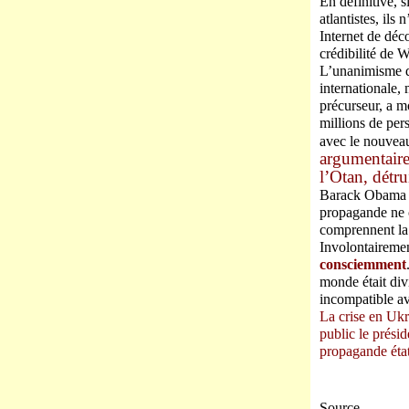
En définitive, 
atlantistes, ils
Internet de déc
crédibilité de 
L’unanimisme de
internationale, 
précurseur, a mo
millions de per
avec le nouveau
argumentaire
l’Otan, détru
Barack Obama e
propagande ne c
comprennent la
Involontairemen
consciemment
monde était div
incompatible a
La crise en Ukr
public le prési
propagande éta
Source