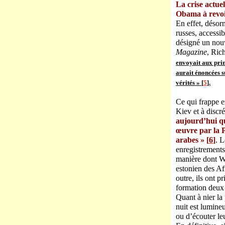
La crise actue
Obama à revoi
En effet, désor
russes, accessib
désigné un nouv
Magazine
, Ric
envoyait aux prin
aurait énoncées s
vérités » [
5
].
Ce qui frappe en
Kiev et à discr
aujourd’hui qu
œuvre par la P
arabes » [
6
]
. L
enregistrements
manière dont Wa
estonien des Af
outre, ils ont 
formation deux 
Quant à nier la
nuit est lumineu
ou d’écouter le