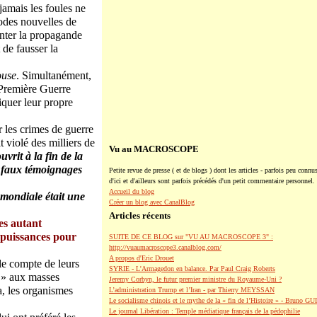
jamais les foules ne
odes nouvelles de
onter la propagande
 de fausser la
use
. Simultanément,
 Première Guerre
iquer leur propre
les crimes de guerre
 violé des milliers de
Vu au MACROSCOPE
vrit à la fin de la
e faux témoignages
Petite revue de presse ( et de blogs ) dont les articles - parfois peu connus
d'ici et d'ailleurs sont parfois précédés d'un petit commentaire personnel.
Accueil du blog
 mondiale était une
Créer un blog avec CanalBlog
Articles récents
es autant
 puissances pour
SUITE DE CE BLOG sur "VU AU MACROSCOPE 3" :
http://vuaumacroscope3.canalblog.com/
A propos d'Eric Drouet
 le compte de leurs
SYRIE - L'Armagedon en balance. Par Paul Craig Roberts
é » aux masses
Jeremy Corbyn, le futur premier ministre du Royaume-Uni ?
a, les organismes
L’administration Trump et l’Iran - par Thierry MEYSSAN
Le socialisme chinois et le mythe de la « fin de l’Histoire » - Bruno G
Le journal Libération : Temple médiatique français de la pédophilie