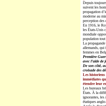
Depuis toujours 
suivent les hom
propagation d’i
moderne au mini
perception des 
En 1916, le Ro
les États-Unis 
mondiale opposa
population tout 
La propagande 
allemands, qui 
femmes en Belgi
Première Guerr
avec l’aide de j
De son côté, a
croisade des dé
Les historiens
immédiates que
étendre leur e
Les bureaux bri
États. À la diff
ignorantes, les
étatiques anglo