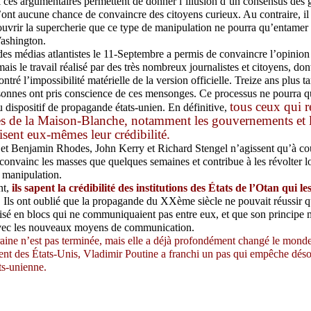
si ces argumentaires permettent de donner l’illusion d’un consensus des
 n’ont aucune chance de convaincre des citoyens curieux. Au contraire, il 
ouvrir la supercherie que ce type de manipulation ne pourra qu’entamer 
Washington.
s médias atlantistes le 11-Septembre a permis de convaincre l’opinion
mais le travail réalisé par des très nombreux journalistes et citoyens, dont 
ntré l’impossibilité matérielle de la version officielle. Treize ans plus t
sonnes ont pris conscience de ces mensonges. Ce processus ne pourra q
tous ceux qui r
 dispositif de propagande états-unien. En définitive,
s de la Maison-Blanche, notamment les gouvernements et 
isent eux-mêmes leur crédibilité.
t Benjamin Rhodes, John Kerry et Richard Stengel n’agissent qu’à cou
onvainc les masses que quelques semaines et contribue à les révolter lo
 manipulation.
t,
ils sapent la crédibilité des institutions des États de l’Otan qui le
. Ils ont oublié que la propagande du XXème siècle ne pouvait réussir q
isé en blocs qui ne communiquaient pas entre eux, et que son principe 
vec les nouveaux moyens de communication.
aine n’est pas terminée, mais elle a déjà profondément changé le mond
dent des États-Unis, Vladimir Poutine a franchi un pas qui empêche déso
ts-unienne.