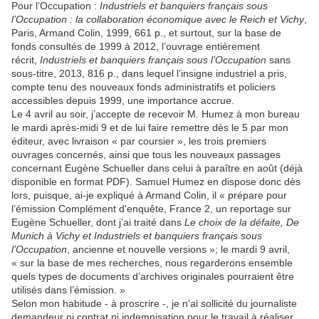
Pour l’Occupation :
Industriels et banquiers français sous
l’Occupation : la collaboration économique avec le Reich et Vichy
,
Paris, Armand Colin, 1999, 661 p., et surtout, sur la base de
fonds consultés de 1999 à 2012, l’ouvrage entièrement
récrit,
Industriels et banquiers français sous l’Occupation
sans
sous-titre, 2013, 816 p., dans lequel l’insigne industriel a pris,
compte tenu des nouveaux fonds administratifs et policiers
accessibles depuis 1999, une importance accrue.
Le 4 avril au soir, j’accepte de recevoir M. Humez à mon bureau
le mardi après-midi 9 et de lui faire remettre dès le 5 par mon
éditeur, avec livraison « par coursier », les trois premiers
ouvrages concernés, ainsi que tous les nouveaux passages
concernant Eugène Schueller dans celui à paraître en août (déjà
disponible en format PDF). Samuel Humez en dispose donc dès
lors, puisque, ai-je expliqué à Armand Colin, il « prépare pour
l’émission Complément d'enquête, France 2, un reportage sur
Eugène Schueller, dont j’ai traité dans
Le choix de la défaite,
De
Munich à Vichy et Industriels et banquiers français sous
l’Occupation
, ancienne et nouvelle versions »; le mardi 9 avril,
« sur la base de mes recherches, nous regarderons ensemble
quels types de documents d’archives originales pourraient être
utilisés dans l’émission. »
Selon mon habitude ‑ à proscrire ‑, je n’ai sollicité du journaliste
demandeur ni contrat ni indemnisation pour le travail à réaliser,