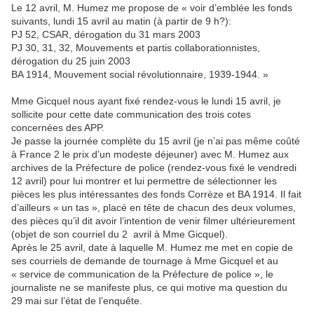
Le 12 avril, M. Humez me propose de « voir d’emblée les fonds
suivants, lundi 15 avril au matin (à partir de 9 h?):
PJ 52, CSAR, dérogation du 31 mars 2003
PJ 30, 31, 32, Mouvements et partis collaborationnistes,
dérogation du 25 juin 2003
BA 1914, Mouvement social révolutionnaire, 1939-1944. »
Mme Gicquel nous ayant fixé rendez-vous le lundi 15 avril, je
sollicite pour cette date communication des trois cotes
concernées des APP.
Je passe la journée complète du 15 avril (je n’ai pas même coûté
à France 2 le prix d’un modeste déjeuner) avec M. Humez aux
archives de la Préfecture de police (rendez-vous fixé le vendredi
12 avril) pour lui montrer et lui permettre de sélectionner les
pièces les plus intéressantes des fonds Corrèze et BA 1914. Il fait
d’ailleurs « un tas », placé en tête de chacun des deux volumes,
des pièces qu’il dit avoir l’intention de venir filmer ultérieurement
(objet de son courriel du 2 avril à Mme Gicquel).
Après le 25 avril, date à laquelle M. Humez me met en copie de
ses courriels de demande de tournage à Mme Gicquel et au
« service de communication de la Préfecture de police », le
journaliste ne se manifeste plus, ce qui motive ma question du
29 mai sur l’état de l’enquête.