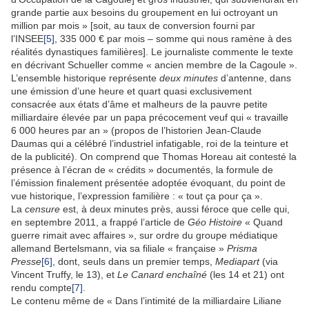
grande partie aux besoins du groupement en lui octroyant un
million par mois » [soit, au taux de conversion fourni par
l’INSEE
[5]
, 335 000 € par mois – somme qui nous ramène à des
réalités dynastiques familières]. Le journaliste commente le texte
en décrivant Schueller comme « ancien membre de la Cagoule ».
L’ensemble historique représente
deux minutes
d’antenne, dans
une émission d’une heure et quart quasi exclusivement
consacrée aux états d’âme et malheurs de la pauvre petite
milliardaire élevée par un papa précocement veuf qui « travaille
6 000 heures par an » (propos de l’historien Jean-Claude
Daumas qui a célébré l’industriel infatigable, roi de la teinture et
de la publicité). On comprend que Thomas Horeau ait contesté la
présence à l’écran de « crédits » documentés, la formule de
l’émission finalement présentée adoptée évoquant, du point de
vue historique, l’expression familière : « tout ça pour ça ».
La
censure
est, à deux minutes près, aussi féroce que celle qui,
en septembre 2011, a frappé l’article de
Géo Histoire
« Quand
guerre rimait avec affaires », sur ordre du groupe médiatique
allemand Bertelsmann, via sa filiale « française »
Prisma
Presse
[6]
, dont, seuls dans un premier temps,
Mediapart
(via
Vincent Truffy, le 13), et
Le Canard enchaîné
(les 14 et 21) ont
rendu compte
[7]
.
Le contenu même de « Dans l’intimité de la milliardaire Liliane