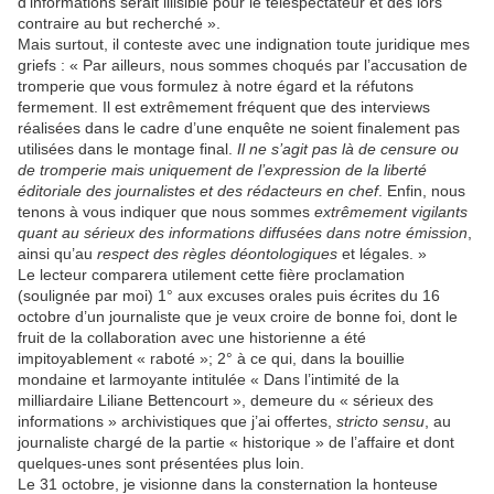
d’informations serait illisible pour le téléspectateur et dès lors
contraire au but recherché ».
Mais surtout, il conteste avec une indignation toute juridique mes
griefs : « Par ailleurs, nous sommes choqués par l’accusation de
tromperie que vous formulez à notre égard et la réfutons
fermement. Il est extrêmement fréquent que des interviews
réalisées dans le cadre d’une enquête ne soient finalement pas
utilisées dans le montage final.
Il ne s’agit pas là de censure ou
de tromperie mais uniquement de l’expression de la liberté
éditoriale des journalistes et des rédacteurs en chef
. Enfin, nous
tenons à vous indiquer que nous sommes
extrêmement vigilants
quant au
sérieux des informations diffusées dans notre émission
,
ainsi qu’au
respect des règles déontologiques
et légales. »
Le lecteur comparera utilement cette fière proclamation
(soulignée par moi) 1° aux excuses orales puis écrites du 16
octobre d’un journaliste que je veux croire de bonne foi, dont le
fruit de la collaboration avec une historienne a été
impitoyablement « raboté »; 2° à ce qui, dans la bouillie
mondaine et larmoyante intitulée « Dans l’intimité de la
milliardaire Liliane Bettencourt », demeure du « sérieux des
informations » archivistiques que j’ai offertes,
stricto sensu
, au
journaliste chargé de la partie « historique » de l’affaire et dont
quelques-unes sont présentées plus loin.
Le 31 octobre, je visionne dans la consternation la honteuse