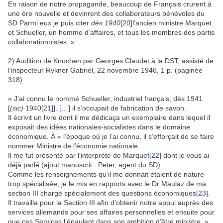
En raison de notre propagande, beaucoup de Français crurent à
une ère nouvelle et devinrent des collaborateurs bénévoles du
SD Parmi eux je puis citer
dès 1940
[20]
l’ancien ministre Marquet
et Schueller, un homme d’affaires, et tous les membres des partis
collaborationnistes. »
2) Audition de Knochen par Georges Claudet à la DST, assisté de
l’inspecteur Rykner Gabriel, 22 novembre 1946, 1 p. (paginée
318)
« J’ai connu le nommé Schueller, industriel français, dès 1941
[
(sic)
1940
[21]
]. […] il s’occupait de fabrication de savon.
Il écrivit un livre dont il me dédicaça un exemplaire dans lequel il
exposait des idées nationales-socialistes dans le domaine
économique. À « l’époque où je l’ai connu, il s’efforçait de se faire
nommer Ministre de l’économie nationale.
Il me fut présenté par l’interprète de Marquet
[22]
dont je vous ai
déjà parlé (ajout manuscrit : Peter, agent du SD).
Comme les renseignements qu’il me donnait étaient de nature
trop spécialisée, je le mis en rapports avec le Dr Maulaz de ma
section III chargé spécialement des questions économiques
[23]
.
Il travailla pour la Section III afin d’obtenir notre appui auprès des
services allemands pour ses affaires personnelles et ensuite pour
que ces Services l’épaulent dans son ambition d’être ministre. »