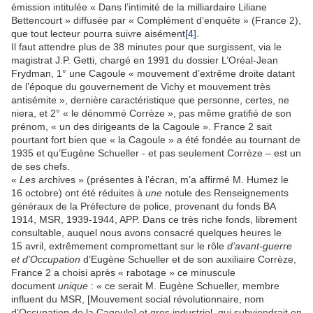
émission intitulée « Dans l’intimité de la milliardaire Liliane
Bettencourt » diffusée par « Complément d’enquête » (France 2),
que tout lecteur pourra suivre aisément
[4]
.
Il faut attendre plus de 38 minutes pour que surgissent, via le
magistrat J.P. Getti, chargé en 1991 du dossier L’Oréal-Jean
Frydman, 1° une Cagoule « mouvement d’extrême droite datant
de l’époque du gouvernement de Vichy et mouvement très
antisémite », dernière caractéristique que personne, certes, ne
niera, et 2° « le dénommé Corrèze », pas même gratifié de son
prénom, « un des dirigeants de la Cagoule ». France 2 sait
pourtant fort bien que « la Cagoule » a été fondée au tournant de
1935 et qu’Eugène Schueller ‑ et pas seulement Corrèze – est un
de ses chefs.
«
Les
archives » (présentes à l’écran, m’a affirmé M. Humez le
16 octobre) ont été réduites à
une
notule des Renseignements
généraux de la Préfecture de police, provenant du fonds BA
1914, MSR, 1939-1944, APP. Dans ce très riche fonds, librement
consultable, auquel nous avons consacré quelques heures le
15 avril, extrêmement compromettant sur le rôle
d’avant-guerre
et d’Occupation
d’Eugène Schueller et de son auxiliaire Corrèze,
France 2 a choisi après « rabotage » ce minuscule
document
unique
: « ce serait M. Eugène Schueller, membre
influent du MSR, [Mouvement social révolutionnaire, nom
d’Occupation de la Cagoule] et gros industriel, qui subviendrait en