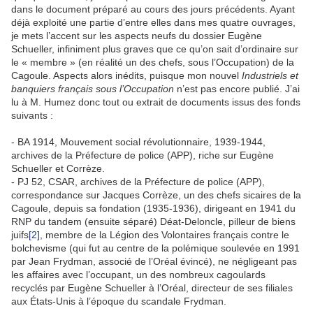
dans le document préparé au cours des jours précédents. Ayant
déjà exploité une partie d’entre elles dans mes quatre ouvrages,
je mets l’accent sur les aspects neufs du dossier Eugène
Schueller, infiniment plus graves que ce qu’on sait d’ordinaire sur
le « membre » (en réalité un des chefs, sous l’Occupation) de la
Cagoule. Aspects alors inédits, puisque mon nouvel
Industriels et
banquiers français sous l’Occupation
n’est pas encore publié. J’ai
lu à M. Humez donc tout ou extrait de documents issus des fonds
suivants :
‑ BA 1914, Mouvement social révolutionnaire, 1939-1944,
archives de la Préfecture de police (APP), riche sur Eugène
Schueller et Corrèze.
‑ PJ 52, CSAR, archives de la Préfecture de police (APP),
correspondance sur Jacques Corrèze, un des chefs sicaires de la
Cagoule, depuis sa fondation (1935-1936), dirigeant en 1941 du
RNP du tandem (ensuite séparé) Déat-Deloncle, pilleur de biens
juifs
[2]
, membre de la Légion des Volontaires français contre le
bolchevisme (qui fut au centre de la polémique soulevée en 1991
par Jean Frydman, associé de l’Oréal évincé), ne négligeant pas
les affaires avec l’occupant, un des nombreux cagoulards
recyclés par Eugène Schueller à l’Oréal, directeur de ses filiales
aux États-Unis à l’époque du scandale Frydman.