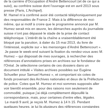
de la carrière d’Occupation d’André Bettencourt (et de ce qui a
suivi), au confrère suisse dont l’ouvrage est en avril 2013 sous
presse (Paris, L’Archipel).
M. Hamel m’a confirmé avoir été contacté téléphoniquement par
des responsables de France 2. Mais à la différence de moi-
même, qui ai motif à croire que le programme annoncé par M.
Humez serait mis en œuvre, les démarches auprès du journaliste
suisse n’ont pas dépassé le stade de la prise de contact
téléphonique. L’intérêt de la chaîne a vraisemblablement été
bloqué par la parution, à dater du 15 mai 2013, du livre de
l’intéressé, explicite sur « les mensonges d’André Bettencourt ».
Je passe le week-end suivant la fixation du rendez-vous avec M.
Humez – qui disposait de mes ouvrages, à rechercher des
références d’annotations prises en archives sur le fondateur de
l’Oréal. Je sélectionne certains de ces dossiers dans un
document intitulé « Visites archives possibles sur Eugène
Schueller pour Samuel Humez », et comportant six cotes de
fonds provenant des Archives nationales et deux de la Préfecture
de police. Cotes que M. Humez et moi sommes supposés aller
voir bientôt ensemble, pour des raisons non seulement de
commodité, puisque j’ai déjà complètement dépouillé la
correspondance, mais, pour certaines d’entre elles,
légales
.
Le mardi 9 avril, je reçois M. Humez à 14 h 15. Pendant
quelques heures, je lui lis plusieurs des références consignées