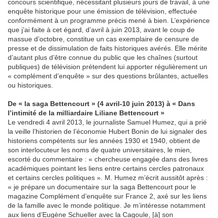
concours scientifique, nécessitant plusieurs jours de travail, à une
enquête historique pour une émission de télévision, effectuée
conformément à un programme précis mené à bien. L’expérience
que j’ai faite à cet égard, d’avril à juin 2013, avant le coup de
massue d’octobre, constitue un cas exemplaire de censure de
presse et de dissimulation de faits historiques avérés. Elle mérite
d’autant plus d’être connue du public que les chaînes (surtout
publiques) de télévision prétendent lui apporter régulièrement un
« complément d’enquête » sur des questions brûlantes, actuelles
ou historiques.
De « la saga Bettencourt » (4 avril-10 juin 2013) à « Dans
l’intimité de la milliardaire Liliane Bettencourt »
Le vendredi 4 avril 2013, le journaliste Samuel Humez, qui a prié
la veille l’historien de l’économie Hubert Bonin de lui signaler des
historiens compétents sur les années 1930 et 1940, obtient de
son interlocuteur les noms de quatre universitaires, le mien,
escorté du commentaire : « chercheuse engagée dans des livres
académiques pointant les liens entre certains cercles patronaux
et certains cercles politiques ». M. Humez m’écrit aussitôt après :
« je prépare un documentaire sur la saga Bettencourt pour le
magazine Complément d’enquête sur France 2, axé sur les liens
de la famille avec le monde politique. Je m’intéresse notamment
aux liens d’Eugène Schueller avec la Cagoule, [à] son