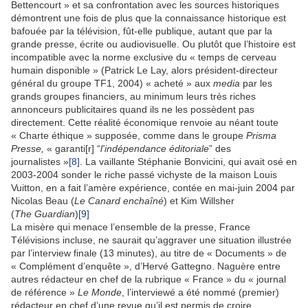
Bettencourt » et sa confrontation avec les sources historiques
démontrent une fois de plus que la connaissance historique est
bafouée par la télévision, fût-elle publique, autant que par la
grande presse, écrite ou audiovisuelle. Ou plutôt que l’histoire est
incompatible avec la norme exclusive du « temps de cerveau
humain disponible » (Patrick Le Lay, alors président-directeur
général du groupe TF1, 2004) « acheté » aux
media
par les
grands groupes financiers, au minimum leurs très riches
annonceurs publicitaires quand ils ne les possèdent pas
directement. Cette réalité économique renvoie au néant toute
« Charte éthique » supposée, comme dans le groupe
Prisma
Presse,
« garanti[r] “
l'indépendance éditoriale
” des
journalistes »
[8]
. La vaillante Stéphanie Bonvicini, qui avait osé en
2003-2004 sonder le riche passé vichyste de la maison Louis
Vuitton, en a fait l’amère expérience, contée en mai-juin 2004 par
Nicolas Beau (
Le Canard enchaîné
) et Kim Willsher
(
The
Guardian
)
[9]
La misère qui menace l’ensemble de la presse, France
Télévisions incluse, ne saurait qu’aggraver une situation illustrée
par l’interview finale (13 minutes), au titre de « Documents » de
« Complément d’enquête », d’Hervé Gattegno. Naguère entre
autres rédacteur en chef de la rubrique « France » du « journal
de référence »
Le Monde
, l’interviewé a été nommé (premier)
rédacteur en chef d’une revue qu’il est permis de croire