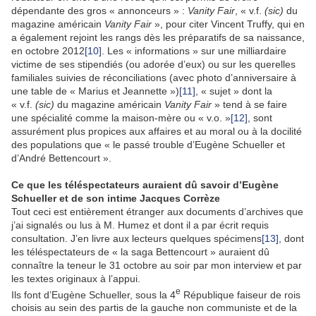
dépendante des gros « annonceurs » :
Vanity Fair
, « v.f.
(sic)
du
magazine américain
Vanity Fair
», pour citer Vincent Truffy, qui en
a également rejoint les rangs dès les préparatifs de sa naissance,
en octobre 2012
[10]
. Les « informations » sur une milliardaire
victime de ses stipendiés (ou adorée d’eux) ou sur les querelles
familiales suivies de réconciliations (avec photo d’anniversaire à
une table de « Marius et Jeannette »)
[11]
, « sujet » dont la
« v.f.
(sic)
du magazine américain
Vanity Fair
» tend à se faire
une spécialité comme la maison-mère ou « v.o. »
[12]
, sont
assurément plus propices aux affaires et au moral ou à la docilité
des populations que « le passé trouble d’Eugène Schueller et
d’André Bettencourt ».
Ce que les téléspectateurs auraient dû savoir d’Eugène
Schueller et de son intime Jacques Corrèze
Tout ceci est entièrement étranger aux documents d’archives que
j’ai signalés ou lus à M. Humez et dont il a par écrit requis
consultation. J’en livre aux lecteurs quelques spécimens
[13]
, dont
les téléspectateurs de « la saga Bettencourt » auraient dû
connaître la teneur le 31 octobre au soir par mon interview et par
les textes originaux à l’appui.
e
Ils font d’Eugène Schueller, sous la 4
République faiseur de rois
choisis au sein des partis de la gauche non communiste et de la