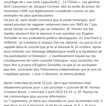
recyclage de « ses amis cagoulards […] à l’Oréal », cas général
dont l’ascension de Jacques Corrèze, dès sa sortie de prison de
novembre 1949, est légitimement considérée comme un des
exemples les plus spectaculaires.
Ce jour-là, sans doute conscient que la partie historique, qu’il
venait pourtant de rappeler nettement dans son SMS du 7 juin,
serait réduite ou rejetée par sa rédaction, M. Humez me fait
répéter plusieurs fois la réponse à une question sur Eugène
Schueller et ses motivations politico-idéologiques, en cherchant à
l’infléchir : je maintiens à chaque fois ma réponse, ce que je lui ai
rappelé dans le courriel que je lui ai adressé le 16 octobre, après
avoir entendu son message téléphonique relatif à la liquidation de
ma participation à l’émission : « manifestement inquiet sur les
conséquences de votre curiosité historique, vous souhaitiez me
faire dire à propos d’Eugène Schueller ce que je ne souhaitais
pas dire, contrainte que l’historienne indépendante que je suis ne
s’applique jamais. » (voir ci-dessous, et pièces jointes).
Après l’interview du lundi 10 juin, alors que l’émission était
initialement prévue pour « juin prochain » (courriel de M. Humez
à Hubert Bonin, « mercredi 3 avril 2013 13:10 »), M. Humez ne
me communique plus aucune information.
Le 7 septembre, je viens aux nouvelles et, pour la première fois, il
met deux jours à répondre, et de façon vague, le 9. « Je vous