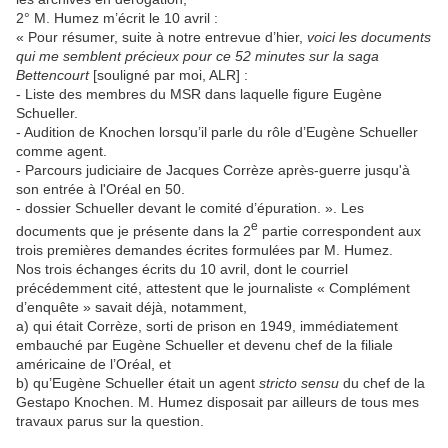
2° M. Humez m’écrit le 10 avril :
« Pour résumer, suite à notre entrevue d’hier,
voici les documents
qui me semblent précieux pour ce 52 minutes sur la saga
Bettencourt
[souligné par moi, ALR] :
‑ Liste des membres du MSR dans laquelle figure Eugène
Schueller.
‑ Audition de Knochen lorsqu’il parle du rôle d’Eugène Schueller
comme agent.
‑ Parcours judiciaire de Jacques Corrèze après-guerre jusqu'à
son entrée à l'Oréal en 50.
‑ dossier Schueller devant le comité d’épuration. ». Les
e
documents que je présente dans la 2
partie correspondent aux
trois premières demandes écrites formulées par M. Humez.
Nos trois échanges écrits du 10 avril, dont le courriel
précédemment cité, attestent que le journaliste « Complément
d’enquête » savait déjà, notamment,
a) qui était Corrèze, sorti de prison en 1949, immédiatement
embauché par Eugène Schueller et devenu chef de la filiale
américaine de l’Oréal, et
b) qu’Eugène Schueller était un agent
stricto sensu
du chef de la
Gestapo Knochen. M. Humez disposait par ailleurs de tous mes
travaux parus sur la question.