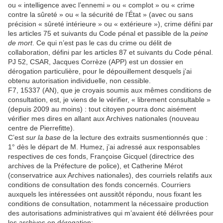
ou « intelligence avec l’ennemi » ou « complot » ou « crime
contre la sûreté » ou « la sécurité de l’État » (avec ou sans
précision « sûreté intérieure » ou « extérieure »), crime défini par
les articles 75 et suivants du Code pénal et passible de la
peine
de mort
. Ce qui n’est pas le cas du crime ou délit de
collaboration, défini par les articles 87 et suivants du Code pénal.
PJ 52, CSAR, Jacques Corrèze (APP) est un dossier en
dérogation particulière, pour le dépouillement desquels j’ai
obtenu autorisation individuelle, non cessible.
F7, 15337 (AN), que je croyais soumis aux mêmes conditions de
consultation, est, je viens de le vérifier, « librement consultable »
(depuis 2009 au moins) : tout citoyen pourra donc aisément
vérifier mes dires en allant aux Archives nationales (nouveau
centre de Pierrefitte).
C’est
sur la base
de la lecture des extraits susmentionnés que :
1° dès le départ de M. Humez, j’ai adressé aux responsables
respectives de ces fonds, Françoise Gicquel (directrice des
archives de la Préfecture de police), et Catherine Mérot
(conservatrice aux Archives nationales), des courriels relatifs aux
conditions de consultation des fonds concernés. Courriers
auxquels les intéressées ont aussitôt répondu, nous fixant les
conditions de consultation, notamment la nécessaire production
des autorisations administratives qui m’avaient été délivrées pour
les archives en dérogation;