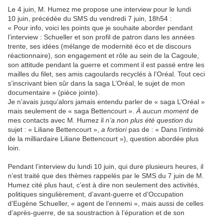
Le 4 juin, M. Humez me propose une interview pour le lundi
10 juin, précédée du SMS du vendredi 7 juin, 18h54 :
« Pour info, voici les points que je souhaite aborder pendant
l’interview : Schueller et son profil de patron dans les années
trente, ses idées (mélange de modernité éco et de discours
réactionnaire), son engagement et rôle au sein de la Cagoule,
son attitude pendant la guerre et comment il est passé entre les
mailles du filet, ses amis cagoulards recyclés à l’Oréal. Tout ceci
s’inscrivant bien sûr dans la saga L’Oréal, le sujet de mon
documentaire » (pièce jointe).
Je n’avais jusqu’alors jamais entendu parler de « saga L’Oréal »
mais seulement de « saga Bettencourt ».
À aucun moment
de
mes contacts avec M. Humez il
n’a non plus été question
du
sujet : « Liliane Bettencourt »,
a fortiori
pas de : « Dans l’intimité
de la milliardaire Liliane Bettencourt »), question abordée plus
loin.
Pendant l’interview du lundi 10 juin, qui dure plusieurs heures, il
n’est traité que des thèmes rappelés par le SMS du 7 juin de M.
Humez cité plus haut, c’est à dire non seulement des activités,
politiques singulièrement, d’avant-guerre et d’Occupation
d’Eugène Schueller, « agent de l’ennemi », mais aussi de celles
d’après-guerre, de sa soustraction à l’épuration et de son