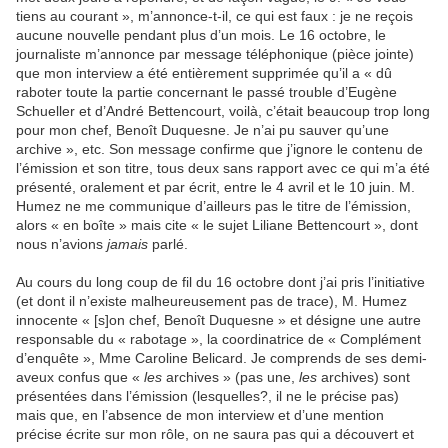
tiens au courant », m’annonce-t-il, ce qui est faux : je ne reçois
aucune nouvelle pendant plus d’un mois. Le 16 octobre, le
journaliste m’annonce par message téléphonique (pièce jointe)
que mon interview a été entièrement supprimée qu’il a « dû
raboter toute la partie concernant le passé trouble d’Eugène
Schueller et d’André Bettencourt, voilà, c’était beaucoup trop long
pour mon chef, Benoît Duquesne. Je n’ai pu sauver qu’une
archive », etc. Son message confirme que j’ignore le contenu de
l’émission et son titre, tous deux sans rapport avec ce qui m’a été
présenté, oralement et par écrit, entre le 4 avril et le 10 juin. M.
Humez ne me communique d’ailleurs pas le titre de l’émission,
alors « en boîte » mais cite « le sujet Liliane Bettencourt », dont
nous n’avions
jamais
parlé.
Au cours du long coup de fil du 16 octobre dont j’ai pris l’initiative
(et dont il n’existe malheureusement pas de trace), M. Humez
innocente « [s]on chef, Benoît Duquesne » et désigne une autre
responsable du « rabotage », la coordinatrice de « Complément
d’enquête », Mme Caroline Belicard. Je comprends de ses demi-
aveux confus que «
les
archives » (pas une,
les
archives) sont
présentées dans l’émission (lesquelles?, il ne le précise pas)
mais que, en l’absence de mon interview et d’une mention
précise écrite sur mon rôle, on ne saura pas qui a découvert et