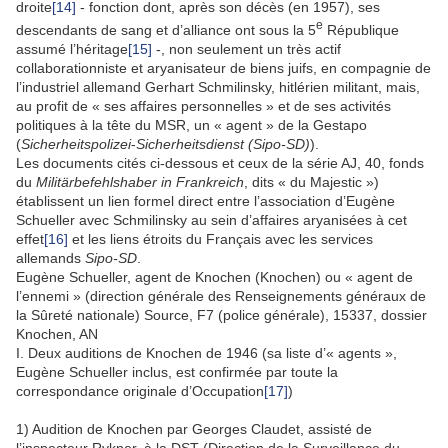
droite
[14]
‑ fonction dont, après son décès (en 1957), ses
e
descendants de sang et d’alliance ont sous la 5
République
assumé l’héritage
[15]
‑, non seulement un très actif
collaborationniste et aryanisateur de biens juifs, en compagnie de
l’industriel allemand Gerhart Schmilinsky, hitlérien militant, mais,
au profit de « ses affaires personnelles » et de ses activités
politiques à la tête du MSR, un « agent » de la Gestapo
(
Sicherheitspolizei
-
Sicherheitsdienst (Sipo-SD)
).
Les documents cités ci-dessous et ceux de la série AJ, 40, fonds
du
Militärbefehlshaber in Frankreich
, dits « du Majestic »)
établissent un lien formel direct entre l’association d’Eugène
Schueller avec Schmilinsky au sein d’affaires aryanisées à cet
effet
[16]
et les liens étroits du Français avec les services
allemands
Sipo-SD
.
Eugène Schueller, agent de Knochen (Knochen) ou « agent de
l’ennemi » (direction générale des Renseignements généraux de
la Sûreté nationale) Source, F7 (police générale), 15337, dossier
Knochen, AN
I. Deux auditions de Knochen de 1946 (sa liste d’« agents »,
Eugène Schueller inclus, est confirmée par toute la
correspondance originale d’Occupation
[17]
)
1) Audition de Knochen par Georges Claudet, assisté de
l’inspecteur Rykner, à la DST (Direction de la Surveillance du