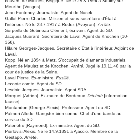
couvent de Malines, Belgique. Né le 28.3.1894 à Saulny sur
Meurthe (Vosges).
Jean Fontenoy. Journaliste. Agent de Nosek.
Gallet Pierre Charles. Milicien et sous-secrétaire d’État à
l’intérieur. Né le 23.7.1917 à Rodez (Aveyron).
Arrêté
.
Serpeille de Gobineau Clément, écrivain. Agent du SD.
Jacques Guérard. Secrétaire de Laval. Agent de Knochen (10-
358).
Hilaire Georges-Jacques. Secrétaire d’État à l’intérieur. Adjoint de
Laval.
Kopp. Né en 1894 à Metz. S’occupait de diamants industriels.
Agent de Maulaz et de Knochen.
Arrêté
. Jugé le 19.11.46 par la
cour de justice de la Seine.
Laval Pierre. Ex-ministre.
Fusillé
.
Leconte comte. Agent du SD.
Lesdain Jacques. Journaliste. Agent SRA.
Marquet [Adrien]. Ex-maire de Bordeaux.
Décédé
[information
fausse].
Montandon [George-Alexis]. Professeur. Agent du SD.
Palmeri Alfedo. Gangster bien connu. Chef d’une bande au
service du SD.
Patenôtre [Raymond]. Ex-ministre. Agent du SD.
Pierlovisi Alexis. Né le 14.9.1891 à Ajaccio. Membre de la
Gestapo.
Arrêté
.