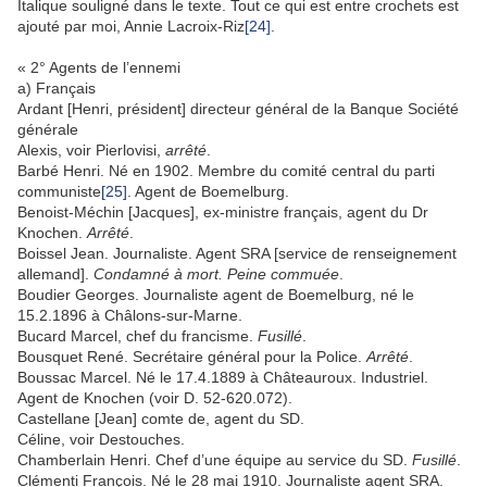
Italique souligné dans le texte. Tout ce qui est entre crochets est
ajouté par moi, Annie Lacroix-Riz
[24]
.
« 2° Agents de l’ennemi
a) Français
Ardant [Henri, président] directeur général de la Banque Société
générale
Alexis, voir Pierlovisi,
arrêté
.
Barbé Henri. Né en 1902. Membre du comité central du parti
communiste
[25]
. Agent de Boemelburg.
Benoist-Méchin [Jacques], ex-ministre français, agent du Dr
Knochen.
Arrêté
.
Boissel Jean. Journaliste. Agent SRA [service de renseignement
allemand].
Condamné à mort. Peine commuée
.
Boudier Georges. Journaliste agent de Boemelburg, né le
15.2.1896 à Châlons-sur-Marne.
Bucard Marcel, chef du francisme.
Fusillé
.
Bousquet René. Secrétaire général pour la Police.
Arrêté
.
Boussac Marcel. Né le 17.4.1889 à Châteauroux. Industriel.
Agent de Knochen (voir D. 52‑620.072).
Castellane [Jean] comte de, agent du SD.
Céline, voir Destouches.
Chamberlain Henri. Chef d’une équipe au service du SD.
Fusillé
.
Clémenti François. Né le 28 mai 1910. Journaliste agent SRA.