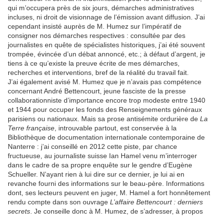
qui m’occupera près de six jours, démarches administratives
incluses, ni droit de visionnage de l’émission avant diffusion. J’ai
cependant insisté auprès de M. Humez sur l’impératif de
consigner nos démarches respectives : consultée par des
journalistes en quête de spécialistes historiques, j’ai été souvent
trompée, évincée d’un débat annoncé, etc.; à défaut d’argent, je
tiens à ce qu’existe la preuve écrite de mes démarches,
recherches et interventions, bref de la réalité du travail fait.
J’ai également avisé M. Humez que je n’avais pas compétence
concernant André Bettencourt, jeune fasciste de la presse
collaborationniste d’importance encore trop modeste entre 1940
et 1944 pour occuper les fonds des Renseignements généraux
parisiens ou nationaux. Mais sa prose antisémite ordurière de
La
Terre française
, introuvable partout, est conservée à la
Bibliothèque de documentation internationale contemporaine de
Nanterre : j’ai conseillé en 2012 cette piste, par chance
fructueuse, au journaliste suisse Ian Hamel venu m’interroger
dans le cadre de sa propre enquête sur le gendre d’Eugène
Schueller. N’ayant rien à lui dire sur ce dernier, je lui ai en
revanche fourni des informations sur le beau-père. Informations
dont, ses lecteurs peuvent en juger, M. Hamel a fort honnêtement
rendu compte dans son ouvrage
L’affaire Bettencourt : derniers
secrets
. Je conseille donc à M. Humez, de s’adresser, à propos