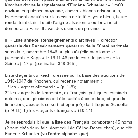
Knochen donne le signalement d’Eugène Schueller : « 1m60
environ, corpulence moyenne, cheveux blonds grisonnants,
légèrement ondulés sur le dessus de la tête, yeux bleus, figure
ronde, teint clair. Il était d’origine alsacienne ou lorraine et
demeurait à Paris. Il avait des usines en province. »
II. « Liste annexe. Renseignements d’archives », direction
générale des Renseignements généraux de la Sûreté nationale,
sans date, novembre 1946 au plus tôt (elle mentionne le
jugement de Kopp « le 19.11.46 par la cour de justice de la
Seine »), 17 p. (pagination 349-365),
Liste d’agents du Reich, dressée sur la base des auditions de
1946-1947 de Knochen, qui recense notamment :
1° les « agents allemands » (p. 1-8);
2° les « agents de l’ennemi », a) Français, politiques, criminels
notoires, dont plusieurs ont été fusillés à cette date, et grands
financiers, auxquels ce sort fut épargné, dont Eugène Schueller
(p. 9-11); b) les « agents étrangers » (10-14)
Je ne reproduis ici que la liste des Français, comportant 45 noms
(2 sont cités deux fois, dont celui de Céline-Destouches), que clôt
Eugène Schueller (vu l’ordre alphabétique)