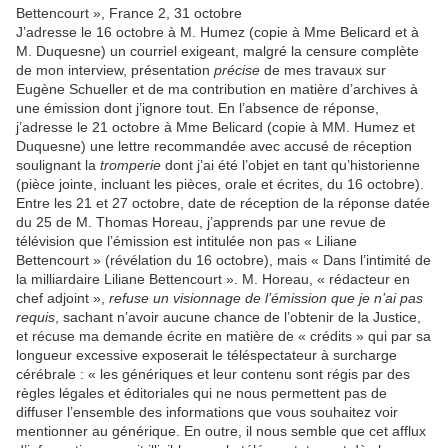
Bettencourt », France 2, 31 octobre
J’adresse le 16 octobre à M. Humez (copie à Mme Belicard et à
M. Duquesne) un courriel exigeant, malgré la censure complète
de mon interview, présentation
précise
de mes travaux sur
Eugène Schueller et de ma contribution en matière d’archives à
une émission dont j’ignore tout. En l’absence de réponse,
j’adresse le 21 octobre à Mme Belicard (copie à MM. Humez et
Duquesne) une lettre recommandée avec accusé de réception
soulignant la
tromperie
dont j’ai été l’objet en tant qu’historienne
(pièce jointe, incluant les pièces, orale et écrites, du 16 octobre).
Entre les 21 et 27 octobre, date de réception de la réponse datée
du 25 de M. Thomas Horeau, j’apprends par une revue de
télévision que l’émission est intitulée non pas « Liliane
Bettencourt » (révélation du 16 octobre), mais « Dans l’intimité de
la milliardaire Liliane Bettencourt ». M. Horeau, « rédacteur en
chef adjoint »,
refuse un visionnage de l’émission que je n’ai pas
requis
, sachant n’avoir aucune chance de l’obtenir de la Justice,
et récuse ma demande écrite en matière de « crédits » qui par sa
longueur excessive exposerait le téléspectateur à surcharge
cérébrale : « les génériques et leur contenu sont régis par des
règles légales et éditoriales qui ne nous permettent pas de
diffuser l’ensemble des informations que vous souhaitez voir
mentionner au générique. En outre, il nous semble que cet afflux