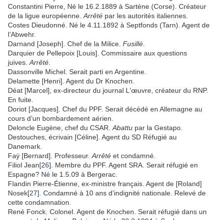
Constantini Pierre, Né le 16.2.1889 à Sartène (Corse). Créateur
de la ligue européenne.
Arrêté
par les autorités italiennes.
Costes Dieudonné. Né le 4.11.1892 à Septfonds (Tarn). Agent de
l’Abwehr.
Darnand [Joseph]. Chef de la Milice.
Fusillé
.
Darquier de Pellepoix [Louis]. Commissaire aux questions
juives.
Arrêté
.
Dassonville Michel. Serait parti en Argentine.
Delamette [Henri]. Agent du Dr Knochen.
Déat [Marcel], ex-directeur du journal L'œuvre, créateur du RNP.
En fuite.
Doriot [Jacques]. Chef du PPF. Serait décédé en Allemagne au
cours d’un bombardement aérien.
Deloncle Eugène, chef du CSAR.
Abattu
par la Gestapo.
Destouches, écrivain [Céline]. Agent du SD Réfugié au
Danemark.
Faÿ [Bernard]. Professeur.
Arrêté
et condamné.
Filiol Jean
[26]
. Membre du PPF. Agent SRA. Serait réfugié en
Espagne? Né le 1.5.09 à Bergerac.
Flandin Pierre-Étienne, ex-ministre français. Agent de [Roland]
Nosek
[27]
. Condamné à 10 ans d’indignité nationale. Relevé de
cette condamnation.
René Fonck. Colonel. Agent de Knochen. Serait réfugié dans un