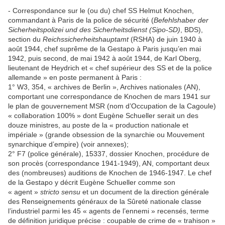
‑ Correspondance sur le (ou du) chef SS Helmut Knochen,
commandant à Paris de la police de sécurité (
Befehlshaber der
Sicherheitspolizei und des Sicherheitsdienst (Sipo-SD)
, BDS),
section du
Reichssicherheitshauptamt
(RSHA) de juin 1940 à
août 1944, chef suprême de la Gestapo à Paris jusqu’en mai
1942, puis second, de mai 1942 à août 1944, de Karl Oberg,
lieutenant de Heydrich et « chef supérieur des SS et de la police
allemande » en poste permanent à Paris :
1° W3, 354, « archives de Berlin », Archives nationales (AN),
comportant une correspondance de Knochen de mars 1941 sur
le plan de gouvernement MSR (nom d’Occupation de la Cagoule)
« collaboration 100% » dont Eugène Schueller serait un des
douze ministres, au poste de la « production nationale et
impériale » (grande obsession de la synarchie ou Mouvement
synarchique d’empire) (voir annexes);
2° F7 (police générale), 15337, dossier Knochen, procédure de
son procès (correspondance 1941-1949), AN, comportant deux
des (nombreuses) auditions de Knochen de 1946-1947. Le chef
de la Gestapo y décrit Eugène Schueller comme son
« agent »
stricto sensu
et un document de la direction générale
des Renseignements généraux de la Sûreté nationale classe
l’industriel parmi les 45 « agents de l’ennemi » recensés, terme
de définition juridique précise : coupable de crime de « trahison »