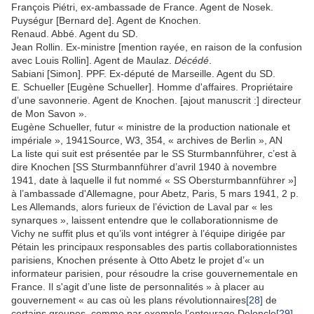
François Piétri, ex-ambassade de France. Agent de Nosek.
Puységur [Bernard de]. Agent de Knochen.
Renaud. Abbé. Agent du SD.
Jean Rollin. Ex-ministre [mention rayée, en raison de la confusion
avec Louis Rollin]. Agent de Maulaz.
Décédé
.
Sabiani [Simon]. PPF. Ex-député de Marseille. Agent du SD.
E. Schueller [Eugène Schueller]. Homme d'affaires. Propriétaire
d’une savonnerie. Agent de Knochen. [ajout manuscrit :] directeur
de Mon Savon ».
Eugène Schueller, futur « ministre de la production nationale et
impériale », 1941Source, W3, 354, « archives de Berlin », AN
La liste qui suit est présentée par le SS Sturmbannführer, c’est à
dire Knochen [SS Sturmbannführer d’avril 1940 à novembre
1941, date à laquelle il fut nommé « SS Obersturmbannführer »]
à l’ambassade d'Allemagne, pour Abetz, Paris, 5 mars 1941, 2 p.
Les Allemands, alors furieux de l’éviction de Laval par « les
synarques », laissent entendre que le collaborationnisme de
Vichy ne suffit plus et qu’ils vont intégrer à l’équipe dirigée par
Pétain les principaux responsables des partis collaborationnistes
parisiens, Knochen présente à Otto Abetz le projet d’« un
informateur parisien, pour résoudre la crise gouvernementale en
France. Il s'agit d’une liste de personnalités » à placer au
gouvernement « au cas où les plans révolutionnaires
[28]
de
certains groupes, comme par exemple l’entourage Deloncle
[29]
,