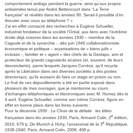
comportement ambigu pendant la guerre, ainsi qu'aux propos
antisémites tenus par André Bettencourt dans “La Terre
française” et révélés dans les années 90. Serait-il possible d'en
discuter avec vous au téléphone ? »
J’ai en effet consacré des recherches à Eugène Schueller,
industriel fondateur de la société l’Oréal, aux liens avec l’extrême
droite déjà notoires dans les années 1930 – membre de la
Cagoule et de la synarchie ‑, dès juin 1940 collaborationniste
économique et politique – aryanisations de « biens juifs »
incluses ‑, familier et « agent » des chefs de la Gestapo, ami et
protecteur de grands cagoulards sicaires (et, souvent, de leurs
descendants), parmi lesquels Jacques Corrèze, qu’il recycla
après la Libération dans ses diverses sociétés à des postes
directoriaux, qu’ils eussent dû faire un stage en prison ou non.
Le fruit de ces dépouillements a été en partie exposé dans
plusieurs de mes ouvrages, que je mentionne au cours
d’échanges téléphoniques et électroniques avec M. Humez dès le
4 avril. Eugène Schueller, comme son intime Corrèze, figure en
effet en bonne place dans les livres suivants :
Pour la décennie 1930 :
Le
Choix de la défaite : les élites
e
françaises dans les années 1930
, Paris, Armand Colin, 2
édition,
e
2010, 679 p;
De Munich à Vichy, l’assassinat de la 3
République,
1938-1940
, Paris, Armand Colin, 2008, 408 p.