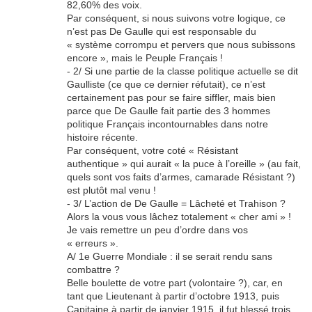
82,60% des voix.
Par conséquent, si nous suivons votre logique, ce
n’est pas De Gaulle qui est responsable du
« système corrompu et pervers que nous subissons
encore », mais le Peuple Français !
- 2/ Si une partie de la classe politique actuelle se dit
Gaulliste (ce que ce dernier réfutait), ce n’est
certainement pas pour se faire siffler, mais bien
parce que De Gaulle fait partie des 3 hommes
politique Français incontournables dans notre
histoire récente.
Par conséquent, votre coté « Résistant
authentique » qui aurait « la puce à l’oreille » (au fait,
quels sont vos faits d’armes, camarade Résistant ?)
est plutôt mal venu !
- 3/ L’action de De Gaulle = Lâcheté et Trahison ?
Alors la vous vous lâchez totalement « cher ami » !
Je vais remettre un peu d’ordre dans vos
« erreurs ».
A/ 1e Guerre Mondiale : il se serait rendu sans
combattre ?
Belle boulette de votre part (volontaire ?), car, en
tant que Lieutenant à partir d’octobre 1913, puis
Capitaine à partir de janvier 1915, il fut blessé trois