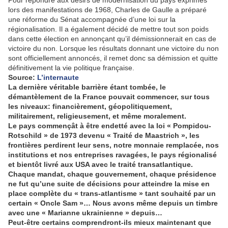
Pour répondre aux désirs de modernisation du pays exprimés
lors des manifestations de 1968, Charles de Gaulle a préparé
une réforme du Sénat accompagnée d’une loi sur la
régionalisation. Il a également décidé de mettre tout son poids
dans cette élection en annonçant qu’il démissionnerait en cas de
victoire du non. Lorsque les résultats donnant une victoire du non
sont officiellement annoncés, il remet donc sa démission et quitte
définitivement la vie politique française.
Source:
L’internaute
La dernière véritable barrière étant tombée, le
démantèlement de la France pouvait commencer, sur tous
les niveaux:
financièrement, géopolitiquement,
militairement, religieusement, et même moralement.
Le pays commençât à être endetté avec la loi « Pompidou-
Rotschild » de 1973 devenu « Traité de Maastrich », les
frontières perdirent leur sens, notre monnaie remplacée, nos
institutions et nos entreprises ravagées, le pays régionalisé
et bientôt livré aux USA avec le traité transatlantique.
Chaque mandat, chaque gouvernement, chaque présidence
ne fut qu’une suite de décisions pour atteindre la mise en
place complète du « trans-atlantisme » tant souhaité par un
certain « Oncle Sam »… Nous avons même depuis un timbre
avec une « Marianne ukrainienne » depuis…
Peut-être certains comprendront-ils mieux maintenant que