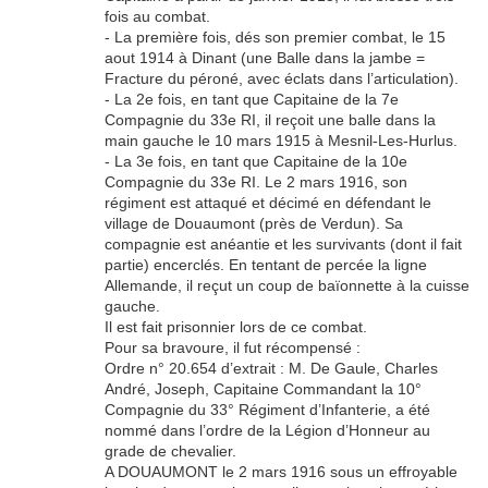
fois au combat.
- La première fois, dés son premier combat, le 15
aout 1914 à Dinant (une Balle dans la jambe =
Fracture du péroné, avec éclats dans l’articulation).
- La 2e fois, en tant que Capitaine de la 7e
Compagnie du 33e RI, il reçoit une balle dans la
main gauche le 10 mars 1915 à Mesnil-Les-Hurlus.
- La 3e fois, en tant que Capitaine de la 10e
Compagnie du 33e RI. Le 2 mars 1916, son
régiment est attaqué et décimé en défendant le
village de Douaumont (près de Verdun). Sa
compagnie est anéantie et les survivants (dont il fait
partie) encerclés. En tentant de percée la ligne
Allemande, il reçut un coup de baïonnette à la cuisse
gauche.
Il est fait prisonnier lors de ce combat.
Pour sa bravoure, il fut récompensé :
Ordre n° 20.654 d’extrait : M. De Gaule, Charles
André, Joseph, Capitaine Commandant la 10°
Compagnie du 33° Régiment d’Infanterie, a été
nommé dans l’ordre de la Légion d’Honneur au
grade de chevalier.
A DOUAUMONT le 2 mars 1916 sous un effroyable