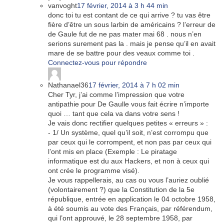
vanvoght
17 février, 2014 à 3 h 44 min
donc toi tu est contant de ce qui arrive ? tu vas être
fière d’être un sous larbin de américains ? l’erreur de
de Gaule fut de ne pas mater mai 68 . nous n’en
serions surement pas la . mais je pense qu’il en avait
mare de se battre pour des veaux comme toi .
Connectez-vous pour répondre
Nathanael36
17 février, 2014 à 7 h 02 min
Cher Tyr, j’ai comme l’impression que votre
antipathie pour De Gaulle vous fait écrire n’importe
quoi … tant que cela va dans votre sens !
Je vais donc rectifier quelques petites « erreurs » :
- 1/ Un système, quel qu’il soit, n’est corrompu que
par ceux qui le corrompent, et non pas par ceux qui
l’ont mis en place (Exemple : Le piratage
informatique est du aux Hackers, et non à ceux qui
ont crée le programme visé).
Je vous rappellerais, au cas ou vous l’auriez oublié
(volontairement ?) que la Constitution de la 5e
république, entrée en application le 04 octobre 1958,
à été soumis au vote des Français, par référendum,
qui l’ont approuvé, le 28 septembre 1958, par