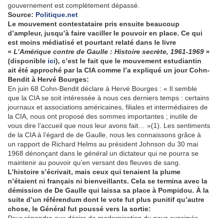
gouvernement est complètement dépassé.
Source:
Politique.net
Le mouvement contestataire pris ensuite beaucoup
d’ampleur, jusqu’à faire vaciller le pouvoir en place. Ce qui
est moins médiatisé et pourtant relaté dans le livre
«
L’Amérique contre de Gaulle : Histoire secrète, 1961-1969
»
(disponible
ici
), c’est le fait que le mouvement estudiantin
ait été approché par la CIA comme l’a expliqué un jour Cohn-
Bendit à Hervé Bourges:
En juin 68 Cohn-Bendit déclare à Hervé Bourges : « Il semble
que la CIA se soit intéressée à nous ces derniers temps : certains
journaux et associations américaines, filiales et intermédiaires de
la CIA, nous ont proposé des sommes importantes ; inutile de
vous dire l’accueil que nous leur avons fait… »(1). Les sentiments
de la CIA à l’égard de de Gaulle, nous les connaissons grâce à
un rapport de Richard Helms au président Johnson du 30 mai
1968 dénonçant dans le général un dictateur qui ne pourra se
maintenir au pouvoir qu’en versant des fleuves de sang.
L’histoire s’écrivait, mais ceux qui tenaient la plume
n’étaient ni français ni bienveillants. Cela se termina avec la
démission de De Gaulle qui laissa sa place à Pompidou. À la
suite d’un référendum dont le vote fut plus punitif qu’autre
chose, le Général fut poussé vers la sortie: