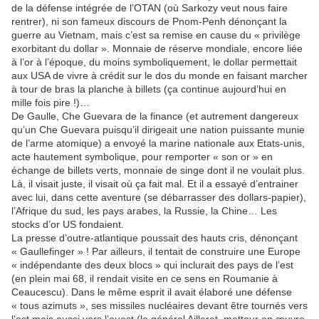
de la défense intégrée de l’OTAN (où Sarkozy veut nous faire
rentrer), ni son fameux discours de Pnom-Penh dénonçant la
guerre au Vietnam, mais c’est sa remise en cause du « privilège
exorbitant du dollar ». Monnaie de réserve mondiale, encore liée
à l’or à l’époque, du moins symboliquement, le dollar permettait
aux USA de vivre à crédit sur le dos du monde en faisant marcher
à tour de bras la planche à billets (ça continue aujourd’hui en
mille fois pire !)…
De Gaulle, Che Guevara de la finance (et autrement dangereux
qu’un Che Guevara puisqu’il dirigeait une nation puissante munie
de l’arme atomique) a envoyé la marine nationale aux Etats-unis,
acte hautement symbolique, pour remporter « son or » en
échange de billets verts, monnaie de singe dont il ne voulait plus.
Là, il visait juste, il visait où ça fait mal. Et il a essayé d’entrainer
avec lui, dans cette aventure (se débarrasser des dollars-papier),
l’Afrique du sud, les pays arabes, la Russie, la Chine… Les
stocks d’or US fondaient.
La presse d’outre-atlantique poussait des hauts cris, dénonçant
« Gaullefinger » ! Par ailleurs, il tentait de construire une Europe
« indépendante des deux blocs » qui inclurait des pays de l’est
(en plein mai 68, il rendait visite en ce sens en Roumanie à
Ceaucescu). Dans le même esprit il avait élaboré une défense
« tous azimuts », ses missiles nucléaires devant être tournés vers