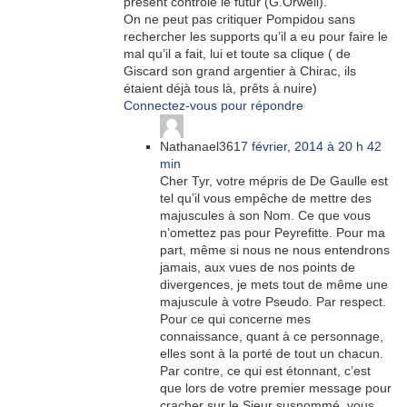
présent contrôle le futur (G.Orwell).
On ne peut pas critiquer Pompidou sans
rechercher les supports qu’il a eu pour faire le
mal qu’il a fait, lui et toute sa clique ( de
Giscard son grand argentier à Chirac, ils
étaient déjà tous là, prêts à nuire)
Connectez-vous pour répondre
Nathanael36
17 février, 2014 à 20 h 42
min
Cher Tyr, votre mépris de De Gaulle est
tel qu’il vous empêche de mettre des
majuscules à son Nom. Ce que vous
n’omettez pas pour Peyrefitte. Pour ma
part, même si nous ne nous entendrons
jamais, aux vues de nos points de
divergences, je mets tout de même une
majuscule à votre Pseudo. Par respect.
Pour ce qui concerne mes
connaissance, quant à ce personnage,
elles sont à la porté de tout un chacun.
Par contre, ce qui est étonnant, c’est
que lors de votre premier message pour
cracher sur le Sieur susnommé, vous