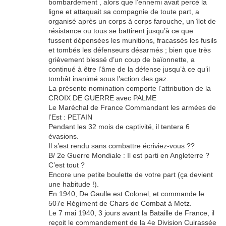
bombardement , alors que l’ennemi avait percé la
ligne et attaquait sa compagnie de toute part, a
organisé après un corps à corps farouche, un îlot de
résistance ou tous se battirent jusqu’à ce que
fussent dépensées les munitions, fracassés les fusils
et tombés les défenseurs désarmés ; bien que très
grièvement blessé d’un coup de baïonnette, a
continué à être l’âme de la défense jusqu’à ce qu’il
tombât inanimé sous l’action des gaz.
La présente nomination comporte l’attribution de la
CROIX DE GUERRE avec PALME
Le Maréchal de France Commandant les armées de
l’Est : PETAIN
Pendant les 32 mois de captivité, il tentera 6
évasions.
Il s’est rendu sans combattre écriviez-vous ??
B/ 2e Guerre Mondiale : Il est parti en Angleterre ?
C’est tout ?
Encore une petite boulette de votre part (ça devient
une habitude !).
En 1940, De Gaulle est Colonel, et commande le
507e Régiment de Chars de Combat à Metz.
Le 7 mai 1940, 3 jours avant la Bataille de France, il
reçoit le commandement de la 4e Division Cuirassée