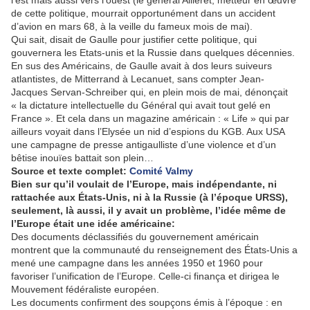
l’est mais aussi vers l’ouest (le général Ailleret, metteur en œuvre
de cette politique, mourrait opportunément dans un accident
d’avion en mars 68, à la veille du fameux mois de mai).
Qui sait, disait de Gaulle pour justifier cette politique, qui
gouvernera les Etats-unis et la Russie dans quelques décennies.
En sus des Américains, de Gaulle avait à dos leurs suiveurs
atlantistes, de Mitterrand à Lecanuet, sans compter Jean-
Jacques Servan-Schreiber qui, en plein mois de mai, dénonçait
« la dictature intellectuelle du Général qui avait tout gelé en
France ». Et cela dans un magazine américain : « Life » qui par
ailleurs voyait dans l’Elysée un nid d’espions du KGB. Aux USA
une campagne de presse antigaulliste d’une violence et d’un
bêtise inouïes battait son plein…
Source et texte complet:
Comité Valmy
Bien sur qu’il voulait de l’Europe, mais indépendante, ni
rattachée aux États-Unis, ni à la Russie (à l’époque URSS),
seulement, là aussi, il y avait un problème, l’idée même de
l’Europe était une idée américaine:
Des documents déclassifiés du gouvernement américain
montrent que la communauté du renseignement des États-Unis a
mené une campagne dans les années 1950 et 1960 pour
favoriser l’unification de l’Europe. Celle-ci finança et dirigea le
Mouvement fédéraliste européen.
Les documents confirment des soupçons émis à l’époque : en