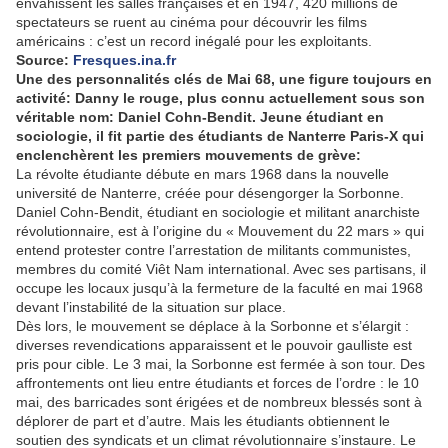
envahissent les salles françaises et en 1947, 420 millions de
spectateurs se ruent au cinéma pour découvrir les films
américains : c’est un record inégalé pour les exploitants.
Source:
Fresques.ina.fr
Une des personnalités clés de Mai 68, une figure toujours en
activité: Danny le rouge, plus connu actuellement sous son
véritable nom: Daniel Cohn-Bendit. Jeune étudiant en
sociologie, il fit partie des étudiants de Nanterre Paris-X qui
enclenchèrent les premiers mouvements de grève:
La révolte étudiante débute en mars 1968 dans la nouvelle
université de Nanterre, créée pour désengorger la Sorbonne.
Daniel Cohn-Bendit, étudiant en sociologie et militant anarchiste
révolutionnaire, est à l’origine du « Mouvement du 22 mars » qui
entend protester contre l’arrestation de militants communistes,
membres du comité Viêt Nam international. Avec ses partisans, il
occupe les locaux jusqu’à la fermeture de la faculté en mai 1968
devant l’instabilité de la situation sur place.
Dès lors, le mouvement se déplace à la Sorbonne et s’élargit :
diverses revendications apparaissent et le pouvoir gaulliste est
pris pour cible. Le 3 mai, la Sorbonne est fermée à son tour. Des
affrontements ont lieu entre étudiants et forces de l’ordre : le 10
mai, des barricades sont érigées et de nombreux blessés sont à
déplorer de part et d’autre. Mais les étudiants obtiennent le
soutien des syndicats et un climat révolutionnaire s’instaure. Le