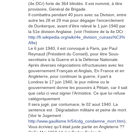
(4e DCr) forte de 364 blindés. Il est nommé, à titre
provisoire, Général de Brigade.
Il combattra pendant 40 jours avec sa Division, entre
autre les 28 et 29 mai pour dégager l’encerclement
de Dunkerque, avant d’être relevé le 1 juin 1940 par
la 51e division Anglaise. (voir l’histoire de la 4e DCr :
http://fr.wikipedia.org/wiki/4e_division_cuirass%C3%
A9e
)
Le 6 juin 1940, il est convoqué à Paris, par Paul
Reynaud (Président du Conseil), pour être Sous-
secrétaire à la Guerre et à la Défense Nationale.
Après diverses négociations infructueuses avec les
gouvernement Français et Anglais, En France et en
Angleterre, pour continuer la guerre, il part à
Londres le 17 juin 1940, le jour même ou le
gouvernement donne les pouvoirs à Pétain, car il sait
que celui ci veut signer l’Armistice. Ce que lui refuse
catégoriquement.
Il sera jugé, par contumace, le 02 aout 1940. La
sentence est : Dégradation militaire et peine de mort.
(Voir le Jugement :
http://www.gaullisme.fr/54cdg_condamne_mort.htm
).
Vous écriviez qu’il était juste partie en Angleterre ??