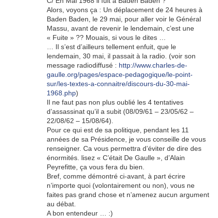
C/ En Mai 1968 il fuit à Baden Baden ?
Alors, voyons ça : Un déplacement de 24 heures à
Baden Baden, le 29 mai, pour aller voir le Général
Massu, avant de revenir le lendemain, c’est une
« Fuite » ?? Mouais, si vous le dites …
… Il s’est d’ailleurs tellement enfuit, que le
lendemain, 30 mai, il passait à la radio. (voir son
message radiodiffusé :
http://www.charles-de-
gaulle.org/pages/espace-pedagogique/le-point-
sur/les-textes-a-connaitre/discours-du-30-mai-
1968.php
)
Il ne faut pas non plus oublié les 4 tentatives
d’assassinat qu’il a subit (08/09/61 – 23/05/62 –
22/08/62 – 15/08/64).
Pour ce qui est de sa politique, pendant les 11
années de sa Présidence, je vous conseille de vous
renseigner. Ca vous permettra d’éviter de dire des
énormités. lisez « C’était De Gaulle », d’Alain
Peyrefitte, ça vous fera du bien.
Bref, comme démontré ci-avant, à part écrire
n’importe quoi (volontairement ou non), vous ne
faites pas grand chose et n’amenez aucun argument
au débat.
A bon entendeur … :)