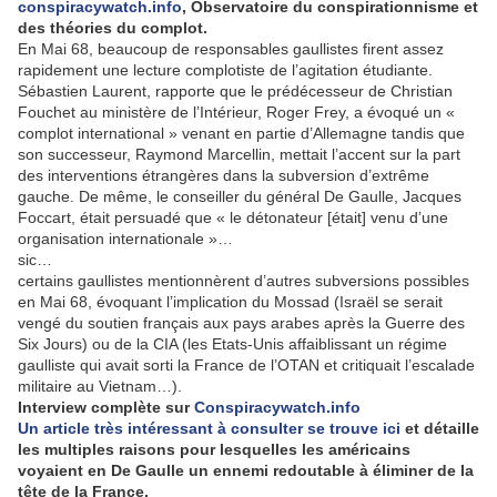
conspiracywatch.info
, Observatoire du conspirationnisme et
des théories du complot.
En Mai 68, beaucoup de responsables gaullistes firent assez
rapidement une lecture complotiste de l’agitation étudiante.
Sébastien Laurent, rapporte que le prédécesseur de Christian
Fouchet au ministère de l’Intérieur, Roger Frey, a évoqué un «
complot international » venant en partie d’Allemagne tandis que
son successeur, Raymond Marcellin, mettait l’accent sur la part
des interventions étrangères dans la subversion d’extrême
gauche. De même, le conseiller du général De Gaulle, Jacques
Foccart, était persuadé que « le détonateur [était] venu d’une
organisation internationale »…
sic…
certains gaullistes mentionnèrent d’autres subversions possibles
en Mai 68, évoquant l’implication du Mossad (Israël se serait
vengé du soutien français aux pays arabes après la Guerre des
Six Jours) ou de la CIA (les Etats-Unis affaiblissant un régime
gaulliste qui avait sorti la France de l’OTAN et critiquait l’escalade
militaire au Vietnam…).
Interview complète sur
Conspiracywatch.info
Un article très intéressant à consulter se trouve ici
et détaille
les multiples raisons pour lesquelles les américains
voyaient en De Gaulle un ennemi redoutable à éliminer de la
tête de la France.