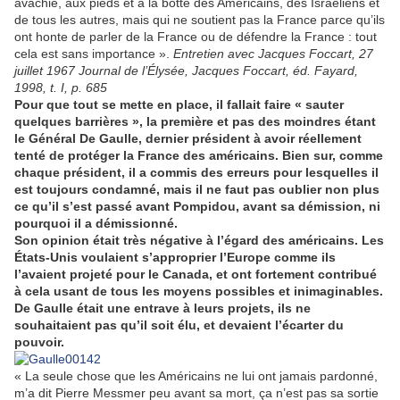
avachie, aux pieds et à la botte des Américains, des Israéliens et
de tous les autres, mais qui ne soutient pas la France parce qu’ils
ont honte de parler de la France ou de défendre la France : tout
cela est sans importance ».
Entretien avec Jacques Foccart, 27
juillet 1967 Journal de l’Élysée, Jacques Foccart, éd. Fayard,
1998, t. I, p. 685
Pour que tout se mette en place, il fallait faire « sauter
quelques barrières », la première et pas des moindres étant
le Général De Gaulle, dernier président à avoir réellement
tenté de protéger la France des américains. Bien sur, comme
chaque président, il a commis des erreurs pour lesquelles il
est toujours condamné, mais il ne faut pas oublier non plus
ce qu’il s’est passé avant Pompidou, avant sa démission, ni
pourquoi il a démissionné.
Son opinion était très négative à l’égard des américains. Les
États-Unis voulaient s’approprier l’Europe comme ils
l’avaient projeté pour le Canada, et ont fortement contribué
à cela usant de tous les moyens possibles et inimaginables.
De Gaulle était une entrave à leurs projets, ils ne
souhaitaient pas qu’il soit élu, et devaient l’écarter du
pouvoir.
« La seule chose que les Américains ne lui ont jamais pardonné,
m’a dit Pierre Messmer peu avant sa mort, ça n’est pas sa sortie