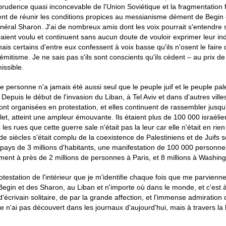
prudence quasi inconcevable de l'Union Soviétique et la fragmentation
nt de réunir les conditions propices au messianisme dément de Begin e
néral Sharon. J'ai de nombreux amis dont les voix pourrait s'entendre s
raient voulu et continuent sans aucun doute de vouloir exprimer leur in
ais certains d'entre eux confessent à voix basse qu'ils n'osent le faire 
émitisme. Je ne sais pas s'ils sont conscients qu'ils cèdent – au prix d
issible.
ue personne n'a jamais été aussi seul que le peuple juif et le peuple pal
 Depuis le début de l'invasion du Liban, à Tel Aviv et dans d'autres vill
ont organisées en protestation, et ell
es continuent de rassembler jusqu'
illet, atteint une ampleur émou
vante. Ils étaient plus de 100 000 israélie
es rues que cette guerre sale n'était pas la leur car elle n'était en rien
 de siècles s'était complu de la coexistence de Palestiniens et de Juifs
pays de 3 millions d'habitants, une manifestation de 100 000 personne
ment à près de 2 millions de personnes à Paris, et 8 millions à Washing
rotestation de l'intérieur que je m'identifie chaque fois que me parvienn
 Begin et des Sharon, au Liban et n'importe où dans le monde, et c'est à
d'écrivain solitaire, de par la grande affection, et l'immense admiration
e n'ai pas découvert dans les journaux d'aujourd'hui, mais à travers la 