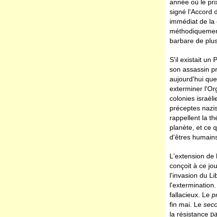
année où le pri
signé l'Accord 
immédiat de la 
méthodiquement
barbare de plus
S'il existait un
son assassin pr
aujourd'hui qu
exterminer l'Or
colonies israél
préceptes nazis
rappellent la th
planète, et ce q
d'êtres humain
L'extension de l
conçoit à ce jou
l'invasion du Li
l'extermination
fallacieux. Le
p
fin mai. Le
sec
pa
la résistance