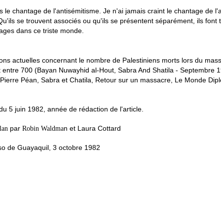
s le chantage de l'antisémitisme. Je n'ai jamais craint le chantage de
Qu'ils se trouvent associés ou qu'ils se présentent séparément, ils font 
ages dans ce triste monde.
ions actuelles concernant le nombre de Palestiniens morts lors du mas
nt entre 700 (Bayan Nuwayhid al-Hout, Sabra And Shatila - Septembre 1
(Pierre Péan, Sabra et Chatila, Retour sur un massacre, Le Monde Dip
it du 5 juin 1982, année de rédaction de l'article.
par
n et Laura Cottard
llan
Robin
Waldma
so de Guayaquil, 3 octobre 1982