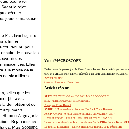
oque, pour avoir
 Sadat le rejet
 pu exécuter
ues jours le massacre
ême
, et
Menahem
Begin
ns affirmer
de couverture, pour
r ensuite de nouvelles
souvenir des
Vu au MACROSCOPE
éminiscences. Elles
 à la moitié de la
Petite revue de presse ( et de blogs ) dont les articles - parfois peu connus
d'ici et d'ailleurs sont parfois précédés d'un petit commentaire personnel.
s de six millions
Accueil du blog
Créer un blog avec CanalBlog
Articles récents
en, telles que les
SUITE DE CE BLOG sur "VU AU MACROSCOPE 3" :
nier [3], avec
http://vuaumacroscope3.canalblog.com/
e la démolition et de
A propos d'Eric Drouet
eux arguments
SYRIE - L'Armagedon en balance. Par Paul Craig Roberts
Jeremy Corbyn, le futur premier ministre du Royaume-Uni ?
Shlomo
Argov
s,
, à la
L’administration Trump et l’Iran - par Thierry MEYSSAN
Begin
Liban.
accusa
Le socialisme chinois et le mythe de la « fin de l’Histoire » - Bruno G
Scotland
diates. Mais
Le journal Libération : Temple médiatique français de la pédophilie