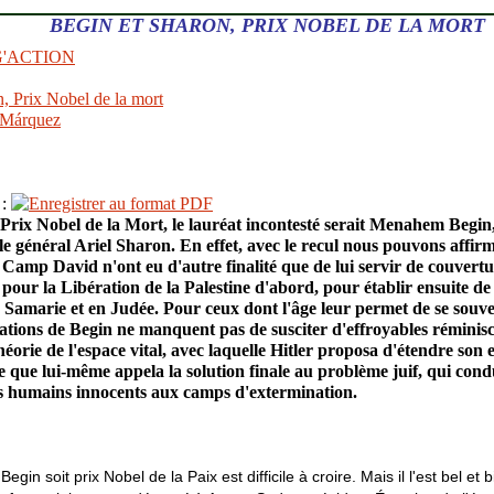
BEGIN ET SHARON, PRIX NOBEL DE LA MORT
G'ACTION
, Prix Nobel de la mort
 Márquez
 :
un Prix Nobel de la Mort, le lauréat incontesté serait Menahem Begin,
 le général Ariel Sharon. En effet, avec le recul nous pouvons affi
 Camp David n'ont eu d'autre finalité que de lui servir de couvert
 pour la Libération de la Palestine d'abord, pour établir ensuite de
n Samarie et en Judée. Pour ceux dont l'âge leur permet de se souv
irations de Begin ne manquent pas de susciter d'effroyables réminisc
héorie de l'espace vital, avec laquelle Hitler proposa d'étendre son 
ce que lui-même appela la solution finale au problème juif, qui condu
es humains innocents aux camps d'extermination.
n soit prix Nobel de la Paix est difficile à croire. Mais il l'est bel et 