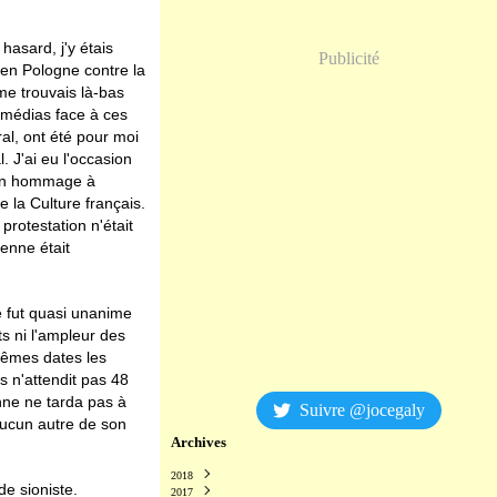
hasard, j'y étais
Publicité
 en Pologne contre la
me trouvais là-bas
 médias face à ces
al, ont été pour moi
 J'ai eu l'occasion
à un hommage à
e la Culture français.
rotestation n'était
éenne était
e fut quasi unanime
s ni l'ampleur des
mêmes dates les
s n'attendit pas 48
ne ne tarda pas à
Suivre @jocegaly
aucun autre de son
Archives
2018
de sioniste.
2017
Décembre
(2)