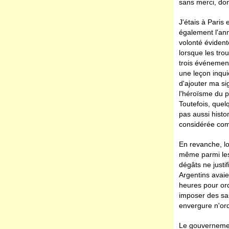
sans merci, don
J'étais à Paris 
également l'ann
volonté évident
lorsque les tro
trois événement
une leçon inqui
d'ajouter ma si
l'héroïsme du p
Toutefois, quel
pas aussi histo
considérée co
En revanche, lo
même parmi les 
dégâts ne justi
Argentins avaie
heures pour or
imposer des sa
envergure n'ord
Le gouvernement