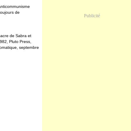
 l'anticommunisme
toujours de
Publicité
sacre de Sabra et
982, Pluto Press,
lomatique, septembre