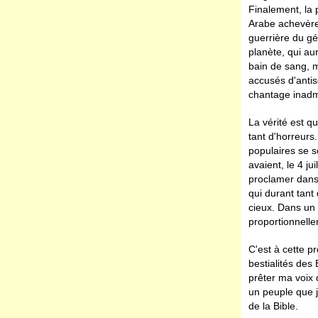
Finalement, la 
Arabe achevère
guerrière du gé
planète, qui au
bain de sang, m
accusés d'antis
chantage inadm
La vérité est q
tant d'horreurs.
populaires se s
avaient, le 4 ju
proclamer dans l
qui durant tant
cieux. Dans un 
proportionnelle
C'est à cette p
bestialités des
prêter ma voix 
un peuple que j
de la Bible.