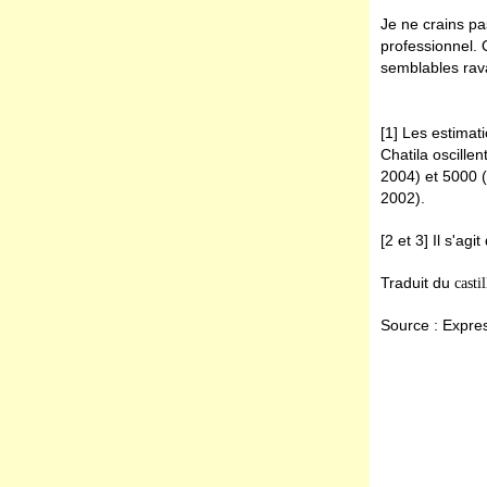
Je ne crains pa
professionnel. 
semblables rav
[1] Les estimat
Chatila oscille
2004) et 5000 
2002).
[2 et 3] Il s'ag
Traduit du
casti
Source : Expre