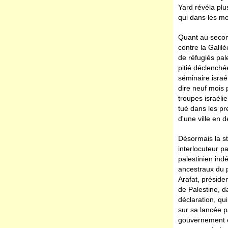
Yard révéla plu
qui dans les m
Quant au second
contre la Galil
de réfugiés pal
pitié déclench
séminaire israé
dire neuf mois 
troupes israéli
tué dans les p
d'une ville en
Désormais la str
interlocuteur p
palestinien ind
ancestraux du p
Arafat, préside
de Palestine, d
déclaration, qu
sur sa lancée p
gouvernement en