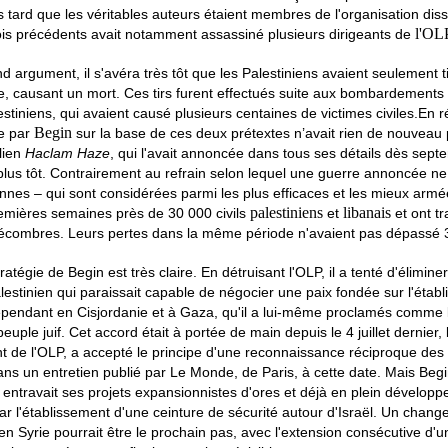
s tard que les véritables auteurs étaient membres de l'organisation dis
l'OL
ois précédents avait notamment assassiné plusieurs dirigeants de
 argument, il s'avéra très tôt que les Palestiniens avaient seulement ti
ée, causant un mort. Ces tirs furent effectués suite aux bombardements
estiniens, qui avaient causé plusieurs centaines de victimes civiles.
En r
Begin
ée par
sur la base de ces deux prétextes n’avait rien de nouveau 
lien
Haclam Haze
, qui l'avait annoncée dans tous ses détails dès sept
plus tôt. Contrairement au refrain selon lequel une guerre annoncée ne
ennes – qui sont considérées parmi les plus efficaces et les mieux ar
palestiniens
libanais
remières semaines près de 30 000 civils
et
et ont tr
 décombres. Leurs pertes dans la même période n'avaient pas dépassé 
atégie de Begin est très claire. En détruisant l'OLP, il a tenté d'éliminer
alestinien qui paraissait capable de négocier une paix fondée sur l'étab
épendant en Cisjordanie et à Gaza, qu'il a lui-même proclamés comme le
euple juif. Cet accord était à portée de main depuis le 4 juillet dernier,
nt de l'OLP, a accepté le principe d'une reconnaissance réciproque des 
ans un entretien publié par Le Monde, de Paris, à cette date. Mais Begi
i entravait ses projets expansionnistes d'ores et déjà en plein développ
ar l'établissement d'une ceinture de sécurité autour d'Israël. Un chan
 Syrie pourrait être le prochain pas, avec l'extension consécutive d'u