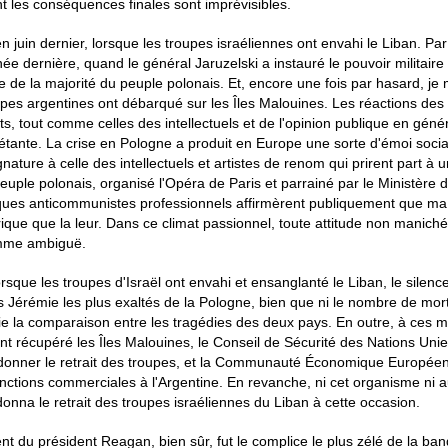
t les conséquences finales sont imprévisibles.
en juin dernier, lorsque les troupes israéliennes ont envahi le Liban. Par 
ée dernière, quand le général Jaruzelski a instauré le pouvoir militaire
e de la majorité du peuple polonais. Et, encore une fois par hasard, je 
upes argentines ont débarqué sur les Îles Malouines. Les réactions des
s, tout comme celles des intellectuels et de l'opinion publique en génér
étante. La crise en Pologne a produit en Europe une sorte d'émoi social.
gnature à celle des intellectuels et artistes de renom qui prirent part 
euple polonais, organisé l'Opéra de Paris et parrainé par le Ministère d
ques anticommunistes professionnels affirmèrent publiquement que ma p
rique que la leur. Dans ce climat passionnel, toute attitude non manich
mme ambiguë.
rsque les troupes d'Israël ont envahi et ensanglanté le Liban, le silenc
Jérémie les plus exaltés de la Pologne, bien que ni le nombre de mort
fie la comparaison entre les tragédies des deux pays. En outre, à ces 
nt récupéré les Îles Malouines, le Conseil de Sécurité des Nations Unie
donner le retrait des troupes, et la Communauté Économique Européen
nctions commerciales à l'Argentine. En revanche, ni cet organisme ni 
onna le retrait des troupes israéliennes du Liban à cette occasion.
 du président Reagan, bien sûr, fut le complice le plus zélé de la ban