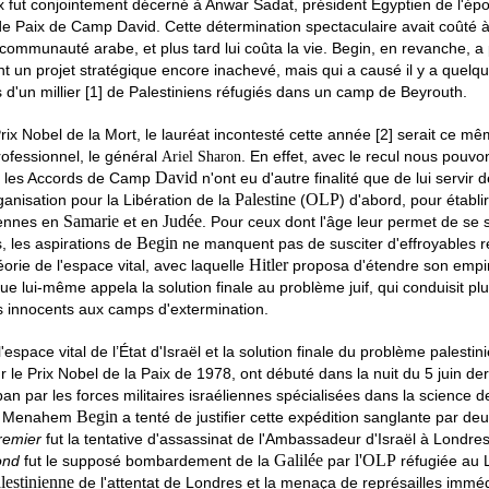
x fut conjointement décerné à Anwar Sadat, président Égyptien de l'ép
de Paix de Camp David. Cette détermination spectaculaire avait coûté à
communauté arabe, et plus tard lui coûta la vie. Begin, en revanche, a
 un projet stratégique encore
inachevé,
mais
qui a causé il y a quelq
 d'un millier [1] de Palestiniens réfugiés dans un camp de Beyrouth.
 Prix Nobel de la Mort, le lauréat incontesté cette année
[2]
serait ce m
ofessionnel, le général
.
En effet, avec le recul nous pouvo
Ariel
Sharon
David
e les Accords de Camp
n'ont eu d'autre finalité que de lui servir 
Palestine
OLP
ganisation pour la Libération de la
(
) d'abord, pour établi
Samarie
Judée
iennes en
et en
. Pour ceux dont l'âge leur permet de se 
Begin
, les aspirations de
ne manquent pas de susciter d'effroyables r
Hitler
éorie de l'espace vital, avec laquelle
proposa d'étendre son empire
ue lui-même appela la solution finale au problème juif, qui conduisit plu
s innocents aux camps d'extermination.
'espace vital de l’État d'Israël et la solution finale du problème palestini
r le Prix Nobel de la Paix de 1978, ont débuté dans la nuit du 5 juin der
ban par les forces militaires israéliennes spécialisées dans la science d
Begin
.
Menahem
a tenté de justifier cette expédition sanglante par d
remier
fut la tentative d'assassinat de l'Ambassadeur d'Israël à Londre
Galilée
l'OLP
ond
fut le supposé bombardement de la
par
réfugiée au 
lestinienne
de l'attentat de Londres et la menaça de représailles immé