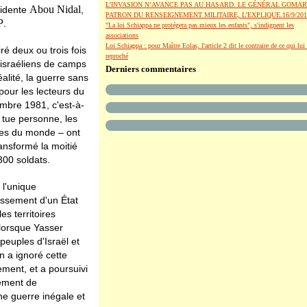
L’INVASION N’AVANCE PAS AU HASARD. LE GÉNÉRAL GOMAR
Abou
Nidal
sidente
,
PATRON DU RENSEIGNEMENT MILITAIRE, L’EXPLIQUE.16/9/201
P
.
"La loi Schiappa ne protégera pas mieux les enfants", s'indignent les
associations
Loi Schiappa : pour Maître Eolas, l'article 2 dit le contraire de ce qui lui 
ré deux ou trois fois
reproché
 israéliens de camps
Derniers commentaires
éalité, la guerre sans
pour les lecteurs du
embre 1981, c'est-à-
 tue personne, les
mées du monde – ont
ansformé la moitié
300 soldats.
 l'unique
lissement d'un État
s territoires
 lorsque Yasser
peuples d'Israël et
n a ignoré cette
ement, et a poursuivi
gement de
ne guerre inégale et