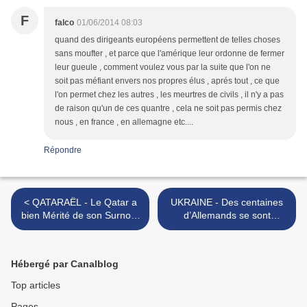
F
falco
01/06/2014 08:03
quand des dirigeants européens permettent de telles choses
sans moufter , et parce que l'amérique leur ordonne de fermer
leur gueule , comment voulez vous par la suite que l'on ne
soit pas méfiant envers nos propres élus , aprés tout , ce que
l'on permet chez les autres , les meurtres de civils , il n'y a pas
de raison qu'un de ces quantre , cela ne soit pas permis chez
nous , en france , en allemagne etc....
Répondre
< QATARAËL - Le Qatar a
UKRAINE - Des centaines
bien Mérité de son Surnom
d’Allemands se sont
de Qatraël
opposés au fascisme
ukrainien à l’occasion de la
visite de Yatseniouk en
Hébergé par Canalblog
Allemagne >
Top articles
Pages