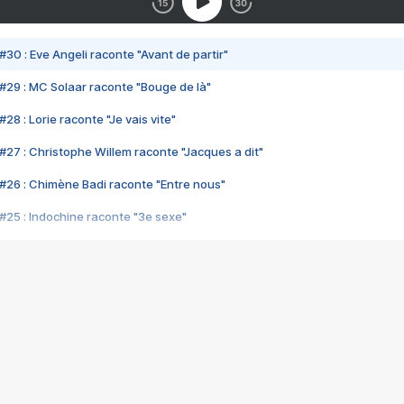
#30 : Eve Angeli raconte "Avant de partir"
#29 : MC Solaar raconte "Bouge de là"
28 : Lorie raconte "Je vais vite"
#27 : Christophe Willem raconte "Jacques a dit"
#26 : Chimène Badi raconte "Entre nous"
#25 : Indochine raconte "3e sexe"
#24 : Zaho raconte "C'est chelou"
#23 : Patrick Bruel raconte "Au café des délices"
#22 : Kyo raconte "Le chemin"
#21 : Nolwenn Leroy raconte "Cassé"
#20 : Patrick Hernandez raconte "Born to be alive"