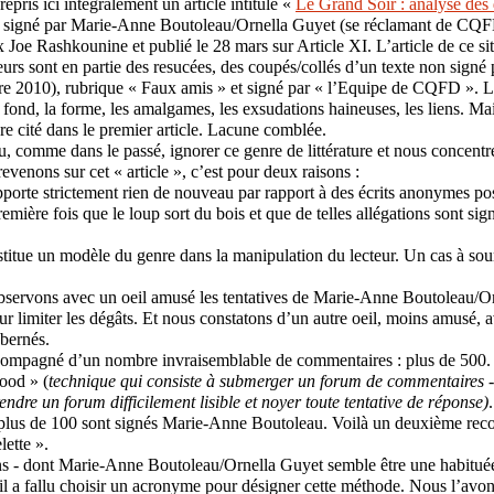
 repris ici intégralement un article intitulé «
Le Grand Soir : analyse des 
 signé par Marie-Anne Boutoleau/Ornella Guyet (se réclamant de C
 Joe Rashkounine et publié le 28 mars sur Article XI. L’article de ce si
eurs sont en partie des resucées, des coupés/collés d’un texte non sig
 2010), rubrique « Faux amis » et signé par « l’Equipe de CQFD ». Le
le fond, la forme, les amalgames, les exsudations haineuses, les liens. M
ore cité dans le premier article. Lacune comblée.
, comme dans le passé, ignorer ce genre de littérature et nous concentre
revenons sur cet « article », c’est pour deux raisons :
pporte strictement rien de nouveau par rapport à des écrits anonymes post
emière fois que le loup sort du bois et que de telles allégations sont si
nstitue un modèle du genre dans la manipulation du lecteur. Un cas à 
bservons avec un oeil amusé les tentatives de Marie-Anne Boutoleau/Or
r limiter les dégâts. Et nous constatons d’un autre oeil, moins amusé, av
 bernés.
ccompagné d’un nombre invraisemblable de commentaires : plus de 500.
lood » (
technique qui consiste à submerger un forum de commentaires - s
rendre un forum difficilement lisible et noyer toute tentative de réponse)
lus de 100 sont signés Marie-Anne Boutoleau. Voilà un deuxième record
lette ».
ons - dont Marie-Anne Boutoleau/Ornella Guyet semble être une habituée
il a fallu choisir un acronyme pour désigner cette méthode. Nous l’avon