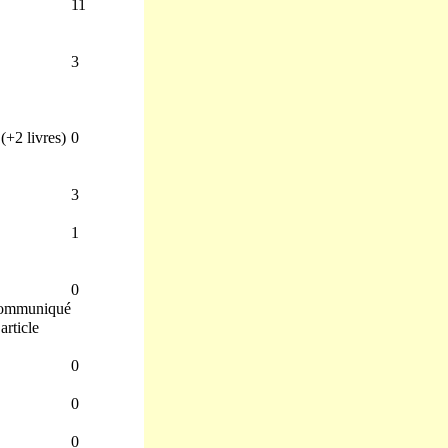
11
3
 (+2 livres)
0
3
1
0
ommuniqué
 article
0
0
0