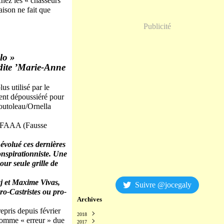
chez les « chasseurs
aison ne fait que
Publicité
lo »
dite ’Marie-Anne
s utilisé par le
ment dépoussiéré pour
Boutoleau/Ornella
ne FAAA (Fausse
t évolué ces dernières
onspirationniste. Une
our seule grille de
j et Maxime Vivas,
Suivre @jocegaly
pro-Castristes ou pro-
Archives
repris depuis février
2018
comme « erreur » due
2017
Décembre
(2)