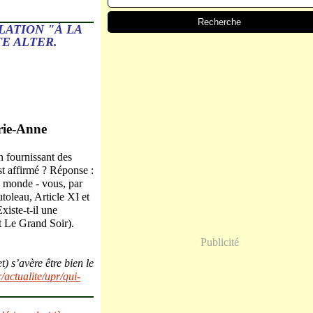
LATION "À LA
E ALTER.
rie-Anne
en fournissant des
st affirmé ? Réponse :
e monde - vous, par
oleau, Article XI et
iste-t-il une
t Le Grand Soir).
Publicité
s’avère être bien le
/actualite/upr/qui-