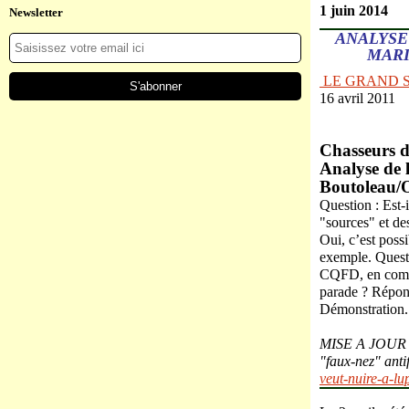
1 juin 2014
Newsletter
ANALYSE
MARI
LE GRAND 
16 avril 2011
Chasseurs d
Analyse de 
Boutoleau/Or
Question : Est-i
"sources" et de
Oui, c’est poss
exemple. Questi
CQFD, en compta
parade ? Répon
Démonstration.
MISE A JOUR 14
"faux-nez" anti
veut-nuire-a-lup