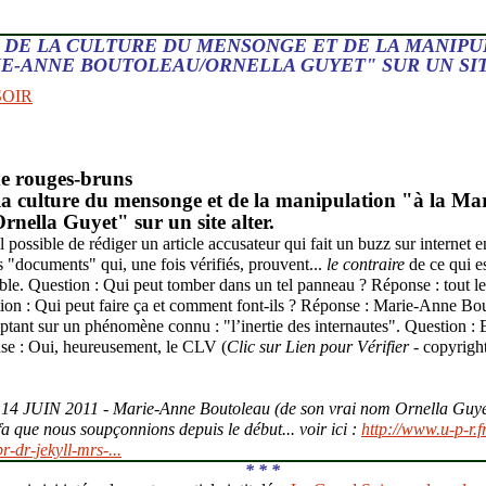
 DE LA CULTURE DU MENSONGE ET DE LA MANIPU
E-ANNE BOUTOLEAU/ORNELLA GUYET" SUR UN SIT
SOIR
e rouges-bruns
la culture du mensonge et de la manipulation "à la Ma
nella Guyet" sur un site alter.
l possible de rédiger un article accusateur qui fait un buzz sur internet 
s "documents" qui, une fois vérifiés, prouvent...
le contraire
de ce qui e
ible. Question : Qui peut tomber dans un tel panneau ? Réponse : tout l
on : Qui peut faire ça et comment font-ils ? Réponse : Marie-Anne Bout
nt sur un phénomène connu : "l’inertie des internautes". Question : Ex
se : Oui, heureusement, le CLV (
Clic sur Lien pour Vérifier
- copyrigh
 JUIN 2011 - Marie-Anne Boutoleau (de son vrai nom Ornella Guyet) 
fa que nous soupçonnions depuis le début... voir ici :
http://www.u-p-r.fr
r-dr-jekyll-mrs-...
* * *