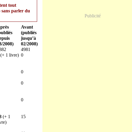
tent tout
) sans parler du
Publicité
près
Avant
publiés
(publiés
epuis
jusqu’à
3/2008)
02/2008)
882
4981
(+ 1 livre)
0
0
0
0
8
(+ 1
15
vre)