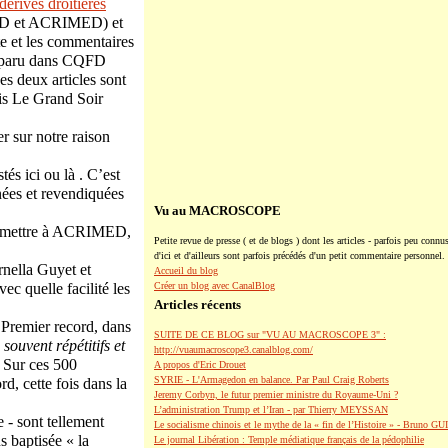
dérives droitières
QFD et ACRIMED) et
te et les commentaires
né paru dans CQFD
s deux articles sont
ais Le Grand Soir
r sur notre raison
és ici ou là . C’est
gnées et revendiquées
Vu au MACROSCOPE
soumettre à ACRIMED,
Petite revue de presse ( et de blogs ) dont les articles - parfois peu connus
d'ici et d'ailleurs sont parfois précédés d'un petit commentaire personnel.
nella Guyet et
Accueil du blog
ec quelle facilité les
Créer un blog avec CanalBlog
Articles récents
 Premier record, dans
SUITE DE CE BLOG sur "VU AU MACROSCOPE 3" :
ouvent répétitifs et
http://vuaumacroscope3.canalblog.com/
. Sur ces 500
A propos d'Eric Drouet
SYRIE - L'Armagedon en balance. Par Paul Craig Roberts
, cette fois dans la
Jeremy Corbyn, le futur premier ministre du Royaume-Uni ?
L’administration Trump et l’Iran - par Thierry MEYSSAN
 - sont tellement
Le socialisme chinois et le mythe de la « fin de l’Histoire » - Bruno G
s baptisée « la
Le journal Libération : Temple médiatique français de la pédophilie