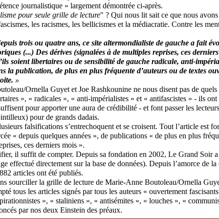
tence journalistique » largement démontrée ci-après.
lisme pour seule grille de lecture
" ? Qui nous lit sait ce que nous avon
fascismes, les racismes, les bellicismes et la médiacratie. Contre les men
puis trois ou quatre ans, ce site altermondialiste de gauche a fait év
oriques (...) Des dérives (signalées à de multiples reprises, ces derniers
ls soient libertaires ou de sensibilité de gauche radicale, anti-impériali
ns la publication,
de plus en plus fréquente
d’auteurs ou de textes ouv
oite.
»
oleau/Ornella Guyet et Joe Rashkounine ne nous disent pas de quels f
rtaires », « radicales », « anti-impérialistes » et « antifascistes » - ils ont
 suffisent pour apporter une aura de crédibilité - et font passer les lecte
ointilleux) pour de grands dadais.
plusieurs falsifications s’entrechoquent et se croisent. Tout l’article est f
cée « depuis quelques années », de publications « de plus en plus fréqu
eprises, ces derniers mois ».
ifier, il suffit de compter. Depuis sa fondation en 2002, Le Grand Soir 
age effectué directement sur la base de données). Depuis l’amorce de la
882 articles ont été publiés.
ns sourciller la grille de lecture de Marie-Anne Boutoleau/Ornella Guy
té tous les articles signés par tous les auteurs « ouvertement fascisant
pirationnistes », « staliniens », « antisémites », « louches », « communis
oncés par nos deux Einstein des préaux.