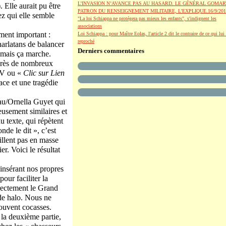
L’INVASION N’AVANCE PAS AU HASARD. LE GÉNÉRAL GOMAR
Elle aurait pu être
PATRON DU RENSEIGNEMENT MILITAIRE, L’EXPLIQUE.16/9/201
ez qui elle semble
"La loi Schiappa ne protégera pas mieux les enfants", s'indignent les
associations
ément important :
Loi Schiappa : pour Maître Eolas, l'article 2 dit le contraire de ce qui lui 
reproché
charlatans de balancer
Derniers commentaires
, mais ça marche.
après de nombreux
CLV ou «
Clic sur Lien
cace et une tragédie
au/Ornella Guyet qui
eusement similaires et
u texte, qui répètent
onde le dit », c’est
aillent pas en masse
r. Voici le résultat
n insérant nos propres
our faciliter la
irectement le Grand
 de halo. Nous ne
souvent cocasses.
 la deuxième partie,