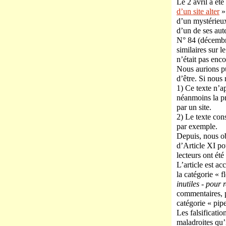
Le 2 avril a été
d’un site alter
»
d’un mystérieux
d’un de ses aut
N° 84 (décembre
similaires sur 
n’était pas enc
Nous aurions pu
d’être. Si nous 
1) Ce texte n’a
néanmoins la pr
par un site.
2) Le texte co
par exemple.
Depuis, nous o
d’Article XI pou
lecteurs ont été
L’article est a
la catégorie « f
inutiles - pour 
commentaires, p
catégorie « pipe
Les falsificati
maladroites qu’