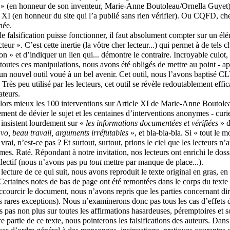
(en honneur de son inventeur, Marie-Anne Boutoleau/Ornella Guyet). 
e XI (en honneur du site qui l’a publié sans rien vérifier). Ou CQFD, ch
hée.
le falsification puisse fonctionner, il faut absolument compter sur un él
ecteur ». C’est cette inertie (la vôtre cher lecteur...) qui permet à de tels 
on » et d’indiquer un lien qui... démontre le contraire. Incroyable culot
toutes ces manipulations, nous avons été obligés de mettre au point - 
un nouvel outil voué à un bel avenir. Cet outil, nous l’avons baptisé 
 Très peu utilisé par les lecteurs, cet outil se révèle redoutablement effi
ateurs.
ors mieux les 100 interventions sur Article XI de Marie-Anne Boutole
ement de dévier le sujet et les centaines d’interventions anonymes - curi
i insistent lourdement sur «
les informations documentées et vérifiées
» d
vo, beau travail, arguments irréfutables
», et bla-bla-bla. Si « tout le m
 vrai, n’est-ce pas ? Et surtout, surtout, prions le ciel que les lecteurs n’
es. Raté. Répondant à notre invitation, nos lecteurs ont enrichi le dossie
ollectif (nous n’avons pas pu
tout
mettre par manque de place...).
a lecture de ce qui suit, nous avons reproduit le texte original en gras, e
ertaines notes de bas de page ont été remontées dans le corps du texte p
accourcir le document, nous n’avons repris que les parties concernant d
s rares exceptions). Nous n’examinerons donc pas tous les cas d’effets
s pas non plus sur toutes les affirmations hasardeuses, péremptoires et 
 partie de ce texte, nous pointerons les falsifications des auteurs. Dans