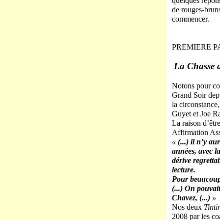
quelques répons
de rouges-bruns 
commencer.
PREMIERE P
La Chasse a
Notons pour com
Grand Soir depu
la circonstance
Guyet et Joe R
La raison d’êtr
Affirmation Ass
«
(...) il n’y a
années, avec l
dérive regretta
lecture.
Pour beaucoup 
(...) On pouvai
Chavez, (...)
»
Nos deux
Tinti
2008 par les co