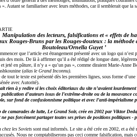
es d’ordre général à des mensonges, insinuations, pratiques courantes 
». Autant se familiariser avec leurs méthodes, car il semblerait que la s
ARTIE
Manipulation des lecteurs, falsifications et « effets de ha
ux Rouges-Bruns par les Rouges-douteux : la méthode 
Boutoleau/Ornella Guyet ’
mencer que l’article est étrangement présenté avec un logo qui n’est plu
is des mois. De là à affirmer qu’il a été rédigé de longue date, légère
, et jeté en pâture, il n’y a « qu’un pas », comme diraient Marie-Anne 
ashkounine (
alias le Grand Inconnu).
e de tout le texte est présenté dès les premières lignes, sous forme d’u
énée avec Autorité).
urait rien à y redire si les choix éditoriaux du site n’avaient lourdemen
a publication d’auteurs issus de l’extrême-droite ou de la mouvance c
ble, sur fond de confusionnisme politique et avec l’anti-impérialisme p
de camarades de lutte, Le Grand Soir, crée en 2002 par Viktor Deda
t ne pas forcément partager toutes ses prises de positions politiques - 
n chez les Soviets
sont mal informés. Le site a été crée en 2002, et a été 
accusés. Nous ne comptabiliserons pas ceci comme falsification, mais 