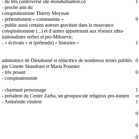
- du très controversé site
mondialisation.ca
1
- proche ami du
conspirationniste Thierry Meyssan
- prétendument « communiste »
9
- publie aussi certains auteurs gravitant dans la mouvance
conspirationniste (...) et d’autres appartenant aux réseaux ultra-
nationalistes serbes et pro-Milosevic.
- « écrivain » et (prétendu) « historien »
1
admiratrice de Dieudonné et rédactrice de nombreux textes publiés
0
par Ginette Skandrani et Maria Poumier
- très pesant
0
- conspirationniste
- charmant personnage
1
- président du Centre Zarha, un groupuscule religieux pro-iranien
c
- Antisémite virulent
1
0
0
0