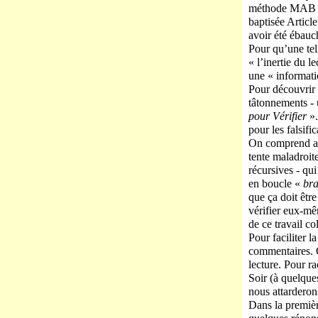
méthode MAB » 
baptisée Articl
avoir été ébauc
Pour qu’une tel
« l’inertie du l
une « informati
Pour découvrir 
tâtonnements - 
pour Vérifier
».
pour les falsific
On comprend al
tente maladroit
récursives - qu
en boucle «
bra
que ça doit être
vérifier eux-mêm
de ce travail c
Pour faciliter l
commentaires. C
lecture. Pour r
Soir (à quelque
nous attarderon
Dans la première