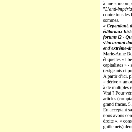
à une « incompé
"
L’anti-impéria
contre tous les 
sommes.
«
Cependant, de
éditoriaux hist
forums [2 - Qu’i
s’incarnant da
et d’extrême-dr
Marie-Anne Bout
étiquettes « libe
capitalistes » -
(exigeants et p
A partir d’ici, 
« dérive » amor
à de multiples r
Vrai ? Pour vér
articles (compt
grand fracas, 5.
En acceptant sa
nous avons comp
droite », « cons
guillemets) dén