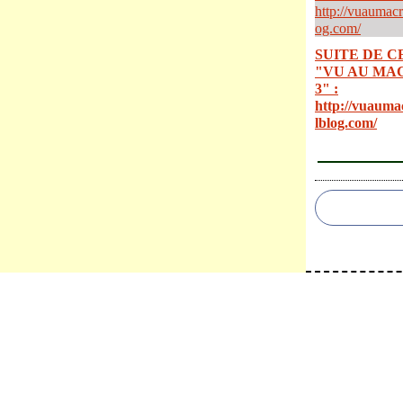
SUITE DE C
"VU AU MA
3" :
http://vuauma
lblog.com/