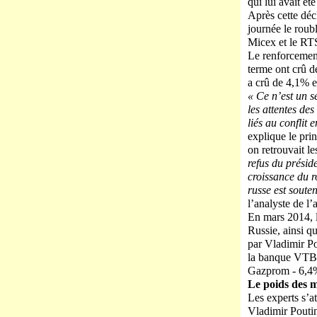
qui lui avait é
Après cette déc
journée le roubl
Micex et le RTS
Le renforcement
terme ont crû d
a crû de 4,1% e
« Ce n’est un s
les attentes des
liés au conflit
explique le pri
on retrouvait l
refus du présid
croissance du r
russe est soute
l’analyste de 
En mars 2014, l
Russie, ainsi qu
par Vladimir Po
la banque VTB o
Gazprom - 6,4
Le poids des 
Les experts s’a
Vladimir Poutin