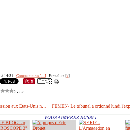
y à 14:31 -
Commentaires [
…
]
- Permalien [
#
]
0 vote
Puisse la récession aux Etats-Unis nous débarrasser de l’arrogance de Washington !
VOUS AIMEREZ AUSSI :