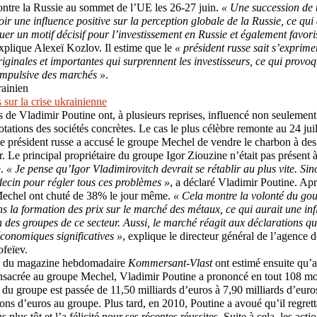
ntre la Russie au sommet de l’UE les 26-27 juin.
« Une succession de 
oir une influence positive sur la perception globale de la Russie, ce qui
uer un motif décisif pour l’investissement en Russie et également favoris
explique Alexeï Kozlov. Il estime que le
« président russe sait s’exprime
riginales et importantes qui surprennent les investisseurs, ce qui provo
impulsive des marchés »
.
s sur la crise ukrainienne
s de Vladimir Poutine ont, à plusieurs reprises, influencé non seulement 
otations des sociétés concrètes. Le cas le plus célèbre remonte au 24 jui
le président russe a accusé le groupe Mechel de vendre le charbon à des 
r. Le principal propriétaire du groupe Igor Ziouzine n’était pas présent 
é.
« Je pense qu’Igor Vladimirovitch devrait se rétablir au plus vite. Sino
ecin pour régler tous ces problèmes »
, a déclaré Vladimir Poutine. Apr
 Mechel ont chuté de 38% le jour même.
« Cela montre la volonté du go
ns la formation des prix sur le marché des métaux, ce qui aurait une in
on des groupes de ce secteur. Aussi, le marché réagit aux déclarations qu
conomiques significatives »
, explique le directeur général de l’agence
feïev.
es du magazine hebdomadaire
Kommersant-Vlast
ont estimé ensuite qu’
onsacrée au groupe Mechel, Vladimir Poutine a prononcé en tout 108 mo
on du groupe est passée de 11,50 milliards d’euros à 7,90 milliards d’eur
ions d’euros au groupe. Plus tard, en 2010, Poutine a avoué qu’il regrett
plus tôt et l’a félicité pour ses récentes réussites. Suite à cela, les act