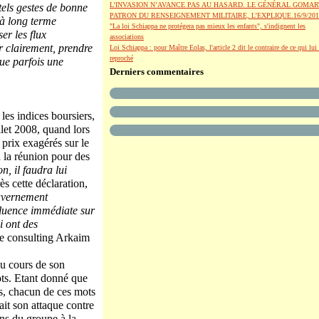
L’INVASION N’AVANCE PAS AU HASARD. LE GÉNÉRAL GOMAR
tels gestes de bonne
PATRON DU RENSEIGNEMENT MILITAIRE, L’EXPLIQUE.16/9/201
 à long terme
"La loi Schiappa ne protégera pas mieux les enfants", s'indignent les
er les flux
associations
r clairement, prendre
Loi Schiappa : pour Maître Eolas, l'article 2 dit le contraire de ce qui lui 
reproché
que parfois une
Derniers commentaires
les indices boursiers,
llet 2008, quand lors
prix exagérés sur le
à la réunion pour des
n, il faudra lui
ès cette déclaration,
uvernement
fluence immédiate sur
i ont des
 de consulting Arkaim
au cours de son
ts. Etant donné que
os, chacun de ces mots
ait son attaque contre
ions du groupe à la