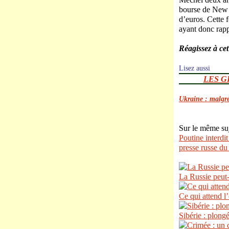
bourse de New Y
d’euros. Cette 
ayant donc rapp
Réagissez à ce
Lisez aussi
LES G
Ukraine : malgré 
Sur le même su
Poutine interdi
presse russe du
La Russie peut-
Ce qui attend 
Sibérie : plong