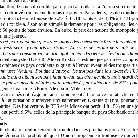
té auparavant accordée.
laration, le cours du rouble par rapport au dollar et à l’euro est remont
e a retrouvé son niveau du mois de janvier. Par ailleurs, les deux indices
, ont affiché une hausse de 2,2% à 1 518 points et de 3,8% à 1 421 poi
 du rouble a, à son tour, stimulé la demande pour les obligations : les o
e 50 points de base environ. En outre, le prix des actions du monopole
n une journée.
ecret pour personne que les cotations des instruments financiers intègren
 investisseurs, y compris les risques. Au cours de ces derniers mois, les
 en Ukraine constituaient le principal moteur derrière les évolutions du 
ncipal analyste d'UFS IC Alexeï Kozlov. Il estime que parmi les compos
es craintes des pays occidentaux quant à l’envoi éventuel des troupes ru
ent russe Vladimir Poutine d’envoyer les troupes dans le sud-est de l’Uk
ouble qui a atteint son plus haut niveau des cinq derniers mois mardi de
nue par les prix du pétrole qui restent élevés, aux alentours de $114 pou
l’agence financière AForex Alexandre Maksimov.
es marchés ont réagi tout aussi rapidement à l’annonce du rattachement
’à l’autorisation d’intervenir militairement en Ukraine qui n’a, pourtant, 
utine. Dès l’ouverture, le RTS et le Micex ont perdu 4,8 - 5% en une jo
nt perdu 9,5%, celles de la principale banque du pays Sberbank ont l
%.
mots
ttendent à un renfoncement du rouble dans les prochains jours. En outre,
e réduiront la probabilité que l’Union européenne introduise de nouvel