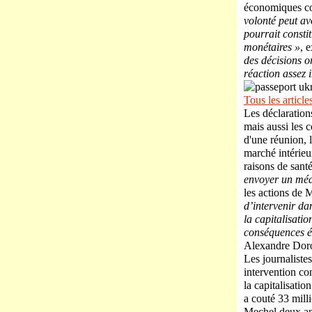
économiques co
volonté peut av
pourrait constit
monétaires »
, 
des décisions o
réaction assez 
Tous les article
Les déclaration
mais aussi les c
d'une réunion, 
marché intérieu
raisons de sant
envoyer un méd
les actions de
d’intervenir da
la capitalisati
conséquences é
Alexandre Doro
Les journalist
intervention c
la capitalisati
a couté 33 mill
Mechel deux ans 