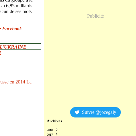
 à 6,85 milliards
hacun de ses mots
Publicité
e Facebook
 L'UKRAINE
E
russe en 2014
La
Suivre @jocegaly
Archives
2018
2017
Décembre
(2)