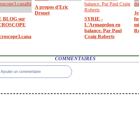
A propos d'Eric
Drouet
Je
E BLOG sur
SYRIE -
fu
CROSCOPE
L'Armagedon en
mi
balance. Par Paul
R
croscope3.cana
Craig Roberts
COMMENTAIRES
Ajouter un commentaire