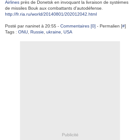
Airlines
près de Donetsk en invoquant la livraison de systèmes
de missiles Bouk aux combattants d'autodéfense.
http://fr.ria.ru/world/20140801/202012042.html
Posté par
naninet
à
20:55
-
Commentaires [0]
- Permalien [
#
]
Tags :
ONU
,
Russie
,
ukraine
,
USA
Publicité