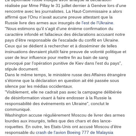
réalisée par Mme Pillay le 31 juillet dernier à Genève lors d'une
rencontre avec les journalistes. La Haut-Commissaire a alors
affirmé que l'Onu n'avait aucune preuve attestant que la
Russie livre des armes aux insurgés de
l'est de l'Ukraine
.
"Nous estimons qu'il s'agit d'une énième confirmation du
caractère infondé et fallacieux des déclarations accusant notre
pays d'être responsable de l'escalade du conflit en Ukraine.
Ceux qui se dédient à rechercher et à disséminer de telles
insinuations devraient plutôt faire preuve de volonté politique et
user de leur influence pour mettre fin au bain de sang
provoqué par l'opération punitive de Kiev dans l'est du pays",
stipule document.
Dans le même temps, le ministère russe des Affaires étrangère
s'étonne que la déclaration en question ait été passée sous
silence par les médias occidentaux.
"Visiblement, elle ne cadrait pas avec la campagne délibérée
de désinformation visant à faire endosser à la Russie la
responsabilité des événements en Ukraine", conclut le
communiqué.
Washington accuse régulièrement Moscou de livrer des armes
lourdes aux insurgés, telles que des chars et des lance-
roquettes. En outre, les Etats-Unis ont accusé Moscou d'être
responsable du
crash de l'avion Boeing 777 de Malaysia