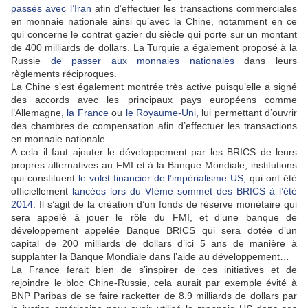
passés avec l’Iran
afin d’effectuer les transactions commerciales
en monnaie nationale ainsi qu’avec la Chine, notamment en ce
qui concerne le contrat gazier du siècle qui porte sur un montant
de 400 milliards de dollars. La Turquie a également proposé à la
Russie
de passer aux monnaies nationales
dans leurs
règlements réciproques.
La Chine s’est également montrée très active puisqu’elle a signé
des accords avec les principaux pays européens comme
l’Allemagne,
la France
ou
le Royaume-Uni
, lui permettant d’ouvrir
des chambres de compensation afin d’effectuer les transactions
en monnaie nationale.
A cela il faut ajouter le développement par les BRICS de leurs
propres alternatives au FMI et à la Banque Mondiale, institutions
qui constituent
le volet financier de l’impérialisme US
, qui ont été
officiellement
lancées lors du VIème sommet des BRICS à l’été
2014
. Il s’agit de la création d’un fonds de réserve monétaire qui
sera appelé à jouer le rôle du FMI, et d’une banque de
développement appelée Banque BRICS qui sera dotée d’un
capital de 200 milliards de dollars d’ici 5 ans de manière à
supplanter la Banque Mondiale dans l’aide au développement…
La France ferait bien de s’inspirer de ces initiatives et de
rejoindre le bloc Chine-Russie, cela aurait par exemple évité à
BNP Paribas de se faire racketter de 8.9 milliards de dollars par