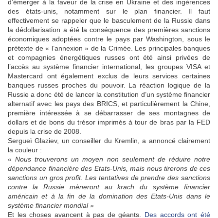
d’émerger à la faveur de la crise en Ukraine et des ingérences
des états-unis, notamment sur le plan financier. Il faut
effectivement se rappeler que le basculement de la Russie dans
la dédollarisation a été la conséquence des premières sanctions
économiques adoptées contre le pays par Washington, sous le
prétexte de « l’annexion » de la Crimée. Les principales banques
et compagnies énergétiques russes ont été ainsi privées de
l’accès au système financier international, les groupes VISA et
Mastercard ont également exclus de leurs services certaines
banques russes proches du pouvoir. La réaction logique de la
Russie a donc été de lancer la constitution d’un système financier
alternatif avec les pays des BRICS, et particulièrement la Chine,
première intéressée à se débarrasser de ses montagnes de
dollars et de bons du trésor imprimés à tour de bras par la FED
depuis la crise de 2008.
Sergueï Glaziev, un conseiller du Kremlin, a annoncé clairement
la couleur :
«
Nous trouverons un moyen non seulement de réduire notre
dépendance financière des Etats-Unis, mais nous tirerons de ces
sanctions un gros profit
.
Les tentatives de prendre des sanctions
contre la Russie mèneront au krach du système financier
américain et à la fin de la domination des Etats-Unis dans le
système financier mondial »
Et les choses avancent à pas de géants.
Des accords ont été