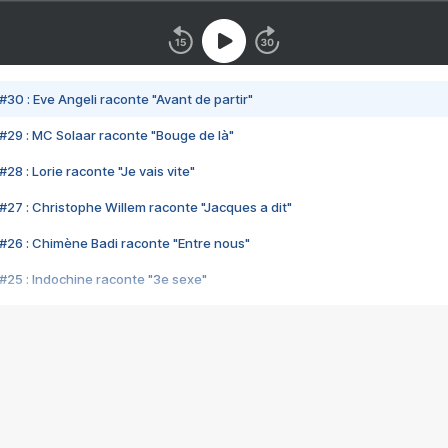
#30 : Eve Angeli raconte "Avant de partir"
#29 : MC Solaar raconte "Bouge de là"
28 : Lorie raconte "Je vais vite"
#27 : Christophe Willem raconte "Jacques a dit"
#26 : Chimène Badi raconte "Entre nous"
#25 : Indochine raconte "3e sexe"
#24 : Zaho raconte "C'est chelou"
#23 : Patrick Bruel raconte "Au café des délices"
#22 : Kyo raconte "Le chemin"
#21 : Nolwenn Leroy raconte "Cassé"