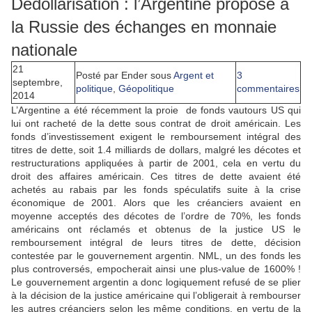
Dédollarisation : l’Argentine propose à
la Russie des échanges en monnaie
nationale
21
Posté par Ender
sous
Argent et
3
septembre,
politique
,
Géopolitique
commentaires
2014
L’Argentine a été récemment la proie de fonds vautours US qui
lui ont racheté de la dette sous contrat de droit américain. Les
fonds d’investissement exigent le remboursement intégral des
titres de dette, soit 1.4 milliards de dollars, malgré les décotes et
restructurations appliquées à partir de 2001, cela en vertu du
droit des affaires américain. Ces titres de dette avaient été
achetés au rabais par les fonds spéculatifs suite à la crise
économique de 2001. Alors que les créanciers avaient en
moyenne acceptés des décotes de l’ordre de 70%, les fonds
américains ont réclamés et obtenus de la justice US le
remboursement intégral de leurs titres de dette, décision
contestée par le gouvernement argentin. NML, un des fonds les
plus controversés, empocherait ainsi une plus-value de 1600% !
Le gouvernement argentin a donc logiquement refusé de se plier
à la décision de la justice américaine qui l’obligerait à rembourser
les autres créanciers selon les même conditions, en vertu de la