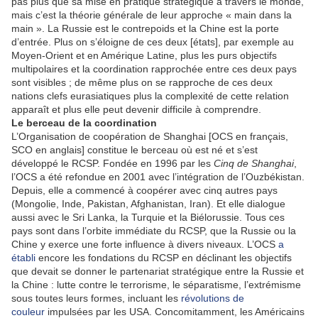
pas plus que sa mise en pratique stratégique à travers le monde,
mais c’est la théorie générale de leur approche « main dans la
main ». La Russie est le contrepoids et la Chine est la porte
d’entrée. Plus on s’éloigne de ces deux [états], par exemple au
Moyen-Orient et en Amérique Latine, plus les purs objectifs
multipolaires et la coordination rapprochée entre ces deux pays
sont visibles ; de même plus on se rapproche de ces deux
nations clefs eurasiatiques plus la complexité de cette relation
apparaît et plus elle peut devenir difficile à comprendre.
Le berceau de la coordination
L’Organisation de coopération de Shanghai [OCS en français,
SCO en anglais] constitue le berceau où est né et s’est
développé le RCSP. Fondée en 1996 par les
Cinq de Shanghai
,
l’OCS a été refondue en 2001 avec l’intégration de l’Ouzbékistan.
Depuis, elle a commencé à coopérer avec cinq autres pays
(Mongolie, Inde, Pakistan, Afghanistan, Iran). Et elle dialogue
aussi avec le Sri Lanka, la Turquie et la Biélorussie. Tous ces
pays sont dans l’orbite immédiate du RCSP, que la Russie ou la
Chine y exerce une forte influence à divers niveaux. L’OCS
a
établi
encore les fondations du RCSP en déclinant les objectifs
que devait se donner le partenariat stratégique entre la Russie et
la Chine : lutte contre le terrorisme, le séparatisme, l’extrémisme
sous toutes leurs formes, incluant les
révolutions de
couleur
impulsées par les USA. Concomitamment, les Américains