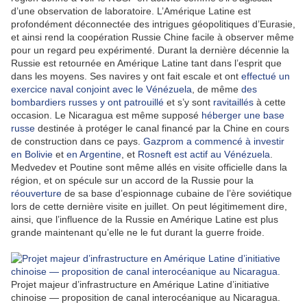
d’une observation de laboratoire. L’Amérique Latine est
profondément déconnectée des intrigues géopolitiques d’Eurasie,
et ainsi rend la coopération Russie Chine facile à observer même
pour un regard peu expérimenté. Durant la dernière décennie la
Russie est retournée en Amérique Latine tant dans l’esprit que
dans les moyens. Ses navires y ont fait escale et ont
effectué un
exercice naval conjoint avec le Vénézuela
, de même
des
bombardiers russes y ont patrouillé
et s’y sont
ravitaillés
à cette
occasion. Le Nicaragua est même supposé
héberger une base
russe
destinée à protéger le canal financé par la Chine en cours
de construction dans ce pays.
Gazprom a commencé à investir
en Bolivie
et
en Argentine
, et
Rosneft est actif au Vénézuela
.
Medvedev et Poutine sont même allés en visite officielle dans la
région, et on spécule sur un accord de la Russie pour la
réouverture
de sa base d’espionnage cubaine de l’ère soviétique
lors de cette dernière visite en juillet. On peut légitimement dire,
ainsi, que l’influence de la Russie en Amérique Latine est plus
grande maintenant qu’elle ne le fut durant la guerre froide.
Projet majeur d’infrastructure en Amérique Latine d’initiative
chinoise — proposition de canal interocéanique au Nicaragua.