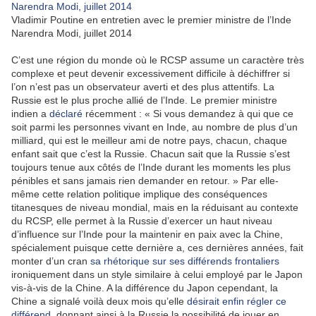
Vladimir Poutine en entretien avec le premier ministre de l’Inde
Narendra Modi, juillet 2014
C’est une région du monde où le RCSP assume un caractère très
complexe et peut devenir excessivement difficile à déchiffrer si
l’on n’est pas un observateur averti et des plus attentifs. La
Russie est le plus proche allié de l’Inde. Le premier ministre
indien a
déclaré
récemment : « Si vous demandez à qui que ce
soit parmi les personnes vivant en Inde, au nombre de plus d’un
milliard, qui est le meilleur ami de notre pays, chacun, chaque
enfant sait que c’est la Russie. Chacun sait que la Russie s’est
toujours tenue aux côtés de l’Inde durant les moments les plus
pénibles et sans jamais rien demander en retour. » Par elle-
même cette relation politique implique des conséquences
titanesques de niveau mondial, mais en la réduisant au contexte
du RCSP, elle permet à la Russie d’exercer un haut niveau
d’influence sur l’Inde pour la maintenir en paix avec la Chine,
spécialement puisque cette dernière a, ces dernières années, fait
monter d’un cran
sa rhétorique sur ses différends frontaliers
ironiquement dans un style similaire à celui employé par le Japon
vis-à-vis de la Chine. A la différence du Japon cependant, la
Chine a signalé voilà deux mois qu’elle
désirait enfin régler ce
différend
, donnant ainsi à la Russie la possibilité de jouer en