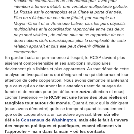
relative en comparaison de son homologue, avec pour
intention à terme d’établir une véritable multipolarité globale.
La Russie est le contrepoids et la Chine la porte d’entrée.
Plus on s’éloigne de ces deux [états], par exemple au
Moyen-Orient et en Amérique Latine, plus les purs objectifs
multipolaires et la coordination rapprochée entre ces deux
pays sont visibles ; de même plus on se rapproche de ces
deux nations clefs eurasiatiques plus la complexité de cette
relation apparaît et plus elle peut devenir difficile à
comprendre.
En gardant cela en permanence à l’esprit, le RCSP devient plus
aisément compréhensible et ses ambitions multipolaires
deviennent plus lisibles et plus apparentes. Au tout début de cette
analyse on évoquait ceux qui dénigraient ou qui détournaient leur
attention de cette coopération. Nous avons démontré maintenant
que ceux qui en détournent leur attention usent de nuages de
fumée et de miroirs pour [en détourner
notre
attention et nous]
cacher l’évidence —
le RCSP est une force des plus réelles et
tangibles tout autour du monde.
Quant à ceux qui la dénigrent
[nous avons démontré] qu’ils se trompent quand ils soutiennent
que cette coopération a un caractère agressif.
Bien sûr elle
défie le
Consensus
de
Washington
, mais elle le fait à travers
des moyens politiques et pacifiques, essentiellement via
l’approche « main dans la main » où les contacts