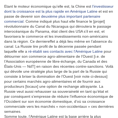
Etant le moteur économique qu’elle est, la Chine est
l’investisseur
dont la croissance est la plus rapide en Amérique Latine
et est en
passe de devenir son
deuxième plus important partenaire
commercial
. Comme indiqué plus haut elle finance le [projet]
révolutionnaire du Canal du Nicaragua qui déroutera le passage
interocéanique du Panama, état client des USA s’il en est, et
favorisera le commerce et les investissements non-américains
dans la région. Ce derniereffet a déjà lieu même en l’absence du
canal. La Russie tire profit de la décennie passée pendant
laquelle elle a
ré-établi ses contacts avec l’Amérique Latine
pour
détourner son commerce agro-alimentaire de l’Ouest [i.e. de
l’Association européenne de libre-échange, du Canada et des
États-Unis — NdT] en raison des récentes contre-sanctions. Voilà
qui dévoile une stratégie plus large de la part de la Russie qui
consiste à briser la domination de l’Ouest [voir note ci-dessus]
pour certains marchés agro-alimentaires et de fournir aux
producteurs [locaux] une option de rechange attrayante. La
Russie veut aussi rehausser sa souveraineté en tant qu’état et
par conséquent s’empresse de réduire l’influence économique de
l’Occident sur son économie domestique, d’où sa croissance
commerciale vers les marchés « non-occidentaux » ces dernières
semaines.
Somme toute, l’Amérique Latine est la base arrière la plus