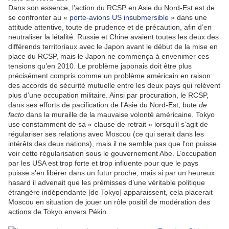
Dans son essence, l’action du RCSP en Asie du Nord-Est est de
se confronter au «
porte-avions US insubmersible
» dans une
attitude attentive, toute de prudence et de précaution, afin d’en
neutraliser la létalité. Russie et Chine avaient toutes les deux des
différends territoriaux avec le Japon avant le début de la mise en
place du RCSP, mais le Japon ne commença à envenimer ces
tensions qu’en 2010. Le problème japonais doit être plus
précisément compris comme un problème américain en raison
des accords de sécurité mutuelle entre les deux pays qui relèvent
plus d’une occupation militaire. Ainsi par procuration, le RCSP,
dans ses efforts de pacification de l’Asie du Nord-Est, bute
de
facto
dans la muraille de la mauvaise volonté américaine. Tokyo
use constamment de sa « clause de retrait » lorsqu’il s’agit de
régulariser ses relations avec Moscou (ce qui serait dans les
intérêts des deux nations), mais il ne semble pas que l’on puisse
voir cette régularisation sous le gouvernement Abe. L’occupation
par les USA est trop forte et trop influente pour que le pays
puisse s’en libérer dans un futur proche, mais si par un heureux
hasard il advenait que les prémisses d’une véritable politique
étrangère indépendante [de Tokyo] apparaissent, cela placerait
Moscou en situation de jouer un rôle positif de modération des
actions de Tokyo envers Pékin.