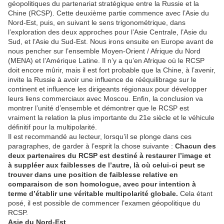
géopolitiques du partenariat stratégique entre la Russie et la
Chine (RCSP). Cette deuxième partie commence avec l’Asie du
Nord-Est, puis, en suivant le sens trigonométrique, dans
l’exploration des deux approches pour l’Asie Centrale, l’Asie du
Sud, et l’Asie du Sud-Est. Nous irons ensuite en Europe avant de
nous pencher sur l’ensemble Moyen-Orient / Afrique du Nord
(MENA) et l’Amérique Latine. Il n’y a qu’en Afrique où le RCSP
doit encore mûrir, mais il est fort probable que la Chine, à l’avenir,
invite la Russie à avoir une influence de rééquilibrage sur le
continent et influence les dirigeants régionaux pour développer
leurs liens commerciaux avec Moscou. Enfin, la conclusion va
montrer l’unité d’ensemble et démontrer que le RCSP est
vraiment la relation la plus importante du 21e siècle et le véhicule
définitif pour la multipolarité.
Il est recommandé au lecteur, lorsqu’il se plonge dans ces
paragraphes, de garder à l’esprit la chose suivante :
Chacun des
deux partenaires du RCSP est destiné à restaurer l’image et
à suppléer aux faiblesses de l’autre, là où celui-ci peut se
trouver dans une position de faiblesse relative en
comparaison de son homologue, avec pour intention à
terme d’établir une véritable multipolarité globale.
Cela étant
posé, il est possible de commencer l’examen géopolitique du
RCSP.
Asie du Nord-Est