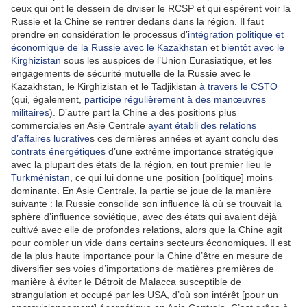
ceux qui ont le dessein de diviser le RCSP et qui espèrent voir la
Russie et la Chine se rentrer dedans dans la région. Il faut
prendre en considération le processus d’
intégration politique et
économique de la Russie avec le Kazakhstan
et
bientôt avec le
Kirghizistan
sous les auspices de l’Union Eurasiatique, et les
engagements de sécurité mutuelle de la Russie avec le
Kazakhstan, le Kirghizistan et le Tadjikistan
à travers le CSTO
(qui, également,
participe régulièrement à des manœuvres
militaires
). D’autre part la Chine a des positions plus
commerciales en Asie Centrale
ayant établi des relations
d’affaires lucrative
s ces dernières années et ayant conclu des
contrats énergétiques
d’une extrême importance stratégique
avec la plupart des états de la région, en tout premier lieu le
Turkménistan
, ce qui lui donne une position [politique] moins
dominante. En Asie Centrale, la partie se joue de la manière
suivante : la Russie consolide son influence là où se trouvait la
sphère d’influence soviétique, avec des états qui avaient déjà
cultivé avec elle de profondes relations, alors que la Chine agit
pour combler un vide dans certains secteurs économiques. Il est
de la plus haute importance pour la Chine d’être en mesure de
diversifier ses voies d’importations de matières premières de
manière à éviter le Détroit de Malacca susceptible de
strangulation et occupé par les USA, d’où son intérêt [pour un