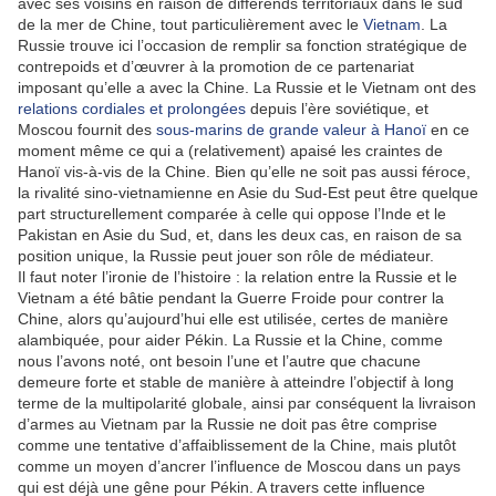
avec ses voisins en raison de différends territoriaux dans le sud
de la mer de Chine, tout particulièrement avec le
Vietnam
. La
Russie trouve ici l’occasion de remplir sa fonction stratégique de
contrepoids et d’œuvrer à la promotion de ce partenariat
imposant qu’elle a avec la Chine. La Russie et le Vietnam ont des
relations cordiales et prolongées
depuis l’ère soviétique, et
Moscou fournit des
sous-marins de grande valeur à Hanoï
en ce
moment même ce qui a (relativement) apaisé les craintes de
Hanoï vis-à-vis de la Chine. Bien qu’elle ne soit pas aussi féroce,
la rivalité sino-vietnamienne en Asie du Sud-Est peut être quelque
part structurellement comparée à celle qui oppose l’Inde et le
Pakistan en Asie du Sud, et, dans les deux cas, en raison de sa
position unique, la Russie peut jouer son rôle de médiateur.
Il faut noter l’ironie de l’histoire : la relation entre la Russie et le
Vietnam a été bâtie pendant la Guerre Froide pour contrer la
Chine, alors qu’aujourd’hui elle est utilisée, certes de manière
alambiquée, pour aider Pékin. La Russie et la Chine, comme
nous l’avons noté, ont besoin l’une et l’autre que chacune
demeure forte et stable de manière à atteindre l’objectif à long
terme de la multipolarité globale, ainsi par conséquent la livraison
d’armes au Vietnam par la Russie ne doit pas être comprise
comme une tentative d’affaiblissement de la Chine, mais plutôt
comme un moyen d’ancrer l’influence de Moscou dans un pays
qui est déjà une gêne pour Pékin. A travers cette influence