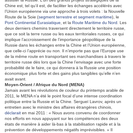
assister la Russie. L’un des grands projets stratégiques de la
Chine est, tel qu’il est, de faciliter les échanges accélérés avec
l’Union européenne via une approche à trois volets : la Nouvelle
Route de la Soie (
segment terrestre et segment maritime
), le
Pont Continental Eurasiatique
, et la
Route Maritime du Nord
. Les
deux derniers chemins traversent directement le territoire russe,
que ce soit la terre russe ou les eaux territoriales russes, ce qui
implique l’accroissement de l’importance géopolitique de la
Russie dans les échanges entre la Chine et l’Union européenne,
que celle-ci l’apprécie ou non. Il n’importe pas que l’Europe use
de la même route en transportant ses marchandises à travers le
territoire russe dès lors que la Chine l’envisage avec une forte
probabilité de le faire, ce qui donnera à la Russie une position
économique plus forte et des gains plus tangibles qu’elle n’en
avait avant.
Moyen-Orient / Afrique du Nord (MENA)
Jamais avant les révolutions de couleur du printemps arable de
2011, le MENA n’a été le point focal d’une intense coordination
politique entre la Russie et la Chine. Sergueï Lavrov, après un
entretien avec le ministre des affaires étrangères chinois,
déclarait
en mai 2011 : « Nous avons convenu de coordonner
nos efforts en nous appuyant sur les compétences des deux
états de manière à aider là-bas à la stabilisation rapide et à la
prévention de développements négatifs imprévisibles. » Il