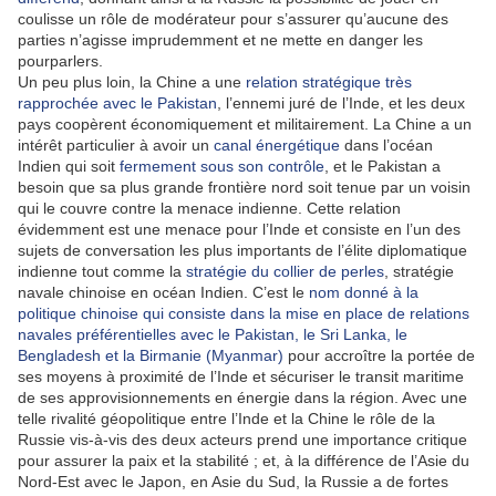
coulisse un rôle de modérateur pour s’assurer qu’aucune des
parties n’agisse imprudemment et ne mette en danger les
pourparlers.
Un peu plus loin, la Chine a une
relation stratégique très
rapprochée avec le Pakistan
, l’ennemi juré de l’Inde, et les deux
pays coopèrent économiquement et militairement. La Chine a un
intérêt particulier à avoir un
canal énergétique
dans l’océan
Indien qui soit
fermement sous son contrôle
, et le Pakistan a
besoin que sa plus grande frontière nord soit tenue par un voisin
qui le couvre contre la menace indienne. Cette relation
évidemment est une menace pour l’Inde et consiste en l’un des
sujets de conversation les plus importants de l’élite diplomatique
indienne tout comme la
stratégie du collier de perles
, stratégie
navale chinoise en océan Indien. C’est le
nom donné à la
politique chinoise qui consiste dans la mise en place de relations
navales préférentielles avec le Pakistan, le Sri Lanka, le
Bengladesh et la Birmanie (Myanmar)
pour accroître la portée de
ses moyens à proximité de l’Inde et sécuriser le transit maritime
de ses approvisionnements en énergie dans la région. Avec une
telle rivalité géopolitique entre l’Inde et la Chine le rôle de la
Russie vis-à-vis des deux acteurs prend une importance critique
pour assurer la paix et la stabilité ; et, à la différence de l’Asie du
Nord-Est avec le Japon, en Asie du Sud, la Russie a de fortes