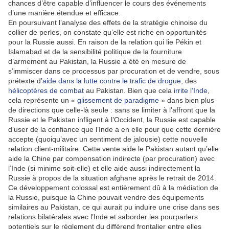
chances d’être capable d’influencer le cours des événements
d’une manière étendue et efficace.
En poursuivant l’analyse des effets de la stratégie chinoise du
collier de perles, on constate qu’elle est riche en opportunités
pour la Russie aussi. En raison de la relation qui lie Pékin et
Islamabad et de la sensibilité politique de la fourniture
d’armement au Pakistan, la Russie a été en mesure de
s’immiscer dans ce processus par procuration et de vendre, sous
prétexte d
’aide dans la lutte contre le trafic de drogue
, des
hélicoptères de combat
au Pakistan. Bien que cela
irrite l’Inde
,
cela représente un «
glissement de paradigme
» dans bien plus
de directions que celle-là seule : sans se limiter à l’affront que la
Russie et le Pakistan infligent à l’Occident, la Russie est capable
d’user de la confiance que l’Inde a en elle pour que cette dernière
accepte (quoiqu’avec un sentiment de jalousie) cette nouvelle
relation client-militaire. Cette vente aide le Pakistan autant qu’elle
aide la Chine par compensation indirecte (par procuration) avec
l’Inde (si minime soit-elle) et elle aide aussi indirectement la
Russie à propos de la situation afghane après le retrait de 2014.
Ce développement colossal est entièrement dû à la médiation de
la Russie, puisque la Chine pouvait vendre des équipements
similaires au Pakistan, ce qui aurait pu induire une crise dans ses
relations bilatérales avec l’Inde et saborder les pourparlers
potentiels sur le règlement du différend frontalier entre elles