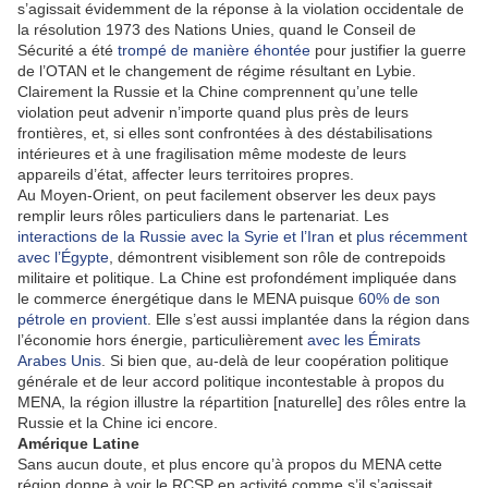
s’agissait évidemment de la réponse à la violation occidentale de
la résolution 1973 des Nations Unies, quand le Conseil de
Sécurité a été
trompé de manière éhontée
pour justifier la guerre
de l’OTAN et le changement de régime résultant en Lybie.
Clairement la Russie et la Chine comprennent qu’une telle
violation peut advenir n’importe quand plus près de leurs
frontières, et, si elles sont confrontées à des déstabilisations
intérieures et à une fragilisation même modeste de leurs
appareils d’état, affecter leurs territoires propres.
Au Moyen-Orient, on peut facilement observer les deux pays
remplir leurs rôles particuliers dans le partenariat. Les
interactions de la Russie avec la Syrie et l’Iran
et
plus récemment
avec l’Égypte
, démontrent visiblement son rôle de contrepoids
militaire et politique. La Chine est profondément impliquée dans
le commerce énergétique dans le MENA puisque
60% de son
pétrole en provient
. Elle s’est aussi implantée dans la région dans
l’économie hors énergie, particulièrement
avec les Émirats
Arabes Unis
. Si bien que, au-delà de leur coopération politique
générale et de leur accord politique incontestable à propos du
MENA, la région illustre la répartition [naturelle] des rôles entre la
Russie et la Chine ici encore.
Amérique Latine
Sans aucun doute, et plus encore qu’à propos du MENA cette
région donne à voir le RCSP en activité comme s’il s’agissait