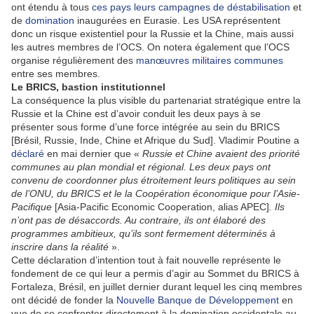
ont étendu à tous
ces pays leurs campagnes de déstabilisation
et
de
domination
inaugurées en Eurasie. Les USA représentent
donc un risque existentiel pour la Russie et la Chine, mais aussi
les autres membres de l’OCS. On notera également que l’OCS
organise régulièrement des
manœuvres militaires communes
entre ses membres.
Le BRICS, bastion institutionnel
La conséquence la plus visible du partenariat stratégique entre la
Russie et la Chine est d’avoir conduit les deux pays à se
présenter sous forme d’une force intégrée au sein du BRICS
[Brésil, Russie, Inde, Chine et Afrique du Sud]. Vladimir Poutine a
déclaré
en mai dernier que «
Russie et Chine avaient des priorité
communes au plan mondial et régional. Les deux pays ont
convenu de coordonner plus étroitement leurs politiques au sein
de l’ONU, du BRICS et le la Coopération économique pour l’Asie-
Pacifique
[Asia-Pacific Economic Cooperation, alias APEC]
. Ils
n’ont pas de désaccords. Au contraire, ils ont élaboré des
programmes ambitieux, qu’ils sont fermement déterminés à
inscrire dans la réalité
».
Cette déclaration d’intention tout à fait nouvelle représente le
fondement de ce qui leur a permis d’agir au Sommet du BRICS à
Fortaleza, Brésil, en juillet dernier durant lequel les cinq membres
ont décidé de fonder la
Nouvelle Banque de Développement
en
vue de se confronter directement à la domination occidentale au