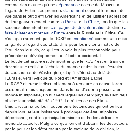
comme rien d’autre qu’une
dépendance
accrue de Moscou à
l’égard de Pékin. Les premiers
claironnent
souvent leur point de
vue dans le but d’effrayer les Américains et de justifier l’agression
de leur gouvernement contre
la Russie
et
la Chine
, tandis que les
seconds alimentent une
campagne de désinformation
destinée
à
faire éclater en morceaux l’unité
entre la Russie et la Chine. Ce
n’est que rarement que le RCSP est
mentionné
comme une mise
en garde à l’égard des États-Unis pour les inviter à mettre de
l’eau dans leur vin, ce qui est la voie la plus responsable pour
présenter ce développement à l’électeur occidental.
Le but de cet article est de montrer que le RCSP est en train de
devenir une réalité à l’échelle du monde entier, la manifestation
du cauchemar de Washington, et qu’il s’étend au-delà de
l’Eurasie, vers l’Afrique du Nord et l’Amérique Latine.
Le RCSP cherche indiscutablement à remettre en cause l’ordre
occidental, mais uniquement dans le but d’aider à passer à un
monde multipolaire, un but vers lequel les deux pays avaient déjà
affiché leur solidarité dès 1997. La réticence des États-
Unis à reconnaître les mouvements tectoniques qui ont eu lieu
depuis lors, et leur insistance à prolonger cet état unipolaire
dépérissant, sont les principales raisons de la déstabilisation
mondiale actuelle. Malgré ce que tentent d’obtenir les détracteurs
par la peur et les détourneurs par la tactique de la division, le