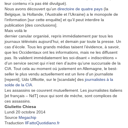
leur contenu n’a pas été divulgué).
Nous avons découvert qu’un
directoire de quatre pays
(la
Belgique, la Hollande, l’Australie et l’Ukraine) a le monopole de
l’information [sur cette enquête] et qu’il peut interdire la
publication [des conclusions].
Mais voilà le
dernier canular organisé, repris immédiatement par tous les
journaux télévisés aujourd’hui, et demain par toute la presse. Un
cas d’école. Tous les grands médias taisent l’évidence, à savoir,
que les Occidentaux ont les informations, mais ne les diffusent
pas. Ils valident immédiatement les soi-disant « indiscrétions »
d’un service secret qui n’est rien d’autre qu’une succursale de la
CIA. Tout cela au moment où justement en Allemagne, le best-
seller le plus vendu actuellement est un livre d’un journaliste
[repenti], Udo Ulfkotte, sur le [scandale] des
journalistes à la
solde de la CIA
.
Les assassins se couvrent mutuellement. Les journalistes italiens
[et français – NdT] ceux qui sont de mèche, sont complices de
ces assassins.
Giulietto Chiesa
Lundi 20 octobre 2014
Source
Megachip
Traduction
IlFattoQuotidiano.fr