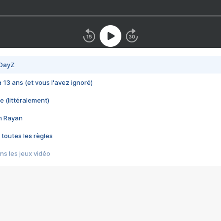
 DayZ
 a 13 ans (et vous l'avez ignoré)
e (littéralement)
im Rayan
 toutes les règles
s les jeux vidéo
us choquant de Rockstar ? - Le scandale BULLY
e plus moche de Steam
du RÊVE tourne au CAUCHEMAR