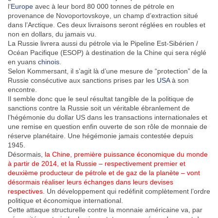
l’
Europe
avec à leur bord 80 000 tonnes de pétrole en
provenance de Novoportovskoye, un champ d’extraction situé
dans l’Arctique. Ces deux livraisons seront réglées en roubles et
non en dollars, du jamais vu.
La Russie livrera aussi du pétrole via le Pipeline Est-Sibérien /
Océan Pacifique (ESOP) à destination de la Chine qui sera réglé
en yuans
chinois
.
Selon Kommersant, il s’agit là d’une mesure de “protection” de la
Russie consécutive aux sanctions prises par les
USA
à son
encontre.
Il semble donc que le seul résultat tangible de la politique de
sanctions contre la Russie soit un véritable ébranlement de
l’hégémonie du dollar US dans les transactions internationales et
une remise en question enfin ouverte de son rôle de monnaie de
réserve planétaire. Une hégémonie jamais contestée depuis
1945.
Désormais,
la Chine, première puissance économique du monde
à partir de 2014, et la Russie – respectivement premier et
deuxième producteur de pétrole et de gaz de la planète – vont
désormais réaliser leurs échanges dans leurs devises
respectives.
Un développement qui redéfinit complètement l’ordre
politique et économique international.
Cette attaque structurelle contre la monnaie américaine va, par