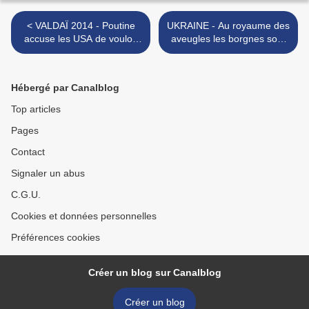
< VALDAÏ 2014 - Poutine
UKRAINE - Au royaume des
accuse les USA de vouloir
aveugles les borgnes sont
«refaire le monde»
rois, ou comment les
médias angélisent les
nationaux-socialistes
Hébergé par Canalblog
ukrainiens >
Top articles
Pages
Contact
Signaler un abus
C.G.U.
Cookies et données personnelles
Préférences cookies
Créer un blog sur Canalblog
Créer un blog