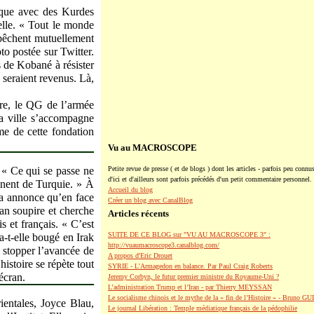
nique avec des Kurdes
-elle. « Tout le monde
mpêchent mutuellement
to postée sur Twitter.
 de Kobané à résister
 seraient revenus. Là,
bre, le QG de l’armée
a ville s’accompagne
me de cette fondation
Vu au MACROSCOPE
: « Ce qui se passe ne
Petite revue de presse ( et de blogs ) dont les articles - parfois peu connus
d'ici et d'ailleurs sont parfois précédés d'un petit commentaire personnel.
ennent de Turquie. » À
Accueil du blog
bia annonce qu’en face
Créer un blog avec CanalBlog
van soupire et cherche
Articles récents
s et français. « C’est
SUITE DE CE BLOG sur "VU AU MACROSCOPE 3" :
-t-elle bougé en Irak
http://vuaumacroscope3.canalblog.com/
à stopper l’avancée de
A propos d'Eric Drouet
histoire se répète tout
SYRIE - L'Armagedon en balance. Par Paul Craig Roberts
écran.
Jeremy Corbyn, le futur premier ministre du Royaume-Uni ?
L’administration Trump et l’Iran - par Thierry MEYSSAN
Le socialisme chinois et le mythe de la « fin de l’Histoire » - Bruno G
ientales, Joyce Blau,
Le journal Libération : Temple médiatique français de la pédophilie