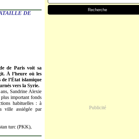
ATAILLE DE
de de Paris voit sa
t. À l’heure où les
 de l’État islamique
urnés vers la Syrie.
e ans, Sandrine Alexie
 plus important fonds
ions habituelles : à
Publicité
 ville assiégée par
istan turc (PKK),