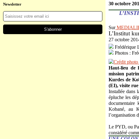
30 octobre 20
Newsletter
L’INST
Sur
MEDIALI
L’Institut ku
27 octobre 20
Frédérique 
Photos : Fré
Haut-lieu de
mission patri
Kurdes de Koba
(EI), visite r
Installée dans 
épluche les dép
documentaire k
Kobané, au Ku
l’organisation d
Le PYD, ou Part
considéré comme
UNE COLON