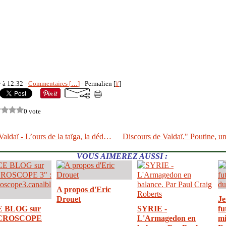
y à 12:32 -
Commentaires [
…
]
- Permalien [
#
]
0 vote
Discours de Valdaï - L’ours de la taïga, la dédollarisation et la question du fou
VOUS AIMEREZ AUSSI :
A propos d'Eric
Drouet
Je
E BLOG sur
SYRIE -
fu
CROSCOPE
L'Armagedon en
mi