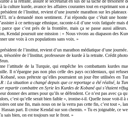
urde à la retraite, assure le secrétariat en sus de sa tâche de trésorière de
 à la culture kurde, avance les affaires courantes tout en exprimant son a
ésident de l’Institut, revient d’une journée marathon sur les plateaux de
RTL m’a demandé mon sentiment. J’ai répondu que c’était une hont
d’assister à ce nettoyage ethnique, raconte-t-il d’une voix fatiguée mais 
t parce que c’est près de la frontière, mais ça se passe aussi ailleurs. 
tion, Kendal poursuit une mission : « Nous vivons au diapason des Kur
ner une voix à ces populations sans voix. »
résident de l’institut, revient d’un marathon médiatique d’une journée
, trésorière de l’Institut, professeure de kurde à la retraite. Crédit photo
Brun.
e l’attitude de la Turquie, qui empêche les combattants kurdes mass
taille. Il n’épargne pas non plus celle des pays occidentaux, qui refuse
obané, sous prétexte qu’elles pourraient un jour être utilisées en Tur
 : La situation a changé depuis que ce reportage a été réalisé, la Tur
ser repartir combattre en Syrie les Kurdes de Kobané qui s’étaient réfug
leur donner des armes pour qu’ils se défendent. Ce n’est pas avec ça qu’
lors, c’est qu’elle serait bien faible », ironise-t-il. Quelle issue voit-il
toires ont une fin, mais nous on ne la verra pas cette fin, c’est tout », la
s. Hassan part. Il croise Kendal sur son chemin. « Tu es joignable, ce 
Tu sais bien, on est toujours sur le front. »