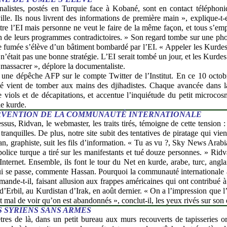
rnalistes, postés en Turquie face à Kobané, sont en contact télépho
ville. Ils nous livrent des informations de première main », explique-t
tre l’EI mais personne ne veut le faire de la même façon, et tous s’e
on de leurs programmes contradictoires. » Son regard tombe sur une pho
 fumée s’élève d’un bâtiment bombardé par l’EI. « Appeler les Kurdes
 n’était pas une bonne stratégie. L’EI serait tombé un jour, et les Kurdes
e massacrer », déplore la documentaliste.
e une dépêche AFP sur le compte Twitter de l’Institut. En ce 10 octo
 vient de tomber aux mains des djihadistes. Chaque avancée dans l
 viols et de décapitations, et accentue l’inquiétude du petit microcos
e kurde.
ERVENTION DE LA COMMUNAUTÉ INTERNATIONALE
ssus, Ridvan, le webmaster, les traits tirés, témoigne de cette tension 
 tranquilles. De plus, notre site subit des tentatives de piratage qui vi
an, graphiste, suit les fils d’information. « Tu as vu ?, Sky News Ara
olice turque a tiré sur les manifestants et tué douze personnes. » Rid
Internet. Ensemble, ils font le tour du Net en kurde, arabe, turc, anglai
ui se passe, commente Hassan. Pourquoi la communauté internationale a
emande-t-il, faisant allusion aux frappes américaines qui ont contribué 
d’Erbil, au Kurdistan d’Irak, en août dernier. « On a l’impression que l’
it mal de voir qu’on est abandonnés », conclut-il, les yeux rivés sur son 
 SYRIENS SANS ARMES
res de là, dans un petit bureau aux murs recouverts de tapisseries or