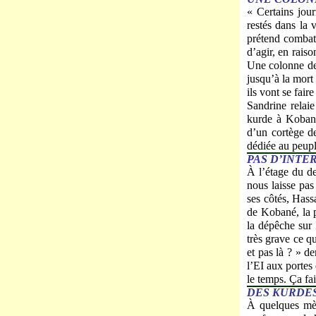
« Certains jou
restés dans la 
prétend combat
d’agir, en rais
Une colonne de
jusqu’à la mort
ils vont se fair
Sandrine relai
kurde à Kobané
d’un cortège de
dédiée au peupl
PAS D’INT
À l’étage du de
nous laisse pas
ses côtés, Hass
de Kobané, la p
la dépêche sur 
très grave ce q
et pas là ? » d
l’EI aux portes 
le temps. Ça fa
DES KURDES
À quelques mèt