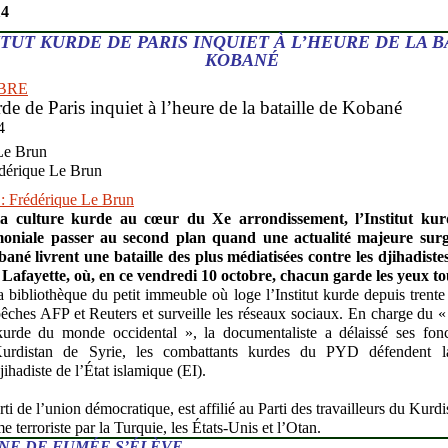
14
ITUT KURDE DE PARIS INQUIET À L’HEURE DE LA B
KOBANÉ
BRE
rde de Paris inquiet à l’heure de la bataille de Kobané
14
Le Brun
dérique Le Brun
 la culture kurde au cœur du X
e
arrondissement, l’Institut kur
moniale passer au second plan quand une actualité majeure surgi
né livrent une bataille des plus médiatisées contre les djihadistes
ue Lafayette, où, en ce vendredi 10 octobre, chacun garde les yeux to
la bibliothèque du petit immeuble où loge l’Institut kurde depuis trent
êches AFP et Reuters et surveille les réseaux sociaux. En charge du «
urde du monde occidental », la documentaliste a délaissé ses fonct
rdistan de Syrie, les combattants kurdes du PYD défendent la
jihadiste de l’État islamique (EI).
i de l’union démocratique, est affilié au Parti des travailleurs du Kurd
 terroriste par la Turquie, les États-Unis et l’Otan.
NE DE FUMÉE S’ÉLÈVE