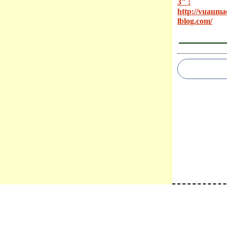
3" :
http://vuauma
lblog.com/