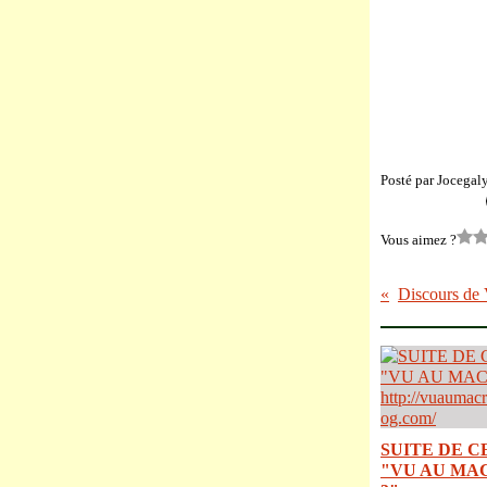
Posté par Jocegal
Vous aimez ?
SUITE DE C
"VU AU MA