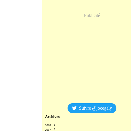
Publicité
Suivre @jocegaly
Archives
2018
2017
Décembre
(2)