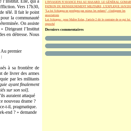
 l’Institut. Elle, qui a
L’INVASION N’AVANCE PAS AU HASARD. LE GÉNÉRAL GOMAR
ffliction. Vers 17h30,
PATRON DU RENSEIGNEMENT MILITAIRE, L’EXPLIQUE.16/9/201
"La loi Schiappa ne protégera pas mieux les enfants", s'indignent les
 télé. Il fait le point
associations
e pour la communauté
Loi Schiappa : pour Maître Eolas, l'article 2 dit le contraire de ce qui lui 
déterminée. On assiste
reproché
» Dirigeant l’Institut
Derniers commentaires
des en détresse. Nous
. Au premier
 :
és à sa frontière de
nt de livrer des armes
quie par les militants
quie ayant finalement
iés sur son sol].
ils auraient attaqué
 à ce nouveau drame ?
nce-t-il, pragmatique.
week-end ? » demande