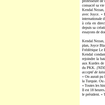
professeure de k
consacré sa vie
Kendal Nezan, pr
avec Joyce. « 
internationale 
à cela en direc
depuis sa créa
essayons de don
Kendal Nezan, p
plan, Joyce Blau
Frédérique Le 
Kendal condamn
rejoindre la ba
aux Kurdes de K
du PKK.
[NDLR
accepté de lais
« On aurait pu 
la Turquie. Ou a
« Toutes les his
Il est 18 heure
le président. « 