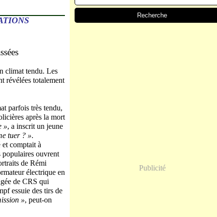
ATIONS
assées
un climat tendu. Les
ont révélées totalement
at parfois très tendu,
licières après la mort
e »
, a inscrit un jeune
me tuer ? »
.
é et comptait à
s populaires ouvrent
ortraits de Rémi
Publicité
ormateur électrique en
rangée de CRS qui
pf essuie des tirs de
ission »
, peut-on