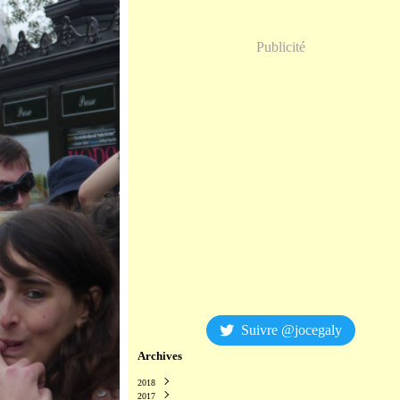
Publicité
Suivre @jocegaly
Archives
2018
2017
Décembre
(2)