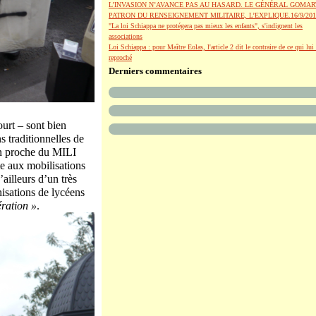
L’INVASION N’AVANCE PAS AU HASARD. LE GÉNÉRAL GOMAR
PATRON DU RENSEIGNEMENT MILITAIRE, L’EXPLIQUE.16/9/201
"La loi Schiappa ne protégera pas mieux les enfants", s'indignent les
associations
Loi Schiappa : pour Maître Eolas, l'article 2 dit le contraire de ce qui lui 
reproché
Derniers commentaires
ourt – sont bien
ns traditionnelles de
en proche du MILI
te aux mobilisations
’ailleurs d’un très
isations de lycéens
ération »
.