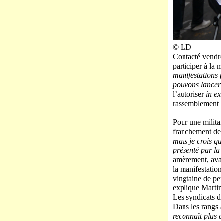
© LD
Contacté vendre
participer à la 
manifestations 
pouvons lancer
l’autoriser
in ex
rassemblement a 
Pour une milita
franchement de 
mais je crois q
présenté par la
amèrement, ava
la manifestation
vingtaine de pe
explique Martin
Les syndicats d
Dans les rangs 
reconnaît plus 