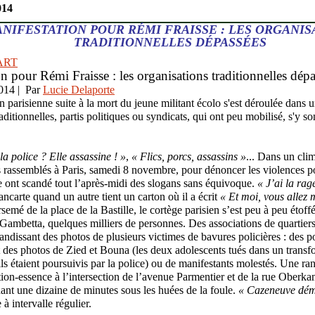
014
NIFESTATION POUR RÉMI FRAISSE : LES ORGANIS
TRADITIONNELLES DÉPASSÉES
ART
n pour Rémi Fraisse : les organisations traditionnelles dép
014
| Par
Lucie Delaporte
n parisienne suite à la mort du jeune militant écolo s'est déroulée dans 
aditionnelles, partis politiques ou syndicats, qui ont peu mobilisé, s'y s
la police ? Elle assassine ! »
,
« Flics, porcs, assassins »
... Dans un clim
s rassemblés à Paris, samedi 8 novembre, pour dénoncer les violences po
 ont scandé tout l’après-midi des slogans sans équivoque.
« J’ai la rag
ancarte quand un autre tient un carton où il a écrit
« Et moi, vous allez 
irsemé de la place de la Bastille, le cortège parisien s’est peu à peu étoff
e Gambetta, quelques milliers de personnes. Des associations de quartier
andissant des photos de plusieurs victimes de bavures policières : des p
t des photos de Zied et Bouna (les deux adolescents tués dans un transf
ils étaient poursuivis par la police) ou de manifestants molestés. Une 
tion-essence à l’intersection de l’avenue Parmentier et de la rue Oberkam
dant une dizaine de minutes sous les huées de la foule.
« Cazeneuve dém
à intervalle régulier.