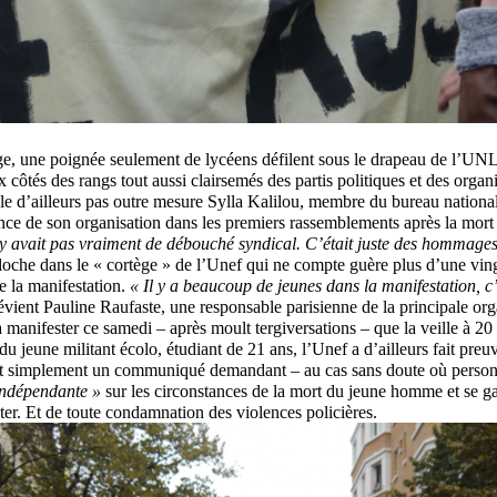
ge, une poignée seulement de lycéens défilent sous le drapeau de l’UN
 côtés des rangs tout aussi clairsemés des partis politiques et des organ
le d’ailleurs pas outre mesure Sylla Kalilou, membre du bureau nationa
nce de son organisation dans les premiers rassemblements après la mort
n’y avait pas vraiment de débouché syndical. C’était juste des hommages
che dans le « cortège » de l’Unef qui ne compte guère plus d’une vin
 la manifestation.
« Il y a beaucoup de jeunes dans la manifestation, c’
révient Pauline Raufaste, une responsable parisienne de la principale org
à manifester ce samedi – après moult tergiversations – que la veille à 
du jeune militant écolo, étudiant de 21 ans, l’Unef a d’ailleurs fait pre
nt simplement un communiqué demandant – au cas sans doute où personn
indépendante »
sur les circonstances de la mort du jeune homme et se ga
ter. Et de toute condamnation des violences policières.