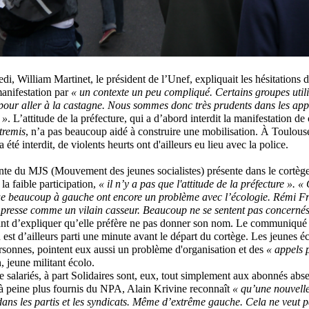
di, William Martinet, le président de l’Unef, expliquait les hésitations 
manifestation par
« un contexte un peu compliqué. Certains groupes utili
pour aller à la castagne. Nous sommes donc très prudents dans les app
 »
. L’attitude de la préfecture, qui a d’abord interdit la manifestation d
tremis
, n’a pas beaucoup aidé à construire une mobilisation. À Toulouse
été interdit, de violents heurts ont d'ailleurs eu lieu avec la police.
nte du MJS (Mouvement des jeunes socialistes) présente dans le cortège
la faible participation,
« il n’y a pas que l'attitude de la préfecture ». 
ue beaucoup à gauche ont encore un problème avec l’écologie. Rémi Fra
 presse comme un vilain casseur. Beaucoup ne se sentent pas concernés
nt d’expliquer qu’elle préfère ne pas donner son nom. Le communiqué
 est d’ailleurs parti une minute avant le départ du cortège. Les jeunes éc
rsonnes, pointent eux aussi un problème d'organisation et des
« appels p
, jeune militant écolo.
e salariés, à part Solidaires sont, eux, tout simplement aux abonnés abse
à peine plus fournis du NPA, Alain Krivine reconnaît
« qu’une nouvelle
dans les partis et les syndicats. Même d’extrême gauche. Cela ne veut pa