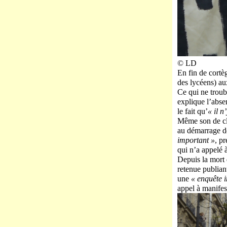
© LD
En fin de cortè
des lycéens) aux
Ce qui ne troub
explique l’abse
le fait qu’
« il 
Même son de clo
au démarrage de
important »
, p
qui n’a appelé 
Depuis la mort 
retenue publia
une
« enquête 
appel à manifes