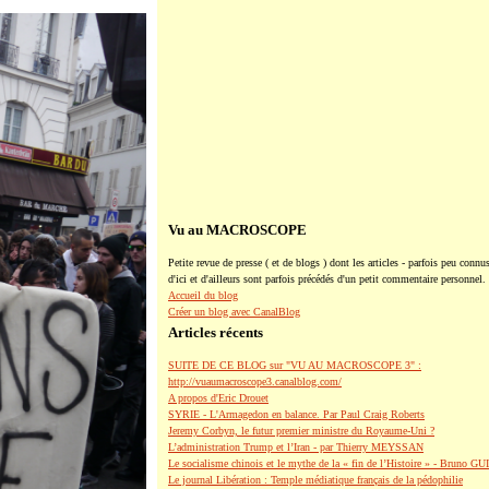
Vu au MACROSCOPE
Petite revue de presse ( et de blogs ) dont les articles - parfois peu connus
d'ici et d'ailleurs sont parfois précédés d'un petit commentaire personnel.
Accueil du blog
Créer un blog avec CanalBlog
Articles récents
SUITE DE CE BLOG sur "VU AU MACROSCOPE 3" :
http://vuaumacroscope3.canalblog.com/
A propos d'Eric Drouet
SYRIE - L'Armagedon en balance. Par Paul Craig Roberts
Jeremy Corbyn, le futur premier ministre du Royaume-Uni ?
L’administration Trump et l’Iran - par Thierry MEYSSAN
Le socialisme chinois et le mythe de la « fin de l’Histoire » - Bruno G
Le journal Libération : Temple médiatique français de la pédophilie