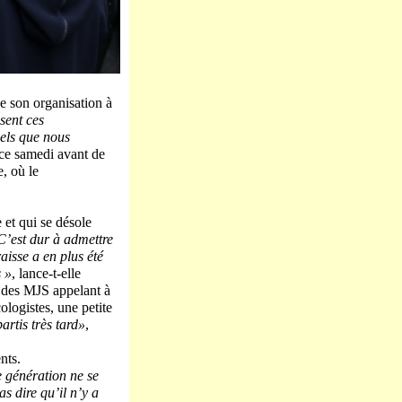
de son organisation à
sent ces
els que nous
e ce samedi avant de
, où le
 et qui se désole
« C’est dur à admettre
isse a en plus été
 »
, lance-t-elle
 des MJS appelant à
ologistes, une petite
artis très tard»
,
nts.
 génération ne se
s dire qu’il n’y a