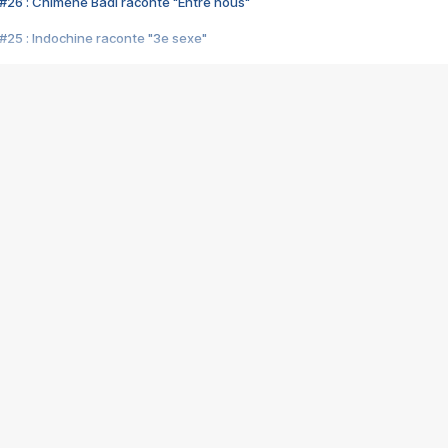
#26 : Chimène Badi raconte "Entre nous"
#25 : Indochine raconte "3e sexe"
#24 : Zaho raconte "C'est chelou"
#23 : Patrick Bruel raconte "Au café des délices"
#22 : Kyo raconte "Le chemin"
#21 : Nolwenn Leroy raconte "Cassé"
#20 : Patrick Hernandez raconte "Born to be alive"
#19 : Lorie raconte "Près de moi"
#18 : Michael Jones raconte "A nos actes manqués" (avec Jean-Jacque
#17 : Khaled raconte "Aïcha"
#16 : Corneille raconte "Parce qu'on vient de loin"
#15 : Indochine raconte "L'aventurier"
14 : Lorie raconte "Sur un air latino"