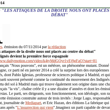
014
 "LES ATTAQUES DE LA DROITE NOUS ONT PLACÉS
DÉBAT"
s,
émission
du
07/11/2014
par
la rédaction
 attaques de la droite nous ont placés au centre du débat"
dignés devient la première force espagnole
/www.dailymotion.com/video/k4tyMdGQvr1vEj9gFaO?start=81
ançais "Nous pouvons", est un météore, un phénomène mutant. Donné en
gne, ce parti né en janvier 2014 a créé la surprise lors des européennes 
s, dont Pablo Iglesias, professeur de sciences politique à Madrid, et qui
arti souvent présenté comme la continuité du mouvement des Indignés
rta del sol à Madrid mais qui trouve également son origine dans une cha
nçais "la vis", chaîne créée il y a une dizaine d’années et dont les émi
esias. Le parti, ses dirigeants, son fonctionnement, son idéologie, son 
 cette émission construite autour de trois invités : Jorge Lago, responsa
, journaliste de
Mediapart
, et Eric Hazan, des éditions La fabrique qui
 ans après "
L’insurrection qui vient
".Imaginez un parti capable de deva