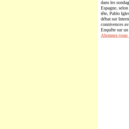
dans les sondag
Espagne, selon
tête, Pablo Igl
débat sur Inter
connivences ave
Enquête sur un
Abonnez-vous po