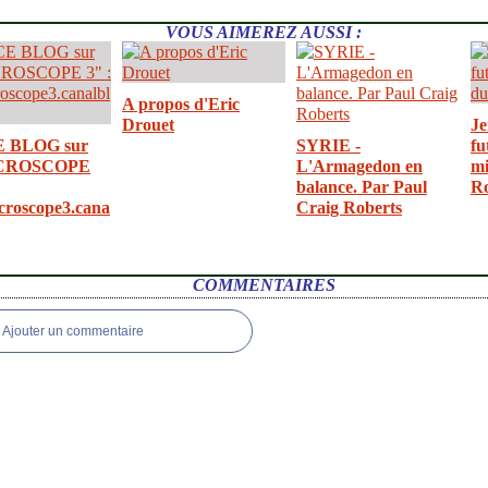
VOUS AIMEREZ AUSSI :
A propos d'Eric
Drouet
Je
E BLOG sur
SYRIE -
fu
CROSCOPE
L'Armagedon en
mi
balance. Par Paul
R
croscope3.cana
Craig Roberts
COMMENTAIRES
Ajouter un commentaire