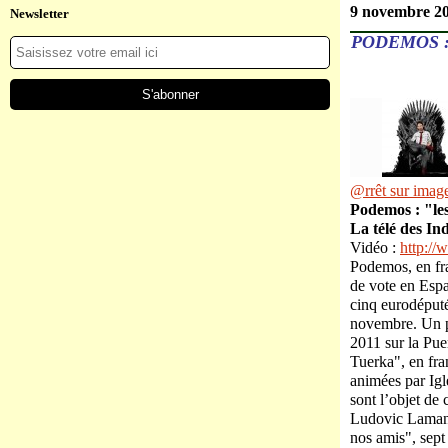
9 novembre 2
Newsletter
PODEMOS :
@rrêt sur image
Podemos : "les
La télé des In
Vidéo :
http:/
Podemos, en fr
de vote en Espa
cinq eurodéputé
novembre. Un p
2011 sur la Pue
Tuerka", en fra
animées par Igl
sont l’objet de
Ludovic Lamant
nos amis", sept