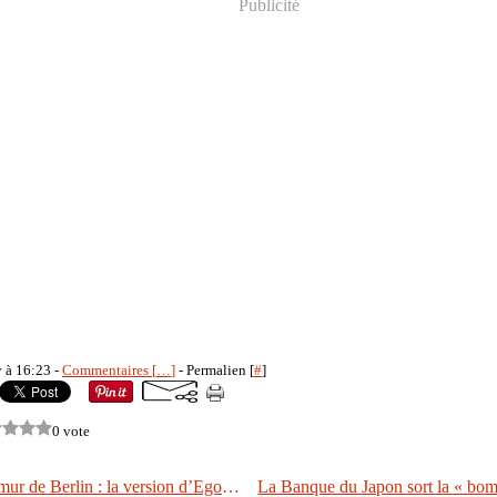
Publicité
y à 16:23 -
Commentaires [
…
]
- Permalien [
#
]
0 vote
La chute du mur de Berlin : la version d’Egon Krenz