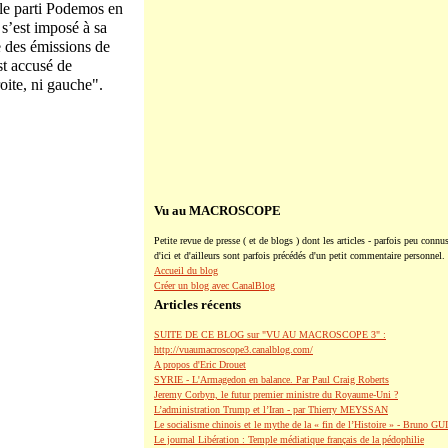
 le parti Podemos en
 s’est imposé à sa
e des émissions de
st accusé de
oite, ni gauche".
Vu au MACROSCOPE
Petite revue de presse ( et de blogs ) dont les articles - parfois peu connus
d'ici et d'ailleurs sont parfois précédés d'un petit commentaire personnel.
Accueil du blog
Créer un blog avec CanalBlog
Articles récents
SUITE DE CE BLOG sur "VU AU MACROSCOPE 3" :
http://vuaumacroscope3.canalblog.com/
A propos d'Eric Drouet
SYRIE - L'Armagedon en balance. Par Paul Craig Roberts
Jeremy Corbyn, le futur premier ministre du Royaume-Uni ?
L’administration Trump et l’Iran - par Thierry MEYSSAN
Le socialisme chinois et le mythe de la « fin de l’Histoire » - Bruno G
Le journal Libération : Temple médiatique français de la pédophilie