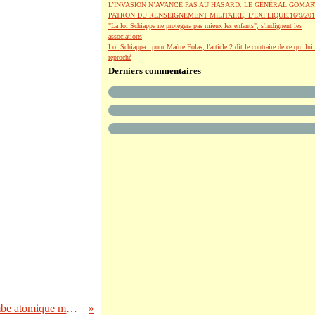
L’INVASION N’AVANCE PAS AU HASARD. LE GÉNÉRAL GOMAR
PATRON DU RENSEIGNEMENT MILITAIRE, L’EXPLIQUE.16/9/201
"La loi Schiappa ne protégera pas mieux les enfants", s'indignent les
associations
Loi Schiappa : pour Maître Eolas, l'article 2 dit le contraire de ce qui lui 
reproché
Derniers commentaires
La Banque du Japon sort la « bombe atomique monétaire »