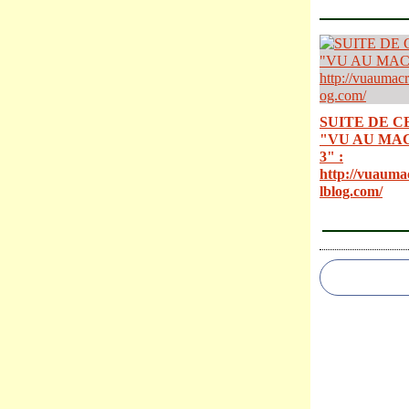
SUITE DE C
"VU AU MA
3" :
http://vuauma
lblog.com/