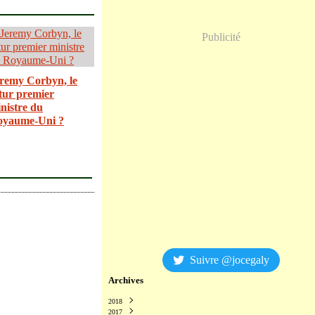
Publicité
remy Corbyn, le
tur premier
nistre du
oyaume-Uni ?
Suivre @jocegaly
Archives
2018
2017
Décembre
(2)