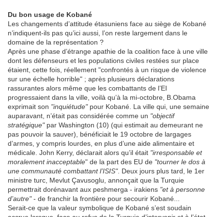
Du bon usage de Kobané
Les changements d’attitude étasuniens face au siège de Kobané
n’indiquent-ils pas qu’ici aussi, l’on reste largement dans le
domaine de la représentation ?
Après une phase d’étrange apathie de la coalition face à une ville
dont les défenseurs et les populations civiles restées sur place
étaient, cette fois, réellement "confrontés à un risque de violence
sur une échelle horrible" ; après plusieurs déclarations
rassurantes alors même que les combattants de l’EI
progressaient dans la ville, voilà qu’à la mi-octobre, B.Obama
exprimait son
"inquiétude"
pour Kobané. La ville qui, une semaine
auparavant, n’était pas considérée comme un
"objectif
stratégique"
par Washington (10) (qui estimait au demeurant ne
pas pouvoir la sauver), bénéficiait le 19 octobre de largages
d’armes, y compris lourdes, en plus d’une aide alimentaire et
médicale. John Kerry, déclarait alors qu’il était
"irresponsable et
moralement inacceptable
" de la part des EU de
"tourner le dos à
une communauté combattant l’ISIS"
. Deux jours plus tard, le 1er
ministre turc, Mevlut Çavusoglu, annonçait que la Turquie
permettrait dorénavant aux peshmerga - irakiens
"et à personne
d’autre"
- de franchir la frontière pour secourir Kobané...
Serait-ce que la valeur symbolique de Kobané s’est soudain