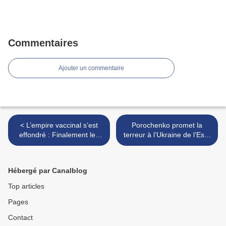
Commentaires
Ajouter un commentaire
< L’empire vaccinal s’est
Porochenko promet la
effondré : Finalement les
terreur à l’Ukraine de l’Est :
vaccins anti grippaux ne
une confrontation militaire
servent à rien !!!
entre la Troïka Ukraine-
Otan-USA et la Russie de >
Hébergé par Canalblog
Top articles
Pages
Contact