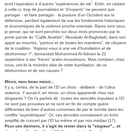
tend l’aspiration à d’autres "expériences de vie". Enfin, en cédant
à celle-ci, trop de journalistes et
"d’experts"
ne peuvent que
partager - et faire partager - la posture d’un Occident sur la
défensive, perdant également de vue les fondements historiques
et économiques de la violence proche-orientale. Rares sont ceux,
je pense, qui se sont penchés sur deux mots prononcés par le
porte-parole du
"Calife Ibrahim"
, Aboubakr Al-Baghdadi, dans son
appel au meurtre, "partout et de toutes les manières", de citoyens
de la coalition.
"Aspirez-vous à une vie d’humiliation et de
déshonneur ?"
, demandait Mohammed Al-Adnani le 22
septembre à ses "frères" arabo-musulmans. Mais combien, chez
nous, ont-ils la moindre idée de cette humiliation, de ce
déshonneur et de ses causes ?
Miroir, mon beau miroir...
Il y a, certes, de la part de l’
EI
un choix - délibéré - de l’ultra-
violence. Y aurait-il, en miroir, un choix apparenté chez nos
dirigeants ? On l’a parfois dit : toutes les atrocités imputées à l’
EI
ne sont pas prouvées et ne sont en fin de compte guère
différentes de bien d’autres commises de par le monde dans les
conflits
"asymétriques"
. Or, ces atrocités connaissent un écho
amplifié de concert par l’
EI
lui-même et par nos médias (17).
Pour ces derniers, il s’agit de rester dans la
"stupeur"
... et