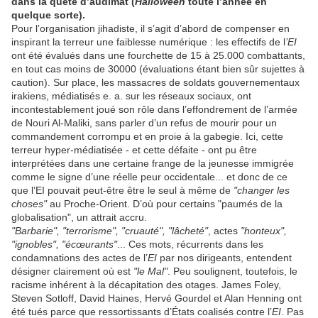
dans la quête d’audimat (
Halloween
toute l’année en
quelque sorte).
Pour l’organisation jihadiste, il s’agit d’abord de compenser en
inspirant la terreur une faiblesse numérique : les effectifs de l
’EI
ont été évalués dans une fourchette de 15 à 25.000 combattants,
en tout cas moins de 30000 (évaluations étant bien sûr sujettes à
caution). Sur place, les massacres de soldats gouvernementaux
irakiens, médiatisés e. a. sur les réseaux sociaux, ont
incontestablement joué son rôle dans l’effondrement de l’armée
de Nouri Al-Maliki, sans parler d’un refus de mourir pour un
commandement corrompu et en proie à la gabegie. Ici, cette
terreur hyper-médiatisée - et cette défaite - ont pu être
interprétées dans une certaine frange de la jeunesse immigrée
comme le signe d’une réelle peur occidentale... et donc de ce
que l’EI pouvait peut-être être le seul à même de
"changer les
choses"
au Proche-Orient. D’où pour certains "paumés de la
globalisation", un attrait accru.
"Barbarie", "terrorisme", "cruauté", "lâcheté"
, actes
"honteux",
"ignobles", "écœurants"
... Ces mots, récurrents dans les
condamnations des actes de l’
EI
par nos dirigeants, entendent
désigner clairement où est
"le Mal"
. Peu soulignent, toutefois, le
racisme inhérent à la décapitation des otages. James Foley,
Steven Sotloff, David Haines, Hervé Gourdel et Alan Henning ont
été tués parce que ressortissants d’États coalisés contre l’
EI
. Pas