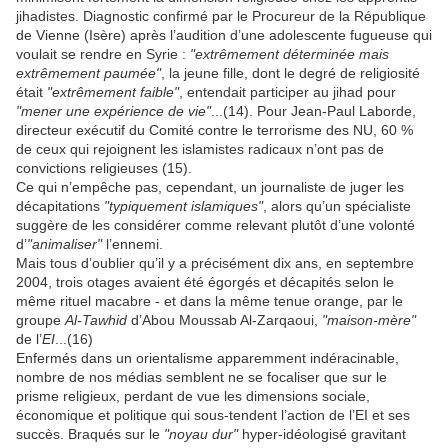
jihadistes. Diagnostic confirmé par le Procureur de la République
de Vienne (Isère) après l’audition d’une adolescente fugueuse qui
voulait se rendre en Syrie :
"extrêmement déterminée mais
extrêmement paumée"
, la jeune fille, dont le degré de religiosité
était
"extrêmement faible"
, entendait participer au jihad pour
"mener une expérience de vie"
...(14). Pour Jean-Paul Laborde,
directeur exécutif du Comité contre le terrorisme des NU, 60 %
de ceux qui rejoignent les islamistes radicaux n’ont pas de
convictions religieuses (15).
Ce qui n’empêche pas, cependant, un journaliste de juger les
décapitations
"typiquement islamiques"
, alors qu’un spécialiste
suggère de les considérer comme relevant plutôt d’une volonté
d’
"animaliser"
l’ennemi.
Mais tous d’oublier qu’il y a précisément dix ans, en septembre
2004, trois otages avaient été égorgés et décapités selon le
même rituel macabre - et dans la même tenue orange, par le
groupe
Al-Tawhid
d’Abou Moussab Al-Zarqaoui,
"maison-mère"
de l’
EI
...(16)
Enfermés dans un orientalisme apparemment indéracinable,
nombre de nos médias semblent ne se focaliser que sur le
prisme religieux, perdant de vue les dimensions sociale,
économique et politique qui sous-tendent l’action de l’EI et ses
succès. Braqués sur le
"noyau dur"
hyper-idéologisé gravitant