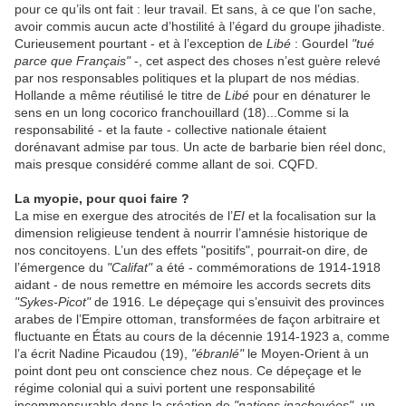
pour ce qu’ils ont fait : leur travail. Et sans, à ce que l’on sache,
avoir commis aucun acte d’hostilité à l’égard du groupe jihadiste.
Curieusement pourtant - et à l’exception de
Libé
: Gourdel
"tué
parce que Français"
-, cet aspect des choses n’est guère relevé
par nos responsables politiques et la plupart de nos médias.
Hollande a même réutilisé le titre de
Libé
pour en dénaturer le
sens en un long cocorico franchouillard (18)...Comme si la
responsabilité - et la faute - collective nationale étaient
dorénavant admise par tous. Un acte de barbarie bien réel donc,
mais presque considéré comme allant de soi. CQFD.
La myopie, pour quoi faire ?
La mise en exergue des atrocités de l’
EI
et la focalisation sur la
dimension religieuse tendent à nourrir l’amnésie historique de
nos concitoyens. L’un des effets "positifs", pourrait-on dire, de
l’émergence du
"Califat"
a été - commémorations de 1914-1918
aidant - de nous remettre en mémoire les accords secrets dits
"Sykes-Picot"
de 1916. Le dépeçage qui s’ensuivit des provinces
arabes de l’Empire ottoman, transformées de façon arbitraire et
fluctuante en États au cours de la décennie 1914-1923 a, comme
l’a écrit Nadine Picaudou (19),
"ébranlé"
le Moyen-Orient à un
point dont peu ont conscience chez nous. Ce dépeçage et le
régime colonial qui a suivi portent une responsabilité
incommensurable dans la création de
"nations inachevées"
, un