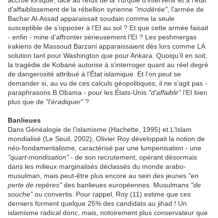
accrue lorsque, face au refus de la Turquie d’intervenir et à l’état
d’affaiblissement de la rébellion syrienne
"modérée"
, l’armée de
Bachar Al-Assad apparaissait soudain comme la seule
susceptible de s’opposer à l’EI au sol ? Et que cette armée faisait
- enfin - mine d’affronter sérieusement l’EI ? Les peshmergas
irakiens de Massoud Barzani apparaissaient dès lors comme LA
solution tant pour Washington que pour Ankara. Quoiqu’il en soit,
la tragédie de Kobané autorise à s’interroger quant au réel degré
de dangerosité attribué à l’État islamique. Et l’on peut se
demander si, au vu de ces calculs géopolitiques, il ne s’agit pas -
paraphrasons B.Obama - pour les États-Unis
"d’affaiblir"
l’EI bien
plus que de
"l’éradiquer"
?
Banlieues
Dans Généalogie de l’islamisme (Hachette, 1995) et L’Islam
mondialisé (Le Seuil, 2002), Olivier Roy développait la notion de
néo-fondamentalisme, caractérisé par une lumpenisation - une
"quart-mondisation"
- de son recrutement, opérant désormais
dans les milieux marginalisés déclassés du monde arabo-
musulman, mais peut-être plus encore au sein des jeunes
"en
perte de repères"
des banlieues européennes. Musulmans
"de
souche"
ou convertis. Pour rappel, Roy (11) estime que ces
derniers forment quelque 25% des candidats au jihad ! Un
islamisme radical donc, mais, notoirement plus conservateur que