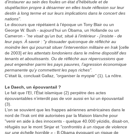
d’instaurer au sein des foules un état d’hébétude et de
stupéfaction propre à désarmer en elles toute réflexion sur leur
destin à long terme et sur leurs implications dans le concert des
nations"
.
Le discours que répétaient à l’époque un Tony Blair ou un
George W. Bush - aujourd’hui un Obama, un Hollande ou un
Cameron -
"ne visait qu’un but, situé à l’intérieur - j’insiste - de
leur pays. À savoir : "y dissuader quiconque de réfléchir au
moindre lien qui pourrait situer l’intervention militaire en Irak
[celle
de 2003]
et les attentats londoniens dans le même dispositif des
tenants et aboutissants. Ou de réfléchir aux répercussions que
peut engendrer parmi les pays pauvres, l’agression économique
permanente qu’y commettent les pays riches".
C’était là, concluait Gallaz,
"organiser la myopie"
(1). La nôtre.
Le Daech, un épouvantail ?
Le fait que l’EI, l’État islamique (2) perpètre des actes
épouvantables n’interdit pas de voir aussi en lui un épouvantail
(3).
L’on se souvient que les frappes aériennes américaines dans le
nord de l’Irak ont été autorisées par la Maison blanche pour
"venir en aide à des innocents - quelque 40.000 yézidis, disait-on,
réfugiés sur le mont Sinjar et
"confrontés à un risque de violence
sur une échelle horrible »
- B.Obama évoquant un risque de