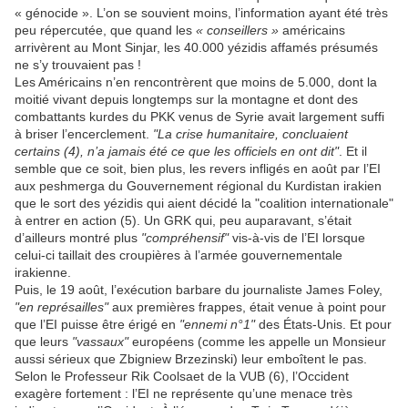
« génocide ». L’on se souvient moins, l’information ayant été très
peu répercutée, que quand les
« conseillers »
américains
arrivèrent au Mont Sinjar, les 40.000 yézidis affamés présumés
ne s’y trouvaient pas !
Les Américains n’en rencontrèrent que moins de 5.000, dont la
moitié vivant depuis longtemps sur la montagne et dont des
combattants kurdes du PKK venus de Syrie avait largement suffi
à briser l’encerclement.
"La crise humanitaire, concluaient
certains (4), n’a jamais été ce que les officiels en ont dit"
. Et il
semble que ce soit, bien plus, les revers infligés en août par l’EI
aux peshmerga du Gouvernement régional du Kurdistan irakien
que le sort des yézidis qui aient décidé la "coalition internationale"
à entrer en action (5). Un GRK qui, peu auparavant, s’était
d’ailleurs montré plus
"compréhensif"
vis-à-vis de l’EI lorsque
celui-ci taillait des croupières à l’armée gouvernementale
irakienne.
Puis, le 19 août, l’exécution barbare du journaliste James Foley,
"en représailles"
aux premières frappes, était venue à point pour
que l’EI puisse être érigé en
"ennemi n°1"
des États-Unis. Et pour
que leurs
"vassaux"
européens (comme les appelle un Monsieur
aussi sérieux que Zbigniew Brzezinski) leur emboîtent le pas.
Selon le Professeur Rik Coolsaet de la VUB (6), l’Occident
exagère fortement : l’EI ne représente qu’une menace très