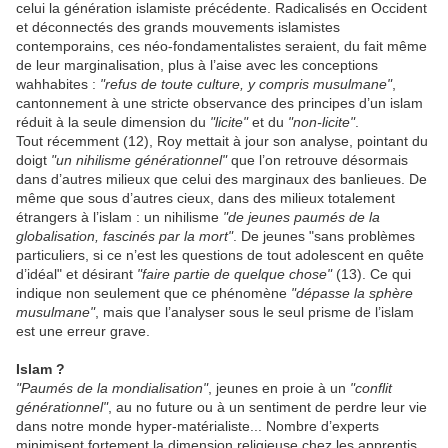
celui la génération islamiste précédente. Radicalisés en Occident
et déconnectés des grands mouvements islamistes
contemporains, ces néo-fondamentalistes seraient, du fait même
de leur marginalisation, plus à l’aise avec les conceptions
wahhabites :
"refus de toute culture, y compris musulmane"
,
cantonnement à une stricte observance des principes d’un islam
réduit à la seule dimension du
"licite"
et du
"non-licite"
.
Tout récemment (12), Roy mettait à jour son analyse, pointant du
doigt
"un nihilisme générationnel"
que l’on retrouve désormais
dans d’autres milieux que celui des marginaux des banlieues. De
même que sous d’autres cieux, dans des milieux totalement
étrangers à l’islam : un nihilisme
"de jeunes paumés de la
globalisation, fascinés par la mort"
. De jeunes "sans problèmes
particuliers, si ce n’est les questions de tout adolescent en quête
d’idéal" et désirant
"faire partie de quelque chose"
(13). Ce qui
indique non seulement que ce phénomène
"dépasse la sphère
musulmane"
, mais que l’analyser sous le seul prisme de l’islam
est une erreur grave.
Islam ?
"Paumés de la mondialisation"
, jeunes en proie à un
"conflit
générationnel"
, au no future ou à un sentiment de perdre leur vie
dans notre monde hyper-matérialiste... Nombre d’experts
minimisent fortement la dimension religieuse chez les apprentis