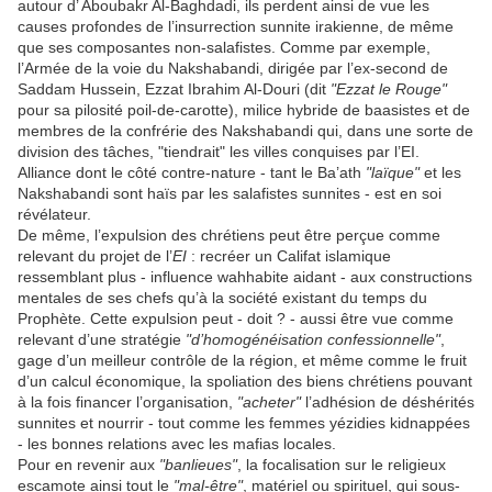
autour d’ Aboubakr Al-Baghdadi, ils perdent ainsi de vue les
causes profondes de l’insurrection sunnite irakienne, de même
que ses composantes non-salafistes. Comme par exemple,
l’Armée de la voie du Nakshabandi, dirigée par l’ex-second de
Saddam Hussein, Ezzat Ibrahim Al-Douri (dit
"Ezzat le Rouge"
pour sa pilosité poil-de-carotte), milice hybride de baasistes et de
membres de la confrérie des Nakshabandi qui, dans une sorte de
division des tâches, "tiendrait" les villes conquises par l’EI.
Alliance dont le côté contre-nature - tant le Ba’ath
"laïque"
et les
Nakshabandi sont haïs par les salafistes sunnites - est en soi
révélateur.
De même, l’expulsion des chrétiens peut être perçue comme
relevant du projet de l’
EI
: recréer un Califat islamique
ressemblant plus - influence wahhabite aidant - aux constructions
mentales de ses chefs qu’à la société existant du temps du
Prophète. Cette expulsion peut - doit ? - aussi être vue comme
relevant d’une stratégie
"d’homogénéisation confessionnelle"
,
gage d’un meilleur contrôle de la région, et même comme le fruit
d’un calcul économique, la spoliation des biens chrétiens pouvant
à la fois financer l’organisation,
"acheter"
l’adhésion de déshérités
sunnites et nourrir - tout comme les femmes yézidies kidnappées
- les bonnes relations avec les mafias locales.
Pour en revenir aux
"banlieues"
, la focalisation sur le religieux
escamote ainsi tout le
"mal-être"
, matériel ou spirituel, qui sous-