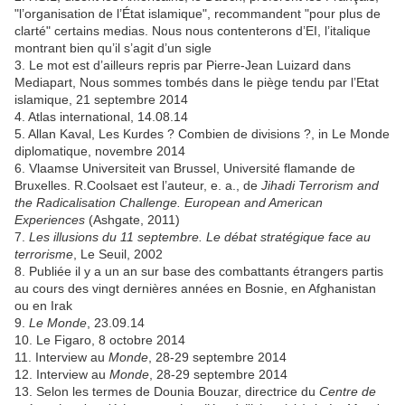
"l’organisation de l’État islamique", recommandent "pour plus de
clarté" certains medias. Nous nous contenterons d’EI, l’italique
montrant bien qu’il s’agit d’un sigle
3. Le mot est d’ailleurs repris par Pierre-Jean Luizard dans
Mediapart, Nous sommes tombés dans le piège tendu par l’Etat
islamique, 21 septembre 2014
4. Atlas international, 14.08.14
5. Allan Kaval, Les Kurdes ? Combien de divisions ?, in Le Monde
diplomatique, novembre 2014
6. Vlaamse Universiteit van Brussel, Université flamande de
Bruxelles. R.Coolsaet est l’auteur, e. a., de
Jihadi Terrorism and
the Radicalisation Challenge. European and American
Experiences
(Ashgate, 2011)
7.
Les illusions du 11 septembre. Le débat stratégique face au
terrorisme
, Le Seuil, 2002
8. Publiée il y a un an sur base des combattants étrangers partis
au cours des vingt dernières années en Bosnie, en Afghanistan
ou en Irak
9.
Le Monde
, 23.09.14
10. Le Figaro, 8 octobre 2014
11. Interview au
Monde
, 28-29 septembre 2014
12. Interview au
Monde
, 28-29 septembre 2014
13. Selon les termes de Dounia Bouzar, directrice du
Centre de