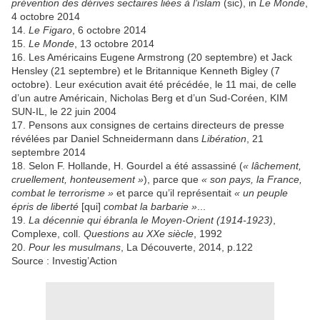
prévention des dérives sectaires liées à l’islam
(sic), in
Le Monde
,
4 octobre 2014
14.
Le Figaro
, 6 octobre 2014
15.
Le Monde
, 13 octobre 2014
16. Les Américains Eugene Armstrong (20 septembre) et Jack
Hensley (21 septembre) et le Britannique Kenneth Bigley (7
octobre). Leur exécution avait été précédée, le 11 mai, de celle
d’un autre Américain, Nicholas Berg et d’un Sud-Coréen, KIM
SUN-IL, le 22 juin 2004
17. Pensons aux consignes de certains directeurs de presse
révélées par Daniel Schneidermann dans
Libération
, 21
septembre 2014
18. Selon F. Hollande, H. Gourdel a été assassiné (
« lâchement,
cruellement, honteusement »
), parce que
« son pays, la France,
combat le terrorisme »
et parce qu’il représentait
« un peuple
épris de liberté
[qui]
combat la barbarie »
...
19.
La décennie qui ébranla le Moyen-Orient (1914-1923)
,
Complexe, coll.
Questions au XXe siècle
, 1992
20.
Pour les musulmans
, La Découverte, 2014, p.122
Source : Investig’Action