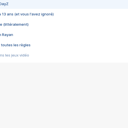
 DayZ
 a 13 ans (et vous l'avez ignoré)
e (littéralement)
im Rayan
 toutes les règles
s les jeux vidéo
us choquant de Rockstar ? - Le scandale BULLY
e plus moche de Steam
du RÊVE tourne au CAUCHEMAR
pendant 8 heures
it… à tort
umiliés par un jeu vidéo
ire - Final Fantasy 8