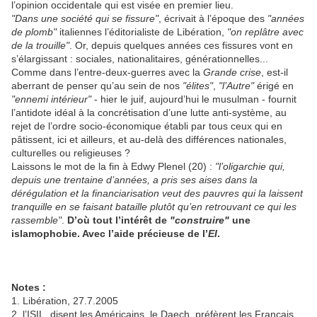
l’opinion occidentale qui est visée en premier lieu.
"Dans une société qui se fissure"
, écrivait à l’époque des
"années
de plomb"
italiennes l’éditorialiste de Libération,
"on replâtre avec
de la trouille"
. Or, depuis quelques années ces fissures vont en
s’élargissant : sociales, nationalitaires, générationnelles...
Comme dans l’entre-deux-guerres avec la
Grande crise
, est-il
aberrant de penser qu’au sein de nos
"élites"
,
"l’Autre"
érigé en
"ennemi intérieur"
- hier le juif, aujourd’hui le musulman - fournit
l’antidote idéal à la concrétisation d’une lutte anti-système, au
rejet de l’ordre socio-économique établi par tous ceux qui en
pâtissent, ici et ailleurs, et au-delà des différences nationales,
culturelles ou religieuses ?
Laissons le mot de la fin à Edwy Plenel (20) :
"l’oligarchie qui,
depuis une trentaine d’années, a pris ses aises dans la
dérégulation et la financiarisation veut des pauvres qui la laissent
tranquille en se faisant bataille plutôt qu’en retrouvant ce qui les
rassemble"
.
D’où tout l’intérêt de
"construire"
une
islamophobie. Avec l’aide précieuse de l’
EI
.
Notes :
1. Libération, 27.7.2005
2. l’ISIL, disent les Américains, le Daech, préfèrent les Français,