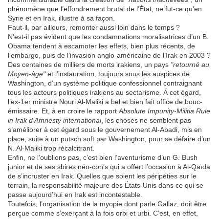
phénomène que l’effondrement brutal de l’État, ne fut-ce qu’en
Syrie et en Irak, illustre à sa façon.
Faut-il, par ailleurs, remonter aussi loin dans le temps ?
N’est-il pas évident que les condamnations moralisatrices d’un B.
Obama tendent à escamoter les effets, bien plus récents, de
l’embargo, puis de l’invasion anglo-américaine de l’Irak en 2003 ?
Des centaines de milliers de morts irakiens, un pays
"retourné au
Moyen-âge"
et l’instauration, toujours sous les auspices de
Washington, d’un système politique confessionnel contraignant
tous les acteurs politiques irakiens au sectarisme. Á cet égard,
l’ex-1er ministre Nouri Al-Maliki a bel et bien fait office de bouc-
émissaire. Et, à en croire le rapport
Absolute Impunity-Militia Rule
in Irak d’Amnesty international
, les choses ne semblent pas
s’améliorer à cet égard sous le gouvernement Al-Abadi, mis en
place, suite à un putsch soft par Washington, pour se défaire d’un
N. Al-Maliki trop récalcitrant.
Enfin, ne l’oublions pas, c’est bien l’aventurisme d’un G. Bush
junior et de ses sbires néo-con’s qui a offert l’occasion à Al-Qaïda
de s’incruster en Irak. Quelles que soient les péripéties sur le
terrain, la responsabilité majeure des États-Unis dans ce qui se
passe aujourd’hui en Irak est incontestable.
Toutefois, l’organisation de la myopie dont parle Gallaz, doit être
perçue comme s’exerçant à la fois orbi et urbi. C’est, en effet,