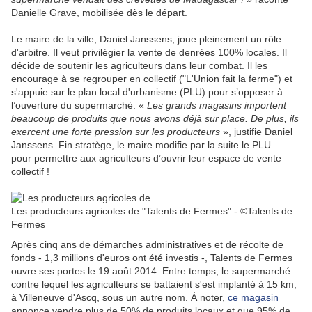
Danielle Grave, mobilisée dès le départ.
Le maire de la ville, Daniel Janssens, joue pleinement un rôle
d'arbitre. Il veut privilégier la vente de denrées 100% locales. Il
décide de soutenir les agriculteurs dans leur combat. Il les
encourage à se regrouper en collectif ("L'Union fait la ferme") et
s'appuie sur le plan local d'urbanisme (PLU) pour s’opposer à
l’ouverture du supermarché. «
Les grands magasins importent
beaucoup de produits que nous avons déjà sur place. De plus, ils
exercent une forte pression sur les producteurs
», justifie Daniel
Janssens. Fin stratège, le maire modifie par la suite le PLU…
pour permettre aux agriculteurs d’ouvrir leur espace de vente
collectif !
Les producteurs agricoles de "Talents de Fermes" - ©Talents de
Fermes
Après cinq ans de démarches administratives et de récolte de
fonds - 1,3 millions d'euros ont été investis -, Talents de Fermes
ouvre ses portes le 19 août 2014. Entre temps, le supermarché
contre lequel les agriculteurs se battaient s'est implanté à 15 km,
à Villeneuve d'Ascq, sous un autre nom. À noter,
ce magasin
annonce vendre plus de 50% de produits locaux et que 95% de