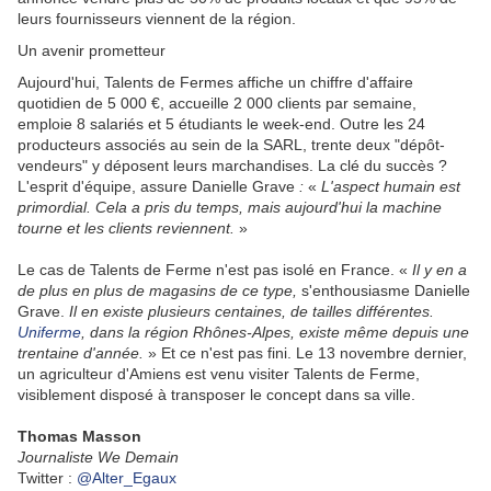
leurs fournisseurs viennent de la région.
Un avenir prometteur
Aujourd'hui, Talents de Fermes affiche un chiffre d'affaire
quotidien de 5 000 €, accueille 2 000 clients par semaine,
emploie 8 salariés et 5 étudiants le week-end. Outre les 24
producteurs associés au sein de la SARL, trente deux "dépôt-
vendeurs" y déposent leurs marchandises. La clé du succès ?
L'esprit d'équipe, assure Danielle Grave
:
«
L'aspect humain est
primordial. Cela a pris du temps, mais aujourd'hui la machine
tourne et les clients reviennent.
»
Le cas de Talents de Ferme n'est pas isolé en France. «
Il y en a
de plus en plus de magasins de ce type,
s'enthousiasme Danielle
Grave.
Il en existe plusieurs centaines, de tailles différentes.
Uniferme
, dans la région Rhônes-Alpes, existe même depuis une
trentaine d'année.
» Et ce n'est pas fini. Le 13 novembre dernier,
un agriculteur d'Amiens est venu visiter Talents de Ferme,
visiblement disposé à transposer le concept dans sa ville.
Thomas Masson
Journaliste We Demain
Twitter :
@Alter_Egaux