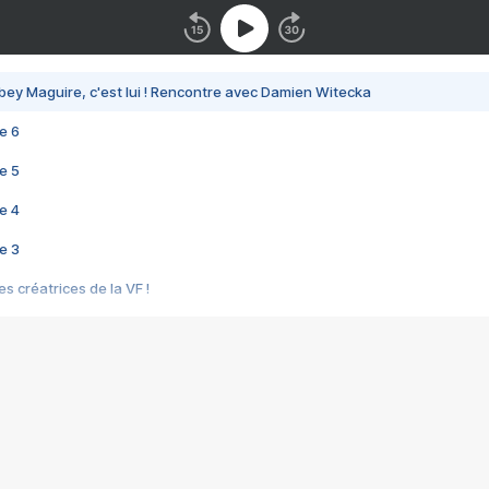
bey Maguire, c'est lui ! Rencontre avec Damien Witecka
e 6
e 5
e 4
e 3
s créatrices de la VF !
e 2
e 1
e Mektoub My Love arrive enfin ! Rencontre avec Shaïn Boumedine et Sal
i : après Toni en famille
elle réalise le bouleversant Dites lui que je l'aime