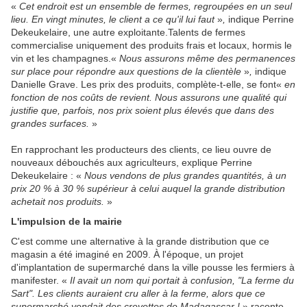
«
Cet endroit est un ensemble de fermes, regroupées en un seul
lieu. En vingt minutes, le client a ce qu'il lui faut
»
,
indique Perrine
Dekeukelaire, une autre exploitante.Talents de fermes
commercialise uniquement des produits frais et locaux, hormis le
vin et les champagnes.«
Nous assurons même des permanences
sur place pour répondre aux questions de la clientèle
»
,
indique
Danielle Grave. Les prix des produits, complète-t-elle, se font«
en
fonction de nos coûts de revient. Nous assurons une qualité qui
justifie que, parfois, nos prix soient plus élevés que dans des
grandes surfaces.
»
En rapprochant les producteurs des clients, ce lieu ouvre de
nouveaux débouchés aux agriculteurs, explique Perrine
Dekeukelaire : «
Nous vendons de plus grandes quantités, à un
prix 20 % à 30 % supérieur à celui auquel la grande distribution
achetait nos produits.
»
L'impulsion de la mairie
C'est comme une alternative à la grande distribution que ce
magasin a été imaginé en 2009. À l'époque, un projet
d'implantation de supermarché dans la ville pousse les fermiers à
manifester. «
Il avait un nom qui portait à confusion, "La ferme du
Sart". Les clients auraient cru aller à la ferme, alors que ce
supermarché vendait des crevettes de Madagascar !
» raconte