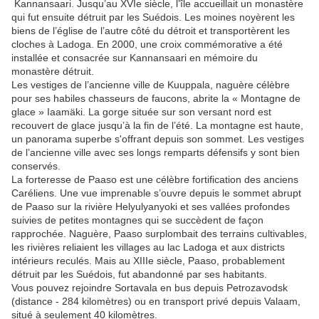
Kannansaari. Jusqu’au XVIe siècle, l’île accueillait un monastère
qui fut ensuite détruit par les Suédois. Les moines noyèrent les
biens de l’église de l’autre côté du détroit et transportèrent les
cloches à Ladoga. En 2000, une croix commémorative a été
installée et consacrée sur Kannansaari en mémoire du
monastère détruit.
Les vestiges de l’ancienne ville de Kuuppala, naguère célèbre
pour ses habiles chasseurs de faucons, abrite la « Montagne de
glace » Iaamäki. La gorge située sur son versant nord
est
recouvert de
glace jusqu’à la fin de l’été. La montagne est haute,
un panorama superbe s'offrant depuis son sommet.
Les vestiges
de l’ancienne ville avec ses longs remparts défensifs y sont bien
conservés.
La forteresse de Paaso est une célèbre fortification des anciens
Caréliens. Une vue imprenable s’ouvre depuis le sommet abrupt
de Paaso sur la rivière Helyulyanyoki et ses vallées profondes
suivies de petites montagnes
qui se succèdent de façon
rapproché
e. Naguère, Paaso surplombait des terrains cultivables,
les rivières reliaient les villages au lac Ladoga et aux districts
intérieur
s reculés
. Mais au XIIIe siècle, Paaso, probablement
détruit par les Suédois, fut abandonné par ses habitants.
Vous pouvez rejoindre Sortavala en bus depuis Petrozavodsk
(distance - 284 kilomètres) ou en transport privé depuis Valaam,
situé à seulement 40 kilomètres.