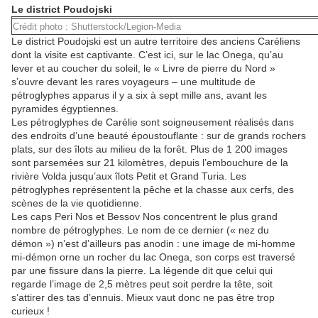
Le district Poudojski
Crédit photo : Shutterstock/Legion-Media
Le district Poudojski
est un autre territoire des anciens Caréliens
dont la visite est captivante
. C’est ici, sur le lac Onega, qu’au
lever et au coucher du soleil,
l
e « Livre de pierre du Nord »
s’ouvre devant les rares voyageurs – une multitude de
pétroglyphes apparus il y a six à sept mille ans, avant les
pyramides égyptiennes.
Les pétroglyphes de Carélie sont soigneusement réalisés dans
des endroits d’une beauté époustouflante : sur de grands rochers
plats, sur des îlots au milieu de la forêt. Plus de 1 200 image
s
sont parsemées sur
21 kilomètres, depuis l’embouchure de la
rivière Volda jusqu’aux îlots Petit et Grand Turia. Les
pétroglyphes représentent la pêche et la chasse aux cerfs, des
scènes de la vie quotidienne.
Les caps Peri Nos et Bes
s
ov Nos concentrent le p
lus grand
nombre
de pétroglyphes. Le nom de ce dernier (« nez du
démon ») n’est d’ailleur
s
pas anodin : une image de mi-homme
mi-démon orne un rocher du lac Onega, son corps est traversé
par une fissure dans la pierre. La légende dit que celui qui
regarde l’image de 2,5 mètres peut soit perdre la tête, soit
s’attirer des tas d’ennuis
. Mieux vaut donc ne pas
être trop
curieux !