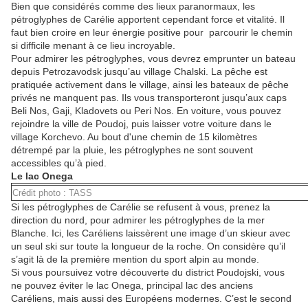
Bien que considérés comme
des lieux paranormaux
, les
pétroglyphes de Carélie apportent
cependant
force et vitalité.
Il
faut bien
croire en leur énergie positive pour
parcourir le chemin
si difficile menant à
ce lieu incroyable.
Pour admirer les pétroglyphes, vous devrez emprunter un bateau
depuis Petrozavodsk jusqu’au village Chalski. La pêche est
pratiquée activement dans le village, ainsi les bateaux de pêche
privés
ne
manquent pas. Ils vous transporteront jusqu’aux caps
Beli Nos, Gaji, Kladovets ou Peri Nos. En voiture, vous pouvez
rejoindre la ville de Poudoj, puis laisser votre voiture dans le
village Korchevo.
Au bout d'une
chemin de 15 kilomètres
détrempé par la pluie, les pétroglyphes ne sont souvent
accessibles qu’à pied.
Le lac Onega
Crédit photo : TASS
Si les pétroglyphes de Carélie
se refusent
à vous, prenez la
direction du nord, pour admirer les pétroglyphes de la mer
Blanche. Ici, les Caréliens laissèrent une image d’un skieur avec
un seul ski
sur
toute la longueur de la roche. On considère qu’il
s’agit là de la première mention du sport alpin au monde.
Si vous poursuivez votre découverte du district Poudojski, vous
ne pouvez éviter le lac Onega,
p
rincipal lac des anciens
Caréliens, mais aussi des Européens modernes. C’est le second