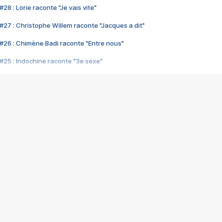
28 : Lorie raconte "Je vais vite"
#27 : Christophe Willem raconte "Jacques a dit"
#26 : Chimène Badi raconte "Entre nous"
#25 : Indochine raconte "3e sexe"
#24 : Zaho raconte "C'est chelou"
#23 : Patrick Bruel raconte "Au café des délices"
#22 : Kyo raconte "Le chemin"
#21 : Nolwenn Leroy raconte "Cassé"
#20 : Patrick Hernandez raconte "Born to be alive"
#19 : Lorie raconte "Près de moi"
#18 : Michael Jones raconte "A nos actes manqués" (avec Jean-Jacque
#17 : Khaled raconte "Aïcha"
#16 : Corneille raconte "Parce qu'on vient de loin"