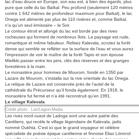
lac d’eau douce en Europe, son eau est, à bien des égards, plus
pure que celle du lac Baïkal. Peu profond (seulement 120 mètres
contre 1 642 mètres de profondeur maximum pour Baïkal), le lac
Onega est alimenté par plus de 110 rivières et, comme Baïkal,
n’a qu’un seul émissaire – le Svir.
Le contour étroit et allongé du lac est bordé par des rives
rocheuses qui forment de nombreux îlots. Le paysage est rude,
romantique et même fabuleux. Relisez
Kalevala,
scrutez la forêt
dense qui semble se refléter sur la surface de l’eau et vous aurez
l’impression de voir le maître de la forêt Tapio et son épouse
Mielikki passer entre les pins,
clé
s des réserves et
des
granges
forestières à la main.
Le monastère pour hommes de Mourom, fondé en 1350 par
Lazare de Mourom, s’installa sur la rive
orientale
du lac Onega.
La relique de Lazare est conservée près de l’autel de la
cathédrale du Précurseur qu’il fonda également. En 1918, le
monastère fut fermé et n’a été reconstruit qu’en 1991.
Le village Kalevala
Crédit photo : Lori/Legion-Media
Les rives nord-ouest de Ladoga sont une autre patrie des
Caréliens, qui
recèle
le village légendaire de Kalevala,
jadis
nommé
Oukhta. C’est ici que le grand voyageur et célèbre
spécialiste
de
p
oésie épique carélienne et finnoise Elias Lönnrot