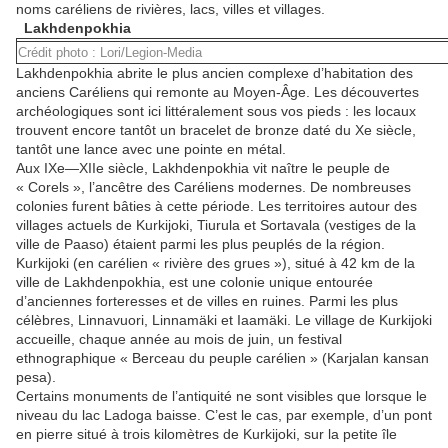
noms caréliens
de
rivières, lacs, villes et villages.
Lakhdenpokhia
Crédit photo : Lori/Legion-Media
Lakhdenpokhia abrite le plus ancien complexe d’habitatio
n
des
anciens Caréliens qui remonte au Moyen-Âge. Les découvertes
archéologiques sont ici littéralement sous vos pieds : les locaux
trouvent encore tantôt un bracelet de bronze daté du Xe siècle,
tantôt une lance avec une pointe en métal.
Au
x
IXe—XIIe siècle, Lakhdenpokhia vit naître le peuple de
« Corels », l’ancêtre des Caréliens modernes. De nombreuses
colonies furent bâties à cette période. Les territoires autour des
villages actuels de Kurkijoki, Tiurula et Sortavala (vestiges de la
ville de Paaso) étaient parmi les plus peup
lé
s de la région.
Kurkijoki (en carélien « rivière des grues »), situé à 42 km de la
ville de Lakhdenpokhia, est une colonie unique entourée
d’anciennes forteresses et de villes en ruines. Parmi les plus
célèbres, Linnavuori, Linnamäki et Iaamäki. Le village de Kurkijoki
accueille,
chaque année au mois de
juin, un festival
ethnographique « Berceau du peuple carélien » (Karjalan kansan
pesa).
Certains monuments de l’antiquité ne sont visibles que lorsque le
niveau du lac Ladoga baisse. C’est le cas, par exemple, d’un pont
en
pierre situé à trois kilomètres de Kurkijoki, sur la petite île