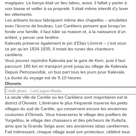
magiques. Le
banya
était un lieu tabou, aussi, il
fallait y parler à
voix basse
et veiller à sa propreté. Il était même interdit d’y laver
les vêtements.
Les artisans locaux fabriquent même des chapelles – amulettes
avec l'écorce de bouleau. Les Caréliens pensent que lorsqu
’on
fonde une
famille, il faut bâtir sa maison et, à la naissance d’un
enfant, y percer une fenêtre.
Kalevala préserve également le pin d’Elias Lönnrot – c’est sous
ce pin qu’en 1834-1835
,
il notait les runes des chanteurs
caréliens.
Vous pouvez rejoindre Kalevala par la gare de Kem, puis il faut
parcourir 180 km en transport privé jusqu’au village de Kalevala.
Depuis Petrozavodsk, un bus part tous les jours pour Kalevala.
La durée du voyage est de 9-10 heures.
Olonets
Crédit photo : Lori/Legion-Media
La seule ville de Carélie où les Caréliens sont majoritaires est le
district d’Olonets. L’itinéraire le plus fréquenté traverse les petits
villages du sud de Carélie
,
qui conservent encore les anciennes
coutumes d’Olonets. Vous traverserez le village des joailliers
de
Yurgelitsu, le village des chasseurs et des pêcheurs
de
Kuiteža,
ainsi que la Grande Selga avec ses anciennes isbas caréliennes.
Fait intéressant, chaque village avait son protecteur, célébré tous