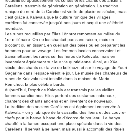
recueillit scrupuleusement les contes et les chants des anciens
Caréliens, transmis de génération en génération. La tradition
runique du nord de
la
Carélie
est vieille de p
lusieurs siècles, mais
c’est grâce à
Kalevala
que la culture runique des villages
caréliens fut conservée jusqu’à nos jours et acquit une célébrité
mondiale.
Les runes recueillies par Elias Lönnrot remontent au milieu du
1
er
millénaire. On ne les chantait pas sans raison, mais en
tricotant ou en tissant, en cueillant des baies ou en préparant les
hommes pour un voyage. Les femmes locales conservaient et
transmettaient les runes sur les héros de
Kalevala,
mais en
inventaient également sur leur vie quotidienne. Ainsi, au XXe
siècle, des chants sur la vie de kolkhoze et sur le voyage de Youri
Gagarine dans l’espace virent le jour. Le musée des chanteurs de
runes de Kalevala s’est installé dans la maison de Maria
Remchou, la plus célèbre barde.
Aujourd’hui, l’esprit de
Kalevala
est transmis par les vieilles
femmes caréliennes. Elles portent des costumes nationaux,
chantent des chants anciens et en inventent de nouveaux.
La tradition des anciens Caréliens est également conservée à
Kalevala – on y fabrique de la vaisselle, des fleurs et des couvre-
chefs pour l
e banya
à base de d'écorce de bouleau. Le
banya
chauf
fé
à la fumée occupait une place spéciale dans la vie des
Caréliens.
Il servait à se laver, mais aussi à
accomplir des rituels