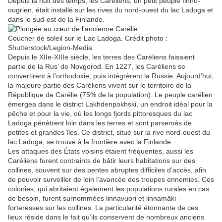
Depuis la nuit des temps, les Caréliens, un petit peuple finno-
ougrien, était installé sur les rives du nord-ouest du lac Ladoga et
dans le sud-est de la Finlande.
Coucher de soleil sur le Lac Ladoga. Crédit photo :
Shutterstock/Legion-Media
Depuis le XIIe-XIIIe siècle, les terres des Caréliens faisaient
partie de la Rus’ de Novgorod
. E
n 122
7,
les Caréliens se
convertirent à l’orthodoxie, puis intégrèrent la Russie. Aujourd’hui,
la majeure partie des Caréliens vivent sur le territoire de la
République de Carélie (75% de la population). Le peuple carélien
émergea dans le district Lakhdenpokhski, un endroit idéal pour la
pêche et pour la vie, où les longs fjords pittoresques du lac
Ladoga
pénètrent loin dans les terres
et sont parsemés de
petites et grandes îles. Ce district, situé sur la rive nord-ouest du
lac Ladoga, se trouve à la frontière avec la Finlande.
Les attaques des États voisins étaient fréquentes, a
ussi
les
Caréliens
furent
contraints de bâtir leurs habitations sur des
collines, souvent sur des pentes abruptes difficiles d’accès, afin
de pouvoir surveiller de loin l’avancée des troupes ennemies.
C
es
colonies, qui abritaient également les populations rurales en cas
de besoin, furent surnommées linnavuori et linnamäki –
forteresses sur les collines. La particularité étonnante de ces
lieux réside dans le fait qu’ils conservent de nombreux anciens