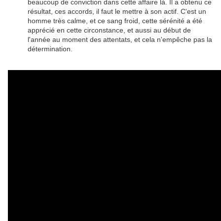
beaucoup de conviction dans cette affaire là. Il a obtenu ce
résultat, ces accords, il faut le mettre à son actif. C'est un
homme très calme, et ce sang froid, cette sérénité a été
apprécié en cette circonstance, et aussi au début de
l'année au moment des attentats, et cela n'empêche pas la
détermination.