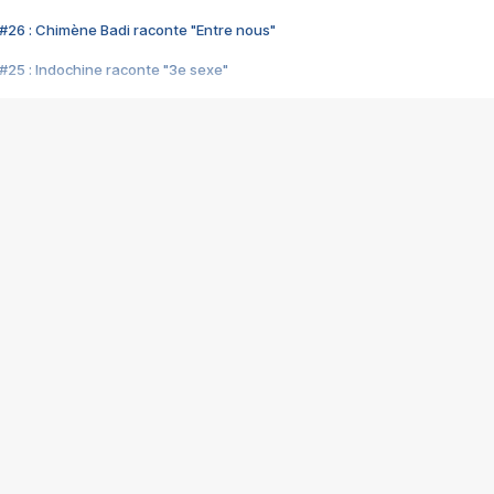
#26 : Chimène Badi raconte "Entre nous"
#25 : Indochine raconte "3e sexe"
#24 : Zaho raconte "C'est chelou"
#23 : Patrick Bruel raconte "Au café des délices"
#22 : Kyo raconte "Le chemin"
#21 : Nolwenn Leroy raconte "Cassé"
#20 : Patrick Hernandez raconte "Born to be alive"
#19 : Lorie raconte "Près de moi"
#18 : Michael Jones raconte "A nos actes manqués" (avec Jean-Jacque
#17 : Khaled raconte "Aïcha"
#16 : Corneille raconte "Parce qu'on vient de loin"
#15 : Indochine raconte "L'aventurier"