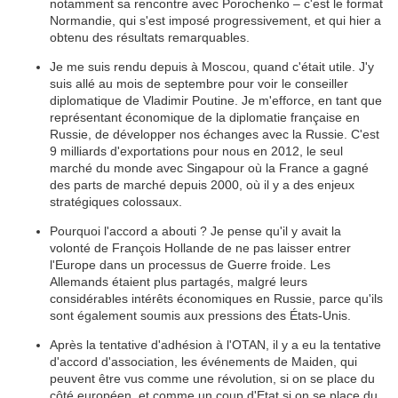
notamment sa rencontre avec Porochenko – c'est le format
Normandie, qui s'est imposé progressivement, et qui hier a
obtenu des résultats remarquables.
Je me suis rendu depuis à Moscou, quand c'était utile. J'y
suis allé au mois de septembre pour voir le conseiller
diplomatique de Vladimir Poutine. Je m'efforce, en tant que
représentant économique de la diplomatie française en
Russie, de développer nos échanges avec la Russie. C'est
9 milliards d'exportations pour nous en 2012, le seul
marché du monde avec Singapour où la France a gagné
des parts de marché depuis 2000, où il y a des enjeux
stratégiques colossaux.
Pourquoi l'accord a abouti ? Je pense qu'il y avait la
volonté de François Hollande de ne pas laisser entrer
l'Europe dans un processus de Guerre froide. Les
Allemands étaient plus partagés, malgré leurs
considérables intérêts économiques en Russie, parce qu'ils
sont également soumis aux pressions des États-Unis.
Après la tentative d'adhésion à l'OTAN, il y a eu la tentative
d'accord d'association, les événements de Maiden, qui
peuvent être vus comme une révolution, si on se place du
côté européen, et comme un coup d'Etat si on se place du