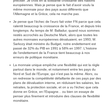
préciser. Je crois en la solidarité croissante des nations
européennes. Mais je pense que le fait d'avoir voulu la
même monnaie pour des pays aussi différents que
l'Allemagne et la Grèce, cela ne marche pas.
Je pense que l'échec de l'euro fait voter FN parce que cela
ralentit beaucoup la croissance de la France, et depuis très
longtemps. Au temps de M. Balladur, quand nous sommes
restés accrochés au Deutsche Mark, alors que toutes les
autres monnaies européennes dévaluaient, en 1993, M.
Sarkozy était ministre du Budget, notre endettement est
passé de 32% du PIB en 1991 à 58% en 1997. L'histoire
de l'endettement de la France tient beaucoup à nos
erreurs de politique monétaire.
La monnaie unique empêche une flexibilité qui est la règle
partout dans le monde, et notamment entre les pays du
Nord et Sud de l'Europe, qui n'est pas la même. Alors, ou
on redresse la compétitivité défaillante de ces pays par des
plans de dévaluation interne, en réduisant les salaires, les
retraites, la protection sociale, et on a vu l'échec que cela
donne en Grèce, en l'Espagne... ou bien on essaye de
penser plus finement et introduire des clauses de flexibilité
monétaire.