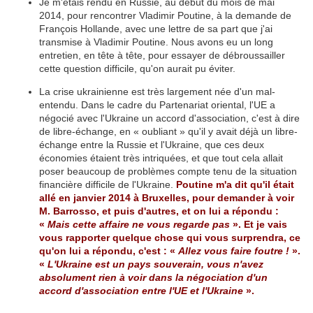
Je m'étais rendu en Russie, au début du mois de mai
2014, pour rencontrer Vladimir Poutine, à la demande de
François Hollande, avec une lettre de sa part que j'ai
transmise à Vladimir Poutine. Nous avons eu un long
entretien, en tête à tête, pour essayer de débroussailler
cette question difficile, qu'on aurait pu éviter.
La crise ukrainienne est très largement née d'un mal-
entendu. Dans le cadre du Partenariat oriental, l'UE a
négocié avec l'Ukraine un accord d'association, c'est à dire
de libre-échange, en « oubliant » qu'il y avait déjà un libre-
échange entre la Russie et l'Ukraine, que ces deux
économies étaient très intriquées, et que tout cela allait
poser beaucoup de problèmes compte tenu de la situation
financière difficile de l'Ukraine.
Poutine m'a dit qu'il était
allé en janvier 2014 à Bruxelles, pour demander à voir
M. Barrosso, et puis d'autres, et on lui a répondu :
«
Mais cette affaire ne vous regarde pas
». Et je vais
vous rapporter quelque chose qui vous surprendra, ce
qu'on lui a répondu, c'est : «
Allez vous faire foutre !
».
«
L'Ukraine est un pays souverain, vous n'avez
absolument rien à voir dans la négociation d'un
accord d'association entre l'UE et l'Ukraine
».