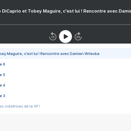
 DiCaprio et Tobey Maguire, c'est lui ! Rencontre avec Dam
bey Maguire, c'est lui ! Rencontre avec Damien Witecka
e 6
e 5
e 4
e 3
s créatrices de la VF !
e 2
e 1