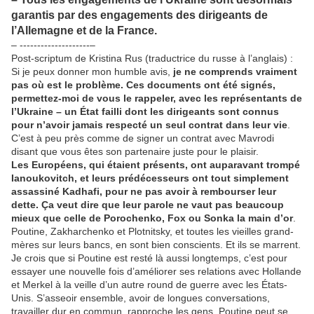
garantis par des engagements des dirigeants de
l’Allemagne et de la France.
– --------------------–
Post-scriptum de Kristina Rus (traductrice du russe à l’anglais) :
Si je peux donner mon humble avis,
je ne comprends vraiment
pas où est le problème. Ces documents ont été signés,
permettez-moi de vous le rappeler, avec les représentants de
l’Ukraine – un État failli dont les dirigeants sont connus
pour n’avoir jamais respecté un seul contrat dans leur vie
.
C’est à peu près comme de signer un contrat avec Mavrodi
disant que vous êtes son partenaire juste pour le plaisir.
Les Européens, qui étaient présents, ont auparavant trompé
Ianoukovitch, et leurs prédécesseurs ont tout simplement
assassiné Kadhafi, pour ne pas avoir à rembourser leur
dette. Ça veut dire que leur parole ne vaut pas beaucoup
mieux que celle de Porochenko, Fox ou Sonka la main d’or
.
Poutine, Zakharchenko et Plotnitsky, et toutes les vieilles grand-
mères sur leurs bancs, en sont bien conscients. Et ils se marrent.
Je crois que si Poutine est resté là aussi longtemps, c’est pour
essayer une nouvelle fois d’améliorer ses relations avec Hollande
et Merkel à la veille d’un autre round de guerre avec les États-
Unis. S’asseoir ensemble, avoir de longues conversations,
travailler dur en commun, rapproche les gens. Poutine peut se