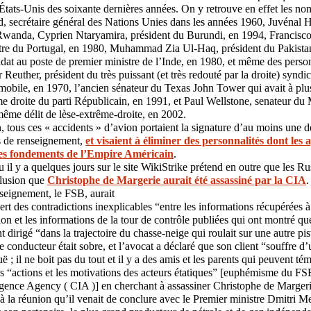
 États-Unis des soixante dernières années. On y retrouve en effet les n
 secrétaire général des Nations Unies dans les années 1960, Juvénal 
Rwanda, Cyprien Ntaryamira, président du Burundi, en 1994, Francisco
tre du Portugal, en 1980, Muhammad Zia Ul-Haq, président du Pakista
dat au poste de premier ministre de l’Inde, en 1980, et même des perso
euther, président du très puissant (et très redouté par la droite) syndic
mobile, en 1970, l’ancien sénateur du Texas John Tower qui avait à plus
me droite du parti Républicain, en 1991, et Paul Wellstone, senateur du
ême délit de lèse-extrême-droite, en 2002.
 tous ces « accidents » d’avion portaient la signature d’au moins une d
s de renseignement,
et visaient à éliminer des personnalités dont les 
es fondements de l’Empire Américain
.
u il y a quelques jours sur le site WikiStrike prétend en outre que les Ru
clusion que
Christophe de Margerie aurait été assassiné par la CIA
.
seignement, le FSB, aurait
t des contradictions inexplicables “entre les informations récupérées à 
ion et les informations de la tour de contrôle publiées qui ont montré que
 dirigé “dans la trajectoire du chasse-neige qui roulait sur une autre pist
e conducteur était sobre, et l’avocat a déclaré que son client “souffre d
ë ; il ne boit pas du tout et il y a des amis et les parents qui peuvent té
s “actions et les motivations des acteurs étatiques” [euphémisme du FS
igence Agency ( CIA )] en cherchant à assassiner Christophe de Margerie,
 à la réunion qu’il venait de conclure avec le Premier ministre Dmitri 