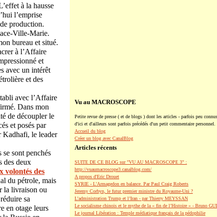
L’effet à la hausse
d’hui l’emprise
 de production.
ace-Ville-Marie.
on bureau et situé.
crer à l’Affaire
impressionné et
es avec un intérêt
trolière et des
tabli avec l’Affaire
Vu au MACROSCOPE
onfirmé. Dans mon
ité de découpler le
Petite revue de presse ( et de blogs ) dont les articles - parfois peu connus
cés et posés par
d'ici et d'ailleurs sont parfois précédés d'un petit commentaire personnel.
Accueil du blog
 Kadhafi, le leader
Créer un blog avec CanalBlog
Articles récents
s se sont penchés
rs des deux
SUITE DE CE BLOG sur "VU AU MACROSCOPE 3" :
http://vuaumacroscope3.canalblog.com/
x volontés des
A propos d'Eric Drouet
al du pétrole, mais
SYRIE - L'Armagedon en balance. Par Paul Craig Roberts
r la livraison ou
Jeremy Corbyn, le futur premier ministre du Royaume-Uni ?
 réduire sa
L’administration Trump et l’Iran - par Thierry MEYSSAN
Le socialisme chinois et le mythe de la « fin de l’Histoire » - Bruno G
re en otage leurs
Le journal Libération : Temple médiatique français de la pédophilie