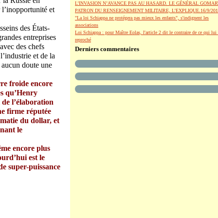
r la Russie en
L’INVASION N’AVANCE PAS AU HASARD. LE GÉNÉRAL GOMAR
l’inopportunité et
PATRON DU RENSEIGNEMENT MILITAIRE, L’EXPLIQUE.16/9/201
"La loi Schiappa ne protégera pas mieux les enfants", s'indignent les
associations
sseins des États-
Loi Schiappa : pour Maître Eolas, l'article 2 dit le contraire de ce qui lui 
grandes entreprises
reproché
 avec des chefs
Derniers commentaires
’industrie et de la
ns aucun doute une
re froide encore
res qu’Henry
 de l’élaboration
ne firme réputée
matie du dollar, et
nant le
même encore plus
ourd’hui est le
 de super-puissance