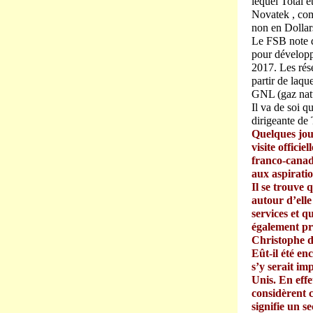
lequel Total e
Novatek , com
non en Dollar
Le FSB note q
pour développ
2017. Les rése
partir de laqu
GNL (gaz natu
Il va de soi 
dirigeante de
Quelques jou
visite offici
franco-canad
aux aspirati
Il se trouve 
autour d’elle
services et 
également pré
Christophe d
Eût-il été en
s’y serait im
Unis. En effe
considèrent 
signifie un s