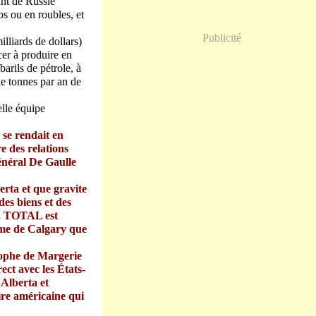
ant de Russie
s ou en roubles, et
Publicité
liards de dollars)
er à produire en
arils de pétrole, à
de tonnes par an de
elle équipe
 se rendait en
e des relations
énéral De Gaulle
erta et que gravite
des biens et des
d. TOTAL est
orme de Calgary que
stophe de Margerie
ect avec les États-
 Alberta et
re américaine qui