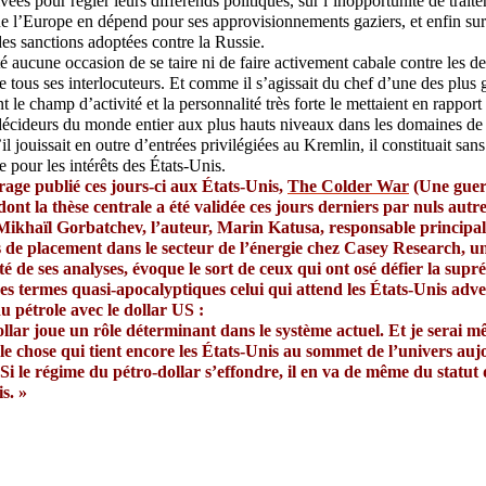
ivées pour régler leurs différends politiques, sur l’inopportunité de traite
e l’Europe en dépend pour ses approvisionnements gaziers, et enfin sur 
 des sanctions adoptées contre la Russie.
até aucune occasion de se taire ni de faire activement cabale contre les de
 tous ses interlocuteurs. Et comme il s’agissait du chef d’une des plus 
 le champ d’activité et la personnalité très forte le mettaient en rapport
décideurs du monde entier aux plus hauts niveaux dans les domaines de l
’il jouissait en outre d’entrées privilégiées au Kremlin, il constituait sa
 pour les intérêts des États-Unis.
age publié ces jours-ci aux États-Unis,
The Colder War
(Une guer
 dont la thèse centrale a été validée ces jours derniers par nuls aut
 Mikhaïl Gorbatchev, l’auteur, Marin Katusa, responsable principal
s de placement dans le secteur de l’énergie chez Casey Research, u
té de ses analyses, évoque le sort de ceux qui ont osé défier la supré
es termes quasi-apocalyptiques celui qui attend les États-Unis adve
 pétrole avec le dollar US :
llar joue un rôle déterminant dans le système actuel. Et je serai 
ule chose qui tient encore les États-Unis au sommet de l’univers auj
 Si le régime du pétro-dollar s’effondre, il en va de même du statut
s. »