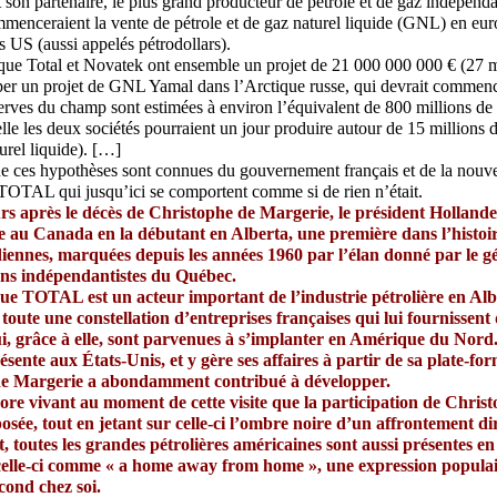
t son partenaire, le plus grand producteur de pétrole et de gaz indépend
menceraient la vente de pétrole et de gaz naturel liquide (GNL) en euro
s US (aussi appelés pétrodollars).
ue Total et Novatek ont ensemble un projet de 21 000 000 000 € (27 mil
er un projet de GNL Yamal dans l’Arctique russe, qui devrait commenc
rves du champ sont estimées à environ l’équivalent de 800 millions de b
elle les deux sociétés pourraient un jour produire autour de 15 millions 
rel liquide). […]
que ces hypothèses sont connues du gouvernement français et de la nouv
 TOTAL qui jusqu’ici se comportent comme si de rien n’était.
rs après le décès de Christophe de Margerie, le président Hollande
elle au Canada en la débutant en Alberta, une première dans l’histoir
iennes, marquées depuis les années 1960 par l’élan donné par le g
ons indépendantistes du Québec.
que TOTAL est un acteur important de l’industrie pétrolière en Alb
 toute une constellation d’entreprises françaises qui lui fournissent 
qui, grâce à elle, sont parvenues à s’implanter en Amérique du Nor
sente aux États-Unis, et y gère ses affaires à partir de sa plate-f
e Margerie a abondamment contribué à développer.
core vivant au moment de cette visite que la participation de Chri
posée, tout en jetant sur celle-ci l’ombre noire d’un affrontement dir
t, toutes les grandes pétrolières américaines sont aussi présentes en
celle-ci comme « a home away from home », une expression populai
econd chez soi.