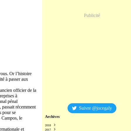
Publicité
us. Or l’histoire
ité à passer aux
ncien officier de la
reprises à
unal pénal
e, passait récemment
Suivre @jocegaly
s pour se
Archives
o Campos, le
2018
ernationale et
2017
Décembre
(2)