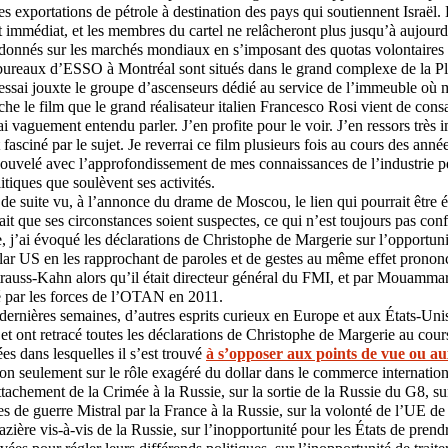
s exportations de pétrole à destination des pays qui soutiennent Israël. 
st immédiat, et les membres du cartel ne relâcheront plus jusqu’à aujour
t donnés sur les marchés mondiaux en s’imposant des quotas volontaires
bureaux d’ESSO à Montréal sont situés dans le grand complexe de la Pl
ssai jouxte le groupe d’ascenseurs dédié au service de l’immeuble où m
iche le film que le grand réalisateur italien Francesco Rosi vient de consa
ai vaguement entendu parler. J’en profite pour le voir. J’en ressors très 
asciné par le sujet. Je reverrai ce film plusieurs fois au cours des anné
nouvelé avec l’approfondissement de mes connaissances de l’industrie pé
tiques que soulèvent ses activités.
 de suite vu, à l’annonce du drame de Moscou, le lien qui pourrait être é
llait que ses circonstances soient suspectes, ce qui n’est toujours pas c
e, j’ai évoqué les déclarations de Christophe de Margerie sur l’opportun
llar US en les rapprochant de paroles et de gestes au même effet pronon
auss-Kahn alors qu’il était directeur général du FMI, et par Mouammar
é par les forces de l’OTAN en 2011.
dernières semaines, d’autres esprits curieux en Europe et aux États-Uni
e et ont retracé toutes les déclarations de Christophe de Margerie au cou
es dans lesquelles il s’est trouvé
à s’opposer aux points de vue ou au
non seulement sur le rôle exagéré du dollar dans le commerce internation
attachement de la Crimée à la Russie, sur la sortie de la Russie du G8, su
s de guerre Mistral par la France à la Russie, sur la volonté de l’UE de
ière vis-à-vis de la Russie, sur l’inopportunité pour les États de prend