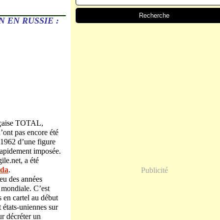
 EN RUSSIE :
ançaise TOTAL,
’ont pas encore été
 1962 d’une figure
 rapidement imposée.
ile.net, a été
ada
.
Publicité
ieu des années
e mondiale. C’est
 en cartel au début
 états-uniennes sur
ur décréter un