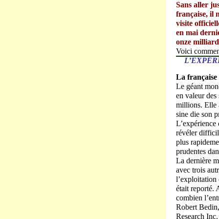
Sans aller ju
française, il
visite offici
en mai derni
onze milliard
Voici comme
L’EXPÉR
La française
Le géant mondi
en valeur des
millions. Elle
sine die son p
L’expérience 
révéler diffic
plus rapideme
prudentes dan
La dernière m
avec trois aut
l’exploitation
était reporté
combien l’entr
Robert Bedin,
Research Inc. 