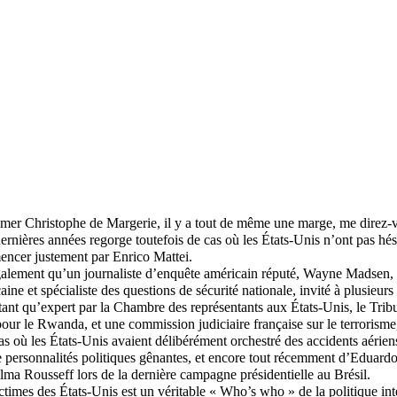
imer Christophe de Margerie, il y a tout de même une marge, me direz-vo
ernières années regorge toutefois de cas où les États-Unis n’ont pas hés
encer justement par Enrico Mattei.
également qu’un journaliste d’enquête américain réputé, Wayne Madsen, a
ine et spécialiste des questions de sécurité nationale, invité à plusieurs 
tant qu’expert par la Chambre des représentants aux États-Unis, le Trib
pour le Rwanda, et une commission judiciaire française sur le terrorism
as où les États-Unis avaient délibérément orchestré des accidents aérien
e personnalités politiques gênantes, et encore tout récemment d’Eduard
ilma Rousseff lors de la dernière campagne présidentielle au Brésil.
ictimes des États-Unis est un véritable « Who’s who » de la politique int