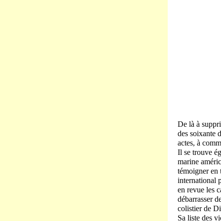
De là à suppr
des soixante d
actes, à comm
Il se trouve 
marine américa
témoigner en 
international 
en revue les c
débarrasser d
colistier de D
Sa liste des v