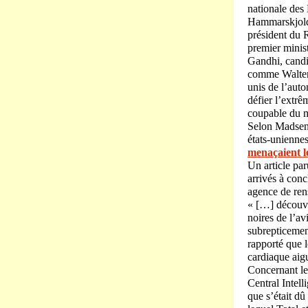
nationale des
Hammarskjold,
président du 
premier minis
Gandhi, candi
comme Walter R
unis de l’auto
défier l’extrê
coupable du m
Selon Madsen,
états-unienne
menaçaient l
Un article par
arrivés à con
agence de ren
« […] découver
noires de l’av
subrepticement
rapporté que l
cardiaque aigu
Concernant le
Central Intell
que s’était dû