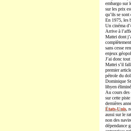
embargo sur le
sur les prix e
qu’ils se son
En 1975, les 
Un cinéma d’e
Arrive à l’aff
Mattei dont j’
complètement f
sans cesse re
enjeux géopoli
J’ai donc tout
Mattei s’il fa
premier articl
pétrole du do
Dominique Str
libyen élimin
Au cours des 
sur cette pist
dernières anné
États-Unis
, 
aussi sur le r
non des navire
dépendance gaz