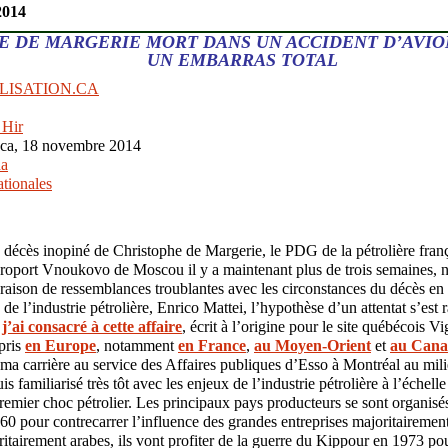
2014
E DE MARGERIE MORT DANS UN ACCIDENT D’AVION
UN EMBARRAS TOTAL
LISATION.CA
 Hir
.ca, 18 novembre 2014
a
tionales
 décès inopiné de Christophe de Margerie, le PDG de la pétrolière fr
éroport Vnoukovo de Moscou il y a maintenant plus de trois semaines, n
 raison de ressemblances troublantes avec les circonstances du décès en
e l’industrie pétrolière, Enrico Mattei, l’hypothèse d’un attentat s’est
j’ai consacré à cette affaire
, écrit à l’origine pour le site québécois Vig
pris
en Europe
, notamment
en France
,
au Moyen-Orient
et
au Can
ma carrière au service des Affaires publiques d’Esso à Montréal au mil
is familiarisé très tôt avec les enjeux de l’industrie pétrolière à l’échell
remier choc pétrolier. Les principaux pays producteurs se sont organisés
60 pour contrecarrer l’influence des grandes entreprises majoritairement
ritairement arabes, ils vont profiter de la guerre du Kippour en 1973 po