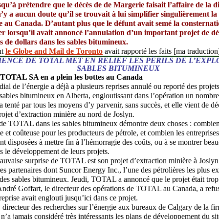
squ’à prétendre que le décès de de Margerie faisait l’affaire de la 
 n’y a aucun doute qu’il se trouvait à lui simplifier singulièrement la
elle au Canada. D’autant plus que le défunt avait semé la consternat
er lorsqu’il avait annoncé l’annulation d’un important projet de 
s de dollars dans les sables bitumineux.
nt
le Globe and Mail de Toronto
avait rapporté les faits [ma traduction]
IENCE DE TOTAL MET EN RELIEF LES PÉRILS DE L’EXPL
SABLES BITUMINEUX
 TOTAL SA en a plein les bottes au Canada
al de l’énergie a déjà a plusieurs reprises annulé ou reporté des proje
 sables bitumineux en Alberta, engloutissant dans l’opération un nombre
 a tenté par tous les moyens d’y parvenir, sans succès, et elle vient de dé
rojet d’extraction minière au nord de Joslyn.
de TOTAL dans les sables bitumineux démontre deux choses : combien 
ile et coûteuse pour les producteurs de pétrole, et combien les entreprise
nt disposées à mettre fin à l’hémorragie des coûts, ou à se montrer bea
s le développement de leurs projets.
auvaise surprise de TOTAL est son projet d’extraction minière à Joslyn,
res partenaires dont Suncor Energy Inc., l’une des pétrolières les plus 
 des sables bitumineux. Jeudi, TOTAL a annoncé que le projet était trop
. André Goffart, le directeur des opérations de TOTAL au Canada, a refu
eprise avait englouti jusqu’ici dans ce projet.
 directeur des recherches sur l’énergie aux bureaux de Calgary de la f
n’a jamais considéré très intéressants les plans de développement du si