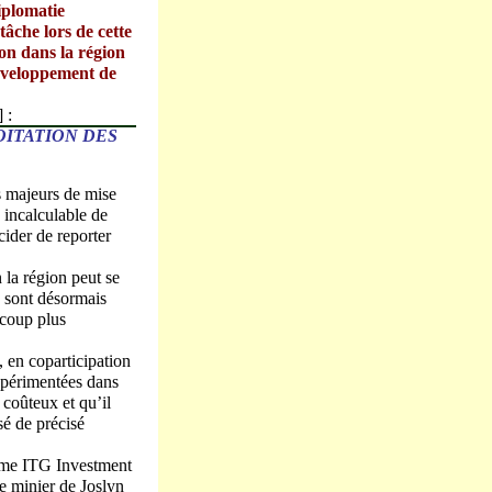
diplomatie
 tâche lors de cette
ion dans la région
développement de
 :
OITATION DES
ts majeurs de mise
 incalculable de
cider de reporter
la région peut se
s sont désormais
ucoup plus
 en coparticipation
expérimentées dans
 coûteux et qu’il
sé de précisé
irme ITG Investment
te minier de Joslyn