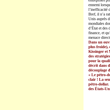
entreprises pr
ennemi lorsqu
l’inefficacité
Bref, il n’a r
Unis auprès de
mondiales dont
d’État et des 
finance, et qu
menace directe
Dans un ouvr
plus froide),
Kissinger et
des stratégie
pour la quali
décrit dans d
découplage du
« Le pétro-do
clair ! La se
pétro-dollar.
des États-Uni