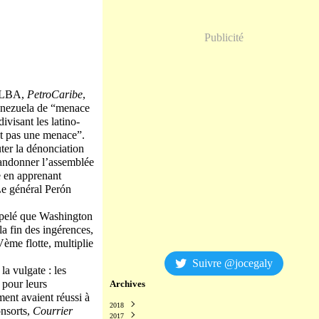
Publicité
’ALBA,
PetroCaribe
,
Venezuela de “menace
ivisant les latino-
st pas une menace”.
ter la dénonciation
abandonner l’assemblée
e en apprenant
 Le général Perón
appelé que Washington
a fin des ingérences,
ème flotte, multiplie
Suivre @jocegaly
la vulgate : les
 pour leurs
Archives
ent avaient réussi à
2018
onsorts,
Courrier
2017
Décembre
(2)