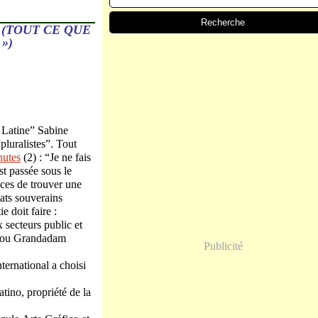
 (TOUT CE QUE
»)
 Latine” Sabine
luralistes”. Tout
nutes
(2) : “Je ne fais
st passée sous le
nces de trouver une
tats souverains
 doit faire :
 secteurs public et
el ou Grandadam
Publicité
ternational a choisi
tino, propriété de la