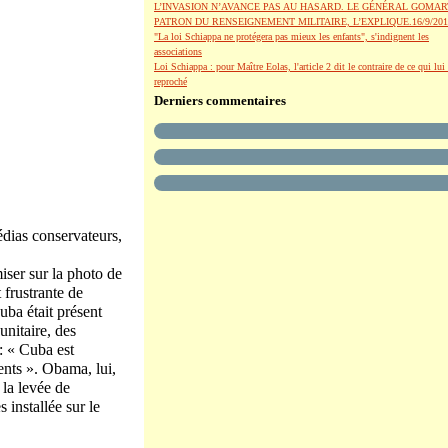
L’INVASION N’AVANCE PAS AU HASARD. LE GÉNÉRAL GOMAR
PATRON DU RENSEIGNEMENT MILITAIRE, L’EXPLIQUE.16/9/201
"La loi Schiappa ne protégera pas mieux les enfants", s'indignent les
associations
Loi Schiappa : pour Maître Eolas, l'article 2 dit le contraire de ce qui lui 
reproché
Derniers commentaires
dias conservateurs,
miser sur la photo de
 frustrante de
ba était présent
nitaire, des
: « Cuba est
ents ». Obama, lui,
 la levée de
 installée sur le