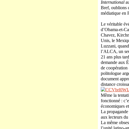
International
au
Bref, oublions
médiatique en F
Le véritable év
d’Obama-et-Cast
Chavez, Kirchne
Unis, le Mexiqu
Luzzani, quand 
l’ALCA, un seul
21 ans plus t
demande aux Éta
de coopération 
politologue arg
document approu
distance croiss
Même la tentati
fonctionné : c’
économiques et
La propagande p
aux lecteurs du
La même obsessi
l’unité latino-