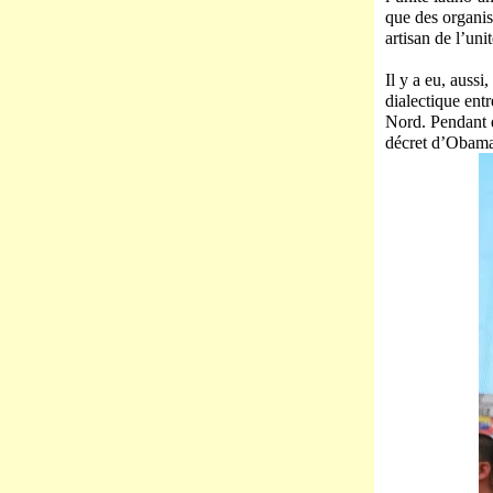
que des organis
artisan de l’un
Il y a eu, auss
dialectique ent
Nord. Pendant q
décret d’Obama,