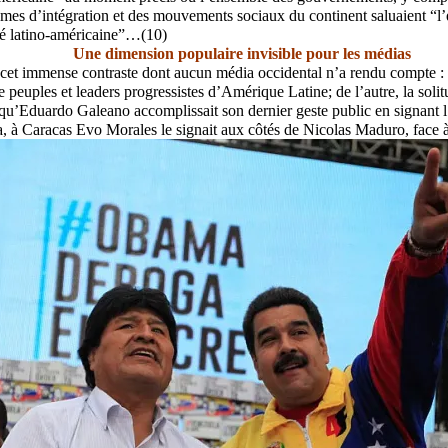
mes d’intégration et des mouvements sociaux du continent saluaient “l
ité latino-américaine”…(10)
Une dimension populaire invisible pour les médias
i, cet immense contraste dont aucun média occidental n’a rendu compte : 
re peuples et leaders progressistes d’Amérique Latine; de l’autre, la sol
u’Eduardo Galeano accomplissait son dernier geste public en signant l
 à Caracas Evo Morales le signait aux côtés de Nicolas Maduro, face à 