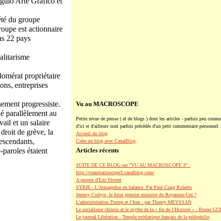
ngulo Arte Gráfico et
été du groupe
roupe est actionnaire
ns 22 pays
alitarisme
omérat propriétaire
ns, entreprises
ement progressiste.
Vu au MACROSCOPE
lé parallèlement au
Petite revue de presse ( et de blogs ) dont les articles - parfois peu connus
ail et un salaire
d'ici et d'ailleurs sont parfois précédés d'un petit commentaire personnel.
 droit de grève, la
Accueil du blog
descendants,
Créer un blog avec CanalBlog
e-paroles étaient
Articles récents
SUITE DE CE BLOG sur "VU AU MACROSCOPE 3" :
http://vuaumacroscope3.canalblog.com/
A propos d'Eric Drouet
SYRIE - L'Armagedon en balance. Par Paul Craig Roberts
Jeremy Corbyn, le futur premier ministre du Royaume-Uni ?
L’administration Trump et l’Iran - par Thierry MEYSSAN
Le socialisme chinois et le mythe de la « fin de l’Histoire » - Bruno G
Le journal Libération : Temple médiatique français de la pédophilie