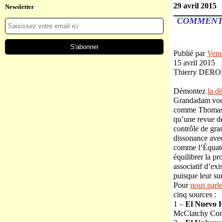
29 avril 2015
Newsletter
COMMENT 
Publié par
Vene
15 avril 2015
Thierry DER
Démontez
la d
Grandadam vous 
comme Thomas C
qu’une revue de
contrôle de gra
dissonance ave
comme l’Équateu
équilibrer la p
associatif d’ex
puisque leur su
Pour
nous parl
cinq sources :
1 –
El Nuevo 
McClatchy Comp