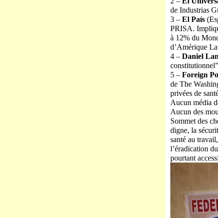
2 –
El Univers
de Industrias G
3 –
El País
(Es
PRISA. Impliqué
à 12% du Monde 
d’Amérique Lat
4 –
Daniel
Lan
constitutionnel
5 –
Foreign Po
de The Washing
privées de santé
Aucun média de
Aucun des mouv
Sommet des chefs
digne, la sécurit
santé au travail
l’éradication du
pourtant accessi