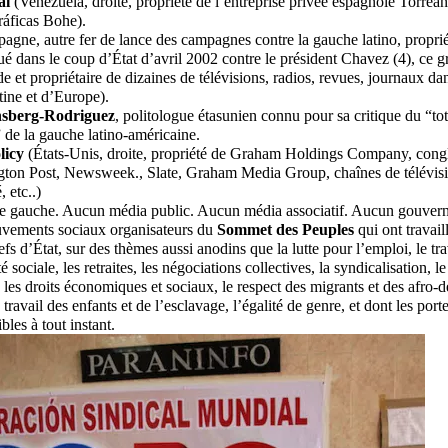
al
(Venezuela, droite, propriété de l’entreprise privée espagnole Torrea
ráficas Bohe).
pagne, autre fer de lance des campagnes contre la gauche latino, propri
 dans le coup d’État d’avril 2002 contre le président Chavez (4), ce g
et propriétaire de dizaines de télévisions, radios, revues, journaux da
ine et d’Europe).
sberg-Rodriguez
, politologue étasunien connu pour sa critique du “tot
” de la gauche latino-américaine.
licy
(États-Unis, droite, propriété de Graham Holdings Company, congl
ton Post, Newsweek., Slate, Graham Media Group, chaînes de télévisio
, etc..)
 gauche. Aucun média public. Aucun média associatif. Aucun gouvern
ements sociaux organisateurs du
Sommet des Peuples
qui ont travail
 d’État, sur des thèmes aussi anodins que la lutte pour l’emploi, le trav
é sociale, les retraites, les négociations collectives, la syndicalisation, le
, les droits économiques et sociaux, le respect des migrants et des afro-
 travail des enfants et de l’esclavage, l’égalité de genre, et dont les port
bles à tout instant.