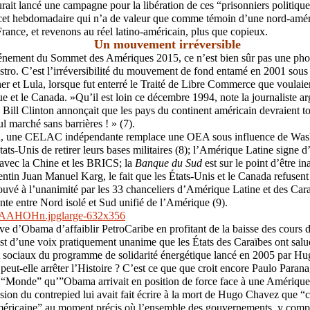
rait lancé une campagne pour la libération de ces “prisonniers politique
 cet hebdomadaire qui n’a de valeur que comme témoin d’une nord-amér
rance, et revenons au réel latino-américain, plus que copieux.
Un mouvement irréversible
énement du Sommet des Amériques 2015, ce n’est bien sûr pas une photo
ro. C’est l’irréversibilité du mouvement de fond entamé en 2001 sous 
r et Lula, lorsque fut enterré le Traité de Libre Commerce que voulaien
e et le Canada. »Qu’il est loin ce décembre 1994, note la journaliste a
Bill Clinton annonçait que les pays du continent américain devraient tou
 marché sans barrières ! » (7).
ard, une CELAC indépendante remplace une OEA sous influence de W
ts-Unis de retirer leurs bases militaires (8); l’Amérique Latine signe d
avec la Chine et les BRICS; la
Banque du Sud
est sur le point d’être i
entin Juan Manuel Karg, le fait que les États-Unis et le Canada refusent 
vé à l’unanimité par les 33 chanceliers d’Amérique Latine et des Cara
ante entre Nord isolé et Sud unifié de l’Amérique (9).
ve d’Obama d’affaiblir PetroCaribe en profitant de la baisse des cours d
est d’une voix pratiquement unanime que les États des Caraïbes ont salué
 sociaux du programme de solidarité énergétique lancé en 2005 par H
eut-elle arrêter l’Histoire ? C’est ce que que croit encore Paulo Paran
 “Monde” qu’”Obama arrivait en position de force face à une Amérique L
on du contrepied lui avait fait écrire à la mort de Hugo Chavez que “ce
américaine” au moment précis où l’ensemble des gouvernements, y compri