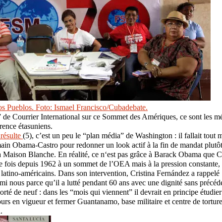
 de Courrier International sur ce Sommet des Amériques, ce sont les mé
érence étasuniens.
 résulte
(5), c’est un peu le “plan média” de Washington : il fallait tout 
ain Obama-Castro pour redonner un look actif à la fin de mandat plutôt
a Maison Blanche. En réalité, ce n‘est pas grâce à Barack Obama que Cu
e fois depuis 1962 à un sommet de l’OEA mais à la pression constante, u
atino-américains. Dans son intervention, Cristina Fernández a rappelé 
mi nous parce qu’il a lutté pendant 60 ans avec une dignité sans précéd
orté de neuf : dans les “mois qui viennent” il devrait en principe étudier
urs en vigueur et fermer Guantanamo, base militaire et centre de tortures
.