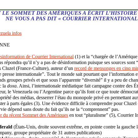
LE SOMMET DES AMÉRIQUES A ÉCRIT L’HISTOIRE
NE VOUS A PAS DIT « COURRIER INTERNATIONAL 
zuela infos
ONNE
ésinformation de Courrier International
(1) et la “chargée de l’Amérique
répondra qu’il n’y a pas de désinformation puisque ses sources sont “p
luzel (France-Culture), auteur d’un
record de mensonges en cinq mi
 presse internationale”. Tout le monde sait pourtant que l’information e
nds groupes privés et que sous l’apparente “diversité” il y a peu de cha
c la
doxa
. Ainsi, l’internationale médiatique fait campagne contre des É
r, le Venezuela ou l’Argentine parce qu’ils font ce que toute démocratie
ropriété des médias, desserrer l’étau du monopole privé en permettant aux
ister à parts égales (3). Une évidence difficile à comprendre pour Cluz
rvie dépend sans doute du fait qu’ils ne la “comprennent” pas.
er du récent Sommet des Amériques
en tout “pluralisme” (5), Courrier In
Herald
(États-Unis, droite souvent extrême, en pointe contre la gauche la
any, groupe propriétaire de 31 autres publications)