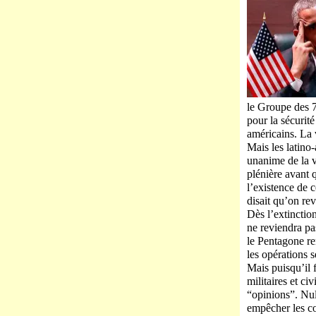
le Groupe des 
pour la sécurité
américains. La 
Mais les latino
unanime de la v
plénière avant 
l’existence de 
disait qu’on rev
Dès l’extinctio
ne reviendra pa
le Pentagone re
les opérations 
Mais puisqu’il f
militaires et ci
“opinions”. Nul
empêcher les co