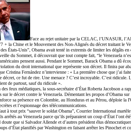
Face au rejet unitaire par la CELAC, l’UNASUR, l
77
+
la Chine et le Mouvement des Non-Alignés du décret traitant le 
 des États-Unis”, Obama avait tenté in extremis de limiter les dégâts en d
veille du Sommet, il découvrait que tout compte fait, “le Venezuela n’e
-américains pensent aussi. Pendant le Sommet, Barack Obama a dû écou
iolation du droit international que représente son décret. Il finira par 
que Cristina Fernández n’intervienne : « La première chose que j’ai fait
ce décret, ce fut de rire. Une menace ? C’est incroyable. C’est ridicule.
ient de partout, sauf du ridicule ».
n des feux médiatiques, la sous-secrétaire d’État Roberta Jacobson a r
s sur le décret contre le Venezuela. Démentant les propos d’Obama sur l
nforce sa présence en Colombie, au Honduras et au Pérou, déploie la IV
secrètes et l’espionnage des télécommunications.
aut à tout prix “sauver le soldat Obama”, Courrier International martèle 
vils arrêtés au Venezuela parce qu’ils préparaient un coup d’État l’ont été
 doute que si Salvador Allende et d’autres président élus démocratiquem
ups d’État planifiés par Washington en faisant arrêter les Pinochet et c