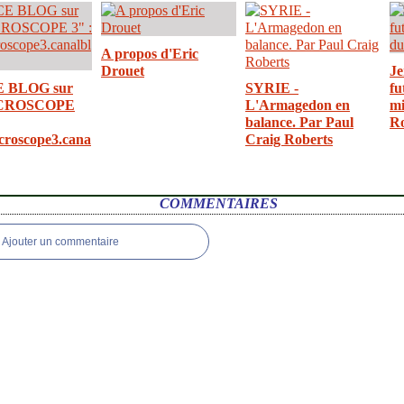
A propos d'Eric
Drouet
Je
E BLOG sur
SYRIE -
fu
CROSCOPE
L'Armagedon en
mi
balance. Par Paul
R
croscope3.cana
Craig Roberts
COMMENTAIRES
Ajouter un commentaire