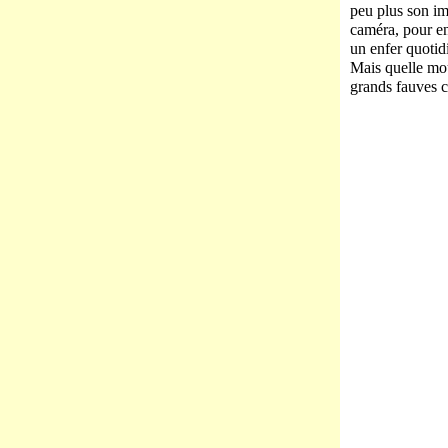
peu plus son im
caméra, pour enr
un enfer quotid
Mais quelle mou
grands fauves c