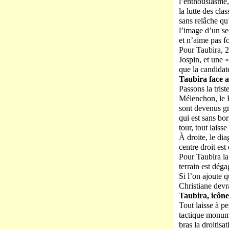
l’enthousiasme
la lutte des cla
sans relâche qu’
l’image d’un se
et n’aime pas f
Pour Taubira, 2
Jospin, et une 
que la candidat
Taubira face 
Passons la tris
Mélenchon, le K
sont devenus gr
qui est sans bor
tour, tout laiss
À droite, le di
centre droit est
Pour Taubira la 
terrain est déga
Si l’on ajoute q
Christiane devr
Taubira, icône
Tout laisse à p
tactique monume
bras la droitisa