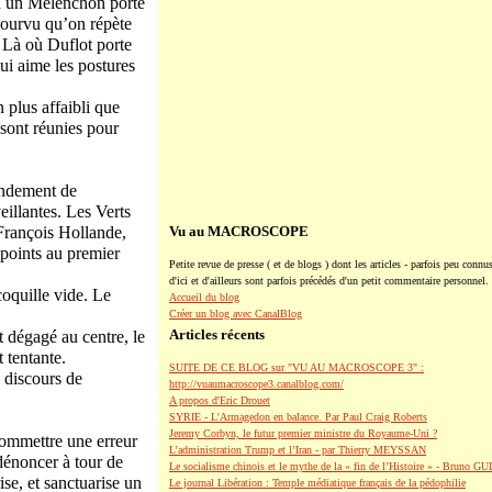
où un Mélenchon porte
(pourvu qu’on répète
. Là où Duflot porte
i aime les postures
plus affaibli que
 sont réunies pour
mandement de
illantes. Les Verts
François Hollande,
Vu au MACROSCOPE
 points au premier
Petite revue de presse ( et de blogs ) dont les articles - parfois peu connus
d'ici et d'ailleurs sont parfois précédés d'un petit commentaire personnel.
coquille vide. Le
Accueil du blog
Créer un blog avec CanalBlog
Articles récents
t dégagé au centre, le
 tentante.
SUITE DE CE BLOG sur "VU AU MACROSCOPE 3" :
e discours de
http://vuaumacroscope3.canalblog.com/
A propos d'Eric Drouet
SYRIE - L'Armagedon en balance. Par Paul Craig Roberts
Jeremy Corbyn, le futur premier ministre du Royaume-Uni ?
commettre une erreur
L’administration Trump et l’Iran - par Thierry MEYSSAN
dénoncer à tour de
Le socialisme chinois et le mythe de la « fin de l’Histoire » - Bruno G
ise, et sanctuarise un
Le journal Libération : Temple médiatique français de la pédophilie