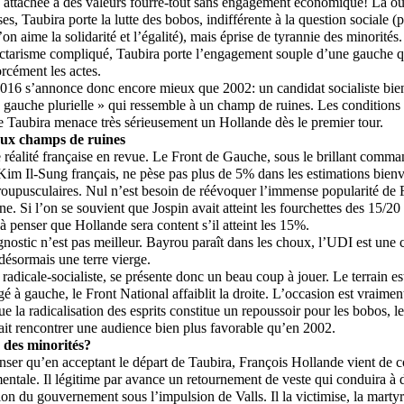
, attachée à des valeurs fourre-tout sans engagement économique! Là 
sses, Taubira porte la lutte des bobos, indifférente à la question sociale 
on aime la solidarité et l’égalité), mais éprise de tyrannie des minorités
ctarisme compliqué, Taubira porte l’engagement souple d’une gauche qu
orcément les actes.
016 s’annonce donc encore mieux que 2002: un candidat socialiste bien 
« gauche plurielle » qui ressemble à un champ de ruines. Les conditions
e Taubira menace très sérieusement un Hollande dès le premier tour.
aux champs de ruines
te réalité française en revue. Le Front de Gauche, sous le brillant com
im Il-Sung français, ne pèse pas plus de 5% dans les estimations bienve
oupusculaires. Nul n’est besoin de réévoquer l’immense popularité de 
ne. Si l’on se souvient que Jospin avait atteint les fourchettes des 15/20
e à penser que Hollande sera content s’il atteint les 15%.
agnostic n’est pas meilleur. Bayrou paraît dans les choux, l’UDI est une 
 désormais une terre vierge.
radicale-socialiste, se présente donc un beau coup à jouer. Le terrain es
gé à gauche, le Front National affaiblit la droite. L’occasion est vraiment
ue la radicalisation des esprits constitue un repoussoir pour les bobos, l
ait rencontrer une audience bien plus favorable qu’en 2002.
 des minorités?
enser qu’en acceptant le départ de Taubira, François Hollande vient de 
ntale. Il légitime par avance un retournement de veste qui conduira à 
tion du gouvernement sous l’impulsion de Valls. Il la victimise, la martyr