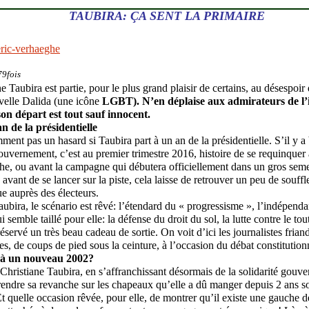
TAUBIRA: ÇA SENT LA PRIMAIRE
eric-verhaeghe
79fois
e Taubira est partie, pour le plus grand plaisir de certains, au désespoir
velle Dalida (une icône
LGBT). N’en déplaise aux admirateurs de l’
son départ est tout sauf innocent.
n de la présidentielle
ment pas un hasard si Taubira part à un an de la présidentielle. S’il y 
 gouvernement, c’est au premier trimestre 2016, histoire de se requinquer 
he, ou avant la campagne qui débutera officiellement dans un gros seme
avant de se lancer sur la piste, cela laisse de retrouver un peu de souffl
ue auprès des électeurs.
aubira, le scénario est rêvé: l’étendard du « progressisme », l’indépenda
 semble taillé pour elle: la défense du droit du sol, la lutte contre le tout
réservé un très beau cadeau de sortie. On voit d’ici les journalistes fria
ses, de coups de pied sous la ceinture, à l’occasion du débat constitutio
 à un nouveau 2002?
 Christiane Taubira, en s’affranchissant désormais de la solidarité gouv
endre sa revanche sur les chapeaux qu’elle a dû manger depuis 2 ans so
t quelle occasion rêvée, pour elle, de montrer qu’il existe une gauche d