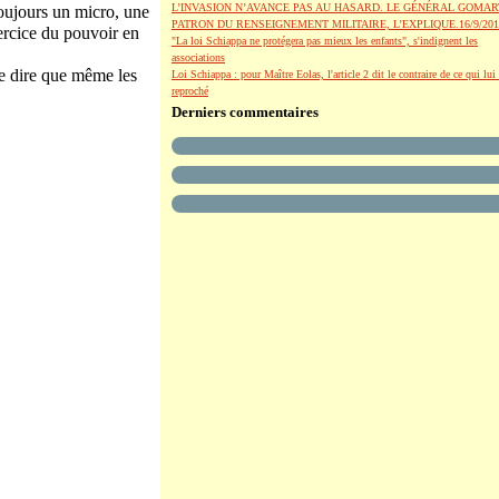
L’INVASION N’AVANCE PAS AU HASARD. LE GÉNÉRAL GOMAR
toujours un micro, une
PATRON DU RENSEIGNEMENT MILITAIRE, L’EXPLIQUE.16/9/201
xercice du pouvoir en
"La loi Schiappa ne protégera pas mieux les enfants", s'indignent les
associations
e dire que même les
Loi Schiappa : pour Maître Eolas, l'article 2 dit le contraire de ce qui lui 
reproché
Derniers commentaires