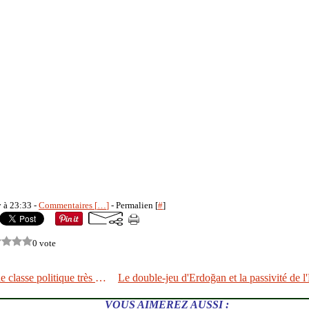
y à 23:33 -
Commentaires [
…
]
- Permalien [
#
]
0 vote
Norvège : une classe politique très vigilante sur ses privilèges !
VOUS AIMEREZ AUSSI :