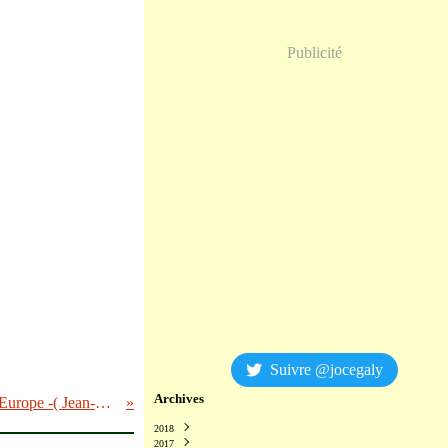
Publicité
Suivre @jocegaly
Archives
Le double-jeu d'Erdoğan et la passivité de l'Europe -( Jean-François Colosimo interviewé par le Figaro)
2018
2017
Décembre
(2)