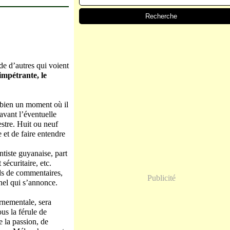
 de d’autres qui voient
impétrante, le
a bien un moment où il
avant l’éventuelle
stre. Huit ou neuf
e et de faire entendre
ntiste guyanaise, part
 sécuritaire, etc.
nds de commentaires,
Publicité
nnel qui s’annonce.
ernementale, sera
us la férule de
e la passion, de