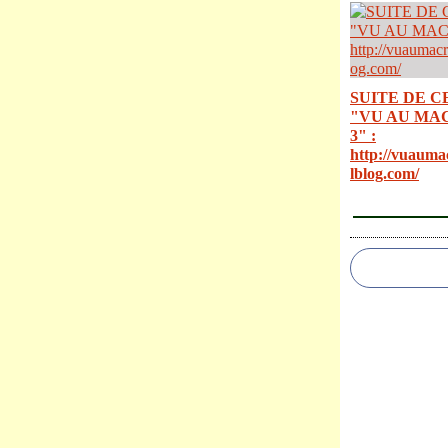
SUITE DE C
"VU AU MA
3" :
http://vuauma
lblog.com/