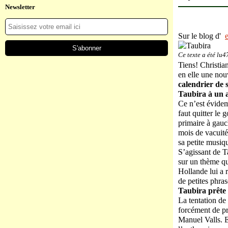
Newsletter
Sur le blog d'
Ce texte a été lu4
Tiens! Christian
en elle une nou
calendrier de 
Taubira à un a
Ce n’est évidem
faut quitter le
primaire à gauc
mois de vacuité 
sa petite musiq
S’agissant de T
sur un thème qui
Hollande lui a 
de petites phra
Taubira prête
La tentation de
forcément de pr
Manuel Valls. E