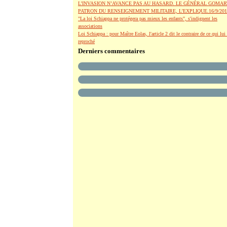
L’INVASION N’AVANCE PAS AU HASARD. LE GÉNÉRAL GOMAR
PATRON DU RENSEIGNEMENT MILITAIRE, L’EXPLIQUE.16/9/201
"La loi Schiappa ne protégera pas mieux les enfants", s'indignent les
associations
Loi Schiappa : pour Maître Eolas, l'article 2 dit le contraire de ce qui lui 
reproché
Derniers commentaires