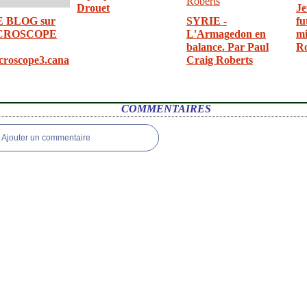
Drouet
Je
E BLOG sur
SYRIE -
fu
CROSCOPE
L'Armagedon en
mi
balance. Par Paul
R
croscope3.cana
Craig Roberts
COMMENTAIRES
Ajouter un commentaire