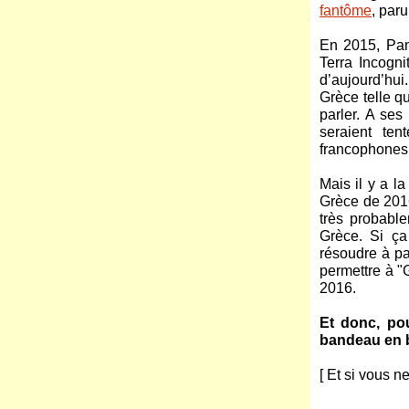
fantôme
, par
En 2015, Pan
Terra Incogn
d’aujourd’hui
Grèce telle qu
parler. A ses 
seraient te
francophones, 
Mais il y a l
Grèce de 2016
très probabl
Grèce. Si ça
résoudre à pa
permettre à "
2016.
Et donc, pou
bandeau en b
[ Et si vous 