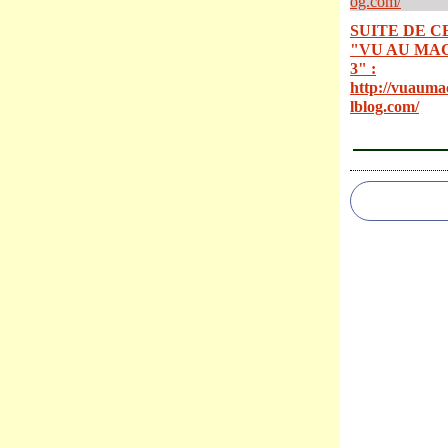
SUITE DE C
"VU AU MA
3" :
http://vuauma
lblog.com/