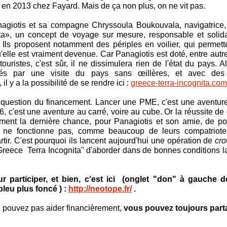
u en 2013 chez Fayard. Mais de ça non plus, on ne vit pas.
agiotis et sa compagne Chryssoula Boukouvala, navigatrice, 
ita», un concept de voyage sur mesure, responsable et solid
. Ils proposent notamment des périples en voilier, qui permett
'elle est vraiment devenue. Car Panagiotis est doté, entre autre
touristes, c'est sûr, il ne dissimulera rien de l'état du pays. 
ntés par une visite du pays sans œillères, et avec des
il y a la possibilité de se rendre ici :
greece-terra-incognita.com
a question du financement. Lancer une PME, c'est une aventure
, c'est une aventure au carré, voire au cube. Or la réussite de 
ement la dernière chance, pour Panagiotis et son amie, de p
 ne fonctionne pas, comme beaucoup de leurs compatriotes.
rtir. C'est pourquoi ils lancent aujourd'hui une opération de
cr
Greece Terra Incognita" d'aborder dans de bonnes conditions la
r participer, et bien, c'est ici (onglet "don" à gauche d
leu plus foncé ) :
http://neotope.fr/
.
ne pouvez pas aider financièrement,
vous pouvez toujours part