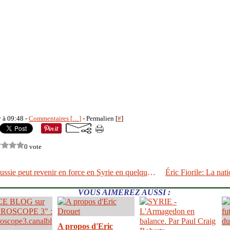
y à 09:48 -
Commentaires [
…
]
- Permalien [
#
]
0 vote
Poutine: la Russie peut revenir en force en Syrie en quelques heures
VOUS AIMEREZ AUSSI :
A propos d'Eric