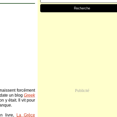
nnaissent forcément
Publicité
 date un blog
Greek
y était. Il vit pour
 manque.
un livre,
La Grèce