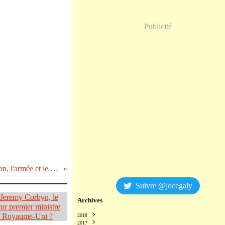
Publicité
Éric Fiorile: La nation, l'armée et le Peuple
Suivre @jocegaly
Archives
2018
2017
Décembre
(2)