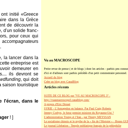
ont initié «Greece
aire dans la Grèce
ent de découvrir la
, d'un solide franc-
Alors, pour ceux qui
 accompagnateurs
.
, la lancer dans la
Vu au MACROSCOPE
cette entreprise est
ouvoir demeurer en
Petite revue de presse ( et de blogs ) dont les articles - parfois peu connus
... ils devront se
d'ici et d'ailleurs sont parfois précédés d'un petit commentaire personnel.
Accueil du blog
owdfunding
, qui doit
Créer un blog avec CanalBlog
 saison touristique
Articles récents
SUITE DE CE BLOG sur "VU AU MACROSCOPE 3" :
http://vuaumacroscope3.canalblog.com/
e l'écran, dans le
A propos d'Eric Drouet
SYRIE - L'Armagedon en balance. Par Paul Craig Roberts
Jeremy Corbyn, le futur premier ministre du Royaume-Uni ?
ager
! ]
L’administration Trump et l’Iran - par Thierry MEYSSAN
Le socialisme chinois et le mythe de la « fin de l’Histoire » - Bruno G
Le journal Libération : Temple médiatique français de la pédophilie