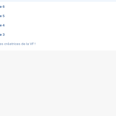
e 6
e 5
e 4
e 3
s créatrices de la VF !
e 2
e 1
e Mektoub My Love arrive enfin ! Rencontre avec Shaïn Boumedine et Sal
i : après Toni en famille
elle réalise le bouleversant Dites lui que je l'aime
ais ! Rencontre autour de Vie privée de Rebecca Zlotowski
 de Marguerite, Grave... Rencontre avec Ella Rumpf