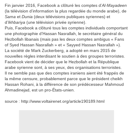
Fin janvier 2016, Facebook a clôturé les comptes d’
Al-Mayadeen
(la télévision d’information la plus regardée du monde arabe), de
Sama
et
Dunia
(deux télévisions publiques syriennes) et
d’
Ikhbariya
(une télévision privée syrienne).
Puis, Facebook a clôturé tous les comptes individuels comportant
une photographie d’Hassan Nasrallah, le secrétaire général du
Hezbollah libanais (mais pas les deux comptes ambigus « Fans
of Syed Hassan Nasrallah » et « Sayyed Hassan Nasrallah »).
La société de Mark Zuckerberg, a adopté en mars 2015 de
nouvelles règles interdisant le soutien à des groupes terroristes.
Facebook vient de décider que le Hezbollah et la République
arabe syrienne sont, à ses yeux, des organisations terroristes.
Il ne semble pas que des comptes iraniens aient été frappés de
la même censure, probablement parce que le président cheikh
Hassan Rohani, à la différence de son prédécesseur Mahmoud
Ahmadinejad, est un pro-États-unien.
source : http://www.voltairenet.org/article190189.html