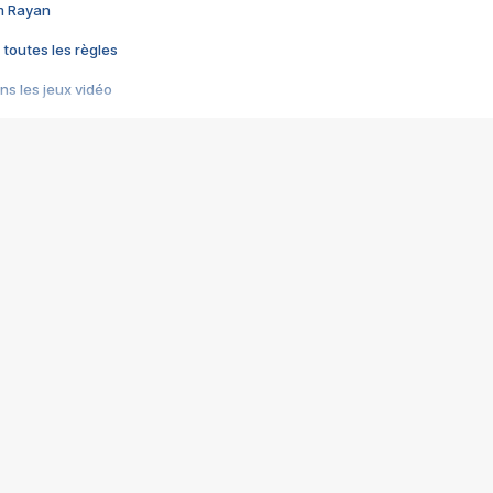
im Rayan
 toutes les règles
s les jeux vidéo
us choquant de Rockstar ? - Le scandale BULLY
e plus moche de Steam
du RÊVE tourne au CAUCHEMAR
pendant 8 heures
it… à tort
umiliés par un jeu vidéo
ire - Final Fantasy 8
ti un empire - Age of Empires
story DOFUS
tard, il crée l'un des pires jeux de tous les temps, MindsEye.