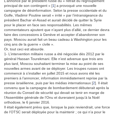
L’annonce par le président russe du « retrait du regroupement
principal de son contingent » [
1
] a provoqué une nouvelle
campagne de désinformation. Selon la presse occidentale et du
Golfe, Vladimir Poutine serait « irrité » par l’intransigeance du
président Bachar el-Assad et aurait décidé de quitter la Syrie
pour le placer en face ses responsabilités. Les mêmes
commentateurs ajoutent que n’ayant plus d’allié, ce dernier devra
faire des concessions à Genève et accepter d’abandonner son
pays. Moscou aurait fait un beau cadeau à Washington pour les
cinq ans de la guerre « civile ».
Or, tout ceci est absurde.
1- L’intervention militaire russe a été négociée dès 2012 par le
général Hassan Tourekmani. Elle n’est advenue que trois ans
plus tard, Moscou souhaitant terminer la mise au point de ses
nouvelles armes avant de se déployer. Les troupes russes ont
commencé à s’installer en juillet 2015 et nous avons été les
premiers à l’annoncer, information immédiatement reprise par la
presse israélienne, puis par les médias internationaux [
2
]. Il était
convenu que la campagne de bombardement débuterait après la
réunion du Conseil de sécurité qui devait se tenir en marge de
l’Assemblée générale de l’Onu et dureraient jusqu’à la Noël
orthodoxe, le 6 janvier 2016.
Il était également prévu que, lorsque la paix reviendrait, une force
de l’OTSC serait déployée pour la maintenir ; ce qui n’a pour le