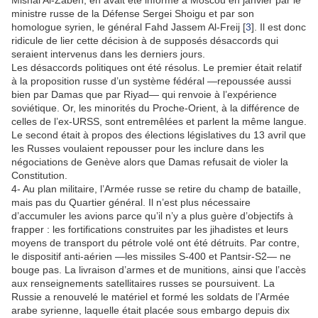
Mishal Al-Zaben, en avait été informé à Moscou en janvier par le
ministre russe de la Défense Sergei Shoigu et par son
homologue syrien, le général Fahd Jassem Al-Freij [
3
]. Il est donc
ridicule de lier cette décision à de supposés désaccords qui
seraient intervenus dans les derniers jours.
Les désaccords politiques ont été résolus. Le premier était relatif
à la proposition russe d’un système fédéral —repoussée aussi
bien par Damas que par Riyad— qui renvoie à l’expérience
soviétique. Or, les minorités du Proche-Orient, à la différence de
celles de l’ex-URSS, sont entremêlées et parlent la même langue.
Le second était à propos des élections législatives du 13 avril que
les Russes voulaient repousser pour les inclure dans les
négociations de Genève alors que Damas refusait de violer la
Constitution.
4- Au plan militaire, l’Armée russe se retire du champ de bataille,
mais pas du Quartier général. Il n’est plus nécessaire
d’accumuler les avions parce qu’il n’y a plus guère d’objectifs à
frapper : les fortifications construites par les jihadistes et leurs
moyens de transport du pétrole volé ont été détruits. Par contre,
le dispositif anti-aérien —les missiles S-400 et Pantsir-S2— ne
bouge pas. La livraison d’armes et de munitions, ainsi que l’accès
aux renseignements satellitaires russes se poursuivent. La
Russie a renouvelé le matériel et formé les soldats de l’Armée
arabe syrienne, laquelle était placée sous embargo depuis dix