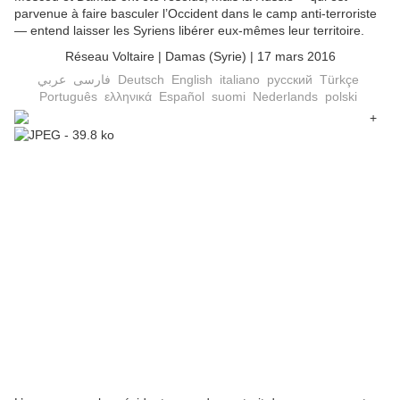
parvenue à faire basculer l’Occident dans le camp anti-terroriste
— entend laisser les Syriens libérer eux-mêmes leur territoire.
Réseau Voltaire
| Damas (Syrie)
| 17 mars 2016
عربي
فارسى
Deutsch
English
italiano
русский
Türkçe
Português
ελληνικά
Español
suomi
Nederlands
polski