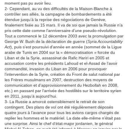
moment pas pu avoir lieu.
2- Cependant, au vu des difficultés de la Maison-Blanche à
contrôler ses alliés, la campagne de bombardements a été
étendue jusqu’à la reprise des négociations de Genève,
finalement fixée au 15 mars. Il va de soi que jamais la Russie n’a
pris cette date comme l’anniversaire d’une pseudo-révolution.
Tout a commencé le 12 décembre 2003 avec la promulgation par
George W. Bush de la déclaration de guerre (
Syria Accountability
Act
), puis s’est poursuivi d’année en année (sommet de la Ligue
arabe de Tunis en 2004 sur la « démocratisation » forcée du
Liban et de la Syrie, assassinat de Rafic Hariri en 2005 et
accusation contre les présidents Lahoud et el-Assad de l’avoir
commandité, invasion du Liban en 2006 pour provoquer
l’intervention de la Syrie, création du Front de salut national par
les Frères musulmans en 2007, destruction des moyens de
communication et d’approvisionnement du Hezbollah en 2008,
etc.) en passant par l’arrivée des hostilités sur le territoire syrien
en 2011, jusqu’à aujourd’hui.
3- La Russie a amorcé ostensiblement le retrait de son
contingent. Des plans de vol ont été régulièrement déposés
quatre jours à l’avance pour tous les avions cargos chargés de
replier les hommes et le matériel. La date elle-même n’était pas
une surprise. Ainsi le chef d’état-major jordanien, le général