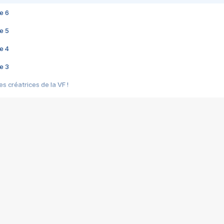
e 6
e 5
e 4
e 3
s créatrices de la VF !
e 2
e 1
e Mektoub My Love arrive enfin ! Rencontre avec Shaïn Boumedine et Sal
i : après Toni en famille
elle réalise le bouleversant Dites lui que je l'aime
ais ! Rencontre autour de Vie privée de Rebecca Zlotowski
 de Marguerite, Grave... Rencontre avec Ella Rumpf