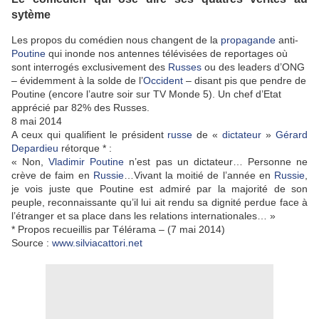
sytème
Les propos du comédien nous changent de la
propagande
anti-
Poutine
qui inonde nos antennes télévisées de reportages où
sont interrogés exclusivement des
Russes
ou des leaders d’ONG
– évidemment à la solde de l’
Occident
– disant pis que pendre de
Poutine (encore l’autre soir sur TV Monde 5). Un chef d’Etat
apprécié par 82% des Russes.
8 mai 2014
A ceux qui qualifient le président
russe
de «
dictateur
»
Gérard
Depardieu
rétorque * :
« Non,
Vladimir Poutine
n’est pas un dictateur… Personne ne
crève de faim en
Russie
…Vivant la moitié de l’année en
Russie
,
je vois juste que Poutine est admiré par la majorité de son
peuple, reconnaissante qu’il lui ait rendu sa dignité perdue face à
l’étranger et sa place dans les relations internationales… »
* Propos recueillis par Télérama – (7 mai 2014)
Source :
www.silviacattori.net