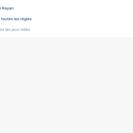
im Rayan
 toutes les règles
s les jeux vidéo
us choquant de Rockstar ? - Le scandale BULLY
e plus moche de Steam
du RÊVE tourne au CAUCHEMAR
pendant 8 heures
it… à tort
umiliés par un jeu vidéo
ire - Final Fantasy 8
ti un empire - Age of Empires
story DOFUS