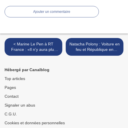
Ajouter un commentaire
< Marine Le Pen à RT
Natacha Polony : Voiture en
France : «Il n’y aura plus
feu et République en
d’Union européenne si la
cendres - 20 mai 2016 >
France en sort» - 19/5/2016
Hébergé par Canalblog
Top articles
Pages
Contact
Signaler un abus
C.G.U.
Cookies et données personnelles