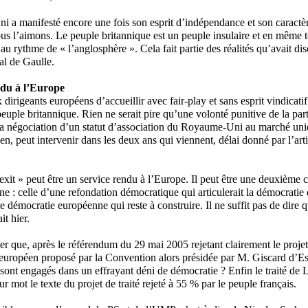
a manifesté encore une fois son esprit d’indépendance et son caractèr
us l’aimons. Le peuple britannique est un peuple insulaire et en même 
 au rythme de « l’anglosphère ». Cela fait partie des réalités qu’avait di
al de Gaulle.
ndu à l’Europe
irigeants européens d’accueillir avec fair-play et sans esprit vindicatif
euple britannique. Rien ne serait pire qu’une volonté punitive de la part
a négociation d’un statut d’association du Royaume-Uni au marché uni
n, peut intervenir dans les deux ans qui viennent, délai donné par l’arti
rexit » peut être un service rendu à l’Europe. Il peut être une deuxième
ne : celle d’une refondation démocratique qui articulerait la démocratie q
e démocratie européenne qui reste à construire. Il ne suffit pas de dire 
it hier.
 que, après le référendum du 29 mai 2005 rejetant clairement le projet 
 européen proposé par la Convention alors présidée par M. Giscard d’Es
sont engagés dans un effrayant déni de démocratie ? Enfin le traité de 
 mot le texte du projet de traité rejeté à 55 % par le peuple français.