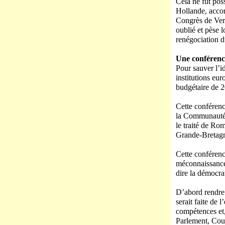
Cela ne fut pos
Hollande, accor
Congrès de Vers
oublié et pèse 
renégociation d
Une conférence
Pour sauver l’i
institutions eu
budgétaire de 2
Cette conférenc
la Communauté e
le traité de Rom
Grande-Bretag
Cette conférence
méconnaissance 
dire la démocrat
D’abord rendre 
serait faite de 
compétences et,
Parlement, Cour