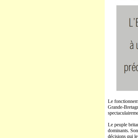
Le fonctionneme
Grande-Bretagne
spectaculaireme
Le peuple brita
dominants. Son 
décisions qui l