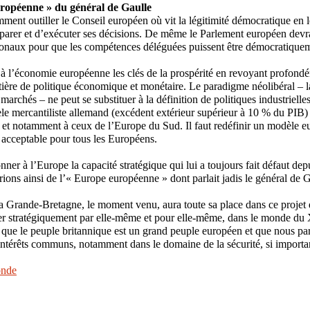
ropéenne » du général de Gaulle
amment outiller le Conseil européen où vit la légitimité démocratique en l
parer et d’exécuter ses décisions. De même le Parlement européen devr
ionaux pour que les compétences déléguées puissent être démocratiquem
 à l’économie européenne les clés de la prospérité en revoyant profondé
tière de politique économique et monétaire. Le paradigme néolibéral – 
 marchés – ne peut se substituer à la définition de politiques industrielle
le mercantiliste allemand (excédent extérieur supérieur à 10 % du PIB) 
 et notamment à ceux de l’Europe du Sud. Il faut redéfinir un modèle 
acceptable pour tous les Européens.
onner à l’Europe la capacité stratégique qui lui a toujours fait défaut dep
ions ainsi de l’« Europe européenne » dont parlait jadis le général de G
a Grande-Bretagne, le moment venu, aura toute sa place dans ce projet
er stratégiquement par elle-même et pour elle-même, dans le monde du 
que le peuple britannique est un grand peuple européen et que nous par
ntérêts communs, notamment dans le domaine de la sécurité, si importa
nde