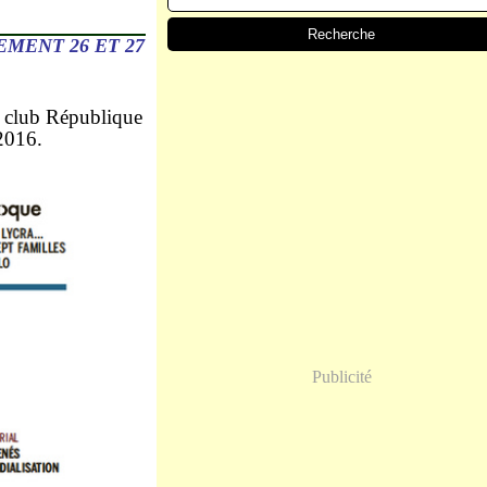
MENT 26 ET 27
u club République
2016.
Publicité