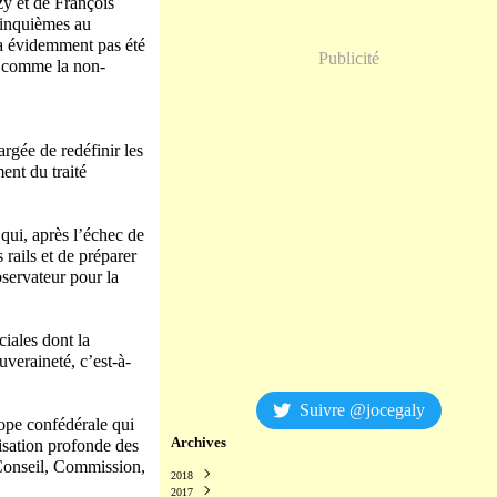
zy et de François
 cinquièmes au
’a évidemment pas été
Publicité
t comme la non-
rgée de redéfinir les
ent du traité
qui, après l’échec de
rails et de préparer
bservateur pour la
ciales dont la
uveraineté, c’est-à-
Suivre @jocegaly
rope confédérale qui
Archives
nisation profonde des
(Conseil, Commission,
2018
2017
Décembre
(2)