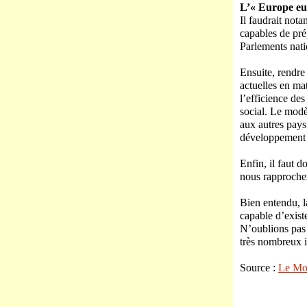
L’« Europe eu
Il faudrait not
capables de pré
Parlements nat
Ensuite, rendre
actuelles en ma
l’efficience des
social. Le modè
aux autres pays
développement 
Enfin, il faut d
nous rapprocher
Bien entendu, l
capable d’exist
N’oublions pas 
très nombreux i
Source :
Le Mo