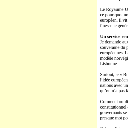
Le Royaume-Uni 
ce pour quoi no
européen. Il vit
finesse le génér
Un service re
Je demande aux d
souveraine du p
européennes. L
modèle norvégie
Lisbonne
Surtout, le « B
l’idée européen
nations avec un
qu’on n’a pas fa
Comment oublier
constitutionnel
gouvernants se 
presque mot pour