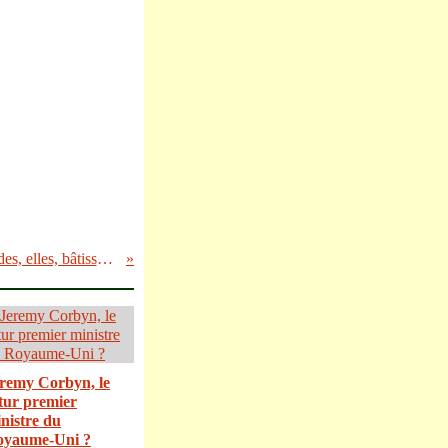
Sanctions: des entreprises allemandes, elles, bâtissent leurs usines en Russie!
remy Corbyn, le
tur premier
nistre du
oyaume-Uni ?