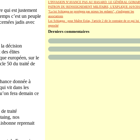
L’INVASION N’AVANCE PAS AU HASARD. LE GÉNÉRAL GOMAR
PATRON DU RENSEIGNEMENT MILITAIRE, L’EXPLIQUE.16/9/201
e qui est justement
"La loi Schiappa ne protégera pas mieux les enfants", s'indignent les
temps c’est un peuple
associations
Loi Schiappa : pour Maître Eolas, l'article 2 dit le contraire de ce qui lui 
scernées jadis avec
reproché
Derniers commentaires
 la décision
 des élites
que européen, sur le
cle 50 du traité de
 chance donnée à
ui vit dans les
qu’on fera demain ce
de traité
taing, nos
Lisbonne reprenait