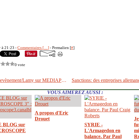
y à 21:23 -
Commentaires [
…
]
- Permalien [
#
]
0 vote
BREXIT Chevènement/Lamy sur MEDIAPOLIS ( 25 JUIN 2016)
VOUS AIMEREZ AUSSI :
A propos d'Eric
Drouet
Je
E BLOG sur
SYRIE -
fu
CROSCOPE
L'Armagedon en
mi
balance. Par Paul
R