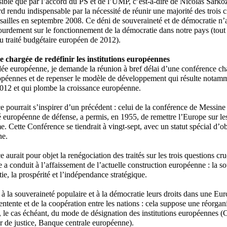
sible que par l’accord du PS et de l’UMP, c’est-à-dire de Nicolas Sarko
d rendu indispensable par la nécessité de réunir une majorité des trois
ailles en septembre 2008. Ce déni de souveraineté et de démocratie n
lourdement sur le fonctionnement de la démocratie dans notre pays (tou
u traité budgétaire européen de 2012).
 chargée de redéfinir les institutions européennes
dée européenne, je demande la réunion à bref délai d’une conférence cha
ropéennes et de repenser le modèle de développement qui résulte notamm
012 et qui plombe la croissance européenne.
e pourrait s’inspirer d’un précédent : celui de la conférence de Messine 
uropéenne de défense, a permis, en 1955, de remettre l’Europe sur les 
e. Cette Conférence se tiendrait à vingt-sept, avec un statut spécial d’o
ne.
 aurait pour objet la renégociation des traités sur les trois questions cru
a conduit à l’affaissement de l’actuelle construction européenne : la so
ie, la prospérité et l’indépendance stratégique.
à la souveraineté populaire et à la démocratie leurs droits dans une Eu
l’entente et de la coopération entre les nations : cela suppose une réorga
 le cas échéant, du mode de désignation des institutions européennes 
 de justice, Banque centrale européenne).