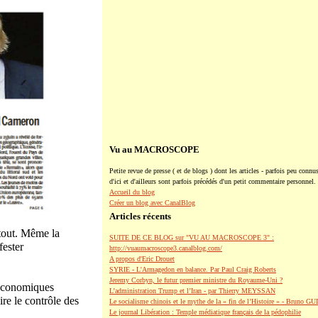
Vu au MACROSCOPE
Petite revue de presse ( et de blogs ) dont les articles - parfois peu connus
d'ici et d'ailleurs sont parfois précédés d'un petit commentaire personnel.
Accueil du blog
Créer un blog avec CanalBlog
Articles récents
rtout. Même la
SUITE DE CE BLOG sur "VU AU MACROSCOPE 3" :
fester
http://vuaumacroscope3.canalblog.com/
A propos d'Eric Drouet
SYRIE - L'Armagedon en balance. Par Paul Craig Roberts
Jeremy Corbyn, le futur premier ministre du Royaume-Uni ?
 économiques
L’administration Trump et l’Iran - par Thierry MEYSSAN
re le contrôle des
Le socialisme chinois et le mythe de la « fin de l’Histoire » - Bruno G
Le journal Libération : Temple médiatique français de la pédophilie