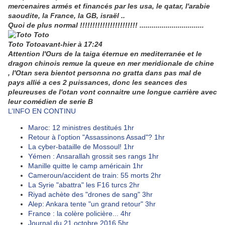
mercenaires armés et financés par les usa, le qatar, l'arabie
saoudite, la France, la GB, israël ..
Quoi de plus normal !!!!!!!!!!!!!!!!!!!!!!! ................................
Toto Toto
avant-hier à 17:24
Attention l'Ours de la taiga éternue en mediterranée et le
dragon chinois remue la queue en mer meridionale de chine
, l'Otan sera bientot personna no gratta dans pas mal de
pays allié a ces 2 puissances, donc les seances des
pleureuses de l'otan vont connaitre une longue carrière avec
leur comédien de serie B
L’INFO EN CONTINU
Maroc: 12 ministres destitués
1hr
Retour à l'option "Assassinons Assad"?
1hr
La cyber-bataille de Mossoul!
1hr
Yémen : Ansarallah grossit ses rangs
1hr
Manille quitte le camp américain
1hr
Cameroun/accident de train: 55 morts
2hr
La Syrie "abattra" les F16 turcs
2hr
Riyad achète des "drones de sang"
3hr
Alep: Ankara tente "un grand retour"
3hr
France : la colère policière...
4hr
Journal du 21 octobre 2016
5hr