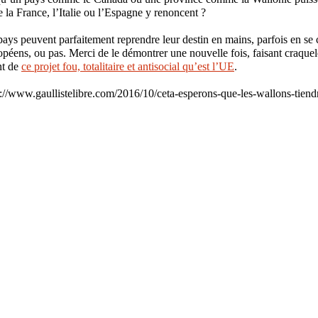
e la France, l’Italie ou l’Espagne y renoncent ?
 pays peuvent parfaitement reprendre leur destin en mains, parfois en se
opéens, ou pas. Merci de le démontrer une nouvelle fois, faisant craquele
nt de
ce projet fou, totalitaire et antisocial qu’est l’UE
.
/www.gaullistelibre.com/2016/10/ceta-esperons-que-les-wallons-tiend