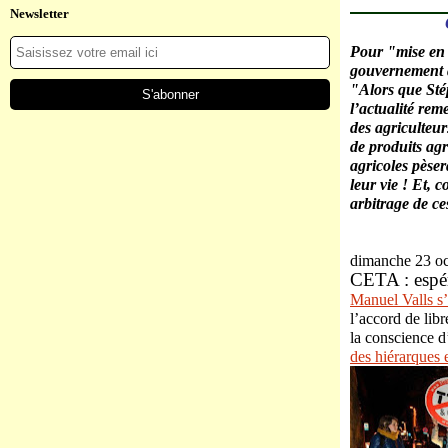
Newsletter
Pour "mise en b
gouvernement a
"Alors que Stép
l’actualité rem
des agriculteur
de produits ag
agricoles pèser
leur vie ! Et,
arbitrage de ce
dimanche 23 oc
CETA : espér
Manuel Valls s
l’accord de lib
la conscience d
des hiérarques