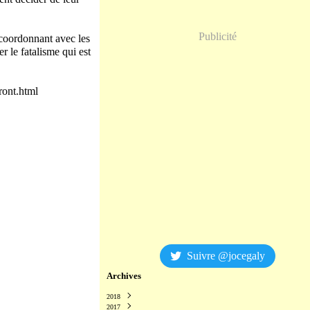
Publicité
 coordonnant avec les
r le fatalisme qui est
ront.html
Suivre @jocegaly
Archives
2018
2017
Décembre
(2)