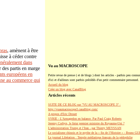
pras
, amènent à être
nisse à céder contre
énéralement dans
Vu au MACROSCOPE
r des partis en marge
ants européens en
Petite revue de presse ( et de blogs ) dont les articles - parfois peu connus
éenne au commerce qui
d'ici et d'ailleurs sont parfois précédés d'un petit commentaire personnel.
Accueil du blog
Créer un blog avec CanalBlog
Articles récents
SUITE DE CE BLOG sur "VU AU MACROSCOPE 3" :
http://vuaumacroscope3.canalblog.com/
A propos d'Eric Drouet
SYRIE - L'Armagedon en balance. Par Paul Craig Roberts
Jeremy Corbyn, le futur premier ministre du Royaume-Uni ?
L’administration Trump et l’Iran - par Thierry MEYSSAN
Le socialisme chinois et le mythe de la « fin de l’Histoire » - Bruno G
Le journal Libération : Temple médiatique français de la pédophilie