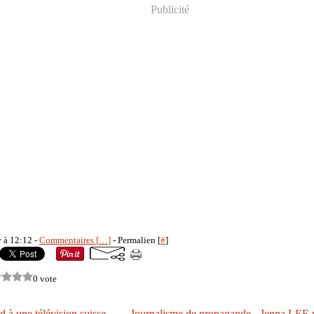
Publicité
y à 12:12 -
Commentaires [
…
]
- Permalien [
#
]
0 vote
[Vidéo] Assad à une télévision suisse : Je n’attaque pas le peuple, je le défend