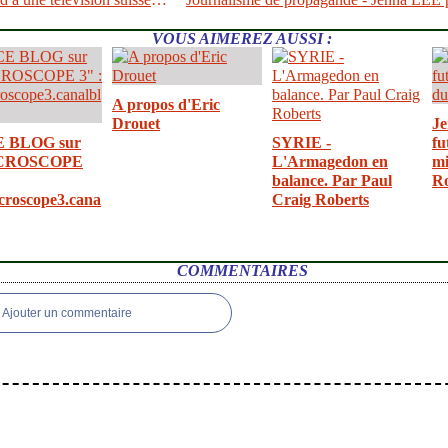
VOUS AIMEREZ AUSSI :
A propos d'Eric
Drouet
Je
E BLOG sur
SYRIE -
fu
CROSCOPE
L'Armagedon en
mi
balance. Par Paul
R
croscope3.cana
Craig Roberts
COMMENTAIRES
Ajouter un commentaire