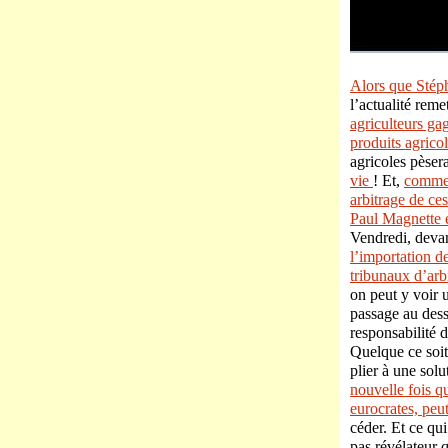
Alors que Stéph
l’actualité rem
agriculteurs ga
produits agrico
agricoles pèsera
vie
! Et,
comme 
arbitrage de ce
Paul Magnette e
Vendredi, deva
l’importation d
tribunaux d’arb
on peut y voir u
passage au dess
responsabilité 
Quelque ce soit
plier à une sol
nouvelle fois qu
eurocrates, peu
céder. Et ce qui
pas révélateur