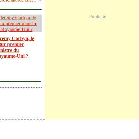
Publicité
remy Corbyn, le
tur premier
nistre du
oyaume-Uni ?