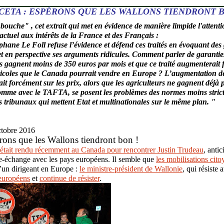
CETA : ESPÉRONS QUE LES WALLONS TIENDRONT B
ouche" , cet extrait qui met en évidence de manière limpide l'attenti
ctuel aux intérêts de la France et des Français :
hane Le Foll refuse l’évidence et défend ces traités en évoquant des 
et en perspective ses arguments ridicules. Comment parler de garantie
s gagnent moins de 350 euros par mois et que ce traité augmenterait 
ricoles que le Canada pourrait vendre en Europe ? L’augmentation de 
ait forcément sur les prix, alors que les agriculteurs ne gagnent déjà
 comme avec le TAFTA, se posent les problèmes des normes moins strict
s tribunaux qui mettent Etat et multinationales sur le même plan. "
tobre 2016
ons que les Wallons tiendront bon !
’était rendu récemment au Canada pour rencontrer Justin Trudeau
, antic
re-échange avec les pays européens. Il semble que
les mobilisations cit
’un dirigeant en Europe :
le ministre-président de Wallonie
, qui résiste
 européens
et
continue de résister
.