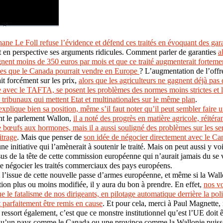
ane Le Foll refuse l’évidence et défend ces traités en évoquant des gara
et en perspective ses arguments ridicules. Comment parler de garanties
a
gnent moins de 350 euros par mois et que ce traité augmenterait forteme
les que le Canada pourrait vendre en Europe
? L’augmentation de l’offr
it forcément sur les prix,
alors que les agriculteurs ne gagnent déjà pas
avec le TAFTA, se posent les problèmes des normes moins strictes et 
s tribunaux qui mettent Etat et multinationales sur le même plan
.
xplique bien sa position, même s’il faut noter qu’il peut sembler faire 
nt le parlement Wallon,
il a noté des progrès en matière agricole, réitéra
e bœufs aux hormones, mais il a aussi souligné des problèmes sur les ser
itrage
. Mais que penser de
son idée de négocier directement avec le C
ne initiative qui l’amènerait à soutenir le traité. Mais on peut aussi y voi
us de la tête de cette commission européenne qui n’aurait jamais du se vo
de négocier les traités commerciaux des pays européens.
 l’issue de cette nouvelle passe d’armes européenne, et même si la Wallo
ution plus ou moins modifiée, il y aura du bon à prendre. En effet,
nos v
e le fatalisme de nos dirigeants, en pilotage automatique derrière la polit
t parfaitement être remis en cause
. Et pour cela, merci à Paul Magnette,
 ressort également, c’est que ce monstre institutionnel qu’est l’UE doit 
 qu’un pays comme le Canada ou une province comme la Wallonie puisse