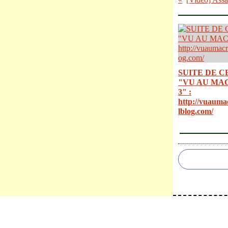
SUITE DE C
"VU AU MA
3" :
http://vuauma
lblog.com/