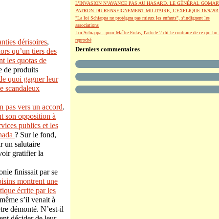
L’INVASION N’AVANCE PAS AU HASARD. LE GÉNÉRAL GOMAR
PATRON DU RENSEIGNEMENT MILITAIRE, L’EXPLIQUE.16/9/201
"La loi Schiappa ne protégera pas mieux les enfants", s'indignent les
associations
Loi Schiappa : pour Maître Eolas, l'article 2 dit le contraire de ce qui lui 
reproché
nties dérisoires
,
Derniers commentaires
lors qu’un tiers des
nt les quotas de
e de produits
 de quoi gagner leur
le scandaleux
un pas vers un accord
.
nt son opposition à
vices publics et les
anada
? Sur le fond,
r un salutaire
ir gratifier la
nie finissait par se
oisins montrent une
ique écrite par les
 même s’il venait à
être démonté. N’est-il
nt décider de leur