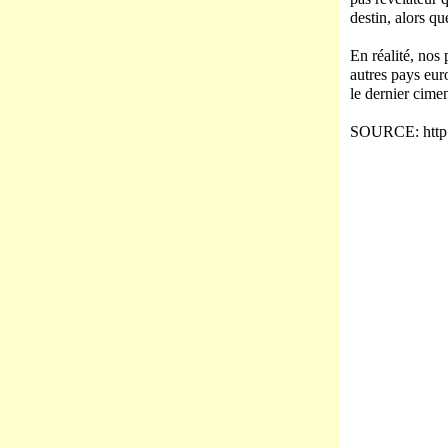
destin, alors qu
En réalité, nos
autres pays eur
le dernier cime
SOURCE: http:/