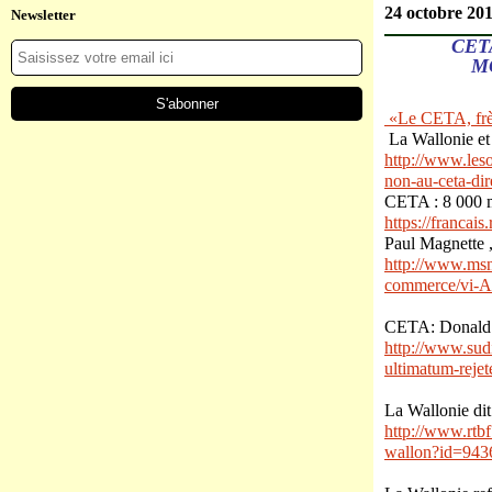
24 octobre 20
Newsletter
CET
M
«Le CETA, frèr
La Wallonie et 
http://www.leso
non-au-ceta-dir
CETA : 8 000 m
https://francai
Paul Magnette 
http://www.msn
commerce/vi-
CETA: Donald T
http://www.sudi
ultimatum-reje
La Wallonie di
http://www.rtbf
wallon?id=943