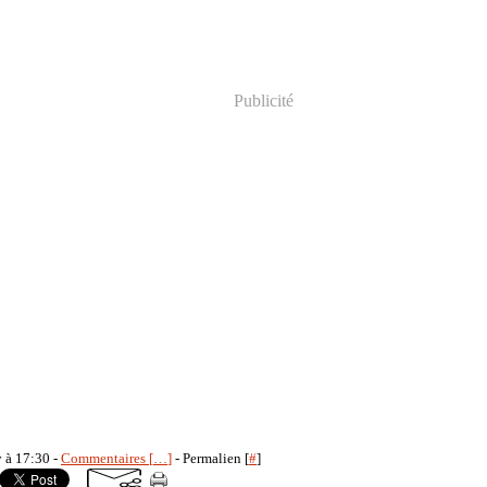
Publicité
y à 17:30 -
Commentaires [
…
]
- Permalien [
#
]