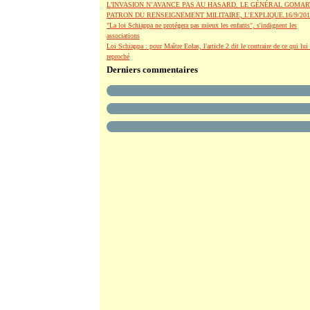
L’INVASION N’AVANCE PAS AU HASARD. LE GÉNÉRAL GOMAR
PATRON DU RENSEIGNEMENT MILITAIRE, L’EXPLIQUE.16/9/201
"La loi Schiappa ne protégera pas mieux les enfants", s'indignent les
associations
Loi Schiappa : pour Maître Eolas, l'article 2 dit le contraire de ce qui lui 
reproché
Derniers commentaires