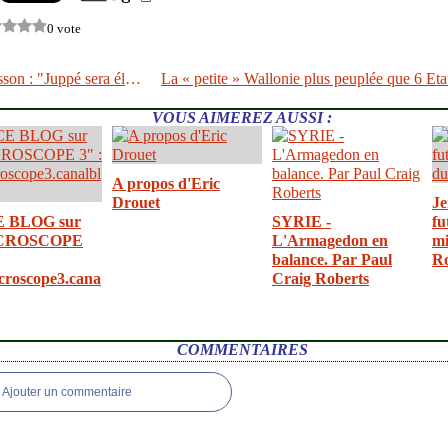
0 vote
Jean d'Ormesson : "Juppé sera élu, mais il ne fera rien"
VOUS AIMEREZ AUSSI :
A propos d'Eric
Drouet
Je
E BLOG sur
SYRIE -
fu
CROSCOPE
L'Armagedon en
mi
balance. Par Paul
R
croscope3.cana
Craig Roberts
COMMENTAIRES
Ajouter un commentaire