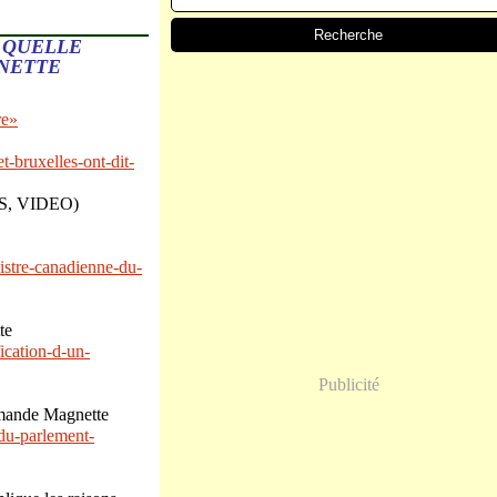
E QUELLE
NETTE
re»
t-bruxelles-ont-dit-
GES, VIDEO)
stre-canadienne-du-
te
ication-d-un-
Publicité
emande Magnette
-du-parlement-