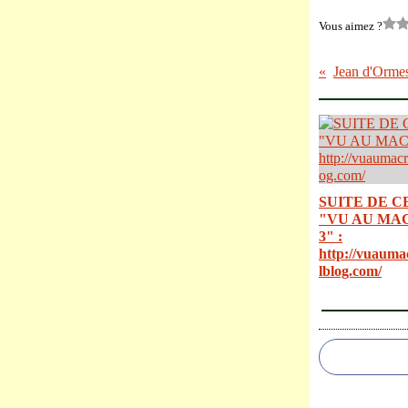
Vous aimez ?
SUITE DE C
"VU AU MA
3" :
http://vuauma
lblog.com/