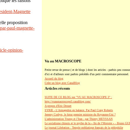
lique les raisons
resident-Magnette
lle proposition
-par-paul-magnette-
icle-opinion-
Vu au MACROSCOPE
Petite revue de presse ( et de blogs ) dont les articles - parfois peu connus
d'ici et d'ailleurs sont parfois précédés d'un petit commentaire personnel.
Accueil du blog
Créer un blog avec CanalBlog
Articles récents
SUITE DE CE BLOG sur "VU AU MACROSCOPE 3" :
http://vuaumacroscope3.canalblog.com/
A propos d'Eric Drouet
SYRIE - L'Armagedon en balance. Par Paul Craig Roberts
Jeremy Corbyn, le futur premier ministre du Royaume-Uni ?
L’administration Trump et l’Iran - par Thierry MEYSSAN
Le socialisme chinois et le mythe de la « fin de l’Histoire » - Bruno G
Le journal Libération : Temple médiatique français de la pédophilie