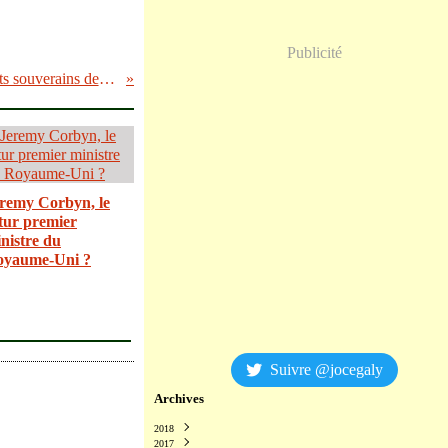
Publicité
La « petite » Wallonie plus peuplée que 6 Etats souverains de l’UE. Et plus démocratique que 27.
remy Corbyn, le
tur premier
nistre du
oyaume-Uni ?
Suivre @jocegaly
Archives
2018
2017
Décembre
(2)