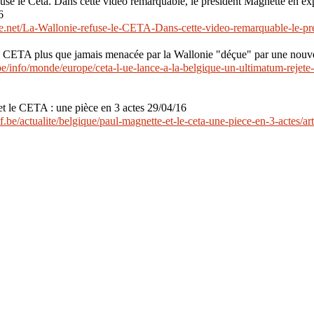
use le Ceta. Dans cette vidéo remarquable, le président Magnette en exp
6
rre.net/La-Wallonie-refuse-le-CETA-Dans-cette-video-remarquable-le-p
u CETA plus que jamais menacée par la Wallonie "déçue" par une nouve
be/info/monde/europe/ceta-l-ue-lance-a-la-belgique-un-ultimatum-rejete
t le CETA : une pièce en 3 actes 29/04/16
f.be/actualite/belgique/paul-magnette-et-le-ceta-une-piece-en-3-actes/art