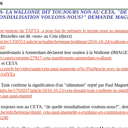
16
A- LA WALLONIE DIT TOUJOURS NON AU CETA, "D
ONDIALISATION VOULONS-NOUS?" DEMANDE MAG
e jumeau du TAFTA, a pour but de préparer le terrain pour sa signatu
Bruxelles ont dit «non» au Ceta (direct)
ir.be/1350551/article/actualite/belgique/politique/2016-10-24/wallonie-e
ect
anifestants à Amsterdam déclarent leur soutien à la Wallonie (IMA
s.rt.com/economie/27917-ceta-manifestants-amsterdam-wallonie
, et CETA
.com/fr-be/video/sante/ceta-paul-magnette-n%c3%a9gocie-avec-la-mini
AAjdYEz
usk confirme la signification d'un "ultimatum" rejeté par Paul Magnet
nfo.be/1702037/article/2016-10-23/ceta-donald-tusk-confirme-la-signif
te-par-paul-magnet
t toujours non au CETA, "de quelle mondialisation voulons-nous?", d
.be/info/belgique/detail_ceta-paul-magnette-s-explique-en-commission
6240