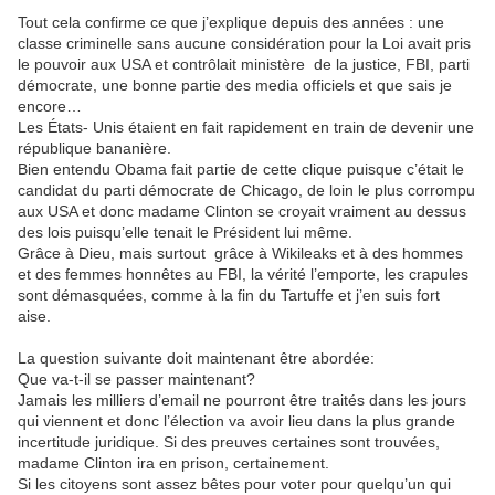
Tout cela confirme ce que j’explique depuis des années : une
classe criminelle sans aucune considération pour la Loi avait pris
le pouvoir aux USA et contrôlait ministère de la justice, FBI, parti
démocrate, une bonne partie des media officiels et que sais je
encore…
Les États- Unis étaient en fait rapidement en train de devenir une
république bananière.
Bien entendu Obama fait partie de cette clique puisque c’était le
candidat du parti démocrate de Chicago, de loin le plus corrompu
aux USA et donc madame Clinton se croyait vraiment au dessus
des lois puisqu’elle tenait le Président lui même.
Grâce à Dieu, mais surtout grâce à Wikileaks et à des hommes
et des femmes honnêtes au FBI, la vérité l’emporte, les crapules
sont démasquées, comme à la fin du Tartuffe et j’en suis fort
aise.
La question suivante doit maintenant être abordée:
Que va-t-il se passer maintenant?
Jamais les milliers d’email ne pourront être traités dans les jours
qui viennent et donc l’élection va avoir lieu dans la plus grande
incertitude juridique. Si des preuves certaines sont trouvées,
madame Clinton ira en prison, certainement.
Si les citoyens sont assez bêtes pour voter pour quelqu’un qui