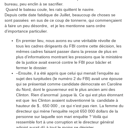
bureau, peu enclin à se sacrifier.
Quand le bateau coule, les rats quittent le navire.
Depuis cette date fatidique de Juillet, beaucoup de choses se
sont passées en sus de ce coup de tonnerre, qui commençaient
à faire un peu désordre, et je les mentionne sans ordre
d’importance particulier.
En premier lieu, nous avons eu une véritable révolte de
tous les cadres dirigeants du FBI contre cette décision, les
mêmes cadres faisant passer dans la presse de plus en
plus d’informations montrant les pressions que le ministère
de la justice avait exercé contre le FBI pour bâcler et
fermer le dossier.
–
Ensuite, il a été appris que celui qui menait l’enquête au
sujet des turpitudes (le numéro 2 du FBI) avait une épouse
qui se présentait comme candidate démocrate en Caroline
du Nord, dont le gouverneur est le plus ancien ami des
Clinton. Rien d’anormal jusque là. Ce qui est plus étonnant
est que les Clinton avaient subventionné la candidate à
hauteur de $.. 650 000 , ce qui n’est pas rien. La femme du
directeur qui mène l’enquête reçoit 650 000 dollars de la
personne sur laquelle son mari enquête ? Voilà qui
ressemble fort à une corruption et le directeur général
adjoint aurait dû à tout le moins se désister.