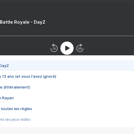
 Battle Royale - DayZ
 DayZ
 a 13 ans (et vous l'avez ignoré)
e (littéralement)
im Rayan
 toutes les règles
s les jeux vidéo
us choquant de Rockstar ? - Le scandale BULLY