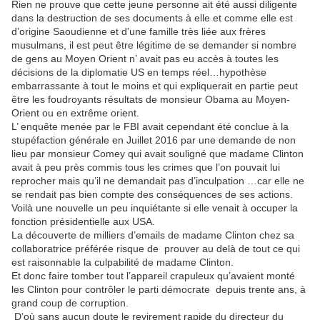
Rien ne prouve que cette jeune personne ait été aussi diligente
dans la destruction de ses documents à elle et comme elle est
d’origine Saoudienne et d’une famille très liée aux frères
musulmans, il est peut être légitime de se demander si nombre
de gens au Moyen Orient n’ avait pas eu accès à toutes les
décisions de la diplomatie US en temps réel…hypothèse
embarrassante à tout le moins et qui expliquerait en partie peut
être les foudroyants résultats de monsieur Obama au Moyen-
Orient ou en extrême orient.
L’ enquête menée par le FBI avait cependant été conclue à la
stupéfaction générale en Juillet 2016 par une demande de non
lieu par monsieur Comey qui avait souligné que madame Clinton
avait à peu près commis tous les crimes que l’on pouvait lui
reprocher mais qu’il ne demandait pas d’inculpation …car elle ne
se rendait pas bien compte des conséquences de ses actions.
Voilà une nouvelle un peu inquiétante si elle venait à occuper la
fonction présidentielle aux USA.
La découverte de milliers d’emails de madame Clinton chez sa
collaboratrice préférée risque de prouver au delà de tout ce qui
est raisonnable la culpabilité de madame Clinton.
Et donc faire tomber tout l’appareil crapuleux qu’avaient monté
les Clinton pour contrôler le parti démocrate depuis trente ans, à
grand coup de corruption.
D’où sans aucun doute le revirement rapide du directeur du