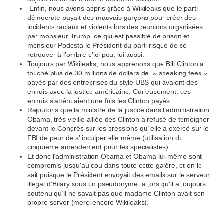
Enfin, nous avons appris grâce à Wikileaks que le parti
démocrate payait des mauvais garçons pour créer des
incidents raciaux et violents lors des réunions organisées
par monsieur Trump, ce qui est passible de prison et
monsieur Podesta le Président du parti risque de se
retrouver à l’ombre d’ici peu, lui aussi.
Toujours par Wikileaks, nous apprenons que Bill Clinton a
touché plus de 30 millions de dollars de » speaking fees »
payés par des entreprises du style UBS qui avaient des
ennuis avec la justice américaine. Curieusement, ces
ennuis s’atténuaient une fois les Clinton payés.
Rajoutons que la ministre de la justice dans l’administration
Obama, très vieille alliée des Clinton a refusé de témoigner
devant le Congrès sur les pressions qu’ elle a exercé sur le
FBI de peur de s’ inculper elle même (utilisation du
cinquième amendement pour les spécialistes).
Et donc l’administration Obama et Obama lui-même sont
compromis jusqu’au cou dans toute cette galère, et on le
sait puisque le Président envoyait des emails sur le serveur
illégal d’Hilary sous un pseudonyme, a ;ors qu’il a toujours
soutenu qu’il ne savait pas que madame Clinton avait son
propre server (merci encore Wikileaks).