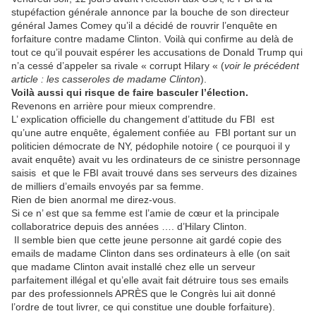
stupéfaction générale annonce par la bouche de son directeur
général James Comey qu’il a décidé de rouvrir l’enquête en
forfaiture contre madame Clinton.
Voilà qui confirme au delà de
tout ce qu’il pouvait espérer les accusations de Donald Trump qui
n’a cessé d’appeler sa rivale « corrupt Hilary « (
voir le précédent
article : les casseroles de madame Clinton
).
Voilà aussi qui risque de faire basculer l’élection.
Revenons en arrière pour mieux comprendre.
L’ explication officielle du changement d’attitude du FBI est
qu’une autre enquête, également confiée au FBI portant sur un
politicien démocrate de NY, pédophile notoire ( ce pourquoi il y
avait enquête) avait vu les ordinateurs de ce sinistre personnage
saisis et que le FBI avait trouvé dans ses serveurs des dizaines
de milliers d’emails envoyés par sa femme.
Rien de bien anormal me direz-vous.
Si ce n’ est que sa femme est l’amie de cœur et la principale
collaboratrice depuis des années …. d’Hilary Clinton.
Il semble bien que cette jeune personne ait gardé copie des
emails de madame Clinton dans ses ordinateurs à elle (on sait
que madame Clinton avait installé chez elle un serveur
parfaitement illégal et qu’elle avait fait détruire tous ses emails
par des professionnels APRÈS que le Congrès lui ait donné
l’ordre de tout livrer, ce qui constitue une double forfaiture).