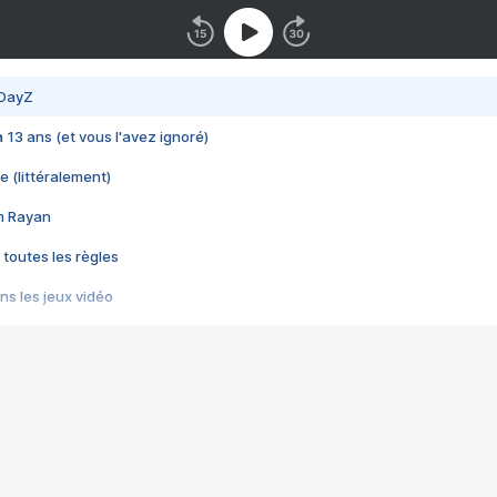
 DayZ
 a 13 ans (et vous l'avez ignoré)
e (littéralement)
im Rayan
 toutes les règles
s les jeux vidéo
us choquant de Rockstar ? - Le scandale BULLY
e plus moche de Steam
du RÊVE tourne au CAUCHEMAR
pendant 8 heures
it… à tort