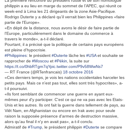
La première rencontre du président russe et de son homologue
philippin a eu lieu en marge du sommet de l'APEC, qui réunit ce
week-end à Lima les 21 dirigeants de la zone Asie-Pacifique.
Rodrigo Duterte y a déclaré qu’il verrait bien les Philippines «faire
partie de l'Europe».
«En dépit de la distance, nous avons le désir de faire partie de
l'Europe, particulièrement dans le domaine du commerce à
travers le monde», a-t-il déclaré.
Pourtant, il a précisé que la politique de certains pays européens
est pleine d’hypocrisie.
#Philippines
: le président
#Duterte
lâche les
#USA
et souhaite se
rapprocher de
#Moscou
et
#Pékin
, la suite sur
https://t.co/0hbRTgm7qY
pic.twitter.com/P9v58WwNs7
— RT France (@RTenfrancais)
18 octobre 2016
«Ces derniers temps, je vois les nations occidentales harceler les
petits pays. Mais ce n'est pas tout, elles sont très hypocrites», a-
t-il poursuivi.
«Ils font semblant de commencer une guerre en ayant eux-
mêmes peur d'y participer. C'est ce qui ne va pas avec les Etats-
Unis et les autres. Ils ont fait la guerre dans tellement de pays, au
Viêt Nam, en Afghanistan ou encore en Irak avec pour seule
raison la supposée présence d'armes de destruction massive,
alors qu'au final il n'y en avait pas», a-t-il conclu.
Admiratif de
#Trump
, le président philippin
#Duterte
se compare