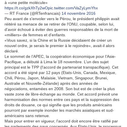
à «une petite molécule»
https://t.co/gzkXhTy2wO
pic.twitter.com/VaZyLymYhx
— RT France (@RTenfrancais)
14 novembre 2016
Peu avant de s'envoler vers le Pérou, le président philippin avait
réitéré sa menace de se retirer de l'ONU, coupable, selon lui,
d'avoir échoué à éviter des guerres responsables de la mort de
«milliers» de femmes et d'enfants.
«Vous savez, si la Chine et la Russie décidaient de créer un
nouvel ordre, je serais le premier à le rejoindre», avait-il alors
déclaré.
Le sommet de l’APEC, la coopération économique pour l'Asie-
Pacifique, a débuté à Lima le 18 novembre. L’un des sujet
principal est le TPP (l'accord de partenariat transpacifique). Cet
accord a été signé par 12 pays (Etats-Unis, Canada, Mexique,
Chili, Pérou, Japon, Malaisie, Vietnam, Singapour, Brunei,
Australie et Nouvelle-Zélande) après des années de
négociations, entamées en 2008. Son but est de créer la plus
vaste zone de libre-échange au monde. Cet accord prévoit une
harmonisation des normes entre ces pays et la suppression des
droits de douane, ce qui signifie que les produits américains
pourront par exemple inonder les marchés asiatiques et sud-
américains sans retenue.
Mais pour entrer en vigueur, l'accord doit encore être ratifié par
les parlements des pays concernés. Aux Etats-Unis, le processus