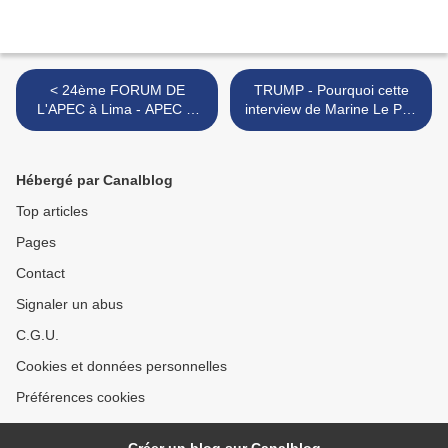
< 24ème FORUM DE
TRUMP - Pourquoi cette
L'APEC à Lima - APEC et
interview de Marine Le Pen
TRUMP
à la BBC passe mal en
Angleterre >
Hébergé par Canalblog
Top articles
Pages
Contact
Signaler un abus
C.G.U.
Cookies et données personnelles
Préférences cookies
Créer un blog sur Canalblog