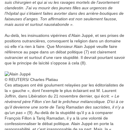
suis chirurgien et qui ai vu les ravages mortels de l'avortement
clandestin. J'ai vu mourir des jeunes filles aux urgences de
l'hôpital qui s'étaient faites avorter dans des arrière-boutiques de
faiseuses d'anges. Ton affirmation est non seulement fausse,
mais aussi et surtout nauséabonde ».
Au-delà, les insinuations vipérines d'Alain Juppé, et ses prises de
positions outrancières, convoquent la religion dans un domaine
où elle n'a rien à faire. Que Monsieur Alain Juppé veuille faire
référence au pape dans un débat politique (7) est clairement
outrancier et surtout d'une rare stupidité. Il devrait pourtant savoir
que le principe de laïcité s'oppose à cela (8).
© REUTERS/ Charles Platiau
Ces attaques ont été goulument relayées par les éditorialistes de
la « gauche », dont l'exemple le plus éclairant est M. Laurent
Joffrin, dans Libération du 21 novembre dernier, qui écrit:
« Le
révérend père Fillon s'en fait le prêcheur mélancolique. D'ici à ce
qu'il devienne une sorte de Tariq Ramadan des sacristies, il n'y a
qu'un pas »
(9). Au-delà de la stupidité qu'il y a à comparer
François Fillon à Tariq Ramadan, il y a là une volonté de
confessionnaliser le débat politique. Alain Juppé en porte la
responsabilité, et c'est irresponsable de sa part. Mais, la «