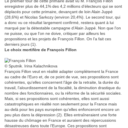
Le premier tour de cette primaire avait vu M. François Fillon
enregistrer plus de 44,1% des 4,2 millions d'électeurs qui se sont
déplacés pour cette primaire, devançant de loin Alain Juppé
(28,6%) et Nicolas Sarkozy (environ 20,4%). Le second tour, qui
a donc vu ce résultat largement confirmé, restera quant à lui
marqué par la détestable campagne d'Alain Juppé. Non que l'on
ne puisse, ou que l'on ne doive, critiquer par ailleurs les
propositions et les projets de François Fillon. On l'a fait ces
derniers jours (1).
Le choix mortifère de François Fillon
© Sputnik. Irina Kalachnikova
François Fillon veut en réalité adapter complètement la France
au cadre de l'Euro et, de ce point de vue, ses propositions sont
cohérentes, qu'elles concernent l'âge de la retraite, la durée du
travail, l'alourdissement de la fiscalité, la diminution drastique du
nombre des fonctionnaires, ou la réforme de la sécurité sociales.
Mais, si ses propositions sont cohérentes, elles sont aussi
catastrophiques en réalité non seulement pour la France mais
au-delà pour les pays européen qu'elles enfonceront encore un
peu plus dans la dépression (2). Elles entraîneraient une forte
hausse du chômage en France et auraient des répercussions
désastreuses dans toute l'Europe. Ces propositions sont