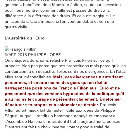
gauche » boboïsée, dont Monsieur Joffrin, saute sur l'occasion
pour nous montrer comment elle est passée du droit à la
différence à la différence des droits. Et cela est tragique. Le
principe de laïcité s'impose si l'on veut un débat et non une
guerre civile.
L'austérité ou l'Euro
© AFP 2016 PHILIPPE LOPEZ
On critiquera donc sans relâche François Fillon sur ce qu'il
propose. Non pas parce que ses propositions mais parce qu'elles
conduiraient à un désastre. Telles sont nos divergences. En l'état,
elles sont irréconciliables.
Mais, ces divergences n'autorisent
personnes, et encore moins des gens qui en réalité
partagent
les positions de François Fillon sur l'Euro et ne
présentent
que
des versions hypocrites de la politique qu'il
a au moins le courage de présenter clairement, à déformer,
dénaturer ses propos et à calomnier ce dernier.
François
Fillon aurait mieux fait de rester fidèle aux idées de Philippe
Séguin, auquel il rendit un hommage appuyé et émouvant à
l'Assemblée Nationale, mais dont il trahit aujourd'hui la pensée.
D'autres ont fait un choix inverse, votant
pour
le traité de