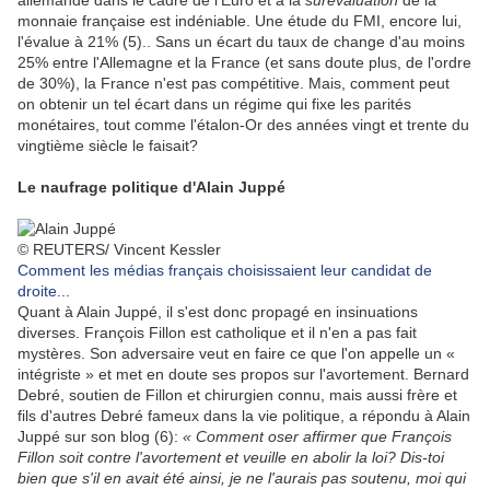
allemande dans le cadre de l'Euro et à la
surévaluation
de la
monnaie française est indéniable. Une étude du FMI, encore lui,
l'évalue à 21% (5).. Sans un écart du taux de change d'au moins
25% entre l'Allemagne et la France (et sans doute plus, de l'ordre
de 30%), la France n'est pas compétitive. Mais, comment peut
on obtenir un tel écart dans un régime qui fixe les parités
monétaires, tout comme l'étalon-Or des années vingt et trente du
vingtième siècle le faisait?
Le naufrage politique d'Alain Juppé
© REUTERS/ Vincent Kessler
Comment les médias français choisissaient leur candidat de
droite...
Quant à Alain Juppé, il s'est donc propagé en insinuations
diverses. François Fillon est catholique et il n'en a pas fait
mystères. Son adversaire veut en faire ce que l'on appelle un «
intégriste » et met en doute ses propos sur l'avortement. Bernard
Debré, soutien de Fillon et chirurgien connu, mais aussi frère et
fils d'autres Debré fameux dans la vie politique, a répondu à Alain
Juppé sur son blog (6):
« Comment oser affirmer que François
Fillon soit contre l'avortement et veuille en abolir la loi? Dis-toi
bien que s'il en avait été ainsi, je ne l'aurais pas soutenu, moi qui