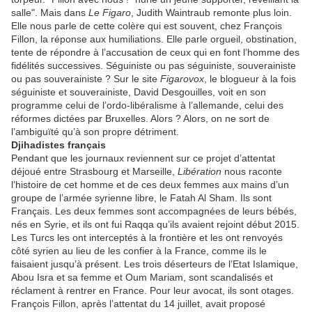
salle". Mais dans
Le Figaro
, Judith Waintraub remonte plus loin.
Elle nous parle de cette colère qui est souvent, chez François
Fillon, la réponse aux humiliations. Elle parle orgueil, obstination,
tente de répondre à l’accusation de ceux qui en font l’homme des
fidélités successives. Séguiniste ou pas séguiniste, souverainiste
ou pas souverainiste ? Sur le site
Figarovox
, le blogueur à la fois
séguiniste et souverainiste, David Desgouilles, voit en son
programme celui de l’ordo-libéralisme à l’allemande, celui des
réformes dictées par Bruxelles. Alors ? Alors, on ne sort de
l’ambiguïté qu’à son propre détriment.
Djihadistes français
Pendant que les journaux reviennent sur ce projet d’attentat
déjoué entre Strasbourg et Marseille,
Libération
nous raconte
l’histoire de cet homme et de ces deux femmes aux mains d’un
groupe de l’armée syrienne libre, le Fatah Al Sham. Ils sont
Français. Les deux femmes sont accompagnées de leurs bébés,
nés en Syrie, et ils ont fui Raqqa qu’ils avaient rejoint début 2015.
Les Turcs les ont interceptés à la frontière et les ont renvoyés
côté syrien au lieu de les confier à la France, comme ils le
faisaient jusqu’à présent. Les trois déserteurs de l’Etat Islamique,
Abou Isra et sa femme et Oum Mariam, sont scandalisés et
réclament à rentrer en France. Pour leur avocat, ils sont otages.
François Fillon, après l’attentat du 14 juillet, avait proposé