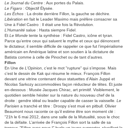
Le Journal du Centre
: Aux portes du Palais.
Le Figaro
: Objectif Élysée.
Les Échos
: La droite derrière Fillon, la gauche se déchire.
Libération
en fait le Leader Maximo mais préfère consacrer sa
Une à Fidel Castro : Il était une fois la Révolution.
L’Humanité
salue : Hasta siempre Fidel.
Et
Le Monde
tente la synthèse : Fidel Castro, icône et tyran.
Parce qu’entre ceux qui saluent le mythe et ceux qui dénoncent
le dictateur, il semble difficile de rappeler ce que fut l’impérialisme
américain en Amérique latine et son soutien à la dictature de
Batista comme à celle de Pinochet ou de tant d’autres.
Fillon
En Une de
L’Opinion
, c’est le mot "rupture" qui s’impose. Mais
c’est le dessin de Kak qui résume le mieux. François Fillon
devant une vitrine contenant deux statuettes d’Alain Juppé et
Nicolas Sarkozy accommodées façon réducteur de têtes. Et juste
en-dessous : Musée Jacques Chirac, art primitif. Visiblement, le
quotidien semble hésiter sur la nature du nouveau chef de la
droite : gendre idéal ou leader capable de casser la vaisselle.
Le
Parisien
a tranché et titre : Droopy s’est mué en pitbull. Olivier
Beaumont nous raconte ce qu’il estime être son moment clé :
"21h le 6 mai 2012, dans une salle de la Mutualité, sous le choc
de la défaite. L’arrivée de François Fillon sort la salle de sa
torpeur. "Fillon avec nous !" hurle un jeune supporter, réveillant la