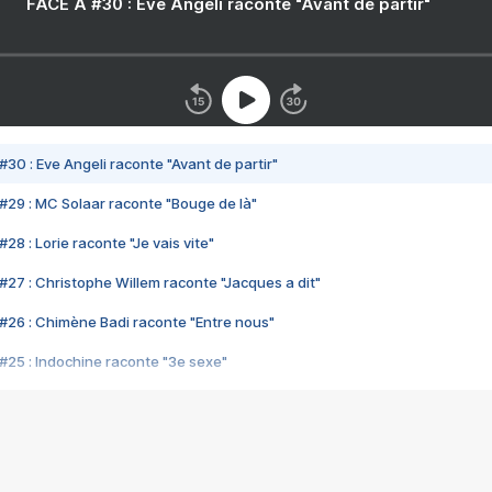
FACE A #30 : Eve Angeli raconte "Avant de partir"
#30 : Eve Angeli raconte "Avant de partir"
#29 : MC Solaar raconte "Bouge de là"
28 : Lorie raconte "Je vais vite"
#27 : Christophe Willem raconte "Jacques a dit"
#26 : Chimène Badi raconte "Entre nous"
#25 : Indochine raconte "3e sexe"
#24 : Zaho raconte "C'est chelou"
#23 : Patrick Bruel raconte "Au café des délices"
#22 : Kyo raconte "Le chemin"