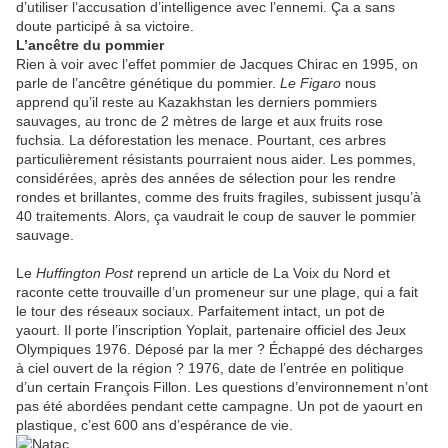
d’utiliser l’accusation d’intelligence avec l’ennemi. Ça a sans
doute participé à sa victoire.
L’ancêtre du pommier
Rien à voir avec l’effet pommier de Jacques Chirac en 1995, on
parle de l’ancêtre génétique du pommier.
Le Figaro
nous
apprend qu’il reste au Kazakhstan les derniers pommiers
sauvages, au tronc de 2 mètres de large et aux fruits rose
fuchsia. La déforestation les menace. Pourtant, ces arbres
particulièrement résistants pourraient nous aider. Les pommes,
considérées, après des années de sélection pour les rendre
rondes et brillantes, comme des fruits fragiles, subissent jusqu’à
40 traitements. Alors, ça vaudrait le coup de sauver le pommier
sauvage.
Le
Huffington Post
reprend un article de La Voix du Nord et
raconte cette trouvaille d’un promeneur sur une plage, qui a fait
le tour des réseaux sociaux. Parfaitement intact, un pot de
yaourt. Il porte l’inscription Yoplait, partenaire officiel des Jeux
Olympiques 1976. Déposé par la mer ? Échappé des décharges
à ciel ouvert de la région ? 1976, date de l’entrée en politique
d’un certain François Fillon. Les questions d’environnement n’ont
pas été abordées pendant cette campagne. Un pot de yaourt en
plastique, c’est 600 ans d’espérance de vie.