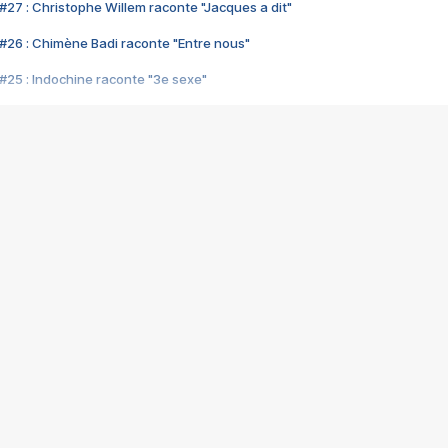
#27 : Christophe Willem raconte "Jacques a dit"
#26 : Chimène Badi raconte "Entre nous"
#25 : Indochine raconte "3e sexe"
#24 : Zaho raconte "C'est chelou"
#23 : Patrick Bruel raconte "Au café des délices"
#22 : Kyo raconte "Le chemin"
#21 : Nolwenn Leroy raconte "Cassé"
#20 : Patrick Hernandez raconte "Born to be alive"
#19 : Lorie raconte "Près de moi"
#18 : Michael Jones raconte "A nos actes manqués" (avec Jean-Jacque
#17 : Khaled raconte "Aïcha"
#16 : Corneille raconte "Parce qu'on vient de loin"
#15 : Indochine raconte "L'aventurier"