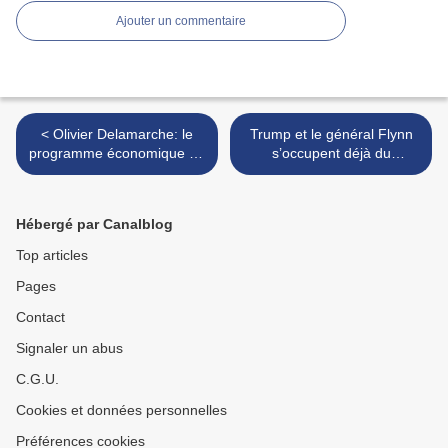
Ajouter un commentaire
< Olivier Delamarche: le
Trump et le général Flynn
programme économique de
s’occupent déjà du
F. Fillon est il efficace et
problème syrien et irakien >
réalisable?
Hébergé par Canalblog
Top articles
Pages
Contact
Signaler un abus
C.G.U.
Cookies et données personnelles
Préférences cookies