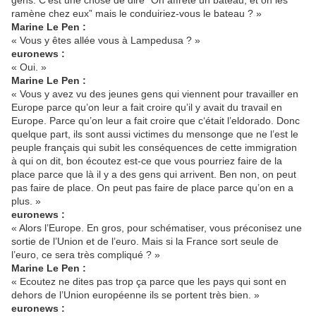
gens. C’est une chose de dire “On affrète un bateau, et on les
ramène chez eux” mais le conduiriez-vous le bateau ? »
Marine Le Pen :
« Vous y êtes allée vous à Lampedusa ? »
euronews :
« Oui. »
Marine Le Pen :
« Vous y avez vu des jeunes gens qui viennent pour travailler en
Europe parce qu’on leur a fait croire qu’il y avait du travail en
Europe. Parce qu’on leur a fait croire que c‘était l’eldorado. Donc
quelque part, ils sont aussi victimes du mensonge que ne l’est le
peuple français qui subit les conséquences de cette immigration
à qui on dit, bon écoutez est-ce que vous pourriez faire de la
place parce que là il y a des gens qui arrivent. Ben non, on peut
pas faire de place. On peut pas faire de place parce qu’on en a
plus. »
euronews :
« Alors l’Europe. En gros, pour schématiser, vous préconisez une
sortie de l’Union et de l’euro. Mais si la France sort seule de
l’euro, ce sera très compliqué ? »
Marine Le Pen :
« Ecoutez ne dites pas trop ça parce que les pays qui sont en
dehors de l’Union européenne ils se portent très bien. »
euronews :