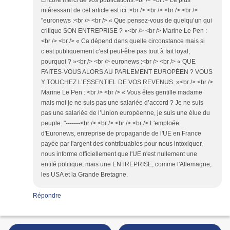
Encore merci de vos publications.<br /> <br /> Le plus
intéressant de cet article est ici :<br /> <br /> <br /> <br />
"euronews :<br /> <br /> « Que pensez-vous de quelqu’un qui
critique SON ENTREPRISE ? »<br /> <br /> Marine Le Pen :
<br /> <br /> « Ca dépend dans quelle circonstance mais si
c’est publiquement c’est peut-être pas tout à fait loyal,
pourquoi ? »<br /> <br /> euronews :<br /> <br /> « QUE
FAITES-VOUS ALORS AU PARLEMENT EUROPÉEN ? VOUS
Y TOUCHEZ L’ESSENTIEL DE VOS REVENUS. »<br /> <br />
Marine Le Pen : <br /> <br /> « Vous êtes gentille madame
mais moi je ne suis pas une salariée d’accord ? Je ne suis
pas une salariée de l’Union européenne, je suis une élue du
peuple. "-------<br /> <br /> <br /> <br /> L'emploée
d'Euronews, entreprise de propagande de l'UE en France
payée par l'argent des contribuables pour nous intoxiquer,
nous informe officiellement que l'UE n'est nullement une
entité politique, mais une ENTREPRISE, comme l'Allemagne,
les USA et la Grande Bretagne.
Répondre