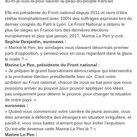
du-fn-je-suis-la-pour-sauver-la-peau-du-peuple-francais
Elle est présidente du Front national depuis 2011 et vient d‘être
réélue triomphalement avec 100% des suffrages exprimés lors du
dernier congrès du Parti à Lyon. Le Front National a obtenu le
plus de sièges en France lors des dernières élections
européennes et plus que jamais, 2017, Marine Le Pen y croit.
Sophie Desjardin, euronews :
« Marine le Pen, les sondages vous classent désormais premier
parti d’opposition, y pensez-vous en vous regardant dans la glace
le matin ? »
Marine Le Pen, présidente du Front national :
« Je prépare le grand basculement démocratique qui interviendra
à la prochaine élection présidentielle bien sûr. C’est notre
ambition au Front national, chacun de nous se bat pour que nous
puissions arriver au pouvoir pour pouvoir appliquer nos idées,
pas uniquement pour détenir le pouvoir, pour changer la situation
de notre pays. »
euronews :
« Quand vous commencez votre carrière de jeune avocate, vous
êtes amenée à défendre des étrangers en situation irrégulière, et
paraît-il, vous vous battez vraiment pour leur éviter l’expulsion.
Qu’est-elle devenue cette Marine Le Pen là ? »
Marine Le Pen :