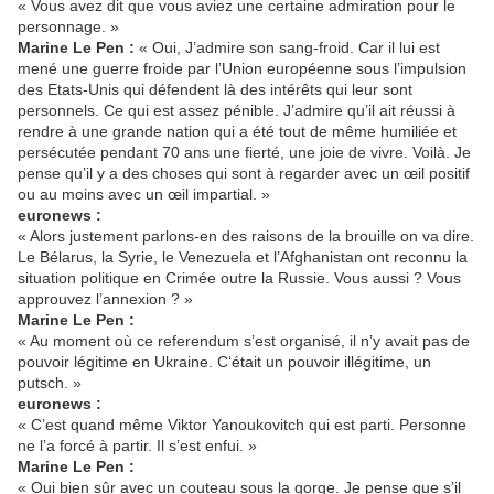
« Vous avez dit que vous aviez une certaine admiration pour le
personnage. »
Marine Le Pen :
« Oui, J’admire son sang-froid. Car il lui est
mené une guerre froide par l’Union européenne sous l’impulsion
des Etats-Unis qui défendent là des intérêts qui leur sont
personnels. Ce qui est assez pénible. J’admire qu’il ait réussi à
rendre à une grande nation qui a été tout de même humiliée et
persécutée pendant 70 ans une fierté, une joie de vivre. Voilà. Je
pense qu’il y a des choses qui sont à regarder avec un œil positif
ou au moins avec un œil impartial. »
euronews :
« Alors justement parlons-en des raisons de la brouille on va dire.
Le Bélarus, la Syrie, le Venezuela et l’Afghanistan ont reconnu la
situation politique en Crimée outre la Russie. Vous aussi ? Vous
approuvez l’annexion ? »
Marine Le Pen :
« Au moment où ce referendum s’est organisé, il n’y avait pas de
pouvoir légitime en Ukraine. C‘était un pouvoir illégitime, un
putsch. »
euronews :
« C’est quand même Viktor Yanoukovitch qui est parti. Personne
ne l’a forcé à partir. Il s’est enfui. »
Marine Le Pen :
« Oui bien sûr avec un couteau sous la gorge. Je pense que s’il