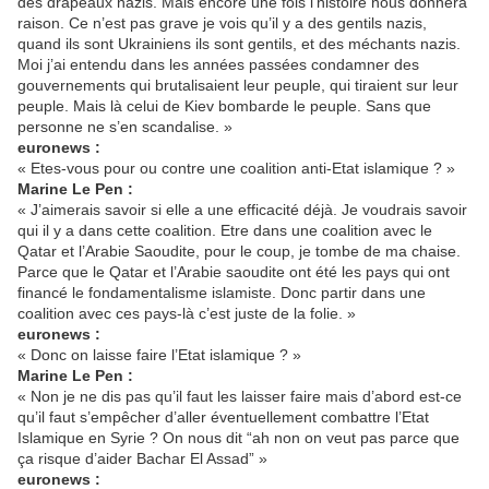
des drapeaux nazis. Mais encore une fois l’histoire nous donnera
raison. Ce n’est pas grave je vois qu’il y a des gentils nazis,
quand ils sont Ukrainiens ils sont gentils, et des méchants nazis.
Moi j’ai entendu dans les années passées condamner des
gouvernements qui brutalisaient leur peuple, qui tiraient sur leur
peuple. Mais là celui de Kiev bombarde le peuple. Sans que
personne ne s’en scandalise. »
euronews :
« Etes-vous pour ou contre une coalition anti-Etat islamique ? »
Marine Le Pen :
« J’aimerais savoir si elle a une efficacité déjà. Je voudrais savoir
qui il y a dans cette coalition. Etre dans une coalition avec le
Qatar et l’Arabie Saoudite, pour le coup, je tombe de ma chaise.
Parce que le Qatar et l’Arabie saoudite ont été les pays qui ont
financé le fondamentalisme islamiste. Donc partir dans une
coalition avec ces pays-là c’est juste de la folie. »
euronews :
« Donc on laisse faire l’Etat islamique ? »
Marine Le Pen :
« Non je ne dis pas qu’il faut les laisser faire mais d’abord est-ce
qu’il faut s’empêcher d’aller éventuellement combattre l’Etat
Islamique en Syrie ? On nous dit “ah non on veut pas parce que
ça risque d’aider Bachar El Assad” »
euronews :