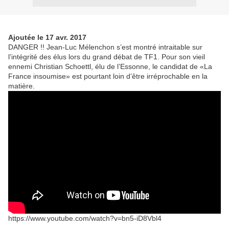
Ajoutée le 17 avr. 2017
DANGER !! Jean-Luc Mélenchon s’est montré intraitable sur
l’intégrité des élus lors du grand débat de TF1. Pour son vieil
ennemi Christian Schoettl, élu de l’Essonne, le candidat de «La
France insoumise» est pourtant loin d’être irréprochable en la
matière.
https://www.youtube.com/watch?v=bn5-iD8Vbl4