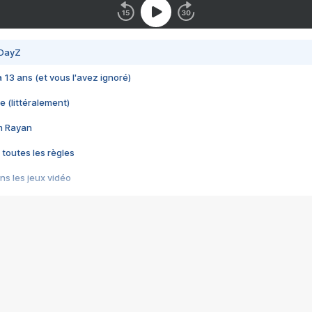
 DayZ
 a 13 ans (et vous l'avez ignoré)
e (littéralement)
im Rayan
 toutes les règles
s les jeux vidéo
us choquant de Rockstar ? - Le scandale BULLY
e plus moche de Steam
du RÊVE tourne au CAUCHEMAR
pendant 8 heures
it… à tort