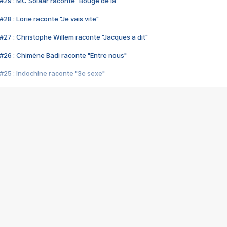
#29 : MC Solaar raconte "Bouge de là"
28 : Lorie raconte "Je vais vite"
#27 : Christophe Willem raconte "Jacques a dit"
#26 : Chimène Badi raconte "Entre nous"
#25 : Indochine raconte "3e sexe"
#24 : Zaho raconte "C'est chelou"
#23 : Patrick Bruel raconte "Au café des délices"
#22 : Kyo raconte "Le chemin"
#21 : Nolwenn Leroy raconte "Cassé"
#20 : Patrick Hernandez raconte "Born to be alive"
#19 : Lorie raconte "Près de moi"
#18 : Michael Jones raconte "A nos actes manqués" (avec Jean-Jacque
#17 : Khaled raconte "Aïcha"