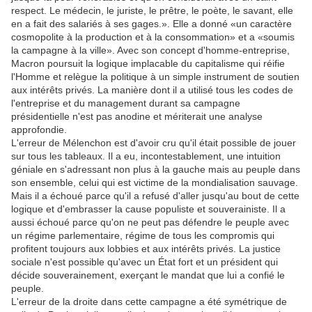
respect. Le médecin, le juriste, le prêtre, le poète, le savant, elle
en a fait des salariés à ses gages.». Elle a donné «un caractère
cosmopolite à la production et à la consommation» et a «soumis
la campagne à la ville». Avec son concept d'homme-entreprise,
Macron poursuit la logique implacable du capitalisme qui réifie
l'Homme et relègue la politique à un simple instrument de soutien
aux intérêts privés. La manière dont il a utilisé tous les codes de
l'entreprise et du management durant sa campagne
présidentielle n'est pas anodine et mériterait une analyse
approfondie.
L'erreur de Mélenchon est d'avoir cru qu'il était possible de jouer
sur tous les tableaux. Il a eu, incontestablement, une intuition
géniale en s'adressant non plus à la gauche mais au peuple dans
son ensemble, celui qui est victime de la mondialisation sauvage.
Mais il a échoué parce qu'il a refusé d'aller jusqu'au bout de cette
logique et d'embrasser la cause populiste et souverainiste. Il a
aussi échoué parce qu'on ne peut pas défendre le peuple avec
un régime parlementaire, régime de tous les compromis qui
profitent toujours aux lobbies et aux intérêts privés. La justice
sociale n'est possible qu'avec un État fort et un président qui
décide souverainement, exerçant le mandat que lui a confié le
peuple.
L'erreur de la droite dans cette campagne a été symétrique de