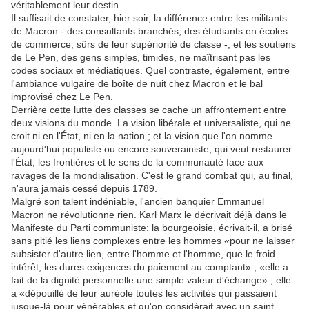
véritablement leur destin.
Il suffisait de constater, hier soir, la différence entre les militants
de Macron - des consultants branchés, des étudiants en écoles
de commerce, sûrs de leur supériorité de classe -, et les soutiens
de Le Pen, des gens simples, timides, ne maîtrisant pas les
codes sociaux et médiatiques. Quel contraste, également, entre
l'ambiance vulgaire de boîte de nuit chez Macron et le bal
improvisé chez Le Pen.
Derrière cette lutte des classes se cache un affrontement entre
deux visions du monde. La vision libérale et universaliste, qui ne
croit ni en l'État, ni en la nation ; et la vision que l'on nomme
aujourd'hui populiste ou encore souverainiste, qui veut restaurer
l'État, les frontières et le sens de la communauté face aux
ravages de la mondialisation. C'est le grand combat qui, au final,
n'aura jamais cessé depuis 1789.
Malgré son talent indéniable, l'ancien banquier Emmanuel
Macron ne révolutionne rien. Karl Marx le décrivait déjà dans le
Manifeste du Parti communiste: la bourgeoisie, écrivait-il, a brisé
sans pitié les liens complexes entre les hommes «pour ne laisser
subsister d'autre lien, entre l'homme et l'homme, que le froid
intérêt, les dures exigences du paiement au comptant» ; «elle a
fait de la dignité personnelle une simple valeur d'échange» ; elle
a «dépouillé de leur auréole toutes les activités qui passaient
jusque-là pour vénérables et qu'on considérait avec un saint