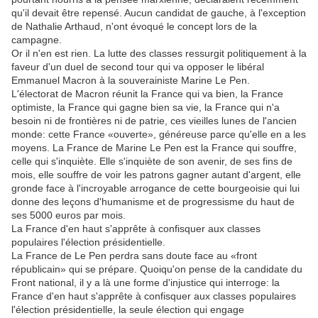
qu'il devait être repensé. Aucun candidat de gauche, à l'exception
de Nathalie Arthaud, n'ont évoqué le concept lors de la
campagne.
Or il n'en est rien. La lutte des classes ressurgit politiquement à la
faveur d'un duel de second tour qui va opposer le libéral
Emmanuel Macron à la souverainiste Marine Le Pen.
L'électorat de Macron réunit la France qui va bien, la France
optimiste, la France qui gagne bien sa vie, la France qui n'a
besoin ni de frontières ni de patrie, ces vieilles lunes de l'ancien
monde: cette France «ouverte», généreuse parce qu'elle en a les
moyens. La France de Marine Le Pen est la France qui souffre,
celle qui s'inquiète. Elle s'inquiète de son avenir, de ses fins de
mois, elle souffre de voir les patrons gagner autant d'argent, elle
gronde face à l'incroyable arrogance de cette bourgeoisie qui lui
donne des leçons d'humanisme et de progressisme du haut de
ses 5000 euros par mois.
La France d'en haut s'apprête à confisquer aux classes
populaires l'élection présidentielle.
La France de Le Pen perdra sans doute face au «front
républicain» qui se prépare. Quoiqu'on pense de la candidate du
Front national, il y a là une forme d'injustice qui interroge: la
France d'en haut s'apprête à confisquer aux classes populaires
l'élection présidentielle, la seule élection qui engage