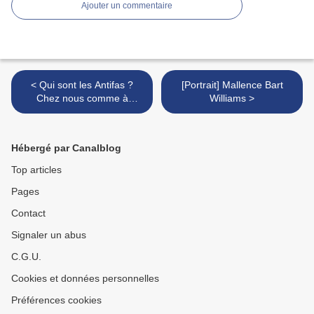
Ajouter un commentaire
< Qui sont les Antifas ?
[Portrait] Mallence Bart
Chez nous comme à
Williams >
l’étranger, les Antifas sont
les ennemis de cette liberté
que nous chérissons.
Hébergé par Canalblog
Top articles
Pages
Contact
Signaler un abus
C.G.U.
Cookies et données personnelles
Préférences cookies