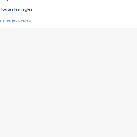
 toutes les règles
s les jeux vidéo
us choquant de Rockstar ? - Le scandale BULLY
e plus moche de Steam
du RÊVE tourne au CAUCHEMAR
pendant 8 heures
it… à tort
umiliés par un jeu vidéo
ire - Final Fantasy 8
ti un empire - Age of Empires
story DOFUS
tard, il crée l'un des pires jeux de tous les temps, MindsEye.