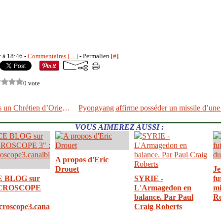
y à 18:46 -
Commentaires [
…
]
- Permalien [
#
]
0 vote
Je ne suis pas un Chrétien d’Orient - Claude El Khal
VOUS AIMEREZ AUSSI :
A propos d'Eric
Drouet
Je
E BLOG sur
SYRIE -
fu
CROSCOPE
L'Armagedon en
mi
balance. Par Paul
R
croscope3.cana
Craig Roberts