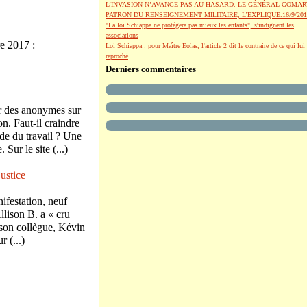
L’INVASION N’AVANCE PAS AU HASARD. LE GÉNÉRAL GOMAR
PATRON DU RENSEIGNEMENT MILITAIRE, L’EXPLIQUE.16/9/201
"La loi Schiappa ne protégera pas mieux les enfants", s'indignent les
associations
e 2017 :
Loi Schiappa : pour Maître Eolas, l'article 2 dit le contraire de ce qui lui 
reproché
Derniers commentaires
r des anonymes sur
n. Faut-il craindre
de du travail ? Une
Sur le site (...)
ustice
ifestation, neuf
lison B. a « cru
 son collègue, Kévin
 (...)