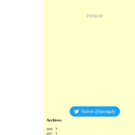
Publicité
Suivre @jocegaly
Archives
2018
2017
Décembre
(2)