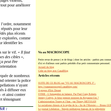
pages violents,
t tout pour améliorer
e l’ordre, notamment
 réputés pour leur
édés plus récents
tre explorées, comme
r identifier les
 sur le vif. «
Il faut
Vu au MACROSCOPE
es des cibles
»,
Petite revue de presse ( et de blogs ) dont les articles - parfois peu connus
ça peut être
d'ici et d'ailleurs sont parfois précédés d'un petit commentaire personnel.
éorientation
Accueil du blog
Créer un blog avec CanalBlog
 marquée de nombreux
Articles récents
nd orienter la police
SUITE DE CE BLOG sur "VU AU MACROSCOPE 3" :
rpellations n’ayant
http://vuaumacroscope3.canalblog.com/
tés à diffuser eux
A propos d'Eric Drouet
– et ainsi contrer
SYRIE - L'Armagedon en balance. Par Paul Craig Roberts
Jeremy Corbyn, le futur premier ministre du Royaume-Uni ?
 et témoignant
L’administration Trump et l’Iran - par Thierry MEYSSAN
Le socialisme chinois et le mythe de la « fin de l’Histoire » - Bruno G
&R :
Le journal Libération : Temple médiatique français de la pédophilie