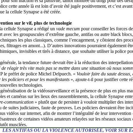
 pour son inaction et sa passivité, tantôt montrée du doigt pour des déra
olice cette année là est loin d’avoir été jugée positivement, et c’est avan
que la cellule Synapse a été créée.
ention sur le vif, plus de technologie
a cellule Synapse a rédigé un
vade mecum
pour conseiller les forces d
rt avec les groupuscules d’extrême gauche, antifas ou autre black blocs,
echniques les plus classiques, comme l’encagement, y côtoient des proc
les, filtrages en amont...). D’autres innovations pourraient également ê
imiques, invisibles et tirés à distance, que souhaite utiliser la police pou
nérale, la tendance future devrait être à la réduction des interpellations
é de réagir très vite mais pas se mettre dans une situation où nous somm
P le préfet de police Michel Delpuech. «
Vouloir faire du saute dessus, 
les policiers et pour les manifestants
», ajoute-t-il pour justifier cette r
 nouvelles technologies.
a généralisation de la vidéosurveillance et la présence de plus en plus
bles et caméras sur les lieux des rassemblements, la cellule Synapse ente
re-communication
» plutôt que de persister à vouloir multiplier des inte
de suites judiciaires, faute de preuves. Les policiers devraient être inci
us vidéos sur internet, afin de montrer l’intégralité de leur intervention 
 désastreux de certaines vidéos amateurs relayées sur les réseaux sociaux
lutôt musclées.
LES ANTIFAS OU LA VIOLENCE AUTORISÉE, VOIR SUR E