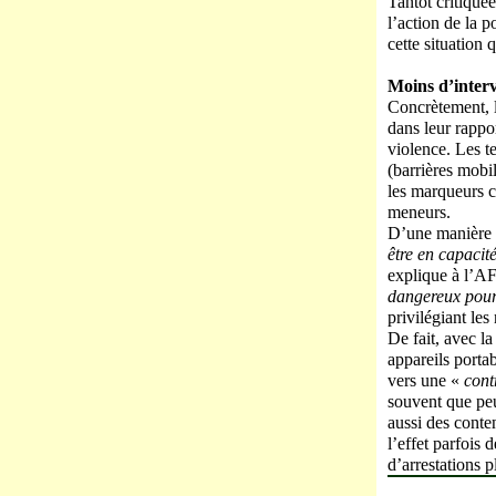
Tantôt critiquée
l’action de la p
cette situation 
Moins d’interv
Concrètement, l
dans leur rappo
violence. Les t
(barrières mobi
les marqueurs ch
meneurs.
D’une manière gé
être en capacit
explique à l’AF
dangereux pour 
privilégiant les
De fait, avec l
appareils porta
vers une «
cont
souvent que peu 
aussi des conten
l’effet parfois
d’arrestations p