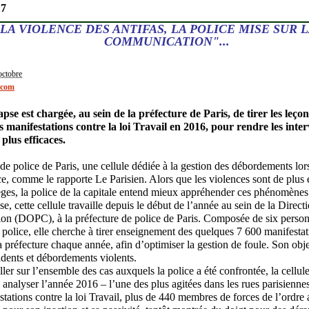
17
 LA VIOLENCE DES ANTIFAS, LA POLICE MISE SUR 
COMMUNICATION"...
octobre
t.com
pse est chargée, au sein de la préfecture de Paris, de tirer les leço
manifestations contre la loi Travail en 2016, pour rendre les inter
plus efficaces.
 de police de Paris, une cellule dédiée à la gestion des débordements lor
ce, comme le rapporte Le Parisien. Alors que les violences sont de plus 
ges, la police de la capitale entend mieux appréhender ces phénomènes
, cette cellule travaille depuis le début de l’année au sein de la Direct
ation (DOPC), à la préfecture de police de Paris. Composée de six person
police, elle cherche à tirer enseignement des quelques 7 600 manifesta
a préfecture chaque année, afin d’optimiser la gestion de foule. Son obje
idents et débordements violents.
ailler sur l’ensemble des cas auxquels la police a été confrontée, la cellu
à analyser l’année 2016 – l’une des plus agitées dans les rues parisienne
stations contre la loi Travail, plus de 440 membres de forces de l’ordre a