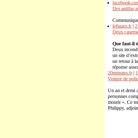
facebook.com
Des antifas a
Communiqué d
lefigaro.fr
|
2
Deux caserne
Que faut-il 
Deux incendi
un site d’ext
un retour à 
réponse assez
20minutes.fr
|
1
Voiture de poli
Un an et demi a
personnes compa
mourir ». Ce me
Philippy, adjoin