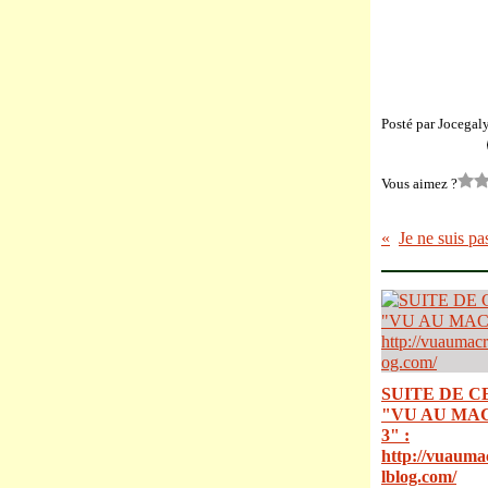
Posté par Jocegal
Vous aimez ?
SUITE DE C
"VU AU MA
3" :
http://vuauma
lblog.com/