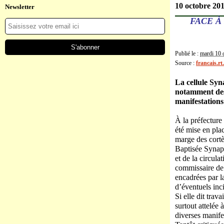
10 octobre 20
Newsletter
FACE À
Publié le :
mardi 10 
Source :
francais.r
La cellule Syna
notamment des 
manifestations 
À la préfecture
été mise en pla
marge des cortè
Baptisée Synapse
et de la circul
commissaire de 
encadrées par l
d’éventuels inc
Si elle dit trav
surtout attelée 
diverses manife