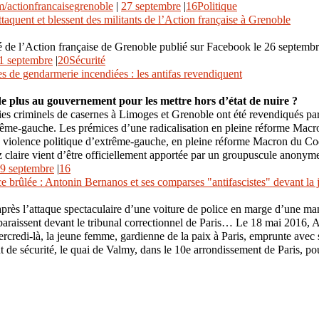
/actionfrancaisegrenoble
|
27 septembre
|
16
Politique
ttaquent et blessent des militants de l’Action française à Grenoble
e l’Action française de Grenoble publié sur Facebook le 26 septembr
1 septembre
|
20
Sécurité
s de gendarmerie incendiées : les antifas revendiquent
de plus au gouvernement pour les mettre hors d’état de nuire ?
es criminels de casernes à Limoges et Grenoble ont été revendiqués pa
rême-gauche. Les prémices d’une radicalisation en pleine réforme Macro
la violence politique d’extrême-gauche, en pleine réforme Macron du Co
 claire vient d’être officiellement apportée par un groupuscule anonyme. 
9 septembre
|
16
ce brûlée : Antonin Bernanos et ses comparses "antifascistes" devant la j
près l’attaque spectaculaire d’une voiture de police en marge d’une man
raissent devant le tribunal correctionnel de Paris… Le 18 mai 2016, Al
rcredi-là, la jeune femme, gardienne de la paix à Paris, emprunte avec
t de sécurité, le quai de Valmy, dans le 10e arrondissement de Paris, pour