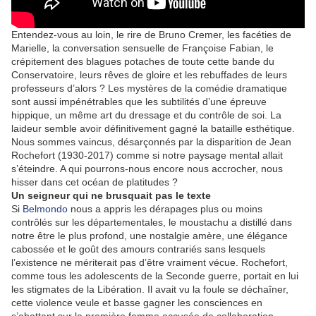
Entendez-vous au loin, le rire de Bruno Cremer, les facéties de
Marielle, la conversation sensuelle de Françoise Fabian, le
crépitement des blagues potaches de toute cette bande du
Conservatoire, leurs rêves de gloire et les rebuffades de leurs
professeurs d’alors ? Les mystères de la comédie dramatique
sont aussi impénétrables que les subtilités d’une épreuve
hippique, un même art du dressage et du contrôle de soi. La
laideur semble avoir définitivement gagné la bataille esthétique.
Nous sommes vaincus, désarçonnés par la disparition de Jean
Rochefort (1930-2017) comme si notre paysage mental allait
s’éteindre. A qui pourrons-nous encore nous accrocher, nous
hisser dans cet océan de platitudes ?
Un seigneur qui ne brusquait pas le texte
Si
Belmondo
nous a appris les dérapages plus ou moins
contrôlés sur les départementales, le moustachu a distillé dans
notre être le plus profond, une nostalgie amère, une élégance
cabossée et le goût des amours contrariés sans lesquels
l’existence ne mériterait pas d’être vraiment vécue. Rochefort,
comme tous les adolescents de la Seconde guerre, portait en lui
les stigmates de la Libération. Il avait vu la foule se déchaîner,
cette violence veule et basse gagner les consciences en