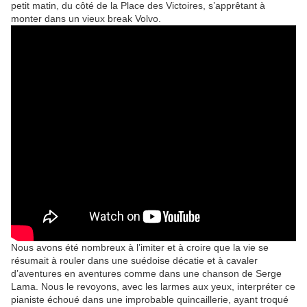
petit matin, du côté de la Place des Victoires, s’apprêtant à
monter dans un vieux break Volvo.
Nous avons été nombreux à l’imiter et à croire que la vie se
résumait à rouler dans une suédoise décatie et à cavaler
d’aventures en aventures comme dans une chanson de Serge
Lama. Nous le revoyons, avec les larmes aux yeux, interpréter ce
pianiste échoué dans une improbable quincaillerie, ayant troqué