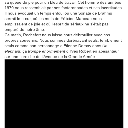
sa queue de pie pour un bleu de travail. Cet homme des années
1970 nous ressemblait par ses fanfaronnades et ses incertitudes.
Il nous évoquait un temps enfoui où une Sonate de Brahms
serrait le cœur, où les mots de Félicien Marceau nous
emplissaient de joie et où l’esprit de sérieux ne s’était pas
emparé de notre âme.
Ce matin, Rochefort nous laisse nous débrouiller avec nos
propres souvenirs. Nous sommes dorénavant seuls, terriblement
seuls comme son personnage d’Etienne Dorsay dans
Un
éléphant, ça trompe énormément
d’Yves Robert en apesanteur
sur une corniche de l’Avenue de la Grande Armée.