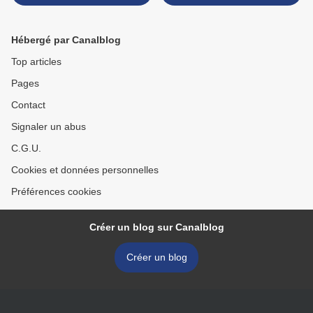
portée de 3.000 km capable
Régis CHAMAGNE . Juin
d'atteindre les USA
2015 >
Hébergé par Canalblog
Top articles
Pages
Contact
Signaler un abus
C.G.U.
Cookies et données personnelles
Préférences cookies
Créer un blog sur Canalblog
Créer un blog