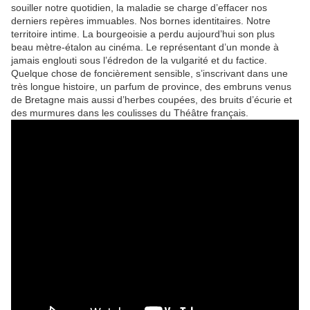
souiller notre quotidien, la maladie se charge d’effacer nos
derniers repères immuables. Nos bornes identitaires. Notre
territoire intime. La bourgeoisie a perdu aujourd’hui son plus
beau mètre-étalon au cinéma. Le représentant d’un monde à
jamais englouti sous l’édredon de la vulgarité et du factice.
Quelque chose de foncièrement sensible, s’inscrivant dans une
très longue histoire, un parfum de province, des embruns venus
de Bretagne mais aussi d’herbes coupées, des bruits d’écurie et
des murmures dans les coulisses du Théâtre français.