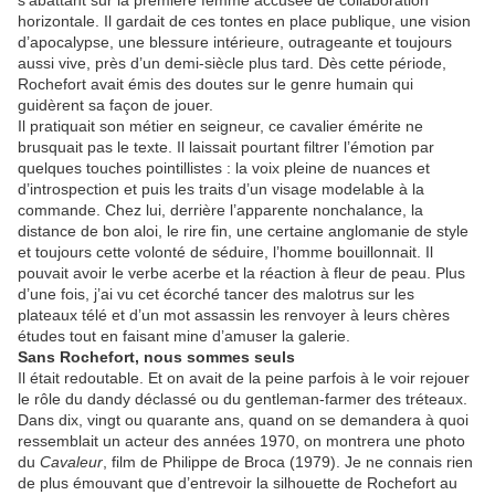
s’abattant sur la première femme accusée de collaboration
horizontale. Il gardait de ces tontes en place publique, une vision
d’apocalypse, une blessure intérieure, outrageante et toujours
aussi vive, près d’un demi-siècle plus tard. Dès cette période,
Rochefort avait émis des doutes sur le genre humain qui
guidèrent sa façon de jouer.
Il pratiquait son métier en seigneur, ce cavalier émérite ne
brusquait pas le texte. Il laissait pourtant filtrer l’émotion par
quelques touches pointillistes : la voix pleine de nuances et
d’introspection et puis les traits d’un visage modelable à la
commande. Chez lui, derrière l’apparente nonchalance, la
distance de bon aloi, le rire fin, une certaine anglomanie de style
et toujours cette volonté de séduire, l’homme bouillonnait. Il
pouvait avoir le verbe acerbe et la réaction à fleur de peau. Plus
d’une fois, j’ai vu cet écorché tancer des malotrus sur les
plateaux télé et d’un mot assassin les renvoyer à leurs chères
études tout en faisant mine d’amuser la galerie.
Sans Rochefort, nous sommes seuls
Il était redoutable. Et on avait de la peine parfois à le voir rejouer
le rôle du dandy déclassé ou du gentleman-farmer des tréteaux.
Dans dix, vingt ou quarante ans, quand on se demandera à quoi
ressemblait un acteur des années 1970, on montrera une photo
du
Cavaleur
, film de Philippe de Broca (1979). Je ne connais rien
de plus émouvant que d’entrevoir la silhouette de Rochefort au