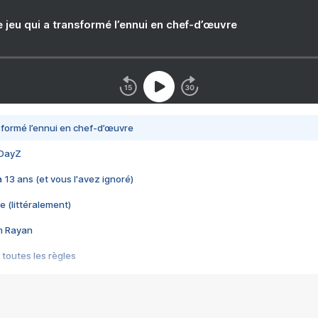
e jeu qui a transformé l’ennui en chef-d’œuvre
nsformé l’ennui en chef-d’œuvre
 DayZ
 a 13 ans (et vous l'avez ignoré)
e (littéralement)
im Rayan
 toutes les règles
s les jeux vidéo
us choquant de Rockstar ? - Le scandale BULLY