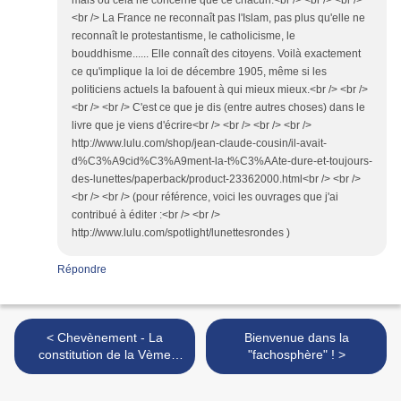
mais où cela ne concerne que ce chacun.<br /> <br /> <br />
<br /> La France ne reconnaît pas l'Islam, pas plus qu'elle ne
reconnaît le protestantisme, le catholicisme, le
bouddhisme...... Elle connaît des citoyens. Voilà exactement
ce qu'implique la loi de décembre 1905, même si les
politiciens actuels la bafouent à qui mieux mieux.<br /> <br />
<br /> <br /> C'est ce que je dis (entre autres choses) dans le
livre que je viens d'écrire<br /> <br /> <br /> <br />
http://www.lulu.com/shop/jean-claude-cousin/il-avait-
d%C3%A9cid%C3%A9ment-la-t%C3%AAte-dure-et-toujours-
des-lunettes/paperback/product-23362000.html<br /> <br />
<br /> <br /> (pour référence, voici les ouvrages que j'ai
contribué à éditer :<br /> <br />
http://www.lulu.com/spotlight/lunettesrondes )
Répondre
< Chevènement - La
Bienvenue dans la
constitution de la Vème
"fachosphère" ! >
République se prête-t-elle à
l’innovation?