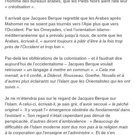
l’homme des bureaux arabes, que les Pieds Noirs aient raté leur
« créolisation »
.
Il arrivait que Jacques Berque regrettât que les Arabes après
Mahomet ne se soient pas tournés vers l’Asie plus que vers
l’Occident. Par les Omeyades, c’est l’orientation islamo-
méditerranéenne qui a prévalu jusqu’à nous, de sorte que les
Arabes, écrivait-il,
« auront toujours à pâtir d’être à la fois trop
près de l’Occident et trop loin »
.
Par-delà les oblitérations de la colonisation – et il faudrait dire
aujourd’hui de l’occidentalisme – Jacques Berque voulait
retrouver
« un langage à mettre en commun ». « Cela me
menait
, a-t-il confié,
à Diderot, Rousseau, Goethe, Novalis et à
d’autres plus éclairants sur l’Islam que les Orientalistes qui les ont
suivis »
.
Je ne m’étendrai pas sur le regard de Jacques Berque sur
l’Islam. A celui-ci, écrivait-il, je sais gré, d’avoir secoué
« le péché
originel »
. Il y voyait l’
« émergence obstinée du fondamental dans
l’existant »
. Son regard n’était cependant pas dénué de
perspicacité, d’autres diront d’ambivalence :
« Beaucoup de
difficultés de l’Islam moderne sont dus non pas à la religion mais
à la corporation qui l’enseigne et l’administre »
. Et de s’en