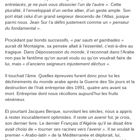
entrelacés, je ne puis vous dissocier l’un de l’autre »
. Cette
pluralité, il l’enveloppait d’un verbe altier, d’un geste ample. Son
port était celui d’un grand seigneur descendu de l’Atlas, jusque
parmi nous. Jean Sur l’a défini justement comme un
« penseur
du fondamental »
.
Procédant par bonds successifs,
« par sauts et gambades »
aurait dit Montaigne, sa pensée allait à l’essentiel, c’est-à-dire au
tragique. Dans
Dépossession du monde
, il reconnait dans l’Arabe
non pas le fantôme qu’on aurait voulu ou qu’on voudrait faire de
lui, mais
« d’anciens seigneurs injustement déchus »
.
Il touchait l’âme. Quelles épreuves furent donc pour lui les
déchirements du monde arabe après la Guerre des Six jours et la
destruction de l’Irak entreprise dès 1991, quatre ans avant sa
mort. Entreprise dont nous récoltons aujourd’hui les fruits
vénéneux.
Et pourtant Jacques Berque, survolant les siècles, nous a appris
à rester incurablement optimistes.
Il reste un avenir
fut, je crois,
son dernier livre. Le dernier Français d’Algérie qu’il se disait être
avait choisi de
« tourner ses racines vers l’avenir »
. Il se voulait le
premier
« Arabo-latin »
de la Méditerranée et déplorait, lui,