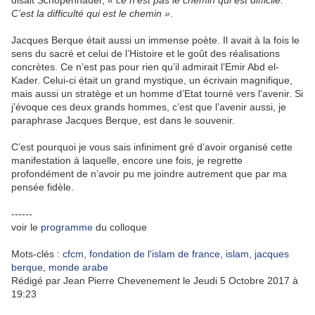
disait Schopenhauer,
« ce n’est pas le chemin qui est difficile.
C’est la difficulté qui est le chemin »
.
Jacques Berque était aussi un immense poète. Il avait à la fois le
sens du sacré et celui de l’Histoire et le goût des réalisations
concrètes. Ce n’est pas pour rien qu’il admirait l’Emir Abd el-
Kader. Celui-ci était un grand mystique, un écrivain magnifique,
mais aussi un stratège et un homme d’Etat tourné vers l’avenir. Si
j’évoque ces deux grands hommes, c’est que l’avenir aussi, je
paraphrase Jacques Berque, est dans le souvenir.
C’est pourquoi je vous sais infiniment gré d’avoir organisé cette
manifestation à laquelle, encore une fois, je regrette
profondément de n’avoir pu me joindre autrement que par ma
pensée fidèle.
------
voir le
programme
du colloque
Mots-clés
:
cfcm
,
fondation de l'islam de france
,
islam
,
jacques
berque
,
monde arabe
Rédigé par Jean Pierre Chevenement le Jeudi 5 Octobre 2017 à
19:23