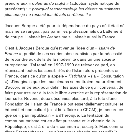
prendre aux
« oulémas du taqlid »
(adoption systématique du
précédent) :
« pourquoi respecterais-je les dévots musulmans
plus que je ne respect les dévots chrétiens ? »
Jacques Berque a été pour l’indépendance du pays où il était né
mais ne se rangeait pas parmi les professionnels du battement
de coulpe. Il aimait les Arabes mais il aimait aussi la France.
C’est à Jacques Berque qu’est venue l’idée d’un
« Islam de
France »
, purifié de ses scories obscurantistes par la nécessité
de répondre aux défis de la modernité dans un une société
européenne. J’ai tenté en 1997-1999 de relever ce pari, en
réunissant toutes les sensibilités de l’Islam alors présentes en
France, dans ce qu’on a appelé
« l’Istichara »
(la « Consultation
»). J’imaginais que les musulmans se mettraient naturellement
d’accord entre eux pour définir les axes de ce qu’il convenait de
faire pour assurer à la fois le libre exercice et la représentation de
leur culte. Revenu, deux décennies plus tard, à la tête d’une
Fondation de l’Islam de France à but essentiellement culturel et
éducatif et non cultuel (c’est là l’affaire du CFCM), je mesure ce
que ce « pari républicain » a d’héroïque. La tentation du
communautarisme est en effet puissante et le chemin de la
République, c’est-à-dire du « commun », escarpé. Mais comme