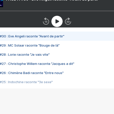
#30 : Eve Angeli raconte "Avant de partir"
#29 : MC Solaar raconte "Bouge de là"
28 : Lorie raconte "Je vais vite"
#27 : Christophe Willem raconte "Jacques a dit"
#26 : Chimène Badi raconte "Entre nous"
#25 : Indochine raconte "3e sexe"
#24 : Zaho raconte "C'est chelou"
#23 : Patrick Bruel raconte "Au café des délices"
#22 : Kyo raconte "Le chemin"